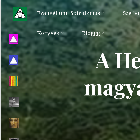
Skip
to
Evangéliumi Spiritizmus
Szelle
content
Evangéliumi
Könyvek
Bloggg
Spiritizmus
A He
magya