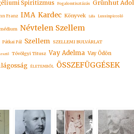
Grünhut Adol
éliumi Spiritizmus
Fogalomtisztázás
Kardec
IMA
Könyvek
nn Franz
Lussinpiccoló
Lilla
Névtelen Szellem
médium
Szellem
SZELLEMI BULVÁRLAT
Pátkai Pál
Vay Adelma
Vay Ödön
Tóvölgyi Titusz
kesztő
ÖSSZEFÜGGÉSEK
ilágosság
ÉLETEMBŐL