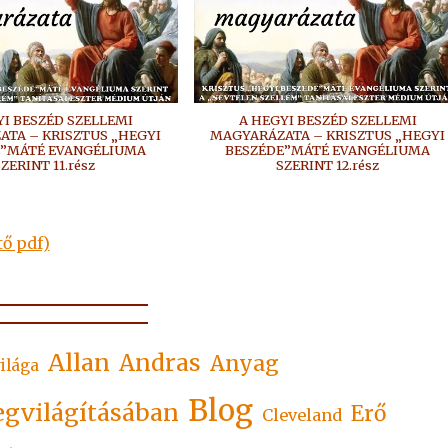
YI BESZÉD SZELLEMI
A HEGYI BESZÉD SZELLEMI
TA – KRISZTUS „HEGYI
MAGYARÁZATA – KRISZTUS „HEGYI
E”MÁTÉ EVANGÉLIUMA
BESZÉDE”MÁTÉ EVANGÉLIUMA
ZERINT 11.rész
SZERINT 12.rész
ő pdf)
Allan
Andras
Anyag
ilága
Blog
egvilágításában
Erő
Cleveland