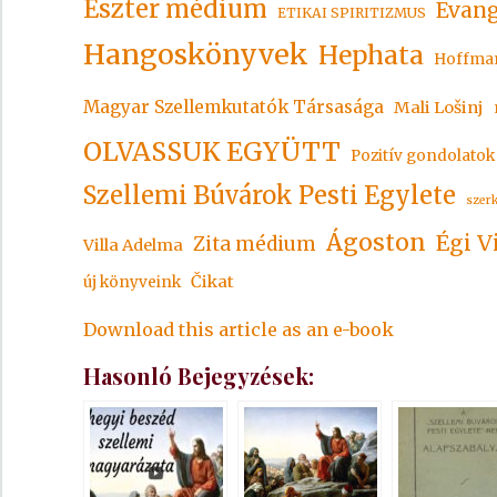
Eszter médium
Evang
ETIKAI SPIRITIZMUS
Hangoskönyvek
Hephata
Hoffma
Magyar Szellemkutatók Társasága
Mali Lošinj
OLVASSUK EGYÜTT
Pozitív gondolatok
Szellemi Búvárok Pesti Egylete
szer
Ágoston
Égi V
Zita médium
Villa Adelma
Čikat
új könyveink
Download this article as an e-book
Hasonló Bejegyzések: