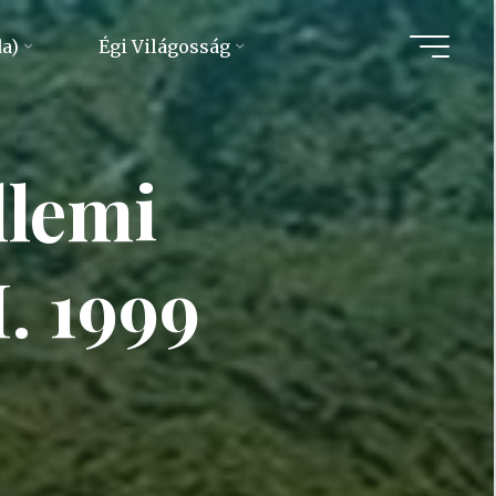
da)
Égi Világosság
llemi
. 1999