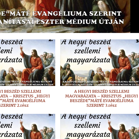
YI BESZÉD SZELLEMI
A HEGYI BESZÉD SZELLEMI
TA – KRISZTUS „HEGYI
MAGYARÁZATA – KRISZTUS „HEGYI
E”MÁTÉ EVANGÉLIUMA
BESZÉDE”MÁTÉ EVANGÉLIUMA
SZERINT 2.rész
SZERINT 3.rész