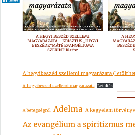
Share
A HEGYI BESZÉD SZELLEMI
A HEG
MAGYARÁZATA – KRISZTUS „HEGYI
MAGYARÁZA
BESZÉDE”MÁTÉ EVANGÉLIUMA
BESZÉD
SZERINT 10.rész
S
A hegyibeszéd szellemi magyarázata (letölthet
A-hegyibeszed-szellemi-magyarazata
Letöltés
Adelma
A kegyelem törvényv
A betegségről
Az evangélium a spiritizmus m