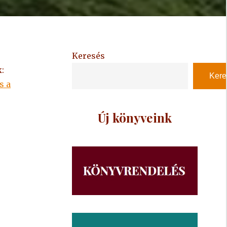
Keresés
:
Kere
s a
Új könyveink