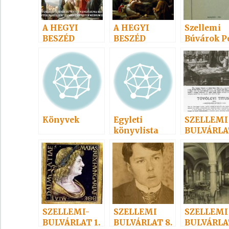
A HEGYI
A HEGYI
Szellemi
BESZÉD
BESZÉD
Búvárok Pe
SZELLEMI
Egylete
MAGYARÁZAT
(Geistiger
A
Forscher i
Pest-Buda)
Könyvek
Egyleti
SZELLEMI
könyvlista
BULVÁRLAT
– SZELLE
NAPTÁRA
SZELLEMI-
SZELLEMI
SZELLEMI
BULVÁRLAT 1.
BULVÁRLAT 8.
BULVÁRLAT