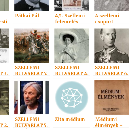
Pátkai Pál
4/1. Szellemi
A szellemi
sti
felemelés
csoport
n
SZELLEMI
SZELLEMI
SZELLEMI
 3.
BULVÁRLAT 7.
BULVÁRLAT 4.
BULVÁRLAT 6.
MEK
–
– Adelma
– Adelma
nevezetes
nevezetes
rokonai 3
rokonai 1
SZELLEMI
Zita médium
Médiumi
 2.
BULVÁRLAT 5.
élmények –