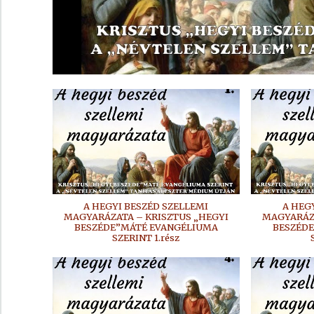
A HEGYI BESZÉD SZELLEMI
A HEG
MAGYARÁZATA – KRISZTUS „HEGYI
MAGYARÁZA
BESZÉDE”MÁTÉ EVANGÉLIUMA
BESZÉD
SZERINT 1.rész