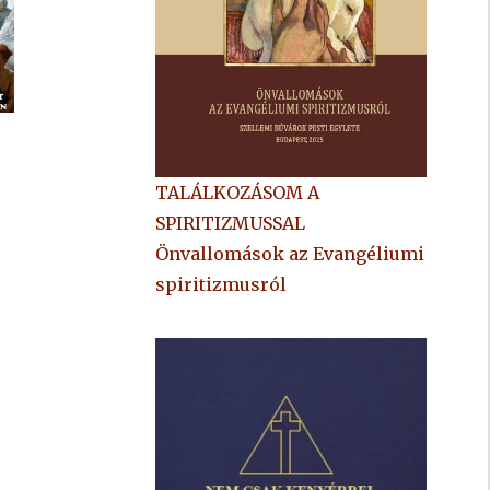
TALÁLKOZÁSOM A
SPIRITIZMUSSAL
Önvallomások az Evangéliumi
spiritizmusról