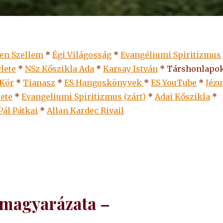
len Szellem
*
Égi Világosság
*
Evangéliumi Spiritizmus
lete
*
NSz Kőszikla Ada
*
Karsay István
* Társhonlapok
 Kör
*
Tianasz
*
ES Hangoskönyvek
*
ES
YouTube
*
Jézu
lete
*
Evangeliumi Spiritizmus (zárt)
*
Adai Kőszikla
*
Pál Pátkai
*
Allan Kardec Rivail
 magyarázata –