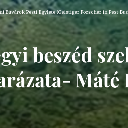
mi Búvárok Pesti Egylete (Geistiger Forscher in Pest-Bu
gyi beszéd sze
rázata- Máté I