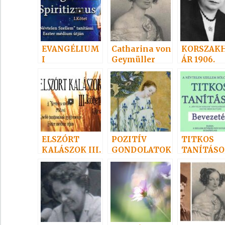
EVANGÉLIUM
Catharina von
KORSZAK
I
Geymüller
ÁR 1906.
SPIRITIZMUS
I
ELSZÓRT
POZITÍV
TITKOS
KALÁSZOK III.
GONDOLATOK
TANÍTÁSOK
11