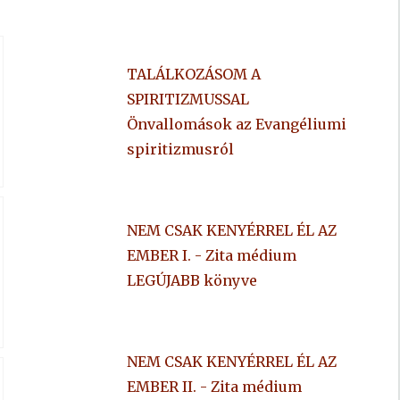
TALÁLKOZÁSOM A
SPIRITIZMUSSAL
Önvallomások az Evangéliumi
spiritizmusról
K
NEM CSAK KENYÉRREL ÉL AZ
EMBER I. - Zita médium
LEGÚJABB könyve
NEM CSAK KENYÉRREL ÉL AZ
EMBER II. - Zita médium