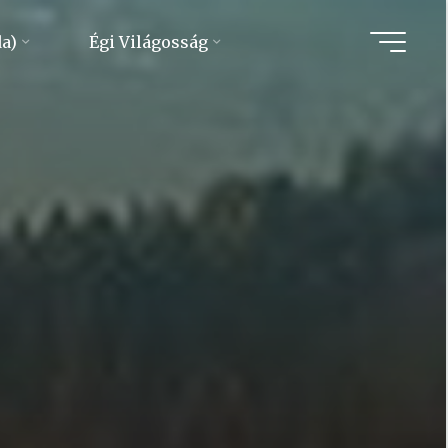
da)
Égi Világosság