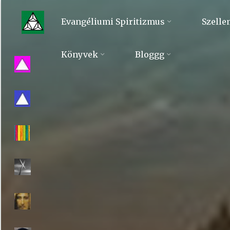
Skip
to
Evangéliumi Spiritizmus
Szelle
content
Evangéliumi
Könyvek
Bloggg
Spiritizmus