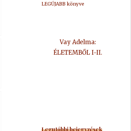
LEGÚJABB könyve
Vay Adelma:
ÉLETEMBŐL I-II.
Legutóbbi bejegyzések