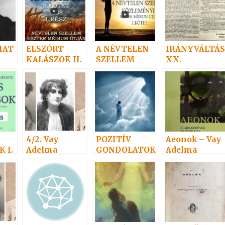
HAT
ELSZÓRT
A NÉVTELEN
IRÁNYVÁLTÁS
KALÁSZOK II.
SZELLEM
XX.
KÖZLEMÉNYE
I I.
4/2. Vay
POZITÍV
Aeonok – Vay
 I.
Adelma
GONDOLATOK
Adelma
6.