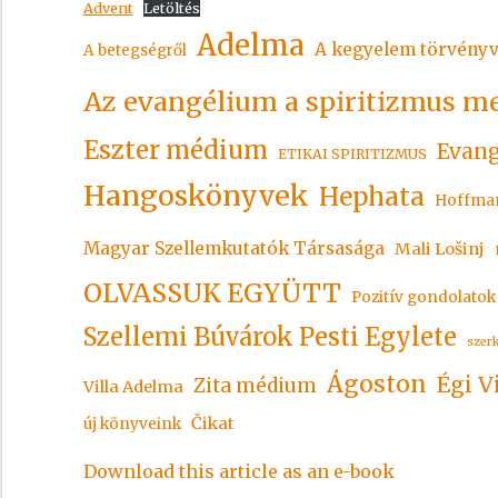
Advent
Letöltés
Adelma
A kegyelem törvényv
A betegségről
Az evangélium a spiritizmus m
Eszter médium
Evang
ETIKAI SPIRITIZMUS
Hangoskönyvek
Hephata
Hoffma
Magyar Szellemkutatók Társasága
Mali Lošinj
OLVASSUK EGYÜTT
Pozitív gondolatok
Szellemi Búvárok Pesti Egylete
szer
Ágoston
Égi V
Zita médium
Villa Adelma
Čikat
új könyveink
Download this article as an e-book