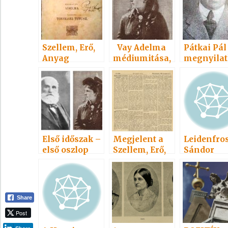
Szellem, Erő,
Vay Adelma
Pátkai Pál
Anyag
médiumitása,
megnyilat
könyvei
ása
Első időszak –
Megjelent a
Leidenfros
első oszlop
Szellem, Erő,
Sándor
Anyag c
alapmű
Share
Post