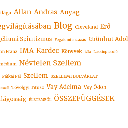
Allan
Andras
Anyag
ilága
Blog
egvilágításában
Erő
Cleveland
Grünhut Adol
éliumi Spiritizmus
Fogalomtisztázás
Kardec
IMA
Könyvek
nn Franz
Lussinpiccoló
Lilla
Névtelen Szellem
médium
Szellem
SZELLEMI BULVÁRLAT
Pátkai Pál
Vay Adelma
Vay Ödön
Tóvölgyi Titusz
kesztő
ÖSSZEFÜGGÉSEK
ilágosság
ÉLETEMBŐL