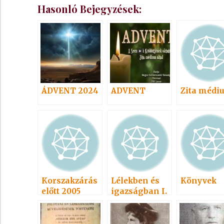
Hasonló Bejegyzések:
ÁDVENT 2024
ADVENT
Zita médi
Korszakzárás
Lélekben és
Könyvek
előtt 2005
igazságban I.
2007