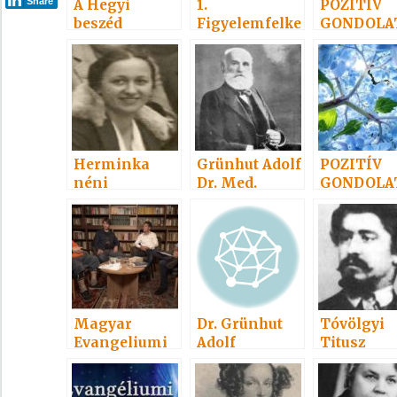
Share
A Hegyi
1.
POZITÍV
beszéd
Figyelemfelke
GONDOLA
szellemi
ltés
9.
magyarázata-
Máté I. 1999
Herminka
Grünhut Adolf
POZITÍV
néni
Dr. Med.
GONDOLA
24.
Magyar
Dr. Grünhut
Tóvölgyi
Evangeliumi
Adolf
Titusz
Spiritizmus