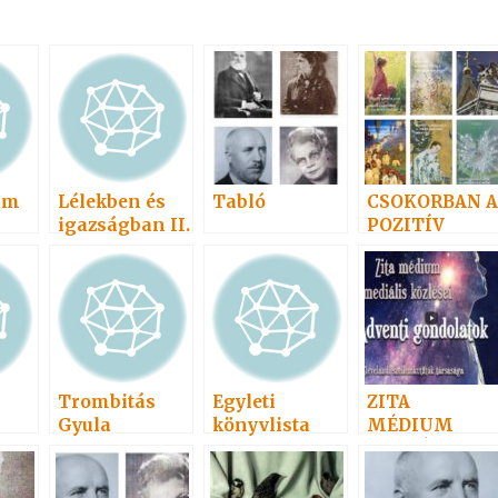
um
Lélekben és
Tabló
CSOKORBAN A
igazságban II.
POZITÍV
2007
GONDOLATO
Trombitás
Egyleti
ZITA
Gyula
könyvlista
MÉDIUM
MEDIÁLIS
KÖZLÉSEI