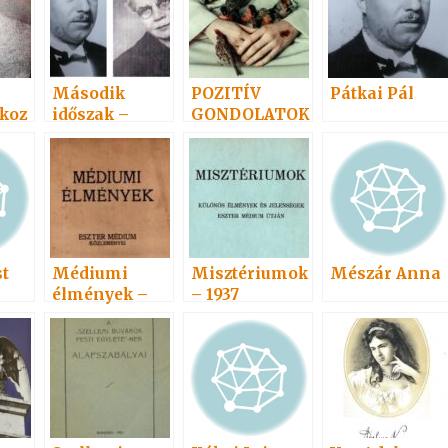
Második
POZITÍV
Pátkai Pál
koz
időszak –
GONDOLATOK
második
8.
oszlop
t
Médiumi
Misztériumok
Mészár Anna
élmények –
– 1937
1931