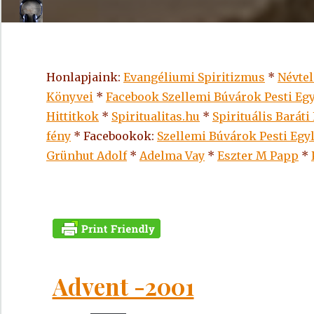
Honlapjaink:
Evangéliumi Spiritizmus
*
Névte
Könyvei
*
Facebook Szellemi Búvárok Pesti Egy
Hittitkok
*
Spiritualitas.hu
*
Spirituális Baráti
fény
* Facebookok:
Szellemi Búvárok Pesti Egy
Grünhut Adolf
*
Adelma Vay
*
Eszter M Papp
*
Advent -2001