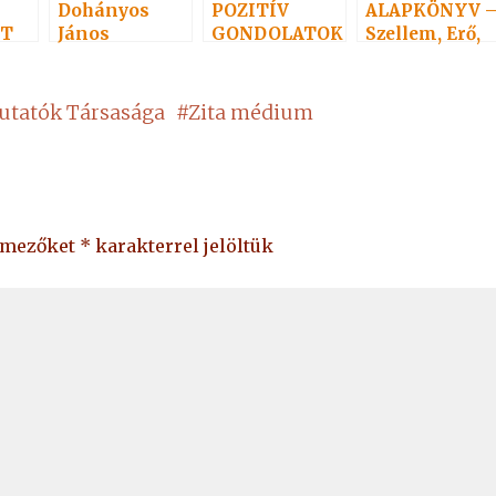
Dohányos
POZITÍV
ALAPKÖNYV 
ET
János
GONDOLATOK
Szellem, Erő,
A
15.
Anyag 1.
utatók Társasága
#
Zita médium
ő mezőket
*
karakterrel jelöltük