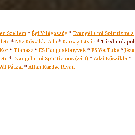
len Szellem
*
Égi Világosság
*
Evangéliumi Spiritizmus
lete
*
NSz Kőszikla Ada
*
Karsay István
* Társhonlapok
 Kör
*
Tianasz
*
ES Hangoskönyvek
*
ES
YouTube
*
Jézu
lete
*
Evangeliumi Spiritizmus (zárt)
*
Adai Kőszikla
*
Pál Pátkai
*
Allan Kardec Rivail