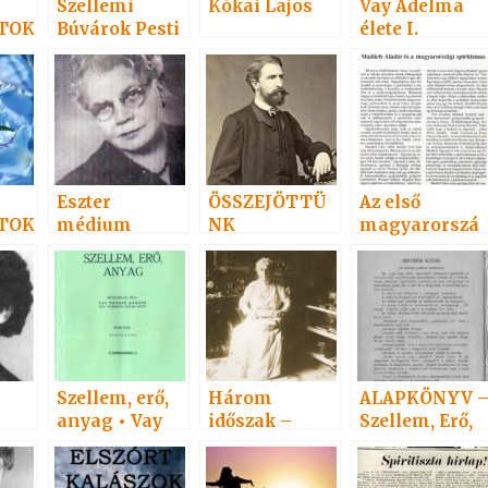
Szellemi
Kókai Lajos
Vay Adelma
TOK
Búvárok Pesti
élete I.
Egylete
(Geistiger
Forscher in
Pest-Buda)
Eszter
ÖSSZEJÖTTÜ
Az első
TOK
médium
NK
magyarorszá
gi spiritiszta
egylet
Szellem, erő,
Három
ALAPKÖNYV 
anyag • Vay
időszak –
Szellem, Erő,
Adelma
három oszlop
Anyag 4.