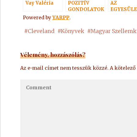
Vay Valéria
POZITÍV
AZ
GONDOLATOK
EGYESÜL
16.
ALAPÍTÁS
Powered by
YARPP
.
#
Cleveland
#
Könyvek
#
Magyar Szellemk
Vélemény, hozzászólás?
Az e-mail címet nem tesszük közzé.
A kötelez