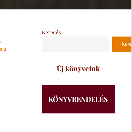
Keresés
:
Kere
s a
Új könyveink