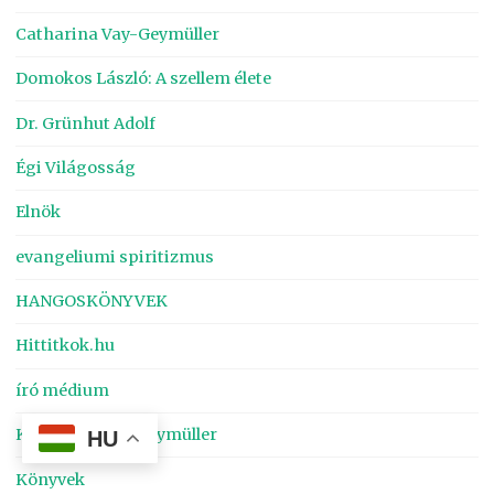
Catharina Vay-Geymüller
Domokos László: A szellem élete
Dr. Grünhut Adolf
Égi Világosság
Elnök
evangeliumi spiritizmus
HANGOSKÖNYVEK
Hittitkok.hu
író médium
Katharina von Geymüller
HU
Könyvek