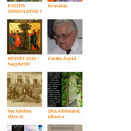
POZITÍV
Beavatás
GONDOLATOK 7.
HÚSVÉT 2024 –
Pataky Árpád
Nagyhétfő
Vay Adelma
IMA Adelmától,
élete II.
idézet a
Névtelen
Szellemtől 8.