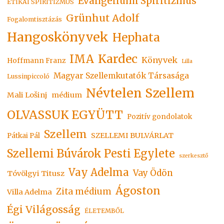
Evangéliumi Spiritizmus
ETIKAI SPIRITIZMUS
Grünhut Adolf
Fogalomtisztázás
Hangoskönyvek
Hephata
Kardec
IMA
Könyvek
Hoffmann Franz
Lilla
Magyar Szellemkutatók Társasága
Lussinpiccoló
Névtelen Szellem
Mali Lošinj
médium
OLVASSUK EGYÜTT
Pozitív gondolatok
Szellem
SZELLEMI BULVÁRLAT
Pátkai Pál
Szellemi Búvárok Pesti Egylete
szerkesztő
Vay Adelma
Vay Ödön
Tóvölgyi Titusz
Ágoston
Zita médium
Villa Adelma
Égi Világosság
ÉLETEMBŐL