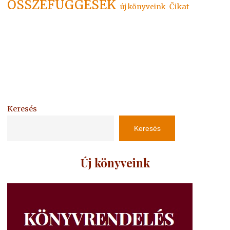
ÖSSZEFÜGGÉSEK
Čikat
új könyveink
Keresés
Keresés
Új könyveink