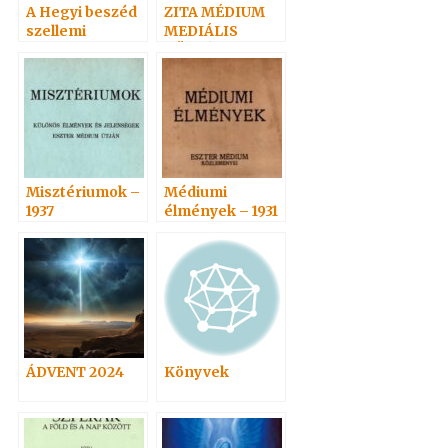
A Hegyi beszéd
ZITA MÉDIUM
szellemi
MEDIÁLIS
magyarázata-
KÖZLÉSEI
Máté I. 1999
Misztériumok –
Médiumi
1937
élmények – 1931
ÁDVENT 2024
Könyvek