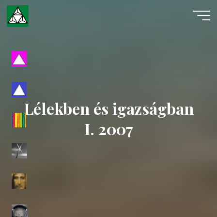
Skip
to
content
Evangéliumi
Spiritizmus
Lélekben és igazságban
I. 2007