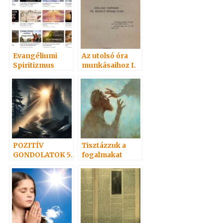
Evangéliumi
Az utolsó óra
Spiritizmus
munkásaihoz I.
Hangoskönyvei
1933
népszerűségi
sorrendben 1
POZITÍV
Tisztázzuk a
GONDOLATOK 5.
fogalmakat