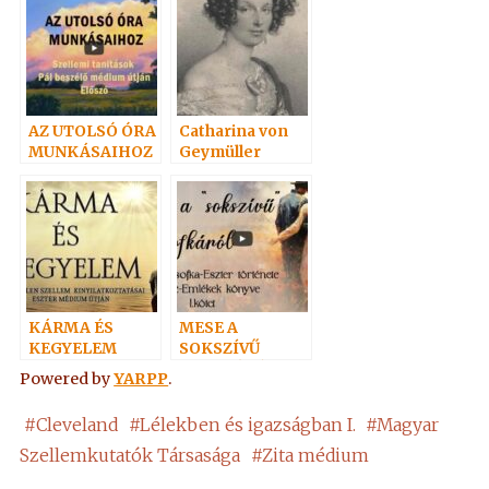
AZ UTOLSÓ ÓRA
Catharina von
MUNKÁSAIHOZ
Geymüller
I.
KÁRMA ÉS
MESE A
KEGYELEM
SOKSZÍVŰ
ZSOFKÁRÓL
Powered by
YARPP
.
#
Cleveland
#
Lélekben és igazságban I.
#
Magyar
Szellemkutatók Társasága
#
Zita médium