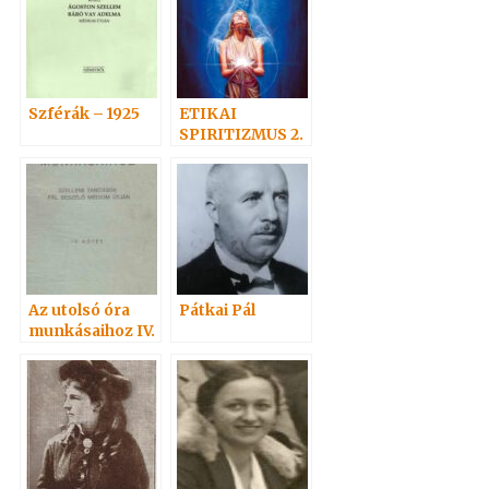
Szférák – 1925
ETIKAI
SPIRITIZMUS 2.
– Az önismeret
útján: Isten felé
Az utolsó óra
Pátkai Pál
munkásaihoz IV.
1941