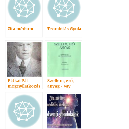
Zita médium
Trombitás Gyula
Pátkai Pál
Szellem, erő,
megnyilatkozás
anyag • Vay
a
Adelma