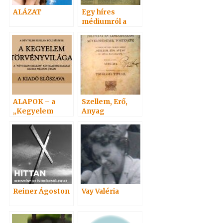
ALÁZAT
Egy híres
médiumról a
Vasárnapi
újságban 1901
ALAPOK – a
Szellem, Erő,
„Kegyelem
Anyag
törvényvilága”
1-5.
Reiner Ágoston
Vay Valéria