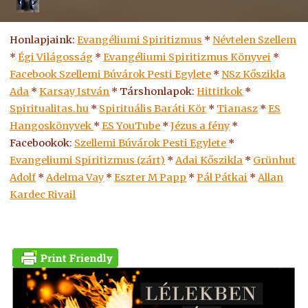
Honlapjaink:
Evangéliumi Spiritizmus
*
Névtelen Szellem
*
Égi Világosság
*
Evangéliumi Spiritizmus Könyvei
*
Facebook Szellemi Búvárok Pesti Egylete
*
NSz Kőszikla
Ada
*
Karsay István
* Társhonlapok:
Hittitkok
*
Spiritualitas.hu
*
Spirituális Baráti Kör
*
Tianasz
*
ES
Hangoskönyvek
*
ES
YouTube
*
Jézus a fény
*
Facebookok:
Szellemi Búvárok Pesti Egylete
*
Evangeliumi Spiritizmus (zárt)
*
Adai Kőszikla
*
Grünhut
Adolf
*
Adelma Vay
*
Eszter M Papp
*
Pál Pátkai
*
Allan
Kardec Rivail