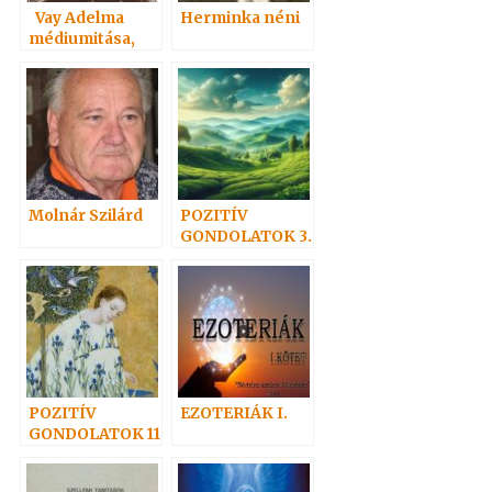
Vay Adelma
Herminka néni
médiumitása,
könyvei
Molnár Szilárd
POZITÍV
GONDOLATOK 3.
POZITÍV
EZOTERIÁK I.
GONDOLATOK 11