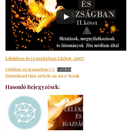
Lélekben és igazságban I.kötet -2007
Lelekben-es-igazsagban-I.-1
Letöltés
Download this article as an e-book
Hasonló Bejegyzések: