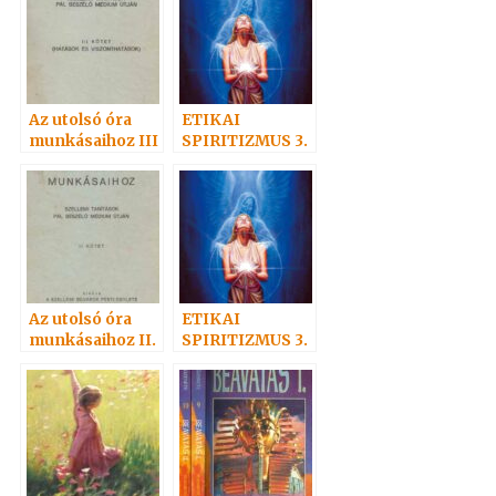
Az utolsó óra
ETIKAI
munkásaihoz III
SPIRITIZMUS 3.
. 1939
– AZ
ALÁZATOSSÁGR
ÓL
Az utolsó óra
ETIKAI
munkásaihoz II.
SPIRITIZMUS 3.
1937
– Az
alázatosságról