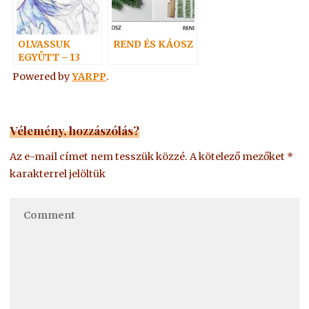
OLVASSUK
REND ÉS KÁOSZ
EGYÜTT – 13
Powered by
YARPP
.
Vélemény, hozzászólás?
Az e-mail címet nem tesszük közzé.
A kötelező mezőket
*
karakterrel jelöltük