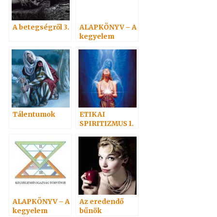
A betegségről 3.
ALAPKÖNYV – A
kegyelem
törvényvilága 5.
Tálentumok
ETIKAI
SPIRITIZMUS 1.
– Szeretet az
igazság
tükrében
ALAPKÖNYV – A
Az eredendő
kegyelem
bűnök