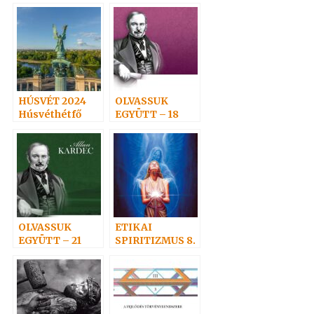
Névtelen
ÚJRANYOMOTT
Szellemtől 14.
KÖNYV
HÚSVÉT 2024
OLVASSUK
Húsvéthétfő
EGYÜTT – 18
OLVASSUK
ETIKAI
EGYÜTT – 21
SPIRITIZMUS 8.
– AZ IGAZ HIT