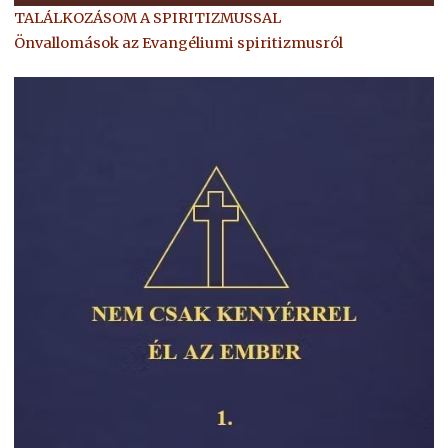
TALÁLKOZÁSOM A SPIRITIZMUSSAL
Önvallomások az Evangéliumi spiritizmusról