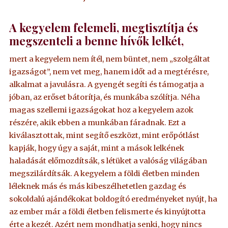
A kegyelem felemeli, megtisztítja és
megszenteli a benne hívők lelkét,
mert a kegyelem nem ítél, nem büntet, nem „szolgáltat
igazságot”, nem vet meg, hanem időt ad a megtérésre,
alkalmat a javulásra. A gyengét segíti és támogatja a
jóban, az erőset bátorítja, és munkába szólítja. Néha
magas szellemi igazságokat hoz a kegyelem azok
részére, akik ebben a munkában fáradnak. Ezt a
kiválasztottak, mint segítő eszközt, mint erőpótlást
kapják, hogy úgy a saját, mint a mások lelkének
haladását előmozdítsák, s létüket a valóság világában
megszilárdítsák. A kegyelem a földi életben minden
léleknek más és más kibeszélhetetlen gazdag és
sokoldalú ajándékokat boldogító eredményeket nyújt, ha
az ember már a földi életben felismerte és kinyújtotta
érte a kezét. Azért nem mondhatja senki, hogy nincs