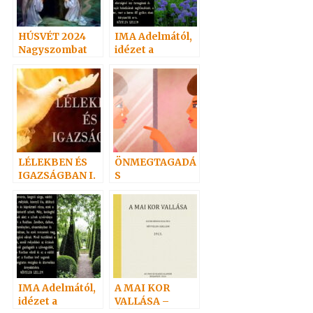
HÚSVÉT 2024
IMA Adelmától,
Nagyszombat
idézet a
Névtelen
Szellemtől 25.
LÉLEKBEN ÉS
ÖNMEGTAGADÁ
IGAZSÁGBAN I.
S
IMA Adelmától,
A MAI KOR
idézet a
VALLÁSA –