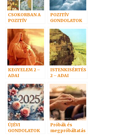
CSOKORBAN A
POZITÍV
POZITÍV
GONDOLATOK
GONDOLATOK
6.
KEGYELEM 2 –
ISTENKISÉRTÉS
ADAI
2 – ADAI
gondolatok
gondolatok
ÚJÉVI
Próbák és
GONDOLATOK
megpróbáltatás
ok