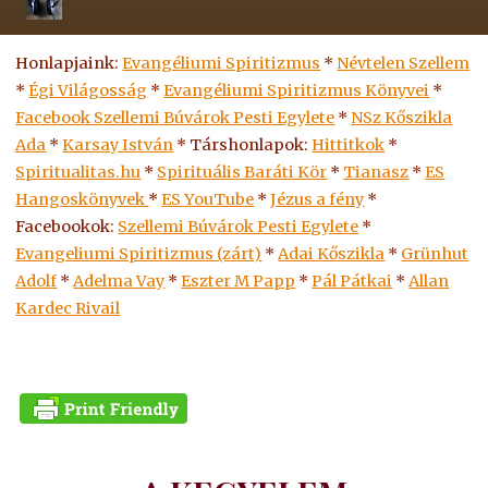
Honlapjaink:
Evangéliumi Spiritizmus
*
Névtelen Szellem
*
Égi Világosság
*
Evangéliumi Spiritizmus Könyvei
*
Facebook Szellemi Búvárok Pesti Egylete
*
NSz Kőszikla
Ada
*
Karsay István
* Társhonlapok:
Hittitkok
*
Spiritualitas.hu
*
Spirituális Baráti Kör
*
Tianasz
*
ES
Hangoskönyvek
*
ES
YouTube
*
Jézus a fény
*
Facebookok:
Szellemi Búvárok Pesti Egylete
*
Evangeliumi Spiritizmus (zárt)
*
Adai Kőszikla
*
Grünhut
Adolf
*
Adelma Vay
*
Eszter M Papp
*
Pál Pátkai
*
Allan
Kardec Rivail