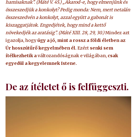
hamisaknak”. (Máté V. 45.)
„Akarod-e, hogy elmenjünk és
összeszedjük a konkolyt? Pedig monda: Nem, mert netalán
összeszedvén a konkolyt, azzal együtt a gabonát is
kiszaggatjátok. Engedjétek, hogy mind a kettő
növekedjék az aratásig”. (Máté XIII. 28, 29, 30.)
Mindez azt
igazolja, hogy
úgy a jó, mint a rossz a földi életben az
Úr hosszútűrő kegyelmében él.
Ezért
senki sem
ítélkezhetik a
változandóságnak e világában,
csak
egyedül a kegyelemnek Istene.
De az ítéletet ő is felfüggeszti.