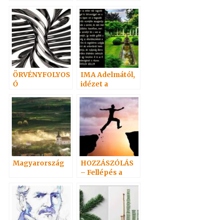
Névtelen
vasárnap
Szellemtől 2.
ÖRVÉNYFOLYOS
IMA Adelmától,
Ó
idézet a
Névtelen
Szellemtől 19.
Magyarország
HOZZÁSZÓLÁS
– Fellépés a
spiritizmus
mellett