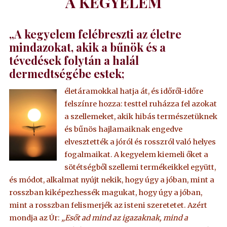
A KEGYELEM
„A kegyelem felébreszti az életre
mindazokat, akik a bűnök és a
tévedések folytán a halál
dermedtségébe estek;
életáramokkal hatja át, és időről-időre
felszínre hozza: testtel ruházza fel azokat
a szellemeket, akik hibás természetüknek
és bűnös hajlamaiknak engedve
elvesztették a jóról és rosszról való helyes
fogalmaikat. A kegyelem kiemeli őket a
sötétségből szellemi termékeikkel együtt,
és módot, alkalmat nyújt nekik, hogy úgy a jóban, mint a
rosszban kiképezhessék magukat, hogy úgy a jóban,
mint a rosszban felismerjék az isteni szeretetet. Azért
mondja az Úr:
„Esőt ad mind az igazaknak, mind a