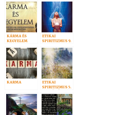
KÁRMA ÉS
ETIKAI
KEGYELEM
SPIRITIZMUS 9.
– Az ismeret
kötelez. Az
igazság
harcosai.
KARMA
ETIKAI
SPIRITIZMUS 5.
– „IDŐ TÖBBÉ
NEM LÉSZEN”