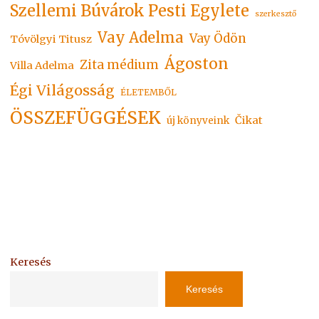
Szellemi Búvárok Pesti Egylete
szerkesztő
Vay Adelma
Vay Ödön
Tóvölgyi Titusz
Ágoston
Zita médium
Villa Adelma
Égi Világosság
ÉLETEMBŐL
ÖSSZEFÜGGÉSEK
Čikat
új könyveink
Keresés
Keresés