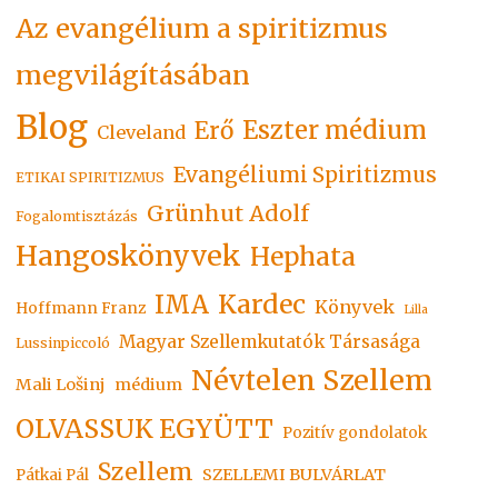
Az evangélium a spiritizmus
megvilágításában
Blog
Eszter médium
Erő
Cleveland
Evangéliumi Spiritizmus
ETIKAI SPIRITIZMUS
Grünhut Adolf
Fogalomtisztázás
Hangoskönyvek
Hephata
Kardec
IMA
Könyvek
Hoffmann Franz
Lilla
Magyar Szellemkutatók Társasága
Lussinpiccoló
Névtelen Szellem
Mali Lošinj
médium
OLVASSUK EGYÜTT
Pozitív gondolatok
Szellem
SZELLEMI BULVÁRLAT
Pátkai Pál