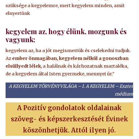
szüksége a kegyelemre, mert kegyelem minden, amit
elnyertünk
kegyelem az, hogy élünk, mozgunk és
vagyunk;
kegyelem az, ha a jót megismertük és cselekedni tudjuk.
Az
ember önmagában, kegyelem nélkül a gonoszban
elsüllyedt lélek
, a halálnak és kárhozatnak martaléka,
de a kegyelem által Isten gyermeke, mennyei úr.”
A KEGYELEM TÖRVÉNYVILÁGA –
I. A KEGYELEM
– Eszter
médium
A Pozitív gondolatok oldalainak
szöveg- és képszerkesztését Évinek
köszönhetjük. Attól ilyen jó.