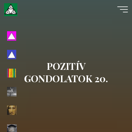
Skip
to
content
Evangéliumi
Spiritizmus
POZITÍV
GONDOLATOK 20.