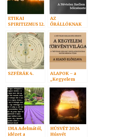
ETIKAI
AZ
SPIRITIZMUS 12.
ŐRÁLLÓKNAK
SZFÉRÁK 4.
ALAPOK – a
„Kegyelem
törvényvilága”
1-5.
IMA Adelmától,
HÚSVÉT 2024
idézet a
Húsvét