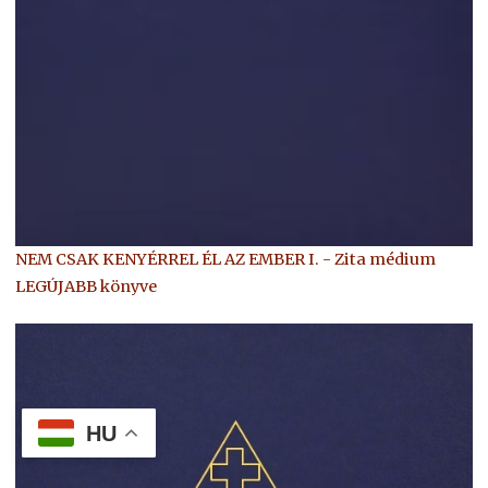
NEM CSAK KENYÉRREL ÉL AZ EMBER I. - Zita médium
LEGÚJABB könyve
HU