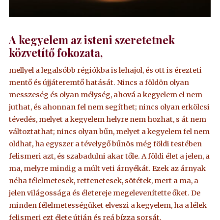
A kegyelem az isteni szeretetnek
közvetítő fokozata,
mellyel a legalsóbb régiókba is lehajol, és ott is érezteti
mentő és újjáteremtő hatását. Nincs a földön olyan
messzeség és olyan mélység, ahová a kegyelem el nem
juthat, és ahonnan fel nem segíthet; nincs olyan erkölcsi
tévedés, melyet a kegyelem helyre nem hozhat, s át nem
változtathat; nincs olyan bűn, melyet a kegyelem fel nem
oldhat, ha egyszer a tévelygő bűnös még földi testében
felismeri azt, és szabadulni akar tőle. A földi élet a jelen, a
ma, melyre mindig a múlt veti árnyékát. Ezek az árnyak
néha félelmetesek, rettenetesek, sötétek, mert a ma, a
jelen világossága és életereje megelevenítette őket. De
minden félelmetességüket elveszi a kegyelem, ha a lélek
felismeri ezt élete útján és reá bízza sorsát.