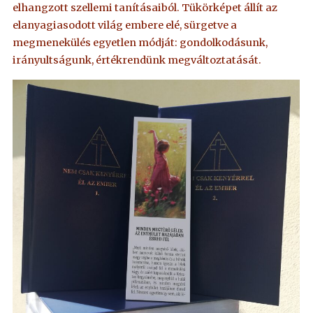
elhangzott szellemi tanításaiból. Tükörképet állít az
elanyagiasodott világ embere elé, sürgetve a
megmenekülés egyetlen módját: gondolkodásunk,
irányultságunk, értékrendünk megváltoztatását.