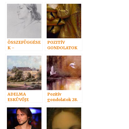
15.
ÖSSZEFÜGGÉSE
POZITÍV
K –
GONDOLATOK
VÉLETLENEK?
27.
ADELMA
Pozitív
ESKÜVŐJE
gondolatok 28.