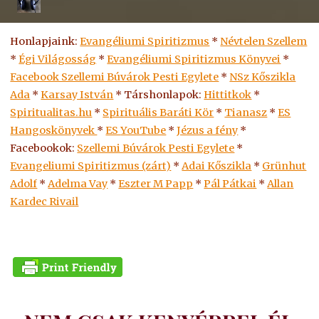
Honlapjaink:
Evangéliumi Spiritizmus
*
Névtelen Szellem
*
Égi Világosság
*
Evangéliumi Spiritizmus Könyvei
*
Facebook Szellemi Búvárok Pesti Egylete
*
NSz Kőszikla
Ada
*
Karsay István
* Társhonlapok:
Hittitkok
*
Spiritualitas.hu
*
Spirituális Baráti Kör
*
Tianasz
*
ES
Hangoskönyvek
*
ES
YouTube
*
Jézus a fény
*
Facebookok:
Szellemi Búvárok Pesti Egylete
*
Evangeliumi Spiritizmus (zárt)
*
Adai Kőszikla
*
Grünhut
Adolf
*
Adelma Vay
*
Eszter M Papp
*
Pál Pátkai
*
Allan
Kardec Rivail