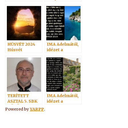
(Zita 1991)
HÚSVÉT 2024
IMA Adelmától,
Húsvét
idézet a
vasárnap
Névtelen
Szellemtől 16.
TERÍTETT
IMA Adelmától,
ASZTAL 5. SBK
idézet a
KÖRÖK
Névtelen
Powered by
YARPP
.
Szellemtől 26.