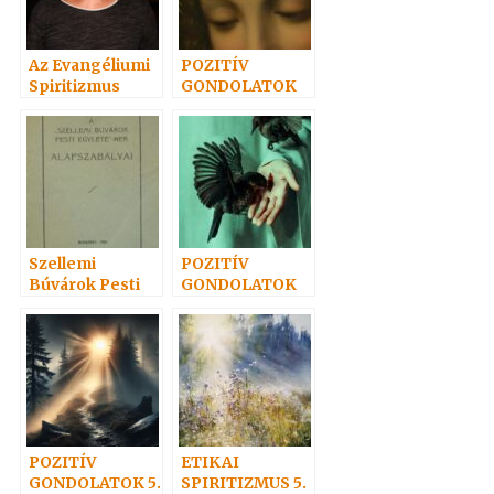
Az Evangéliumi
POZITÍV
Spiritizmus
GONDOLATOK
története c.
23.
könyvről 2. rész
Szellemi
POZITÍV
Búvárok Pesti
GONDOLATOK
Egylete
31.
(Geistiger
Forscher in
Pest-Buda)
POZITÍV
ETIKAI
GONDOLATOK 5.
SPIRITIZMUS 5.