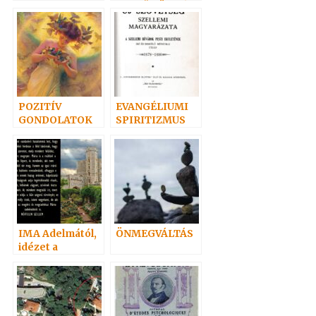
– „IDŐ TÖBBÉ
NEM LÉSZEN”
POZITÍV
EVANGÉLIUMI
GONDOLATOK
SPIRITIZMUS
29.
03.
IMA Adelmától,
ÖNMEGVÁLTÁS
idézet a
Névtelen
Szellemtől 35.