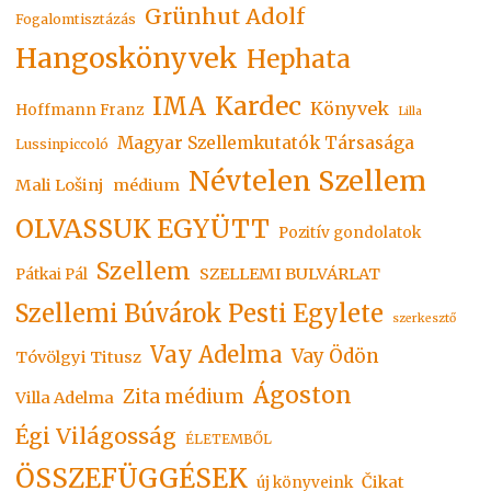
Grünhut Adolf
Fogalomtisztázás
Hangoskönyvek
Hephata
Kardec
IMA
Könyvek
Hoffmann Franz
Lilla
Magyar Szellemkutatók Társasága
Lussinpiccoló
Névtelen Szellem
Mali Lošinj
médium
OLVASSUK EGYÜTT
Pozitív gondolatok
Szellem
SZELLEMI BULVÁRLAT
Pátkai Pál
Szellemi Búvárok Pesti Egylete
szerkesztő
Vay Adelma
Vay Ödön
Tóvölgyi Titusz
Ágoston
Zita médium
Villa Adelma
Égi Világosság
ÉLETEMBŐL
ÖSSZEFÜGGÉSEK
Čikat
új könyveink