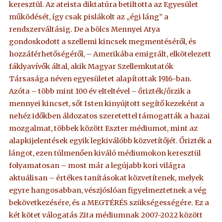
keresztül. Az ateista diktatúra betiltotta az Egyesület
működését, így csak pislákolt az „égi láng” a
rendszerváltásig. De a bölcs Mennyei Atya
gondoskodott a szellemi kincsek megmentéséről, és
hozzáférhetőségéről, – Amerikába emigrált, elkötelezett
fáklyavívők által, akik Magyar Szellemkutatók
Társasága néven egyesületet alapítottak 1916-ban.
Azóta – több mint 100 év elteltével – őrizték/őrzik a
mennyei kincset, sőt Isten kinyújtott segítő kezeként a
nehéz időkben áldozatos szeretettel támogatták a hazai
mozgalmat, többek között Eszter médiumot, mint az
alapkijelentések egyik legkiválóbb közvetítőjét. Őrizték a
lángot, ezen túlmenően kiváló médiumokon keresztül
folyamatosan – most már a legújabb kori világra
aktuálisan – értékes tanításokat közvetítenek, melyek
egyre hangosabban, vészjóslóan figyelmeztetnek a vég
bekövetkezésére, és a MEGTÉRÉS szükségességére. Ez a
két kötet válogatás Zita médiumnak 2007-2022 között