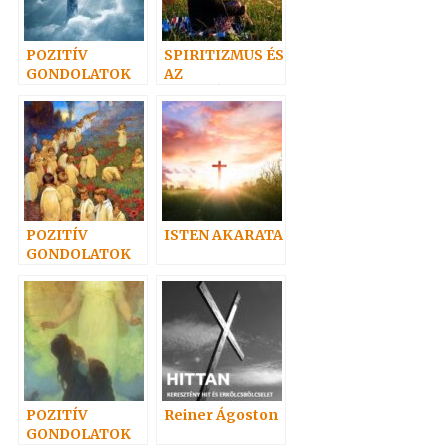
POZITÍV
SPIRITIZMUS ÉS
GONDOLATOK
AZ
6.
EVANGÉLIUMI
SPIRITIZMUS
POZITÍV
ISTEN AKARATA
GONDOLATOK
10.
POZITÍV
Reiner Ágoston
GONDOLATOK