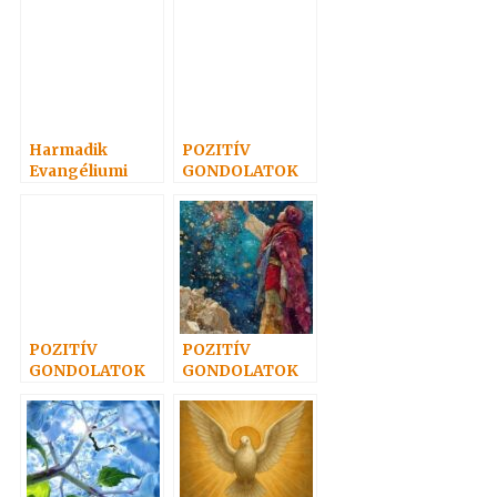
Harmadik
POZITÍV
Evangéliumi
GONDOLATOK
Spiritiszta
25.
Találkozó
POZITÍV
POZITÍV
GONDOLATOK
GONDOLATOK
12.
34.