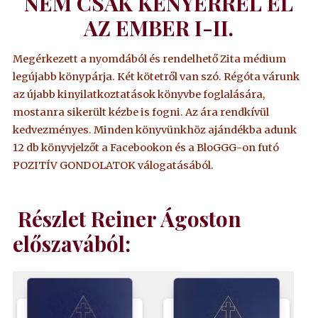
NEM CSAK KENYÉRREL ÉL
AZ EMBER I-II.
Megérkezett a nyomdából és rendelhető Zita médium
legújabb könypárja. Két kötetről van szó. Régóta várunk
az újabb kinyilatkoztatások könyvbe foglalására,
mostanra sikerült kézbe is fogni. Az ára rendkívül
kedvezményes. Minden könyvünkhöz ajándékba adunk
12 db könyvjelzőt a Facebookon és a BloGGG-on futó
POZITÍV GONDOLATOK válogatásából.
Részlet Reiner Ágoston
előszavából: