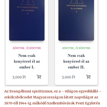
Az Evangéliumi spiritizmus, ez a – világon egyedülálló –
erkölcsbölcselet Magyarországon látott napvilágot az
1870-től 1944-ig működő Szellembúvárok Pesti Egyletén