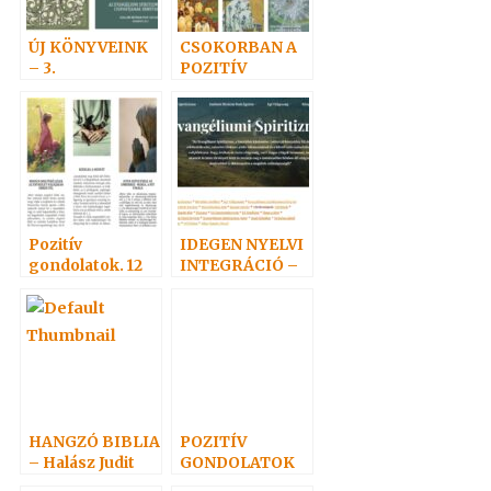
ÚJ KÖNYVEINK
CSOKORBAN A
– 3.
POZITÍV
SPIRITISZTA
GONDOLATOK
TALÁLKOZÓ
Pozitív
IDEGEN NYELVI
gondolatok. 12
INTEGRÁCIÓ –
db könyvjelző
BloGGG
ajándékba
HANGZÓ BIBLIA
POZITÍV
– Halász Judit
GONDOLATOK
felolvasása
8.