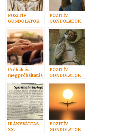
POZITÍV
POZITÍV
GONDOLATOK
GONDOLATOK
21.
14.
Próbák és
POZITÍV
megpróbáltatás
GONDOLATOK
ok
33.
IRÁNYVÁLTÁS
POZITÍV
XX.
GONDOLATOK