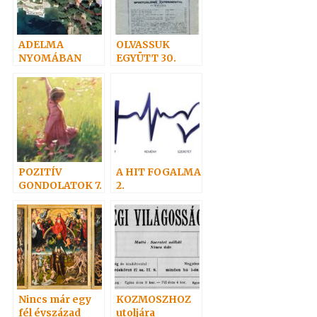
ADELMA
OLVASSUK
NYOMÁBAN
EGYÜTT 30.
személyesen 2.
POZITÍV
A HIT FOGALMA
GONDOLATOK 7.
2.
Nincs már egy
KOZMOSZHOZ
fél évszázad
utoljára