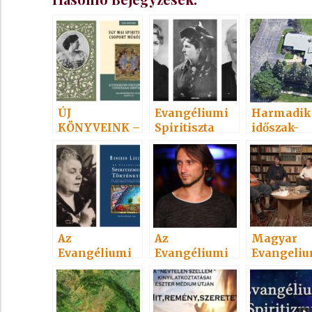
ÚJ
Evangéliumi
Harmadik
KÖNYVEINK –
Spiritiszta
időszak-
3.
találkozó
harmadik
SPIRITISZTA
oszlop
TALÁLKOZÓ
Az
Az
Magyar
Evangéliumi
Evangéliumi
Evangeliu
Spiritizmus
Spiritizmus
Spiritizm
története c.
története c.
könyvről 3.
könyvről 2.
rész
rész