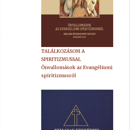
TALÁLKOZÁSOM A
SPIRITIZMUSSAL
Önvallomások az Evangéliumi
spiritizmusról