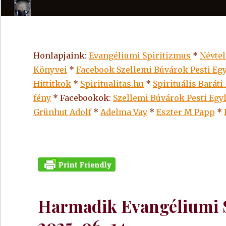
Honlapjaink:
Evangéliumi Spiritizmus
*
Névte
Könyvei
*
Facebook Szellemi Búvárok Pesti Egy
Hittitkok
*
Spiritualitas.hu
*
Spirituális Baráti
fény
* Facebookok:
Szellemi Búvárok Pesti Egy
Grünhut Adolf
*
Adelma Vay
*
Eszter M Papp
*
Harmadik Evangéliumi Sp
2025. 06. 14.