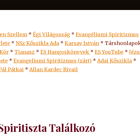
len Szellem
*
Égi Világosság
*
Evangéliumi Spiritizmus
lete
*
NSz Kőszikla Ada
*
Karsay István
* Társhonlapok
 Kör
*
Tianasz
*
ES Hangoskönyvek
*
ES
YouTube
*
Jézu
lete
*
Evangeliumi Spiritizmus (zárt)
*
Adai Kőszikla
*
Pál Pátkai
*
Allan Kardec Rivail
iritiszta Találkozó