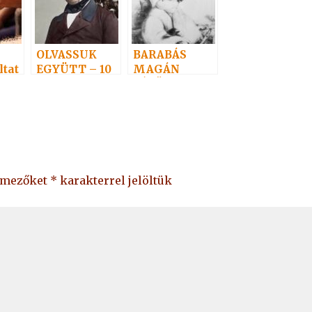
OLVASSUK
BARABÁS
tat
EGYÜTT – 10
MAGÁN
KÍVÜL
MAGNETIZÁL
ő mezőket
*
karakterrel jelöltük