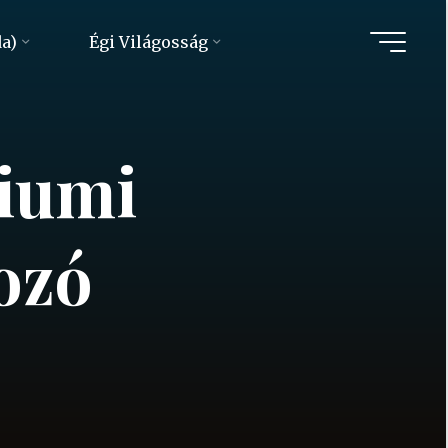
da)
Égi Világosság
iumi
kozó