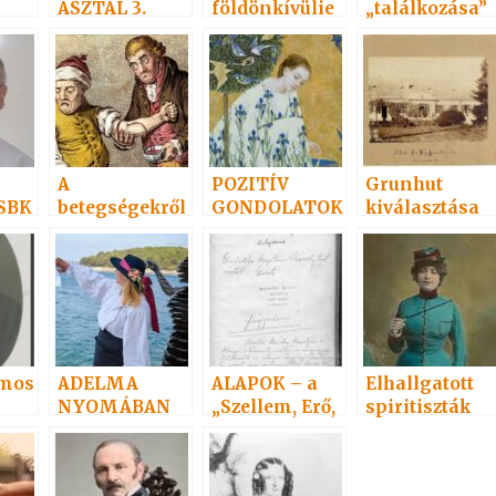
ASZTAL 3.
földönkívülie
„találkozása”
k
REINER
k
Vay
ÁGOSTON
Adelmával
A
POZITÍV
Grunhut
 SBK
betegségekről
GONDOLATOK
kiválasztása
másképp
11
lmos
ADELMA
ALAPOK – a
Elhallgatott
NYOMÁBAN
„Szellem, Erő,
spiritiszták
személyesen
Anyag” 1 – 7.
2/1.
3.