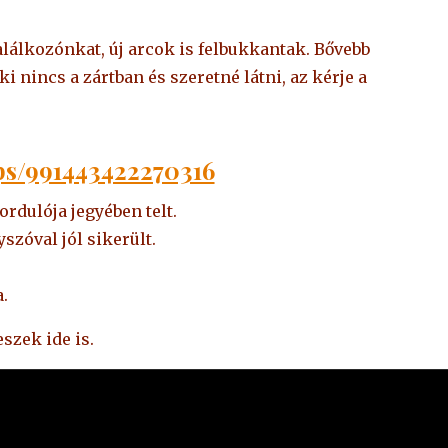
lálkozónkat, új arcok is felbukkantak. Bővebb
i nincs a zártban és szeretné látni, az kérje a
ps/991443422270316
rdulója jegyében telt.
szóval jól sikerült.
.
eszek ide is.