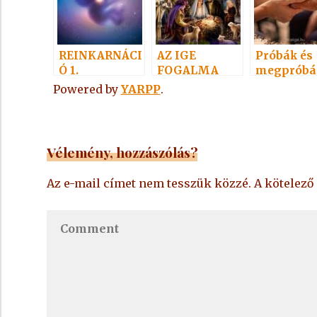
REINKARNÁCI
AZ IGE
Próbák és
Ó 1.
FOGALMA
megpróbál
ások
Powered by
YARPP
.
Vélemény, hozzászólás?
Az e-mail címet nem tesszük közzé.
A kötelez