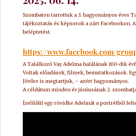
Szombaton tartottuk a 3. hagyományos éves Ta
tájékoztatás és képsorok a zárt Facebookon. Ak
beléptetést.
https://www.facebook.com/grou
A Találkozó Vay Adelma halálának 100-dik évfo
Voltak előadások, filmek, bemutatkozások. Egy
Jövőre is megtartjuk, – azért hagyományos.
A céldátum minden év júniusának 2. szombatja
Ízelítőül egy rövidke Adelmát a portréiból felt