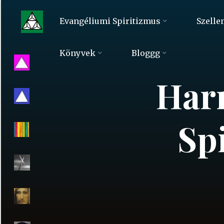
Skip
to
Evangéliumi Spiritizmus
Szelle
content
Evangéliumi
Könyvek
Bloggg
Spiritizmus
Har
Spi