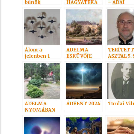
bűnök
HAGYATÉKA
– ADAI
gondolato
Álom a
ADELMA
TERÍTETT
jelenben 1
ESKÜVŐJE
ASZTAL 5.
KÖRÖK
ADELMA
ÁDVENT 2024
Tordai Vi
NYOMÁBAN
személyesen
– 4.