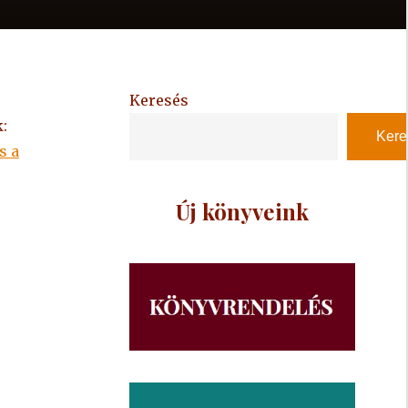
Keresés
:
Kere
s a
Új könyveink