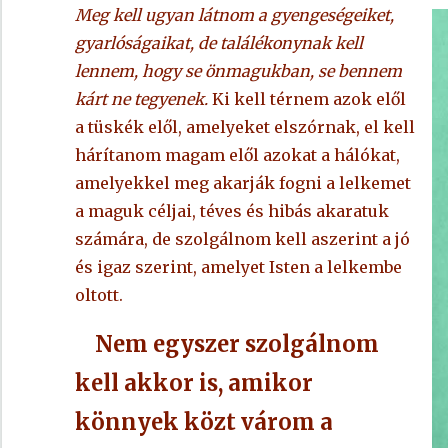
Meg kell ugyan látnom a gyengeségeiket,
gyarlóságaikat, de találékonynak kell
lennem, hogy se önmagukban, se bennem
kárt ne tegyenek.
Ki kell térnem azok elől
a tüskék elől, amelyeket elszórnak, el kell
hárítanom magam elől azokat a hálókat,
amelyekkel meg akarják fogni a lelkemet
a maguk céljai, téves és hibás akaratuk
számára, de szolgálnom kell aszerint a jó
és igaz szerint, amelyet Isten a lelkembe
oltott.
Nem egyszer szolgálnom
kell akkor is, amikor
könnyek közt várom a