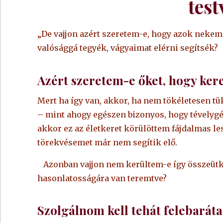
test
„De vajjon azért szeretem-e, hogy azok nekem
valósággá tegyék, vágyaimat elérni segítsék?
Azért szeretem-e őket, hogy ker
Mert ha így van, akkor, ha nem tökéletesen t
– mint ahogy egészen bizonyos, hogy tévelygés
akkor ez az életkeret körülöttem fájdalmas le
törekvésemet már nem segítik elő.
Azonban vajjon nem kerültem-e így összeütköz
hasonlatosságára van teremtve?
Szolgálnom kell tehát felebaráta