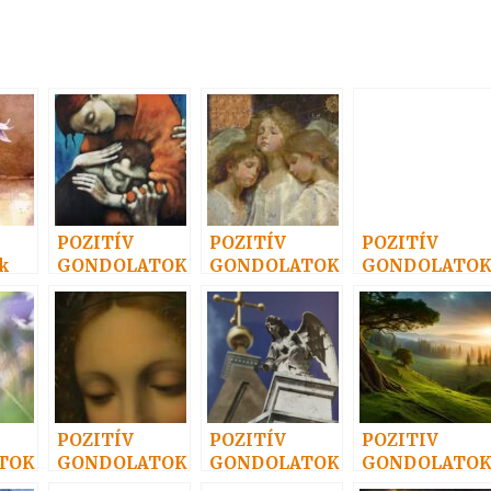
POZITÍV
POZITÍV
POZITÍV
k
GONDOLATOK
GONDOLATOK
GONDOLATO
26.
30.
27.
POZITÍV
POZITÍV
POZITIV
TOK
GONDOLATOK
GONDOLATOK
GONDOLATO
23.
9.
2.