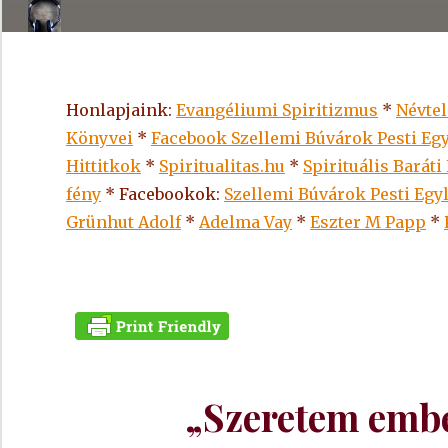
Honlapjaink:
Evangéliumi Spiritizmus
*
Névte
Könyvei
*
Facebook Szellemi Búvárok Pesti Egy
Hittitkok
*
Spiritualitas.hu
*
Spirituális Baráti
fény
* Facebookok:
Szellemi Búvárok Pesti Egy
Grünhut Adolf
*
Adelma Vay
*
Eszter M Papp
*
„Szeretem embe