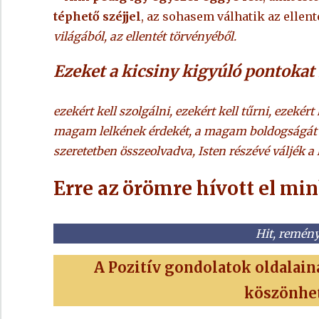
téphető széjjel
, az sohasem válhatik az ellen
világából, az ellentét törvényéből.
Ezeket a kicsiny kigyúló pontokat 
ezekért kell szolgálni, ezekért kell tűrni, ezekér
magam lelkének érdekét, a magam boldogságát fo
szeretetben összeolvadva, Isten részévé váljék 
Erre az örömre hívott el min
Hit, remény
A Pozitív gondolatok oldalai
köszönhetj