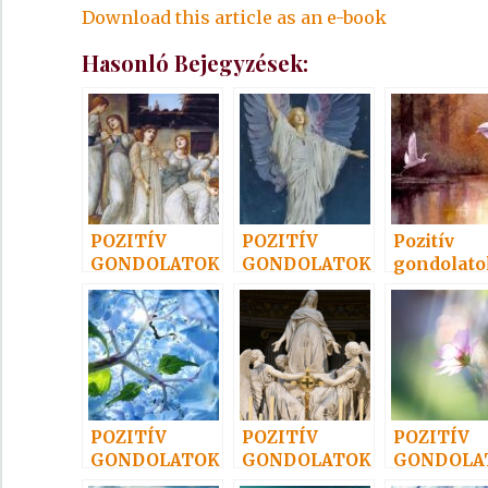
Download this article as an e-book
Hasonló Bejegyzések:
POZITÍV
POZITÍV
Pozitív
GONDOLATOK
GONDOLATOK
gondolato
22.
25.
28.
POZITÍV
POZITÍV
POZITÍV
GONDOLATOK
GONDOLATOK
GONDOLA
24.
21.
16.