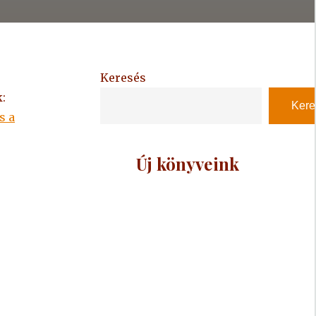
Keresés
:
Kere
s a
Új könyveink