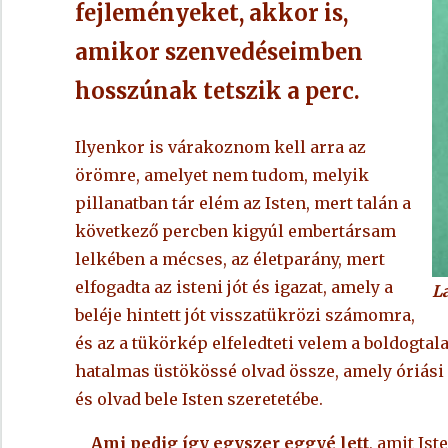
fejleményeket, akkor is,
amikor szenvedéseimben
hosszúnak tetszik a perc.
Ilyenkor is várakoznom kell arra az
örömre, amelyet nem tudom, melyik
pillanatban tár elém az Isten, mert talán a
következő percben kigyúl embertársam
lelkében a mécses, az életparány, mert
elfogadta az isteni jót és igazat, amely a
L
beléje hintett jót visszatükrözi számomra,
és az a tükörkép elfeledteti velem a boldogtala
hatalmas üstökössé olvad össze, amely óriási
és olvad bele Isten szeretetébe.
Ami pedig így egyszer eggyé lett
, amit Is