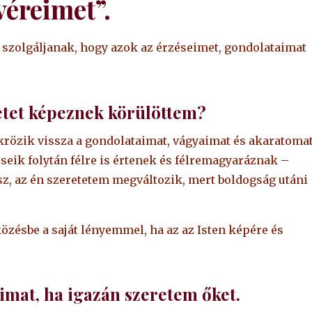
véreimet”.
 szolgáljanak, hogy azok az érzéseimet, gondolataimat
etet képeznek körülöttem?
ükrözik vissza a gondolataimat, vágyaimat és akaratoma
eik folytán félre is értenek és félremagyaráznak –
sz, az én szeretetem megváltozik, mert boldogság utáni
ésbe a saját lényemmel, ha az az Isten képére és
imat, ha igazán szeretem őket.