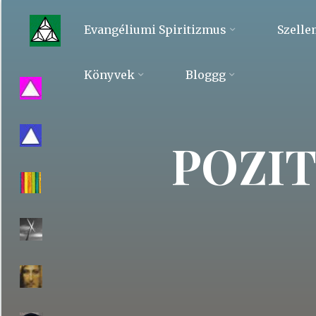
Skip
to
Evangéliumi Spiritizmus
Szelle
content
Evangéliumi
Könyvek
Bloggg
Spiritizmus
POZIT