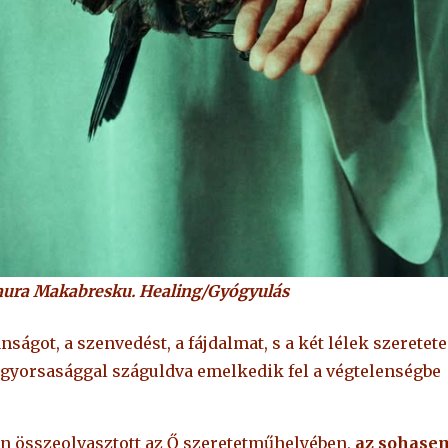
aura Makabresku. Healing/
Gyógyulás
nságot, a szenvedést, a fájdalmat, s a két lélek szeretete
 gyorsasággal száguldva emelkedik fel a végtelenségbe
ten összeolvasztott az Ő szeretetműhelyében,
az sohase