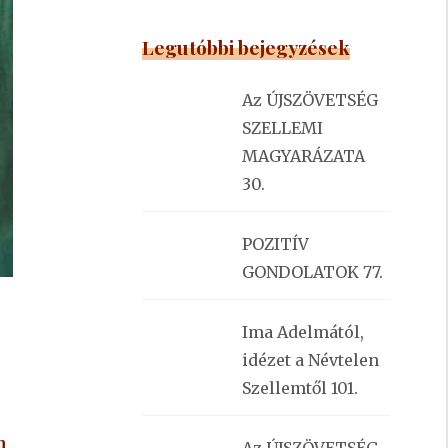
Legutóbbi bejegyzések
Az ÚJSZÖVETSÉG
SZELLEMI
MAGYARÁZATA
30.
POZITÍV
GONDOLATOK 77.
Ima Adelmától,
idézet a Névtelen
Szellemtől 101.
m