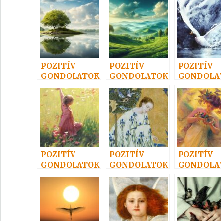
POZITÍV
POZITÍV
POZITÍV
GONDOLATOK
GONDOLATOK
GONDOLA
1.
3.
13.
POZITÍV
POZITÍV
POZITÍV
GONDOLATOK
GONDOLATOK
GONDOLA
7.
11
29.