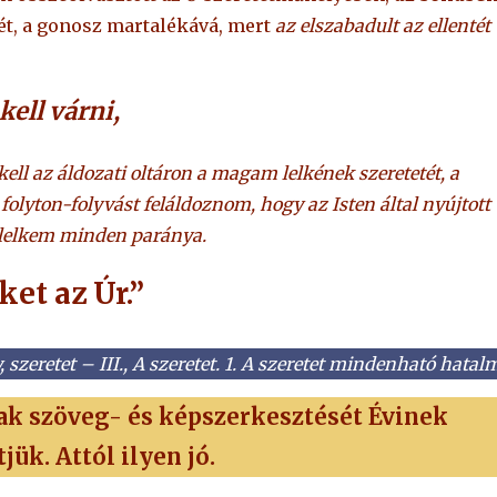
tét, a gonosz martalékává, mert
az elszabadult az ellentét
kell várni,
t kell az áldozati oltáron a magam lelkének szeretetét, a
lyton-folyvást feláldoznom, hogy az Isten által nyújtott
a lelkem minden paránya.
ket az Úr.”
, szeretet – III., A szeretet. 1. A szeretet mindenható hatal
nak szöveg- és képszerkesztését Évinek
ük. Attól ilyen jó.