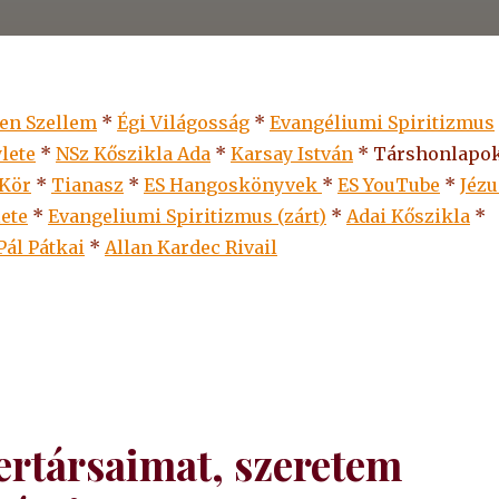
len Szellem
*
Égi Világosság
*
Evangéliumi Spiritizmus
lete
*
NSz Kőszikla Ada
*
Karsay István
* Társhonlapok
 Kör
*
Tianasz
*
ES Hangoskönyvek
*
ES
YouTube
*
Jézu
lete
*
Evangeliumi Spiritizmus (zárt)
*
Adai Kőszikla
*
Pál Pátkai
*
Allan Kardec Rivail
rtársaimat, szeretem