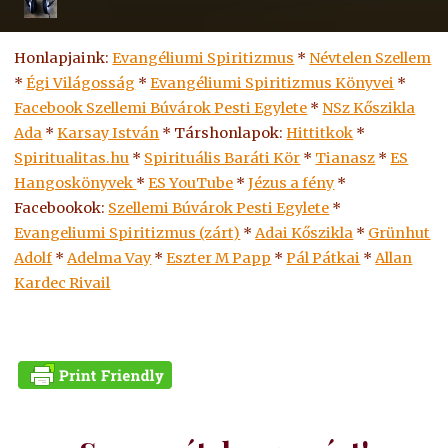
Honlapjaink:
Evangéliumi Spiritizmus
*
Névtelen Szellem
*
Égi Világosság
*
Evangéliumi Spiritizmus Könyvei
*
Facebook Szellemi Búvárok Pesti Egylete
*
NSz Kőszikla
Ada
*
Karsay István
* Társhonlapok:
Hittitkok
*
Spiritualitas.hu
*
Spirituális Baráti Kör
*
Tianasz
*
ES
Hangoskönyvek
*
ES
YouTube
*
Jézus a fény
*
Facebookok:
Szellemi Búvárok Pesti Egylete
*
Evangeliumi Spiritizmus (zárt)
*
Adai Kőszikla
*
Grünhut
Adolf
*
Adelma Vay
*
Eszter M Papp
*
Pál Pátkai
*
Allan
Kardec Rivail