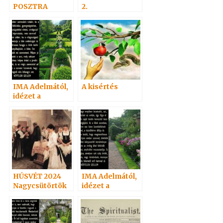
POSZTRA
2.
IMA Adelmától,
A kisértés
idézet a
Névtelen
Szellemtől 15.
HÚSVÉT 2024
IMA Adelmától,
Nagycsütörtök
idézet a
Névtelen
Szellemtől 31.