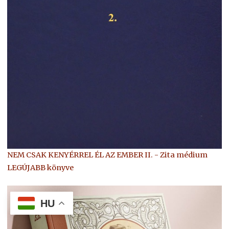
NEM CSAK KENYÉRREL ÉL AZ EMBER II. - Zita médium
LEGÚJABB könyve
HU