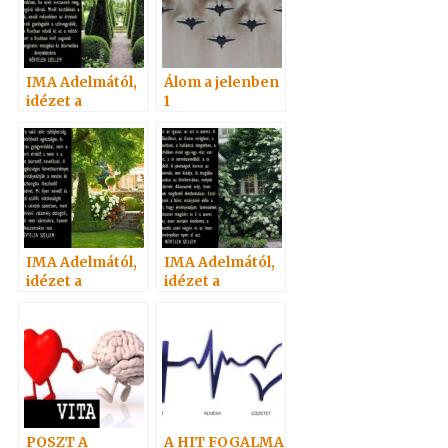
IMA Adelmától,
Álom a jelenben
idézet a
1
Névtelen
Szellemtől 14.
IMA Adelmától,
IMA Adelmától,
idézet a
idézet a
Névtelen
Névtelen
Szellemtől 1.
Szellemtől 23.
POSZT A
A HIT FOGALMA