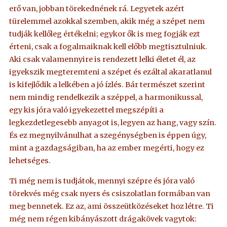
erő van, jobban törekednének rá. Legyetek azért
türelemmel azokkal szemben, akik még a szépet nem
tudják kellőleg értékelni; egykor ők is meg fogják ezt
érteni, csak a fogalmaiknak kell előbb megtisztulniuk.
Aki csak valamennyire is rendezett lelki életet él, az
igyekszik megteremteni a szépet és ezáltal akaratlanul
is kifejlődik a lelkében a jó ízlés. Bár természet szerint
nem mindig rendelkezik a széppel, a harmonikussal,
egy kis jóra való igyekezettel megszépíti a
legkezdetlegesebb anyagot is, legyen az hang, vagy szín.
És ez megnyilvánulhat a szegénységben is éppen úgy,
mint a gazdagságiban, ha az ember megérti, hogy ez
lehetséges.
Ti még nem is tudjátok, mennyi szépre és jóra való
törekvés még csak nyers és csiszolatlan formában van
meg bennetek. Ez az, ami összeütközéseket hoz létre. Ti
még nem régen kibányászott drágakövek vagytok: