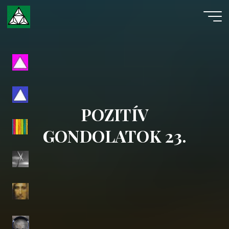
Skip
to
content
Evangéliumi
Spiritizmus
POZITÍV
GONDOLATOK 23.