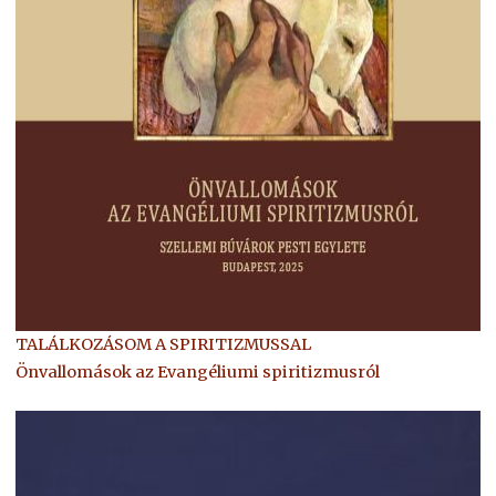
TALÁLKOZÁSOM A SPIRITIZMUSSAL
Önvallomások az Evangéliumi spiritizmusról