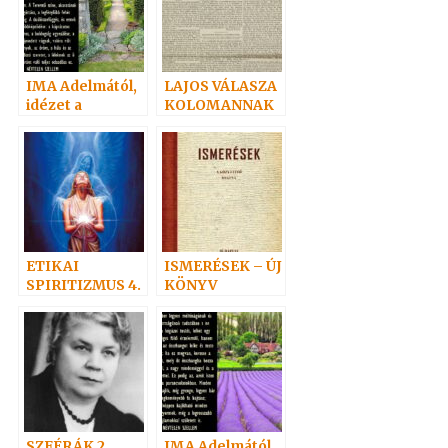
IMA Adelmától,
LAJOS VÁLASZA
idézet a
KOLOMANNAK
Névtelen
Szellemtől 9.
ETIKAI
ISMERÉSEK – ÚJ
SPIRITIZMUS 4.
KÖNYV
Az igazi
szeretet:
áldozat
SZFÉRÁK 2
IMA Adelmától,