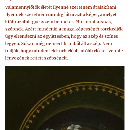
Valamennyiőtök életét ilyenné szeretném átalakítani.
Ilyennek szeretném mindig látni azt a képet, amelyet
kiábrázolni igyekszem bennetek. Harmonikusnak,
szépnek. Azért mindenki a maga képességét törekedjék
úgy elrendezni az együttesben, hogy az szép és színes
legyen. Sokan még nem értik, miből áll a szép. Nem
tudják, hogy minden léleknek előbb-utóbb elő kell vennie
lényegének rejtett szépségeit.