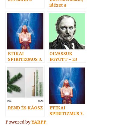
idézet a
Névtelen
Szellemtől 2.
ETIKAI
OLVASSUK
SPIRITIZMUS 3.
EGYÜTT – 23
– AZ
ALÁZATOSSÁGR
ÓL
REND ÉS KÁOSZ
ETIKAI
SPIRITIZMUS 3.
– Az
Powered by
YARPP
.
alázatosságról