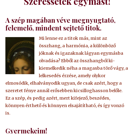
Szeressétek egymást!
A szép magában véve megnyugtató,
felemelő, mindent sejtető titok.
Mi lenne ez a titok más, mint az
összhang, a harmónia, a különböző
jóknak és igazaknak lágyan egymásba
olvadása? Ebből az összhangból ki-
kiemelkedik néha a magasba törő vágy, a
lelkesedés érzése, amely olykor
elmosódik, elhalványodik ugyan, de csak azért, hogy a
szeretet fénye annál erősebben kicsilloghasson belőle.
Ez a szép, és pedig azért, mert kifejező, beszédes,
könnyen érthető és könnyen elsajátítható, és így vonzó
is.
Gyermekeim!