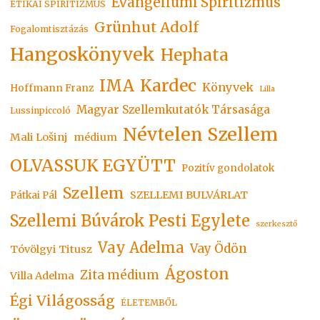
Evangéliumi Spiritizmus
ETIKAI SPIRITIZMUS
Grünhut Adolf
Fogalomtisztázás
Hangoskönyvek
Hephata
Kardec
IMA
Könyvek
Hoffmann Franz
Lilla
Magyar Szellemkutatók Társasága
Lussinpiccoló
Névtelen Szellem
Mali Lošinj
médium
OLVASSUK EGYÜTT
Pozitív gondolatok
Szellem
SZELLEMI BULVÁRLAT
Pátkai Pál
Szellemi Búvárok Pesti Egylete
szerkesztő
Vay Adelma
Vay Ödön
Tóvölgyi Titusz
Ágoston
Zita médium
Villa Adelma
Égi Világosság
ÉLETEMBŐL