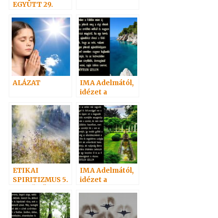
EGYÜTT 29.
ALÁZAT
IMA Adelmától,
idézet a
Névtelen
Szellemtől 16.
ETIKAI
IMA Adelmától,
SPIRITIZMUS 5.
idézet a
– „IDŐ TÖBBÉ
Névtelen
NEM LÉSZEN”
Szellemtől 19.