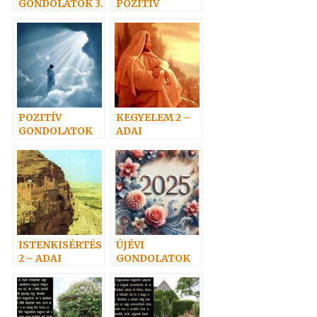
GONDOLATOK 3.
POZITÍV
GONDOLATOK
POZITÍV
KEGYELEM 2 –
GONDOLATOK
ADAI
6.
gondolatok
ISTENKISÉRTÉS
ÚJÉVI
2 – ADAI
GONDOLATOK
gondolatok