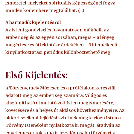
ismeretei, melyeket spirituális képességénél fogva
minden kor embere megtalálhat. (…)
A harmadik kijelentésről
Az isteni gondviselés folyamatosan működik az
emberiség és az egyén sorsában, mégis – a lényeg
megértése és áttekintése érdekében – 3 kiemelkedő
kinyilatkoztatási periódus különböztethető meg:
Első Kijelentés:
a Törvény, mely Mózesen és a prófétákon keresztül
adatott meg az emberiség számára. Világos és
kiszámítható útmutató volt Isten megismerésére,
követésére és a helyes út áldásos következményeire. Az
akkori szellemi fejlődési szintnek megfelelően Isten a
Törvény Isteneként nyilatkozta ki magát, átadván az
egyetemes erkölcs ma is legvilágosabb törvényét a