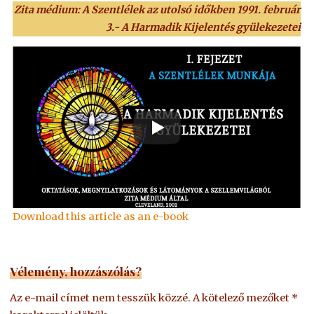
Zita médium: A Szentlélek az utolsó időkben 1991. február
3.- A Harmadik Kijelentés gyülekezetei
Download this article as an e-book
Vélemény, hozzászólás?
Az e-mail címet nem tesszük közzé.
A kötelező mezőket
*