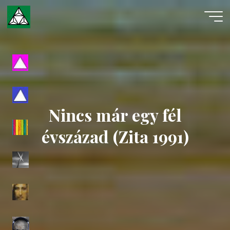
Skip
to
content
Evangéliumi
Spiritizmus
Nincs már egy fél
évszázad (Zita 1991)