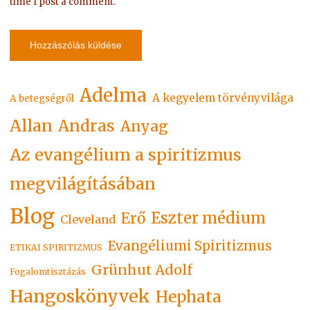
time I post a comment.
Adelma
A kegyelem törvényvilága
A betegségről
Allan
Andras
Anyag
Az evangélium a spiritizmus
megvilágításában
Blog
Eszter médium
Erő
Cleveland
Evangéliumi Spiritizmus
ETIKAI SPIRITIZMUS
Grünhut Adolf
Fogalomtisztázás
Hangoskönyvek
Hephata