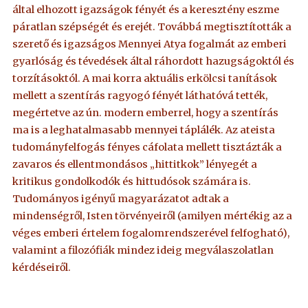
által elhozott igazságok fényét és a keresztény eszme
páratlan szépségét és erejét. Továbbá megtisztították a
szerető és igazságos Mennyei Atya fogalmát az emberi
gyarlóság és tévedések által ráhordott hazugságoktól és
torzításoktól. A mai korra aktuális erkölcsi tanítások
mellett a szentírás ragyogó fényét láthatóvá tették,
megértetve az ún. modern emberrel, hogy a szentírás
ma is a leghatalmasabb mennyei táplálék. Az ateista
tudományfelfogás fényes cáfolata mellett tisztázták a
zavaros és ellentmondásos „hittitkok” lényegét a
kritikus gondolkodók és hittudósok számára is.
Tudományos igényű magyarázatot adtak a
mindenségről, Isten törvényeiről (amilyen mértékig az a
véges emberi értelem fogalomrendszerével felfogható),
valamint a filozófiák mindez ideig megválaszolatlan
kérdéseiről.