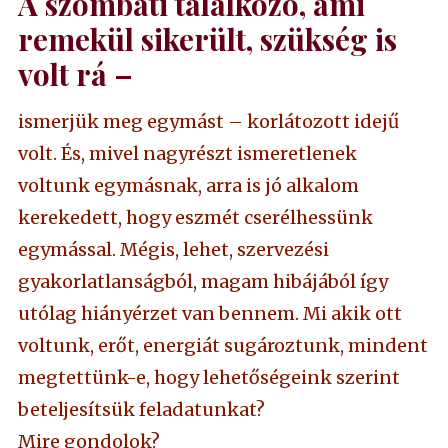
A szombati találkozó, ami
remekül sikerült, szükség is
volt rá –
ismerjük meg egymást – korlátozott idejű
volt. És, mivel nagyrészt ismeretlenek
voltunk egymásnak, arra is jó alkalom
kerekedett, hogy eszmét cserélhessünk
egymással. Mégis, lehet, szervezési
gyakorlatlanságból, magam hibájából így
utólag hiányérzet van bennem. Mi akik ott
voltunk, erőt, energiát sugároztunk, mindent
megtettünk-e, hogy lehetőségeink szerint
beteljesítsük feladatunkat?
Mire gondolok?