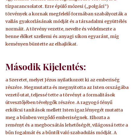
tízparancsolatot. Erre épülő mózesi („polgári”)
törvények a kornak megfelelő formában szabályozták a
vallás gyakorlásának módját és a társadalmi együttélés
normáit. A törvény vezette, nevelte és védelmezte a
benne élőket szellemi és anyagi síkon egyaránt, míg
keményen büntette az elhajlókat.
Második Kijelentés:
a Szeretet, melyet Jézus nyilatkozott ki az emberiség
részére. Megmutatta és megnyitotta az Isten országába
vezető utat, teljessé tette a törvényt a formalitások
útvesztőjében tévelygők részére. A ragyogó fényű
erkölcsi tanítások mellett Isten igaz lényegét mutatta
meg a bűnben vergődő emberiségnek. Elhozta a
reményt és a megbocsátás lehetőségét, világossá tette a
bűn fogalmát és a bűntől való szabadulás módját. A