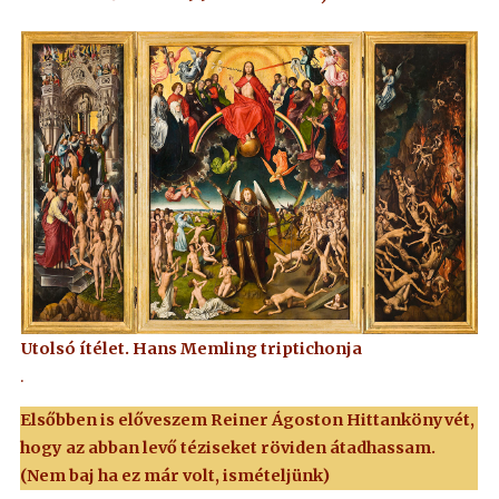
Utolsó ítélet. Hans Memling triptichonja
.
Elsőbben is előveszem Reiner Ágoston Hittankönyvét,
hogy az abban levő téziseket röviden átadhassam.
(Nem baj ha ez már volt, ismételjünk)