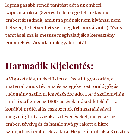
legmagasabb rendű tanítást adta az emberi
kapcsolatokra. (Szeresd ellenségedet, ne kívánd
embertársadnak, amit magadnak nem kívánsz, nem
hétszer, de hetvenhétszer meg kell bocsátani…). Jézus
tanításai ma is messze meghaladják a keresztény
emberek és társadalmak gyakorlatát
Harmadik Kijelentés:
a Vigasztalás, melyet Isten a téves hitgyakorlás, a
materializmus tévtana és az egeket ostromló gőgős
tudomány szellemi legyőzésére adott. A jó szellemvilág
tanító szellemei az 1800-as évek második felétől – a
korábbi prófétálás eszközének felhasználásával –
megvilágították azokat a tévedéseket, melyeket az
emberi tévelygés és hatalomvágy rakott a hitre
szomjúhozó emberek vállára. Helyre állították a Krisztus