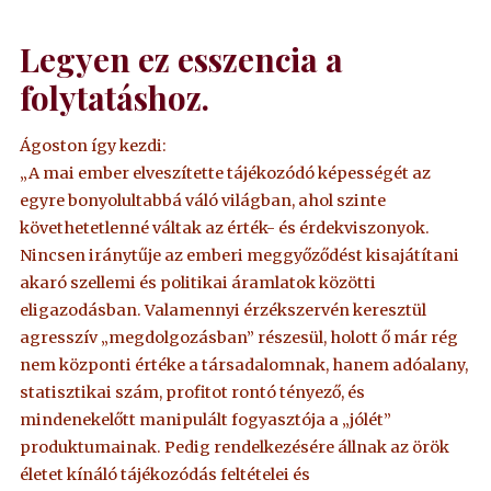
Legyen ez esszencia a
folytatáshoz.
Ágoston így kezdi:
„A mai ember elveszítette tájékozódó képességét az
egyre bonyolultabbá váló világban, ahol szinte
követhetetlenné váltak az érték- és érdekviszonyok.
Nincsen iránytűje az emberi meggyőződést kisajátítani
akaró szellemi és politikai áramlatok közötti
eligazodásban. Valamennyi érzékszervén keresztül
agresszív „megdolgozásban” részesül, holott ő már rég
nem központi értéke a társadalomnak, hanem adóalany,
statisztikai szám, profitot rontó tényező, és
mindenekelőtt manipulált fogyasztója a „jólét”
produktumainak. Pedig rendelkezésére állnak az örök
életet kínáló tájékozódás feltételei és