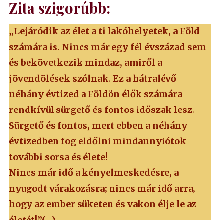
Zita szigorúbb:
„Lejáródik az élet a ti lakóhelyetek, a Föld
számára is. Nincs már egy fél évszázad sem
és bekövetkezik mindaz, amiről a
jövendölések szólnak. Ez a hátralévő
néhány évtized a Földön élők számára
rendkívül sürgető és fontos időszak lesz.
Sürgető és fontos, mert ebben a néhány
évtizedben fog eldőlni mindannyiótok
további sorsa és élete!
Nincs már idő a kényelmeskedésre, a
nyugodt várakozásra; nincs már idő arra,
hogy az ember süketen és vakon élje le az
életét!”(…)