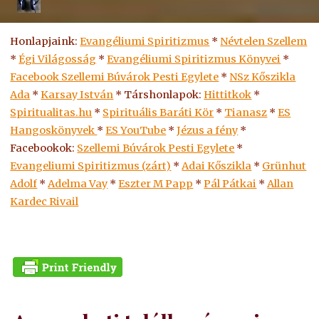
Honlapjaink:
Evangéliumi Spiritizmus
*
Névtelen Szellem
*
Égi Világosság
*
Evangéliumi Spiritizmus Könyvei
*
Facebook Szellemi Búvárok Pesti Egylete
*
NSz Kőszikla
Ada
*
Karsay István
* Társhonlapok:
Hittitkok
*
Spiritualitas.hu
*
Spirituális Baráti Kör
*
Tianasz
*
ES
Hangoskönyvek
*
ES
YouTube
*
Jézus a fény
*
Facebookok:
Szellemi Búvárok Pesti Egylete
*
Evangeliumi Spiritizmus (zárt)
*
Adai Kőszikla
*
Grünhut
Adolf
*
Adelma Vay
*
Eszter M Papp
*
Pál Pátkai
*
Allan
Kardec Rivail