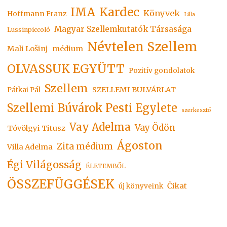
Kardec
IMA
Könyvek
Hoffmann Franz
Lilla
Magyar Szellemkutatók Társasága
Lussinpiccoló
Névtelen Szellem
Mali Lošinj
médium
OLVASSUK EGYÜTT
Pozitív gondolatok
Szellem
SZELLEMI BULVÁRLAT
Pátkai Pál
Szellemi Búvárok Pesti Egylete
szerkesztő
Vay Adelma
Vay Ödön
Tóvölgyi Titusz
Ágoston
Zita médium
Villa Adelma
Égi Világosság
ÉLETEMBŐL
ÖSSZEFÜGGÉSEK
Čikat
új könyveink