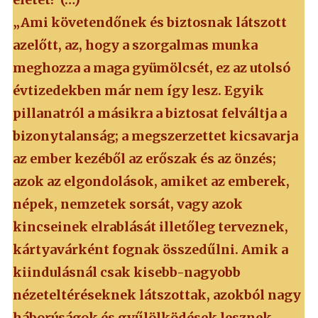
„Ami követendőnek és biztosnak látszott
azelőtt, az, hogy a szorgalmas munka
meghozza a maga gyümölcsét, ez az utolsó
évtizedekben már nem így lesz. Egyik
pillanatról a másikra a biztosat felváltja a
bizonytalanság; a megszerzettet kicsavarja
az ember kezéből az erőszak és az önzés;
azok az elgondolások, amiket az emberek,
népek, nemzetek sorsát, vagy azok
kincseinek elrablását illetőleg terveznek,
kártyavárként fognak összedűlni. Amik a
kiindulásnál csak kisebb-nagyobb
nézeteltéréseknek látszottak, azokból nagy
háborúságok és gyűlölködések lesznek.