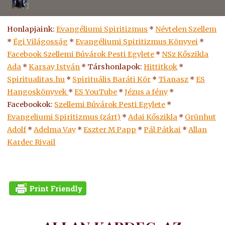
Honlapjaink:
Evangéliumi Spiritizmus
*
Névtelen Szellem
*
Égi Világosság
*
Evangéliumi Spiritizmus Könyvei
*
Facebook Szellemi Búvárok Pesti Egylete
*
NSz Kőszikla
Ada
*
Karsay István
* Társhonlapok:
Hittitkok
*
Spiritualitas.hu
*
Spirituális Baráti Kör
*
Tianasz
*
ES
Hangoskönyvek
*
ES
YouTube
*
Jézus a fény
*
Facebookok:
Szellemi Búvárok Pesti Egylete
*
Evangeliumi Spiritizmus (zárt)
*
Adai Kőszikla
*
Grünhut
Adolf
*
Adelma Vay
*
Eszter M Papp
*
Pál Pátkai
*
Allan
Kardec Rivail