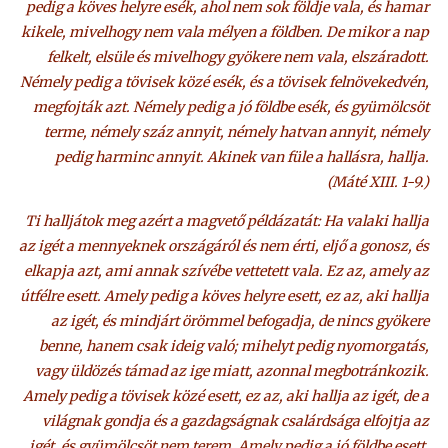
pedig a köves helyre esék, ahol nem sok földje vala, és hamar
kikele, mivelhogy nem vala mélyen a földben. De mikor a nap
felkelt, elsüle és mivelhogy gyökere nem vala, elszáradott.
Némely pedig a tövisek közé esék, és a tövisek felnövekedvén,
megfojták azt. Némely pedig a jó földbe esék, és gyümölcsöt
terme, némely száz annyit, némely hatvan annyit, némely
pedig harminc annyit. Akinek van füle a hallásra, hallja.
(Máté XIII. 1-9.)
Ti halljátok meg azért a magvető példázatát: Ha valaki hallja
az igét a mennyeknek országáról és nem érti, eljő a gonosz, és
elkapja azt, ami annak szívébe vettetett vala. Ez az, amely az
útfélre esett. Amely pedig a köves helyre esett, ez az, aki hallja
az igét, és mindjárt örömmel befogadja, de nincs gyökere
benne, hanem csak ideig való; mihelyt pedig nyomorgatás,
vagy üldözés támad az ige miatt, azonnal megbotránkozik.
Amely pedig a tövisek közé esett, ez az, aki hallja az igét, de a
világnak gondja és a gazdagságnak csalárdsága elfojtja az
igét, és gyümölcsöt nem terem. Amely pedig a jó földbe esett,