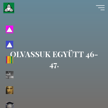
Skip
to
content
Evangéliumi
Spiritizmus
OLVASSUK EGYÜTT 46-
47.