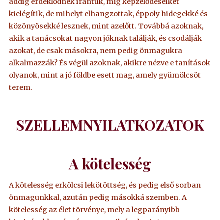
addig érdeklődnek irántuk, míg képzelődéseiket
kielégítik, de mihelyt elhangzottak, éppoly hidegekké és
közönyösekké lesznek, mint azelőtt. Továbbá azoknak,
akik a tanácsokat nagyon jóknak találják, és csodálják
azokat, de csak másokra, nem pedig önmagukra
alkalmazzák? És végül azoknak, akikre nézve e tanítások
olyanok, mint a jó földbe esett mag, amely gyümölcsöt
terem.
SZELLEMNYILATKOZATOK
A kötelesség
A kötelesség erkölcsi lekötöttség, és pedig első sorban
önmagunkkal, azután pedig másokká szemben. A
kötelesség az élet törvénye, mely a legparányibb