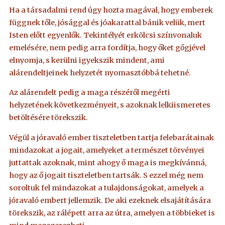
Ha a társadalmi rend úgy hozta magával, hogy emberek
függnek tőle, jósággal és jóakarattal bánik velük, mert
Isten előtt egyenlők. Tekintélyét erkölcsi színvonaluk
emelésére, nem pedig arra fordítja, hogy őket gőgjével
elnyomja, s kerülni igyekszik mindent, ami
alárendeltjeinek helyzetét nyomasztóbbá tehetné.
Az alárendelt pedig a maga részéről megérti
helyzetének következményeit, s azoknak lelkiismeretes
betöltésére törekszik.
Végül a jóravaló ember tiszteletben tartja felebarátainak
mindazokat a jogait, amelyeket a természet törvényei
juttattak azoknak, mint ahogy ő maga is megkívánná,
hogy az ő jogait tiszteletben tartsák. S ezzel még nem
soroltuk fel mindazokat a tulajdonságokat, amelyek a
jóravaló embert jellemzik. De aki ezeknek elsajátítására
törekszik, az rálépett arra az útra, amelyen a többieket is