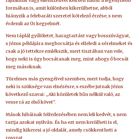
fájdalmat vagy ellenszenvet keltsen habár a legenyhébb
formában is, amit különben kikerülhetne, abból
hiányzik a felebaráti szeretet kötelező érzése, s nem
érdemli az Úr kegyelmét.
Nem táplál gyűlöletet, haragtartást vagy bosszúvágyat,
s Jézus példájára megbocsátja és elfeledi a sérelmeket és
csak a jó tettekre emlékszik, mert tisztában van vele,
hogy neki is úgy bocsátanak meg, mint ahogy ő bocsát
meg másoknak.
Türelmes más gyengéivel szemben, mert tudja, hogy
neki is szüksége van elnézésre, s eszébe jutnak Jézus
következő szavai: „Aki közületek bűn nélkül való, az
vesse rá az első követ”.
Mások hibáinak felfedezésében nem leli kedvét, s nem
tartja azokat nyilván. És ha ezt nem kerülheti is el,
mindig kikeresi a jó oldalát, amely csökkentheti a
rosszat.