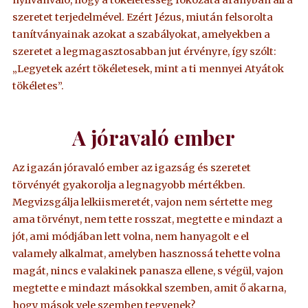
szeretet terjedelmével. Ezért Jézus, miután felsorolta
tanítványainak azokat a szabályokat, amelyekben a
szeretet a legmagasztosabban jut érvényre, így szólt:
„Legyetek azért tökéletesek, mint a ti mennyei Atyátok
tökéletes”.
A jóravaló ember
Az igazán jóravaló ember az igazság és szeretet
törvényét gyakorolja a legnagyobb mértékben.
Megvizsgálja lelkiismeretét, vajon nem sértette meg
ama törvényt, nem tette rosszat, megtette e mindazt a
jót, ami módjában lett volna, nem hanyagolt e el
valamely alkalmat, amelyben hasznossá tehette volna
magát, nincs e valakinek panasza ellene, s végül, vajon
megtette e mindazt másokkal szemben, amit ő akarna,
hogy mások vele szemben tegyenek?