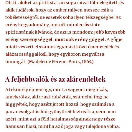
Oh, ti, akiket a spiritista tan sugaraival fölmelegített, és
akik tudjátok, hogy az ember milyen messze esik a
tökéletességtől, ne essetek soha ilyen félszegségbe! Az
erény kegyadomány, aminőt minden őszinte
spiritistának kívánok, de azt is mondom:
Jobb kevesebb
erény szerénységgel, mint sok erény gőggel.
A gőgje
miatt veszett el számos egymást követő nemzedék és
alázatossággal kell, hogy egykoron megváltsa
önmagát. (Madeleine Ferenc. Paris, 1863.)
A feljebbvalók és az alárendeltek
A tekintély éppen úgy, mint a vagyon: megbízás,
amelyről az, akire azt ruházták, számolni fog; ne
higgyétek, hogy azért jutott hozzá, hogy számára a
parancsolgatás hiú gyönyöreit biztosítsa, sem nem
azért, mint azt a föld hatalmasságainak nagy része
hamisan hiszi, mintha az ő joga vagy tulajdona volna.