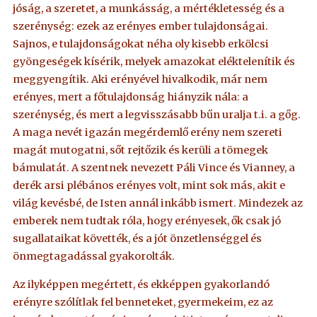
jóság, a szeretet, a munkásság, a mértékletesség és a
szerénység: ezek az erényes ember tulajdonságai.
Sajnos, e tulajdonságokat néha oly kisebb erkölcsi
gyöngeségek kísérik, melyek amazokat eléktelenítik és
meggyengítik. Aki erényével hivalkodik, már nem
erényes, mert a főtulajdonság hiányzik nála: a
szerénység, és mert a legvisszásabb bűn uralja t.i. a gőg.
A maga nevét igazán megérdemlő erény nem szereti
magát mutogatni, sőt rejtőzik és kerüli a tömegek
bámulatát. A szentnek nevezett Páli Vince és Vianney, a
derék arsi plébános erényes volt, mint sok más, akit e
világ kevésbé, de Isten annál inkább ismert. Mindezek az
emberek nem tudtak róla, hogy erényesek, ők csak jó
sugallataikat követték, és a jót önzetlenséggel és
önmegtagadással gyakorolták.
Az ilyképpen megértett, és ekképpen gyakorlandó
erényre szólítlak fel benneteket, gyermekeim, ez az