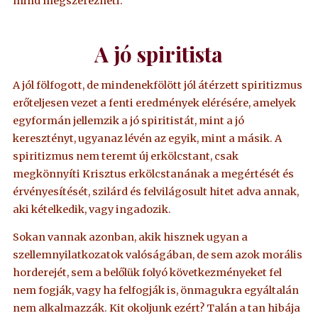
mind megszerezheti.
A jó spiritista
A jól fölfogott, de mindenekfölött jól átérzett spiritizmus
erőteljesen vezet a fenti eredmények elérésére, amelyek
egyformán jellemzik a jó spiritistát, mint a jó
keresztényt, ugyanaz lévén az egyik, mint a másik. A
spiritizmus nem teremt új erkölcstant, csak
megkönnyíti Krisztus erkölcstanának a megértését és
érvényesítését, szilárd és felvilágosult hitet adva annak,
aki kételkedik, vagy ingadozik.
Sokan vannak azonban, akik hisznek ugyan a
szellemnyilatkozatok valóságában, de sem azok morális
horderejét, sem a belőlük folyó következményeket fel
nem fogják, vagy ha felfogják is, önmagukra egyáltalán
nem alkalmazzák. Kit okoljunk ezért? Talán a tan hibája