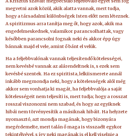
A Krisztus szavait megbecsülő feljebbvaló egyet sem fog
megvetni azok közül, akik alatta vannak, mert tudja,
hogy a társadalmi különbségek Isten előtt nem léteznek.
A spiritizmus arra tanítja meg őt, hogy azok, akik ma
engedelmeskednek, valamikor parancsolhattak, vagy
későbben parancsolni fognak neki és akkor épp úgy
bánnak majd el vele, amint ő bánt el velük.
Ha a feljebbvalónak vannak teljesítendő kötelességei,
nem kevésbé vannak az alárendeltnek is, s ezek sem
kevésbé szentek. Ha ez spiritista, lelkiismerete annál
inkább megmondja neki, hogy a kötelességek alól még
akkor sem vonhatja ki magát, ha feljebbvalója a saját
kötelességeit nem teljesíti is, mert tudja; hogy a rosszat
rosszal viszonozni nem szabad, és hogy az egyiknek
hibái nem törvényesítik a másiknak hibáit. Ha helyzete
nyomasztó, azt mondja magának, hogy bizonyára
megérdemelte, mert talán ő maga is visszaélt egykor
tekintélyével, s így neki magának is el kell viselnie a