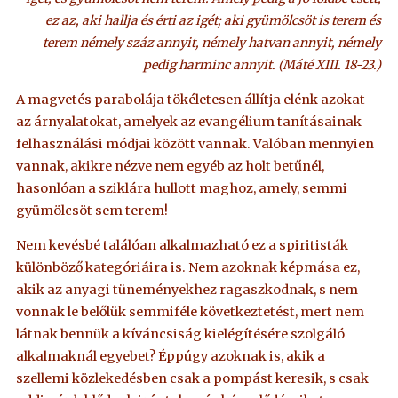
ez az, aki hallja és érti az igét; aki gyümölcsöt is terem és
terem némely száz annyit, némely hatvan annyit, némely
pedig harminc annyit. (Máté XIII. 18-23.)
A magvetés parabolája tökéletesen állítja elénk azokat
az árnyalatokat, amelyek az evangélium tanításainak
felhasználási módjai között vannak. Valóban mennyien
vannak, akikre nézve nem egyéb az holt betűnél,
hasonlóan a sziklára hullott maghoz, amely, semmi
gyümölcsöt sem terem!
Nem kevésbé találóan alkalmazható ez a spiritisták
különböző kategóriáira is. Nem azoknak képmása ez,
akik az anyagi tüneményekhez ragaszkodnak, s nem
vonnak le belőlük semmiféle következtetést, mert nem
látnak bennük a kíváncsiság kielégítésére szolgáló
alkalmaknál egyebet? Éppúgy azoknak is, akik a
szellemi közlekedésben csak a pompást keresik, s csak