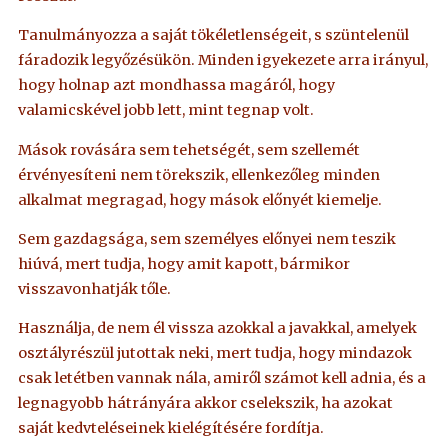
Tanulmányozza a saját tökéletlenségeit, s szüntelenül
fáradozik legyőzésükön. Minden igyekezete arra irányul,
hogy holnap azt mondhassa magáról, hogy
valamicskével jobb lett, mint tegnap volt.
Mások rovására sem tehetségét, sem szellemét
érvényesíteni nem törekszik, ellenkezőleg minden
alkalmat megragad, hogy mások előnyét kiemelje.
Sem gazdagsága, sem személyes előnyei nem teszik
hiúvá, mert tudja, hogy amit kapott, bármikor
visszavonhatják tőle.
Használja, de nem él vissza azokkal a javakkal, amelyek
osztályrészül jutottak neki, mert tudja, hogy mindazok
csak letétben vannak nála, amiről számot kell adnia, és a
legnagyobb hátrányára akkor cselekszik, ha azokat
saját kedvteléseinek kielégítésére fordítja.