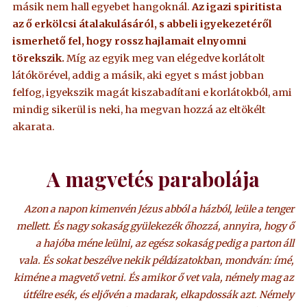
másik nem hall egyebet hangoknál.
Az igazi spiritista
az ő erkölcsi átalakulásáról, s abbeli igyekezetéről
ismerhető fel, hogy rossz hajlamait elnyomni
törekszik.
Míg az egyik meg van elégedve korlátolt
látókörével, addig a másik, aki egyet s mást jobban
felfog, igyekszik magát kiszabadítani e korlátokból, ami
mindig sikerül is neki, ha megvan hozzá az eltökélt
akarata.
A magvetés parabolája
Azon a napon kimenvén Jézus abból a házból, leüle a tenger
mellett. És nagy sokaság gyülekezék őhozzá, annyira, hogy ő
a hajóba méne leülni, az egész sokaság pedig a parton áll
vala. És sokat beszélve nekik példázatokban, mondván: ímé,
kiméne a magvető vetni. És amikor ő vet vala, némely mag az
útfélre esék, és eljővén a madarak, elkapdossák azt. Némely