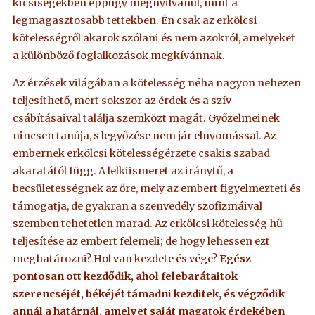
kicsiségekben éppúgy megnyilvánul, mint a
legmagasztosabb tettekben. Én csak az erkölcsi
kötelességről akarok szólani és nem azokról, amelyeket
a különböző foglalkozások megkívánnak.
Az érzések világában a kötelesség néha nagyon nehezen
teljesíthető, mert sokszor az érdek és a szív
csábításaival találja szemközt magát. Győzelmeinek
nincsen tanúja, s legyőzése nem jár elnyomással. Az
embernek erkölcsi kötelességérzete csakis szabad
akaratától függ. A lelkiismeret az iránytű, a
becsületességnek az őre, mely az embert figyelmezteti és
támogatja, de gyakran a szenvedély szofizmáival
szemben tehetetlen marad. Az erkölcsi kötelesség hű
teljesítése az embert felemeli; de hogy lehessen ezt
meghatározni? Hol van kezdete és vége?
Egész
pontosan ott kezdődik, ahol felebarátaitok
szerencséjét, békéjét támadni kezditek, és végződik
annál a határnál, amelyet saját magatok érdekében