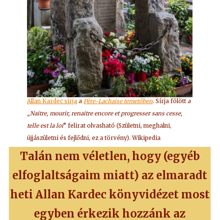
Allan Kardec sírja
a
Père-Lachaise temetőben
. Sírja fölött
a
„Naitre, mourir, renaitre encore et progresser sans cesse,
telle est la loi
” felirat olvasható (Születni, meghalni,
újjászületni és fejlődni, ez a törvény). Wikipedia
Talán nem véletlen, hogy (egyéb
elfoglaltságaim miatt) az elmaradt
heti Allan Kardec könyvidézet most
egyben érkezik hozzánk az