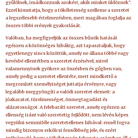
gyűlölnek, imádkozzunk azokért, akik minket üldöznek”.
Ezzel kimutatja, hogy a tökéletesség szelleme a szeretet
a legszélesebb értelmezésben, mert magában foglalja az
összes többi erények gyakorlását.
Valóban, ha megfigyeljük az összes bűnök hatását
egészen a közönséges hibákig, azt tapasztaljuk, hogy
egyetlenegy sincs közöttük, amely ne állana többé vagy
kevésbé ellentétben a szeretet érzésével, mivel
valamennyinek gyökere az önzésben és gőgben van,
amely pedig a szeretet ellentéte, mert mindkettő a
megromlott személyiséget juttatja érvényre, vagy
legalább meggyöngíti a valódi szeretet elemeit: a
jóakaratot, türelmességet, önmegtagadást és
alázatosságot. A felebaráti szeretet, amely egészen az
ellenség iránt való szeretetig fejlődött, nem lévén képes
vegyülni semmiféle szeretetellenes hibával: ennél fogva
mindig bizonyos erkölcsi fensőbbség jele, és ezért
nyilvánvaló, hogy a tökéletesség fokozata arányban áll a