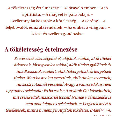
A tökéletesség értelmezése. – A jóravaló ember. – A jó
spiritista. – A magvetés parabolája. –
Szellemnyilatkozatok: A kötelesség. – Az erény. – A
feljebbvalók és az alárendeltek, – Az ember a világban. –
A test és szellem gondozása.
A tökéletesség értelmezése
Szeressétek ellenségeiteket, áldjátok azokat, akik titeket
átkoznak, jót tegyetek azokkal, akik titeket gyűlölnek és
imádkozzatok azokért, akik háborgatnak és kergetnek
titeket. Mert ha azokat szeretitek, akik titeket szeretnek,
micsoda jutalmát veszitek? Avagy a vámszedők is nem
ugyanazt cselekszik? És ha csak a ti atyátok fiát köszöntitek,
mit cselekedtek másoknál többet? Nemde a vámszedők is
nem azonképpen cselekednek-e? Legyetek azért ti
tökéletesek, mint a ti mennyei Atyátok tökéletes. (Máté V., 44.