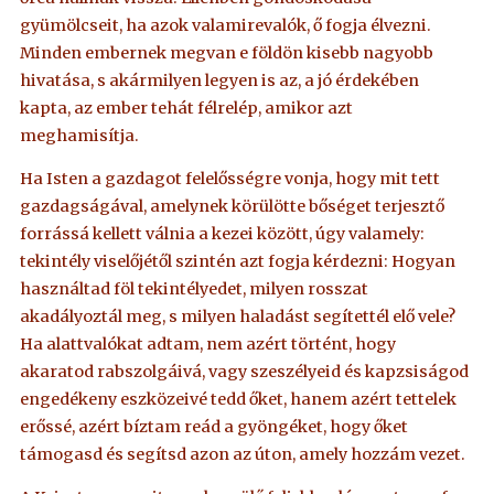
gyümölcseit, ha azok valamirevalók, ő fogja élvezni.
Minden embernek megvan e földön kisebb nagyobb
hivatása, s akármilyen legyen is az, a jó érdekében
kapta, az ember tehát félrelép, amikor azt
meghamisítja.
Ha Isten a gazdagot felelősségre vonja, hogy mit tett
gazdagságával, amelynek körülötte bőséget terjesztő
forrássá kellett válnia a kezei között, úgy valamely:
tekintély viselőjétől szintén azt fogja kérdezni: Hogyan
használtad föl tekintélyedet, milyen rosszat
akadályoztál meg, s milyen haladást segítettél elő vele?
Ha alattvalókat adtam, nem azért történt, hogy
akaratod rabszolgáivá, vagy szeszélyeid és kapzsiságod
engedékeny eszközeivé tedd őket, hanem azért tettelek
erőssé, azért bíztam reád a gyöngéket, hogy őket
támogasd és segítsd azon az úton, amely hozzám vezet.