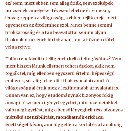
ez? Nem, mert ebben sem allegóriák, sem szóképek
nincsenek, amelyeket tévesen lehetne értelmezni;
lényege éppen a világosság, s ebben rejlik ereje, mert
egyenesen az értelemhez szól. Nincs benne semmi
titokzatosság és a tan beavatottai semmi olyan
titoknak nincsenek birtokában, ami a köznép elől el
volna rejtve.
Talán rendkívüli intelligencia kell a felfogásához? Nem,
mert hiszen látunk elismert tehetségeket, akik nem
fogják fel, míg ellenben egyszerű értelmi képességű
emberek, sőt alig felserdült ifjak csodálatraméltó
világossággal értik meg a legfinomabb árnyalatait is.
Onnan van ez, hogy e tudománynak bizonyos fokig
anyagi része nem igényel egyebet, mint szemeinkkel
való megfigyelést, míg a benső lényegbeli rész bizonyos
mértékű
szenzibilitást, mondhatnók erkö1csi
érettséget kíván,
ami független a kortól és a tanultság