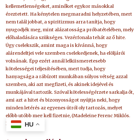
kellemetlenségeket, aminőket egykor másokkal
éreztetett. Ha kénytelen megmaradni helyzetében, mert
nem talál jobbat, a spiritizmus arra tanítja, hogy
nyugodjék meg, mint alázatossága próbatételében, mely
előhaladására szükséges. Vezérfonala tehát az ő hite.
Úgy cselekszik, amint maga is kívánná, hogy
alárendeltjei vele szemben cselekedjenek, ha elöljárói
volnának. Épp ezért annál lelkiismeretesebb
kötelességei teljesítésében, mert tudja, hogy
hanyagsága a rábízott munkában súlyos vétség azzal
szemben, aki azt megfizeti, és akinek idejével és
munkájával tartozik. Szóval kötelességérzete sarkalja őt,
ami azt a hitet és bizonyosságot nyújtja neki, hogy
minden letérés az egyenes útról oly tartozás, melyet
előbb utóbb meg kell fizetnie, (Madeleine Ferenc Miklós.
Paris, 1863.)
HU