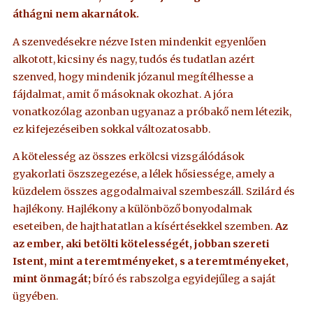
áthágni nem akarnátok.
A szenvedésekre nézve Isten mindenkit egyenlően
alkotott, kicsiny és nagy, tudós és tudatlan azért
szenved, hogy mindenik józanul megítélhesse a
fájdalmat, amit ő másoknak okozhat. A jóra
vonatkozólag azonban ugyanaz a próbakő nem létezik,
ez kifejezéseiben sokkal változatosabb.
A kötelesség az összes erkölcsi vizsgálódások
gyakorlati öszszegezése, a lélek hősiessége, amely a
küzdelem összes aggodalmaival szembeszáll. Szilárd és
hajlékony. Hajlékony a különböző bonyodalmak
eseteiben, de hajthatatlan a kísértésekkel szemben.
Az
az ember, aki betölti kötelességét, jobban szereti
Istent, mint a teremtményeket, s a teremtményeket,
mint önmagát;
bíró és rabszolga egyidejűleg a saját
ügyében.