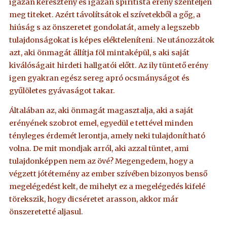
igazán keresztény és igazán spiritista erény szenteljen
meg titeket. Azért távolítsátok el szívetekből a gőg, a
hiúság s az önszeretet gondolatát, amely a legszebb
tulajdonságokat is képes elékteleníteni. Ne utánozzátok
azt, aki önmagát állítja föl mintaképül, s aki saját
kiválóságait hirdeti hallgatói előtt. Az ily tüntető erény
igen gyakran egész sereg apró ocsmányságot és
gyűlöletes gyávaságot takar.
Általában az, aki önmagát magasztalja, aki a saját
erényének szobrot emel, egyedül e tettével minden
tényleges érdemét lerontja, amely neki tulajdonítható
volna. De mit mondjak arról, aki azzal tüntet, ami
tulajdonképpen nem az övé? Megengedem, hogy a
végzett jótétemény az ember szívében bizonyos benső
megelégedést kelt, de mihelyt ez a megelégedés kifelé
törekszik, hogy dicséretet arasson, akkor már
önszeretetté aljasul.