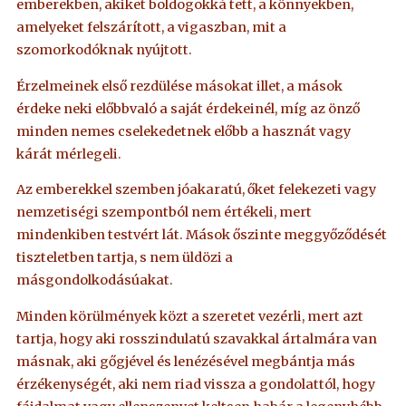
emberekben, akiket boldogokká tett, a könnyekben,
amelyeket felszárított, a vigaszban, mit a
szomorkodóknak nyújtott.
Érzelmeinek első rezdülése másokat illet, a mások
érdeke neki előbbvaló a saját érdekeinél, míg az önző
minden nemes cselekedetnek előbb a hasznát vagy
kárát mérlegeli.
Az emberekkel szemben jóakaratú, őket felekezeti vagy
nemzetiségi szempontból nem értékeli, mert
mindenkiben testvért lát. Mások őszinte meggyőződését
tiszteletben tartja, s nem üldözi a
másgondolkodásúakat.
Minden körülmények közt a szeretet vezérli, mert azt
tartja, hogy aki rosszindulatú szavakkal ártalmára van
másnak, aki gőgjével és lenézésével megbántja más
érzékenységét, aki nem riad vissza a gondolattól, hogy