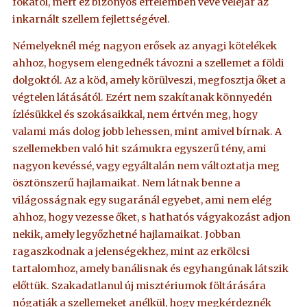
fokától, mert ez bizonyos értelemben véve velejár az
inkarnált szellem fejlettségével.
Némelyeknél még nagyon erősek az anyagi kötelékek
ahhoz, hogysem elengednék távozni a szellemet a földi
dolgoktól. Az a köd, amely körülveszi, megfosztja őket a
végtelen látásától. Ezért nem szakítanak könnyedén
ízlésükkel és szokásaikkal, nem értvén meg, hogy
valami más dolog jobb lehessen, mint amivel bírnak. A
szellemekben való hit számukra egyszerű tény, ami
nagyon kevéssé, vagy egyáltalán nem változtatja meg
ösztönszerű hajlamaikat. Nem látnak benne a
világosságnak egy sugaránál egyebet, ami nem elég
ahhoz, hogy vezesse őket, s hathatós vágyakozást adjon
nekik, amely legyőzhetné hajlamaikat. Jobban
ragaszkodnak a jelenségekhez, mint az erkölcsi
tartalomhoz, amely banálisnak és egyhangúnak látszik
előttük. Szakadatlanul új misztériumok föltárására
nógatják a szellemeket anélkül, hogy megkérdeznék