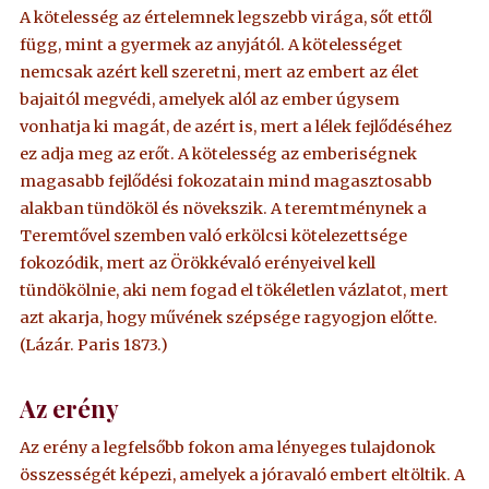
A kötelesség az értelemnek legszebb virága, sőt ettől
függ, mint a gyermek az anyjától. A kötelességet
nemcsak azért kell szeretni, mert az embert az élet
bajaitól megvédi, amelyek alól az ember úgysem
vonhatja ki magát, de azért is, mert a lélek fejlődéséhez
ez adja meg az erőt. A kötelesség az emberiségnek
magasabb fejlődési fokozatain mind magasztosabb
alakban tündököl és növekszik. A teremtménynek a
Teremtővel szemben való erkölcsi kötelezettsége
fokozódik, mert az Örökkévaló erényeivel kell
tündökölnie, aki nem fogad el tökéletlen vázlatot, mert
azt akarja, hogy művének szépsége ragyogjon előtte.
(Lázár. Paris 1873.)
Az erény
Az erény a legfelsőbb fokon ama lényeges tulajdonok
összességét képezi, amelyek a jóravaló embert eltöltik. A