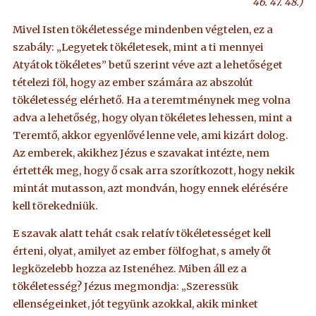
46. 47. 48.)
Mivel Isten tökéletessége mindenben végtelen, ez a
szabály: „Legyetek tökéletesek, mint a ti mennyei
Atyátok tökéletes” betű szerint véve azt a lehetőséget
tételezi föl, hogy az ember számára az abszolút
tökéletesség elérhető. Ha a teremtménynek meg volna
adva a lehetőség, hogy olyan tökéletes lehessen, mint a
Teremtő, akkor egyenlővé lenne vele, ami kizárt dolog.
Az emberek, akikhez Jézus e szavakat intézte, nem
értették meg, hogy ő csak arra szorítkozott, hogy nekik
mintát mutasson, azt mondván, hogy ennek elérésére
kell törekedniük.
E szavak alatt tehát csak relatív tökéletességet kell
érteni, olyat, amilyet az ember fölfoghat, s amely őt
legközelebb hozza az Istenéhez. Miben áll ez a
tökéletesség? Jézus megmondja: „Szeressük
ellenségeinket, jót tegyünk azokkal, akik minket