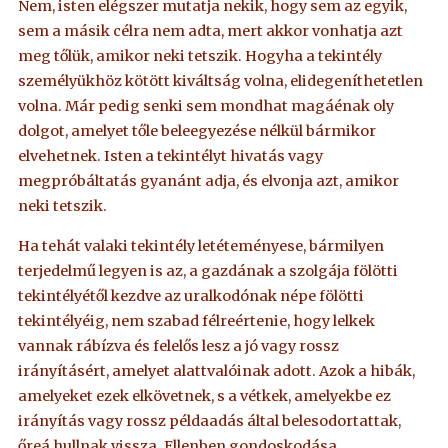
Nem, isten elégszer mutatja nekik, hogy sem az egyik,
sem a másik célra nem adta, mert akkor vonhatja azt
meg tőlük, amikor neki tetszik. Hogyha a tekintély
személyükhöz kötött kiváltság volna, elidegeníthetetlen
volna. Már pedig senki sem mondhat magáénak oly
dolgot, amelyet tőle beleegyezése nélkül bármikor
elvehetnek. Isten a tekintélyt hivatás vagy
megpróbáltatás gyanánt adja, és elvonja azt, amikor
neki tetszik.
Ha tehát valaki tekintély letéteményese, bármilyen
terjedelmű legyen is az, a gazdának a szolgája fölötti
tekintélyétől kezdve az uralkodónak népe fölötti
tekintélyéig, nem szabad félreértenie, hogy lelkek
vannak rábízva és felelős lesz a jó vagy rossz
irányításért, amelyet alattvalóinak adott. Azok a hibák,
amelyeket ezek elkövetnek, s a vétkek, amelyekbe ez
irányítás vagy rossz példaadás által belesodortattak,
őreá hullnak vissza. Ellenben gondoskodása