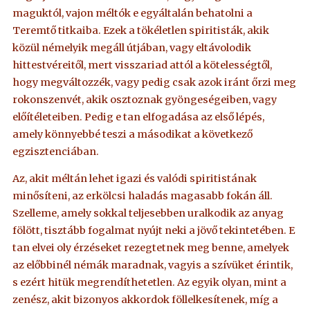
maguktól, vajon méltók e egyáltalán behatolni a
Teremtő titkaiba. Ezek a tökéletlen spiritisták, akik
közül némelyik megáll útjában, vagy eltávolodik
hittestvéreitől, mert visszariad attól a kötelességtől,
hogy megváltozzék, vagy pedig csak azok iránt őrzi meg
rokonszenvét, akik osztoznak gyöngeségeiben, vagy
előítéleteiben. Pedig e tan elfogadása az első lépés,
amely könnyebbé teszi a másodikat a következő
egzisztenciában.
Az, akit méltán lehet igazi és valódi spiritistának
minősíteni, az erkölcsi haladás magasabb fokán áll.
Szelleme, amely sokkal teljesebben uralkodik az anyag
fölött, tisztább fogalmat nyújt neki a jövő tekintetében. E
tan elvei oly érzéseket rezegtetnek meg benne, amelyek
az előbbinél némák maradnak, vagyis a szívüket érintik,
s ezért hitük megrendíthetetlen. Az egyik olyan, mint a
zenész, akit bizonyos akkordok föllelkesítenek, míg a