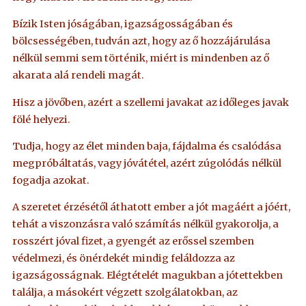
Bízik Isten jóságában, igazságosságában és
bölcsességében, tudván azt, hogy az ő hozzájárulása
nélkül semmi sem történik, miért is mindenben az ő
akarata alá rendeli magát.
Hisz a jövőben, azért a szellemi javakat az időleges javak
fölé helyezi.
Tudja, hogy az élet minden baja, fájdalma és csalódása
megpróbáltatás, vagy jóvátétel, azért zúgolódás nélkül
fogadja azokat.
A szeretet érzésétől áthatott ember a jót magáért a jóért,
tehát a viszonzásra való számítás nélkül gyakorolja, a
rosszért jóval fizet, a gyengét az erőssel szemben
védelmezi, és önérdekét mindig feláldozza az
igazságosságnak. Elégtételét magukban a jótettekben
találja, a másokért végzett szolgálatokban, az