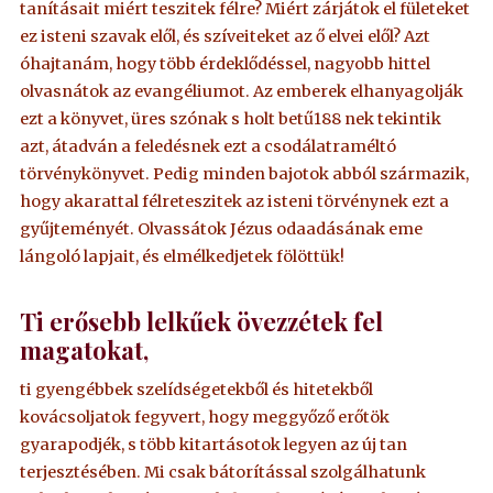
tanításait miért teszitek félre? Miért zárjátok el fületeket
ez isteni szavak elől, és szíveiteket az ő elvei elől? Azt
óhajtanám, hogy több érdeklődéssel, nagyobb hittel
olvasnátok az evangéliumot. Az emberek elhanyagolják
ezt a könyvet, üres szónak s holt betű188 nek tekintik
azt, átadván a feledésnek ezt a csodálatraméltó
törvénykönyvet. Pedig minden bajotok abból származik,
hogy akarattal félreteszitek az isteni törvénynek ezt a
gyűjteményét. Olvassátok Jézus odaadásának eme
lángoló lapjait, és elmélkedjetek fölöttük!
Ti erősebb lelkűek övezzétek fel
magatokat,
ti gyengébbek szelídségetekből és hitetekből
kovácsoljatok fegyvert, hogy meggyőző erőtök
gyarapodjék, s több kitartásotok legyen az új tan
terjesztésében. Mi csak bátorítással szolgálhatunk