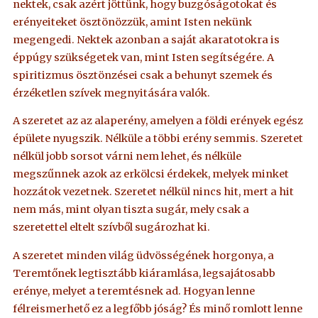
nektek, csak azért jöttünk, hogy buzgóságotokat és
erényeiteket ösztönözzük, amint Isten nekünk
megengedi. Nektek azonban a saját akaratotokra is
éppúgy szükségetek van, mint Isten segítségére. A
spiritizmus ösztönzései csak a behunyt szemek és
érzéketlen szívek megnyitására valók.
A szeretet az az alaperény, amelyen a földi erények egész
épülete nyugszik. Nélküle a többi erény semmis. Szeretet
nélkül jobb sorsot várni nem lehet, és nélküle
megszűnnek azok az erkölcsi érdekek, melyek minket
hozzátok vezetnek. Szeretet nélkül nincs hit, mert a hit
nem más, mint olyan tiszta sugár, mely csak a
szeretettel eltelt szívből sugározhat ki.
A szeretet minden világ üdvösségének horgonya, a
Teremtőnek legtisztább kiáramlása, legsajátosabb
erénye, melyet a teremtésnek ad. Hogyan lenne
félreismerhető ez a legfőbb jóság? És minő romlott lenne