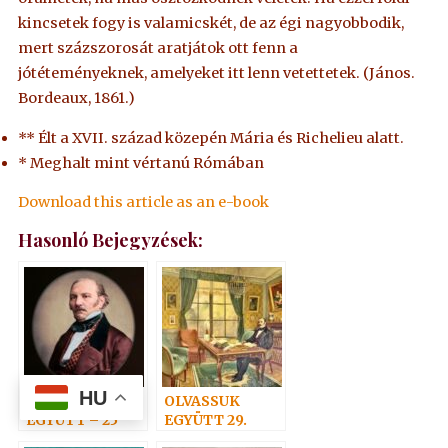
kincsetek fogy is valamicskét, de az égi nagyobbodik,
mert százszorosát aratjátok ott fenn a
jótéteményeknek, amelyeket itt lenn vetettetek. (János.
Bordeaux, 1861.)
** Élt a XVII. század közepén Mária és Richelieu alatt.
* Meghalt mint vértanú Rómában
Download this article as an e-book
Hasonló Bejegyzések:
HU
OLVASSUK
OLVASSUK
EGYÜTT – 25
EGYÜTT 29.