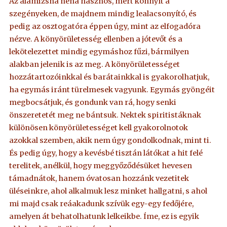
Az alamizsna néha hasznos, mert könnyít a
szegényeken, de majdnem mindig lealacsonyító, és
pedig az osztogatóra éppen úgy, mint az elfogadóra
nézve. A könyörületesség ellenben a jótevőt és a
lekötelezettet mindig egymáshoz fűzi, bármilyen
alakban jelenik is az meg. A könyörületességet
hozzátartozóinkkal és barátainkkal is gyakorolhatjuk,
ha egymás iránt türelmesek vagyunk. Egymás gyöngéit
megbocsátjuk, és gondunk van rá, hogy senki
önszeretetét meg ne bántsuk. Nektek spiritistáknak
különösen könyörületességet kell gyakorolnotok
azokkal szemben, akik nem úgy gondolkodnak, mint ti.
És pedig úgy, hogy a kevésbé tisztán látókat a hit felé
terelitek, anélkül, hogy meggyőződésüket hevesen
támadnátok, hanem óvatosan hozzánk vezetitek
üléseinkre, ahol alkalmuk lesz minket hallgatni, s ahol
mi majd csak reáakadunk szívük egy-egy fedőjére,
amelyen át behatolhatunk lelkeikbe. Íme, ez is egyik