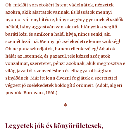
Oh, mielőtt sorsotokért Istent vádolnátok, nézzetek
azokra, akik alattatok vannak. És lássátok mennyi
nyomor vár enyhítésre, hány szegény gyermek él szülők
nélkül, hány aggastyán van, akinek hiányzik a segítő
baráti kéz, és amikor a halál hívja, nincs senki, aki
szemét lezárná. Mennyi jó cselekedetre lenne szükség!
Oh ne panaszkodjatok, hanem ellenkezőleg! Adjatok
hálát az Istennek, és pazarul, tele kézzel szórjatok
vonzalmat, szeretetet, pénzt azoknak, akik megfosztva e
világ javaitól, szenvedésben és elhagyatottságban
sínylődnek. Már itt lenn élvezni fogjátok a szeretettel
végzett jó cselekedetek boldogító örömeit. (Adolf, algeri
püspök. Bordeaux, 1861.)
*
Legyetek jók és könyörületesek,