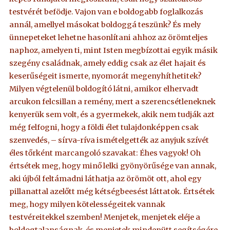
testvérét befödje. Vajon van e boldogabb foglalkozás
annál, amellyel másokat boldoggá teszünk? És mely
ünnepeteket lehetne hasonlítani ahhoz az örömteljes
naphoz, amelyen ti, mint Isten megbízottai egyik másik
szegény családnak, amely eddig csak az élet hajait és
keserűségeit ismerte, nyomorát megenyhíthetitek?
Milyen végtelenül boldogító látni, amikor elhervadt
arcukon felcsillan a remény, mert a szerencsétleneknek
kenyerük sem volt, és a gyermekek, akik nem tudják azt
még felfogni, hogy a földi élet tulajdonképpen csak
szenvedés, – sírva-ríva ismételgették az anyjuk szívét
éles tőrként marcangoló szavakat: Éhes vagyok! Oh
értsétek meg, hogy minő lelki gyönyörűsége van annak,
aki újból feltámadni láthatja az örömöt ott, ahol egy
pillanattal azelőtt még kétségbeesést láttatok. Értsétek
meg, hogy milyen kötelességeitek vannak
testvéreitekkel szemben! Menjetek, menjetek eléje a