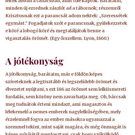
leltek abban a tanácsban, amit tőle kaptok. Barátaim,
minden új ezrednek zászlót ad a tábornok; részemről
Krisztusnak ezt a parancsát adom nektek: „Szeressétek
egymást.” Fogadjatok szót e parancsnak, gyülekezzetek
e köré a lobogó köré és megtaláljátok benne a
vigasztalás örömét. (Egy őrszellem. Lyon, 1860.)
A jótékonyság
A jótékonyság, barátaim, már e földön képes
szíveteknek a legtisztább és legszelídebb örömet és
élvezetet nyújtani, s ezt 186 az örömet sem lelkiismereti
furdalás, sem közöny nem zavarhatja meg. Oh, bárcsak
meg tudnátok érteni mindazt, ami magasztos és
lélekemelő a nemes emberek nagylelkűségében, mely
érzelemnél fogva az ember másokra ugyanazzal a
szemmel tekint, mint saját magára, és még önmagát is
képes ruhájától megfosztani, csak hogy szűkölködő