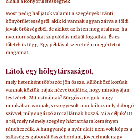
oldala a könyörületességnek.
Most pedig halljatok valamit a szegények iránti
könyörületességről, akik ki vannak ugyan zárva a földi
javak örökségéből, de akiket az Isten megjutalmaz, ha
nyomorúságukat zúgolódás nélkül fogadták. És ez
tőletek is függ. Egy példával szeretném megértetni
magamat.
Látok egy hölgytársaságot,
mely hetenként többször jön össze. Különböző korúak
vannak köztük, rájuk nézve tudjátok, hogy mindnyájan
testvérek. Mit csinálnak? Sürgős a dolguk, nagy
munkában vannak, s ez egyesült munkához mily dobogó
szívvel, mily sugárzó arccal látnak hozzá. Mi a céljuk? Itt
a tél, mely némely szegény háztartásra keményen
ránehezedik. A hangyanép a nyár alatt nem volt képes a
szükséges gabonát összehordani, jövedelmük nagy