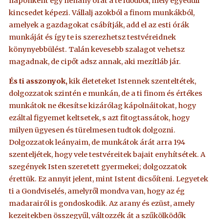
naponként egy néhány órát a te idődből, mely egyedüli
kincsedet képezi. Vállalj azokból a finom munkákból,
amelyek a gazdagokat csábítják, add el az esti órák
munkáját és így te is szerezhetsz testvéreidnek
könynyebbülést. Talán kevesebb szalagot vehetsz
magadnak, de cipőt adsz annak, aki mezítláb jár.
És ti asszonyok,
kik életeteket Istennek szenteltétek,
dolgozzatok szintén e munkán, de a ti finom és értékes
munkátok ne ékesítse kizárólag kápolnáitokat, hogy
ezáltal figyemet keltsetek, s azt fitogtassátok, hogy
milyen ügyesen és türelmesen tudtok dolgozni.
Dolgozzatok leányaim, de munkátok árát arra 194
szenteljétek, hogy vele testvéreitek bajait enyhítsétek. A
szegények Isten szeretett gyermekei; dolgozzatok
érettük. Ez annyit jelent, mint Istent dicsőíteni. Legyetek
ti a Gondviselés, amelyről mondva van, hogy az ég
madarairól is gondoskodik. Az arany és ezüst, amely
kezeitekben összegyűl, változzék át a szűkölködők