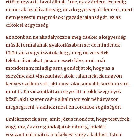
ettől nagyon is távol állnak. Íme, ez az érdem, és pedig
nemcsak az alázatosság, de a kegyesség érdeme is, mert
nem jegyezni meg mások igazságtalanságát: ez az
erkölcsi kegyesség.
Ez azonban ne akadályozzon meg titeket a kegyesség
másik formájának gyakorlásában se; de mindenek
fölött arra vigyázzatok, hogy meg ne vessétek
felebarátaitokat, jusson eszetekbe, amit már
mondottam: mindig arra gondoljatok, hogy az a
szegény, akit visszautasítatok, talán nektek nagyon
kedves szellem volt, aki most alacsonyabb sorsban van,
mint ti. Én viszontláttam egyet itt a földi szegények
közül, akit szerencsére alkalmam volt néhányszor
megsegíteni, s akihez most én fordulok segítségért.
Emlékezzetek arra, amit Jézus mondott, hogy testvérek
vagyunk, és erre gondoljatok mindig, mielőtt
visszautasítanátok a fekélyest vagy a koldust. Isten