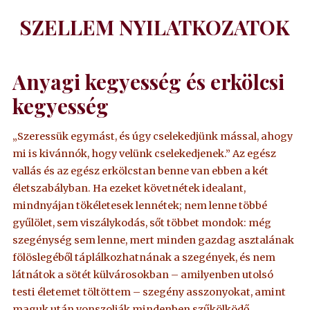
SZELLEM NYILATKOZATOK
Anyagi kegyesség és erkölcsi
kegyesség
„Szeressük egymást, és úgy cselekedjünk mással, ahogy
mi is kivánnók, hogy velünk cselekedjenek.” Az egész
vallás és az egész erkölcstan benne van ebben a két
életszabályban. Ha ezeket követnétek idealant,
mindnyájan tökéletesek lennétek; nem lenne többé
gyűlölet, sem viszálykodás, sőt többet mondok: még
szegénység sem lenne, mert minden gazdag asztalának
fölöslegéből táplálkozhatnának a szegények, és nem
látnátok a sötét külvárosokban – amilyenben utolsó
testi életemet töltöttem – szegény asszonyokat, amint
maguk után vonszolják mindenben szűkölködő