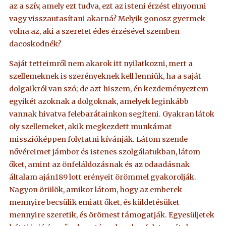
az a szív, amely ezt tudva, ezt az isteni érzést elnyomni
vagy visszautasítani akarná? Melyik gonosz gyermek
volna az, aki a szeretet édes érzésével szemben
dacoskodnék?
Saját tetteimről nem akarok itt nyilatkozni, mert a
szellemeknek is szerényeknek kell lenniük, ha a saját
dolgaikról van szó; de azt hiszem, én kezdeményeztem
egyikét azoknak a dolgoknak, amelyek leginkább
vannak hivatva felebarátainkon segíteni. Gyakran látok
oly szellemeket, akik megkezdett munkámat
misszióképpen folytatni kívánják. Látom szende
nővéreimet jámbor és istenes szolgálatukban, látom
őket, amint az önfeláldozásnak és az odaadásnak
általam aján189 lott erényeit örömmel gyakorolják.
Nagyon örülök, amikor látom, hogy az emberek
mennyire becsülik emiatt őket, és küldetésüket
mennyire szeretik, és örömest támogatják. Egyesüljetek