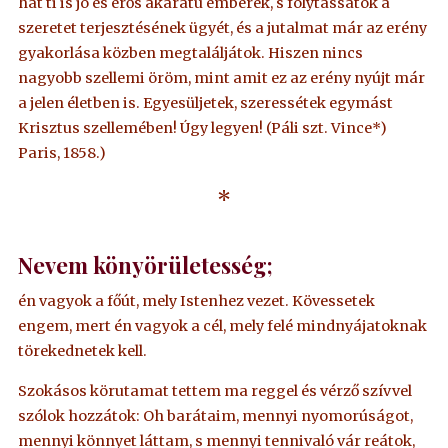
hát ti is jó és erős akaratú emberek, s folytassátok a
szeretet terjesztésének ügyét, és a jutalmat már az erény
gyakorlása közben megtaláljátok. Hiszen nincs
nagyobb szellemi öröm, mint amit ez az erény nyújt már
a jelen életben is. Egyesüljetek, szeressétek egymást
Krisztus szellemében! Úgy legyen! (Páli szt. Vince*)
Paris, 1858.)
*
Nevem könyörületesség;
én vagyok a főút, mely Istenhez vezet. Kövessetek
engem, mert én vagyok a cél, mely felé mindnyájatoknak
törekednetek kell.
Szokásos körutamat tettem ma reggel és vérző szívvel
szólok hozzátok: Oh barátaim, mennyi nyomorúságot,
mennyi könnyet láttam, s mennyi tennivaló vár reátok,