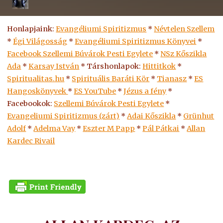
Honlapjaink:
Evangéliumi Spiritizmus
*
Névtelen Szellem
*
Égi Világosság
*
Evangéliumi Spiritizmus Könyvei
*
Facebook Szellemi Búvárok Pesti Egylete
*
NSz Kőszikla
Ada
*
Karsay István
* Társhonlapok:
Hittitkok
*
Spiritualitas.hu
*
Spirituális Baráti Kör
*
Tianasz
*
ES
Hangoskönyvek
*
ES
YouTube
*
Jézus a fény
*
Facebookok:
Szellemi Búvárok Pesti Egylete
*
Evangeliumi Spiritizmus (zárt)
*
Adai Kőszikla
*
Grünhut
Adolf
*
Adelma Vay
*
Eszter M Papp
*
Pál Pátkai
*
Allan
Kardec Rivail