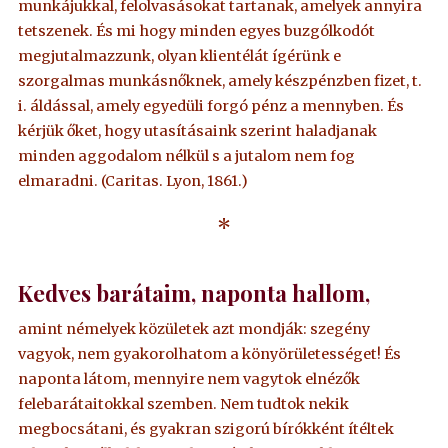
munkájukkal, felolvasásokat tartanak, amelyek annyira
tetszenek. És mi hogy minden egyes buzgólkodót
megjutalmazzunk, olyan klientélát ígérünk e
szorgalmas munkásnőknek, amely készpénzben fizet, t.
i. áldással, amely egyedüli forgó pénz a mennyben. És
kérjük őket, hogy utasításaink szerint haladjanak
minden aggodalom nélkül s a jutalom nem fog
elmaradni. (Caritas. Lyon, 1861.)
*
Kedves barátaim, naponta hallom,
amint némelyek közületek azt mondják: szegény
vagyok, nem gyakorolhatom a könyörületességet! És
naponta látom, mennyire nem vagytok elnézők
felebarátaitokkal szemben. Nem tudtok nekik
megbocsátani, és gyakran szigorú bírókként ítéltek