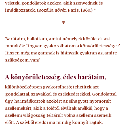
veletek, gondoljatok azokra, akik szenvednek és
imádkozzatok. (Rozália nővér. Paris, 1860.) *
*
Barátaim, hallottam, amint némelyek közületek azt
mondták: Hogyan gyakorolhatom a könyörületességet?
Hiszen még magamnak is hiányzik gyakran az, amire
szükségem, van?
A könyörületesség, édes barátaim,
különbözőképpen gyakorolható; tehetitek azt
gondolattal, szavakkal és cselekedetekkel. Gondolattal
úgy, ha imádkoztok azokért az elhagyott nyomorult
szellemekért, akik a földtől elváltak anélkül, hogy a
szellemi világosság feltárult volna szellemi szemeik
előtt. A szívből eredő ima mindig könnyít rajtuk.