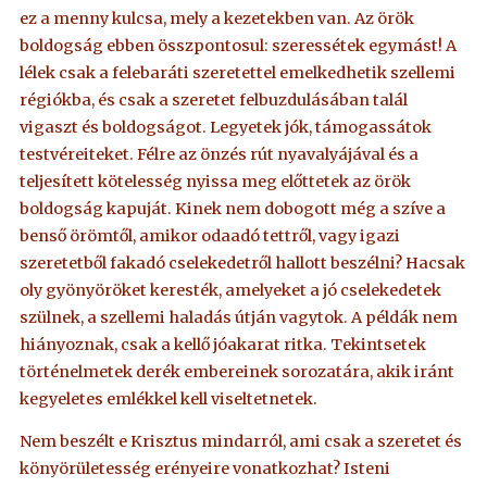
ez a menny kulcsa, mely a kezetekben van. Az örök
boldogság ebben összpontosul: szeressétek egymást! A
lélek csak a felebaráti szeretettel emelkedhetik szellemi
régiókba, és csak a szeretet felbuzdulásában talál
vigaszt és boldogságot. Legyetek jók, támogassátok
testvéreiteket. Félre az önzés rút nyavalyájával és a
teljesített kötelesség nyissa meg előttetek az örök
boldogság kapuját. Kinek nem dobogott még a szíve a
benső örömtől, amikor odaadó tettről, vagy igazi
szeretetből fakadó cselekedetről hallott beszélni? Hacsak
oly gyönyöröket keresték, amelyeket a jó cselekedetek
szülnek, a szellemi haladás útján vagytok. A példák nem
hiányoznak, csak a kellő jóakarat ritka. Tekintsetek
történelmetek derék embereinek sorozatára, akik iránt
kegyeletes emlékkel kell viseltetnetek.
Nem beszélt e Krisztus mindarról, ami csak a szeretet és
könyörületesség erényeire vonatkozhat? Isteni