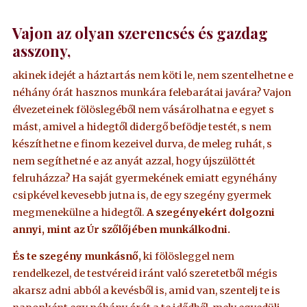
Vajon az olyan szerencsés és gazdag
asszony,
akinek idejét a háztartás nem köti le, nem szentelhetne e
néhány órát hasznos munkára felebarátai javára? Vajon
élvezeteinek fölöslegéből nem vásárolhatna e egyet s
mást, amivel a hidegtől didergő befödje testét, s nem
készíthetne e finom kezeivel durva, de meleg ruhát, s
nem segíthetné e az anyát azzal, hogy újszülöttét
felruházza? Ha saját gyermekének emiatt egynéhány
csipkével kevesebb jutna is, de egy szegény gyermek
megmenekülne a hidegtől.
A szegényekért dolgozni
annyi, mint az Úr szőlőjében munkálkodni.
És te szegény munkásnő,
ki fölösleggel nem
rendelkezel, de testvéreid iránt való szeretetből mégis
akarsz adni abból a kevésből is, amid van, szentelj te is