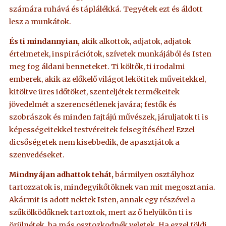
számára ruhává és táplálékká. Tegyétek ezt és áldott
lesz a munkátok.
És ti mindannyian,
akik alkottok, adjatok, adjatok
értelmetek, inspirációtok, szívetek munkájából és Isten
meg fog áldani benneteket. Ti költők, ti irodalmi
emberek, akik az előkelő világot lekötitek műveitekkel,
kitöltve üres időtöket, szenteljétek termékeitek
jövedelmét a szerencsétlenek javára; festők és
szobrászok és minden fajtájú művészek, járuljatok ti is
képességeitekkel testvéreitek felsegítéséhez! Ezzel
dicsőségetek nem kisebbedik, de apasztjátok a
szenvedéseket.
Mindnyájan adhattok tehát,
bármilyen osztályhoz
tartozzatok is, mindegyikőtöknek van mit megosztania.
Akármit is adott nektek Isten, annak egy részével a
szűkölködőknek tartoztok, mert az ő helyükön ti is
örülnétek, ha más osztozkodnék veletek. Ha ezzel földi