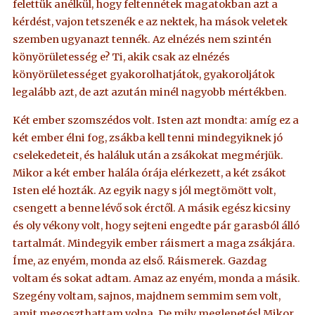
felettük anélkül, hogy feltennétek magatokban azt a
kérdést, vajon tetszenék e az nektek, ha mások veletek
szemben ugyanazt tennék. Az elnézés nem szintén
könyörületesség e? Ti, akik csak az elnézés
könyörületességet gyakorolhatjátok, gyakoroljátok
legalább azt, de azt azután minél nagyobb mértékben.
Két ember szomszédos volt. Isten azt mondta: amíg ez a
két ember élni fog, zsákba kell tenni mindegyiknek jó
cselekedeteit, és haláluk után a zsákokat megmérjük.
Mikor a két ember halála órája elérkezett, a két zsákot
Isten elé hozták. Az egyik nagy s jól megtömött volt,
csengett a benne lévő sok érctől. A másik egész kicsiny
és oly vékony volt, hogy sejteni engedte pár garasból álló
tartalmát. Mindegyik ember ráismert a maga zsákjára.
Íme, az enyém, monda az első. Ráismerek. Gazdag
voltam és sokat adtam. Amaz az enyém, monda a másik.
Szegény voltam, sajnos, majdnem semmim sem volt,
amit megoszthattam volna. De mily meglepetés! Mikor