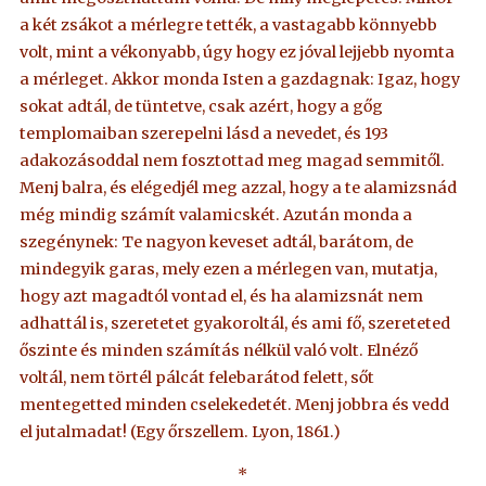
a két zsákot a mérlegre tették, a vastagabb könnyebb
volt, mint a vékonyabb, úgy hogy ez jóval lejjebb nyomta
a mérleget. Akkor monda Isten a gazdagnak: Igaz, hogy
sokat adtál, de tüntetve, csak azért, hogy a gőg
templomaiban szerepelni lásd a nevedet, és 193
adakozásoddal nem fosztottad meg magad semmitől.
Menj balra, és elégedjél meg azzal, hogy a te alamizsnád
még mindig számít valamicskét. Azután monda a
szegénynek: Te nagyon keveset adtál, barátom, de
mindegyik garas, mely ezen a mérlegen van, mutatja,
hogy azt magadtól vontad el, és ha alamizsnát nem
adhattál is, szeretetet gyakoroltál, és ami fő, szereteted
őszinte és minden számítás nélkül való volt. Elnéző
voltál, nem törtél pálcát felebarátod felett, sőt
mentegetted minden cselekedetét. Menj jobbra és vedd
el jutalmadat! (Egy őrszellem. Lyon, 1861.)
*