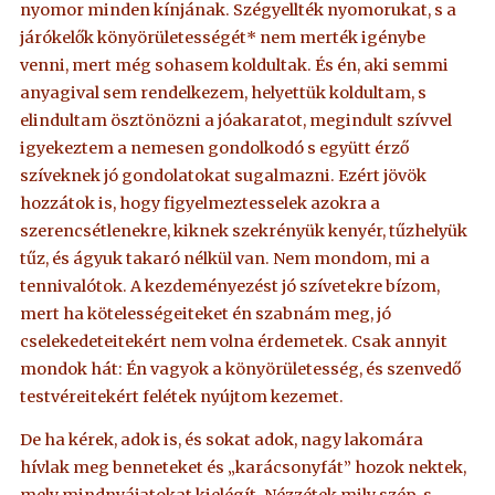
nyomor minden kínjának. Szégyellték nyomorukat, s a
járókelők könyörületességét* nem merték igénybe
venni, mert még sohasem koldultak. És én, aki semmi
anyagival sem rendelkezem, helyettük koldultam, s
elindultam ösztönözni a jóakaratot, megindult szívvel
igyekeztem a nemesen gondolkodó s együtt érző
szíveknek jó gondolatokat sugalmazni. Ezért jövök
hozzátok is, hogy figyelmeztesselek azokra a
szerencsétlenekre, kiknek szekrényük kenyér, tűzhelyük
tűz, és ágyuk takaró nélkül van. Nem mondom, mi a
tennivalótok. A kezdeményezést jó szívetekre bízom,
mert ha kötelességeiteket én szabnám meg, jó
cselekedeteitekért nem volna érdemetek. Csak annyit
mondok hát: Én vagyok a könyörületesség, és szenvedő
testvéreitekért felétek nyújtom kezemet.
De ha kérek, adok is, és sokat adok, nagy lakomára
hívlak meg benneteket és „karácsonyfát” hozok nektek,