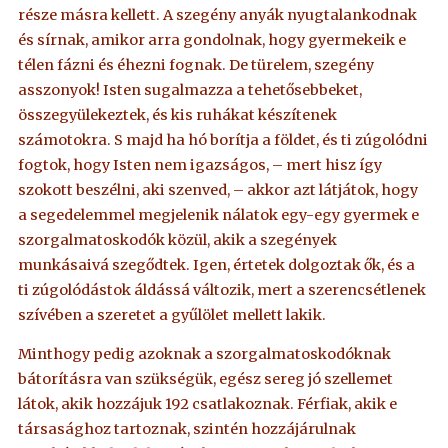
része másra kellett. A szegény anyák nyugtalankodnak
és sírnak, amikor arra gondolnak, hogy gyermekeik e
télen fázni és éhezni fognak. De türelem, szegény
asszonyok! Isten sugalmazza a tehetősebbeket,
összegyülekeztek, és kis ruhákat készítenek
számotokra. S majd ha hó borítja a földet, és ti zúgolódni
fogtok, hogy Isten nem igazságos, – mert hisz így
szokott beszélni, aki szenved, – akkor azt látjátok, hogy
a segedelemmel megjelenik nálatok egy-egy gyermek e
szorgalmatoskodók közül, akik a szegények
munkásaivá szegődtek. Igen, értetek dolgoztak ők, és a
ti zúgolódástok áldássá változik, mert a szerencsétlenek
szívében a szeretet a gyűlölet mellett lakik.
Minthogy pedig azoknak a szorgalmatoskodóknak
bátorításra van szükségük, egész sereg jó szellemet
látok, akik hozzájuk 192 csatlakoznak. Férfiak, akik e
társasághoz tartoznak, szintén hozzájárulnak