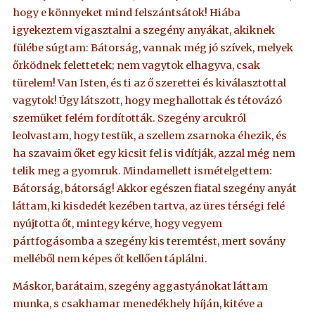
hogy e könnyeket mind felszántsátok! Hiába
igyekeztem vigasztalni a szegény anyákat, akiknek
fülébe súgtam: Bátorság, vannak még jó szívek, melyek
őrködnek felettetek; nem vagytok elhagyva, csak
türelem! Van Isten, és ti az ő szerettei és kiválasztottal
vagytok! Úgy látszott, hogy meghallottak és tétovázó
szemüket felém fordították. Szegény arcukról
leolvastam, hogy testük, a szellem zsarnoka éhezik, és
ha szavaim őket egy kicsit fel is vidítják, azzal még nem
telik meg a gyomruk. Mindamellett ismételgettem:
Bátorság, bátorság! Akkor egészen fiatal szegény anyát
láttam, ki kisdedét kezében tartva, az üres térségi felé
nyújtotta őt, mintegy kérve, hogy vegyem
pártfogásomba a szegény kis teremtést, mert sovány
melléből nem képes őt kellően táplálni.
Máskor, barátaim, szegény aggastyánokat láttam
munka, s csakhamar menedékhely híján, kitéve a