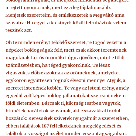
boldogtalanságnak, és menjetek mindenütt segítségére
a rejtett nyomornak, mert ez a legfájdalmasabb.
Menjetek szeretteim, és emlékezzetek a Megváltó ama
szavaira: Ha egyet a kicsinyek közül felruháztok, velem
teszitek azt.
Oh te minden erényt felölelő szeretet, te fogod vezetni a
népeket boldogságuk felé, mert csak akkor teremtenek
maguknak tartós örömöket úgy a jövőben, mint e földi
száműzetésben, ha téged gyakorolnak. Te léssz
vigaszuk, s előíze azoknak az örömeknek, amelyeket
egykoron együttesen fognak élvezni mennyei Atyjuk, a
szeretet istenének keblén. Te vagy az isteni erény, amely
egyedül volt képes boldog pillanatokat szerezni nekem
földi életemben. Bárcsak ti, kik még testben vagytok,
hinnétek barátotok szavának, aki e szavakkal fordul
hozzátok: Keressétek szívetek nyugalmát a szeretetben,
ebben találjátok 187 fel lelketeknek megelégedését és
találtok orvosságot az élet minden viszontagságaiban.