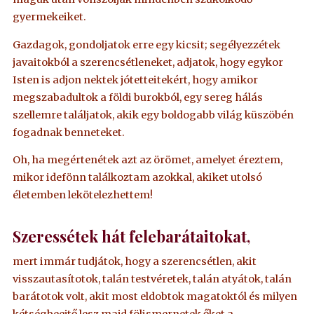
gyermekeiket.
Gazdagok, gondoljatok erre egy kicsit; segélyezzétek
javaitokból a szerencsétleneket, adjatok, hogy egykor
Isten is adjon nektek jótetteitekért, hogy amikor
megszabadultok a földi burokból, egy sereg hálás
szellemre találjatok, akik egy boldogabb világ küszöbén
fogadnak benneteket.
Oh, ha megértenétek azt az örömet, amelyet éreztem,
mikor idefönn találkoztam azokkal, akiket utolsó
életemben lekötelezhettem!
Szeressétek hát felebarátaitokat,
mert immár tudjátok, hogy a szerencsétlen, akit
visszautasítotok, talán testvéretek, talán atyátok, talán
barátotok volt, akit most eldobtok magatoktól és milyen
kétségbeejtő lesz majd fölismernetek őket a