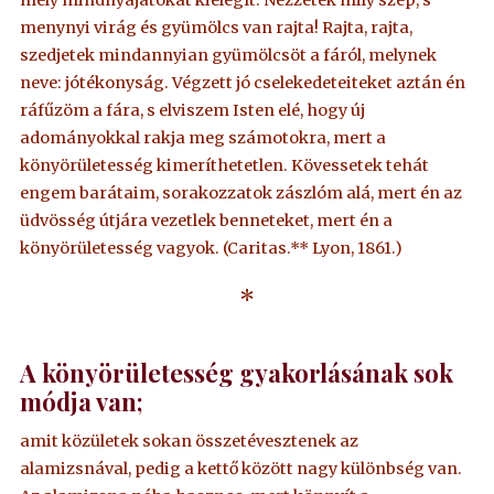
mely mindnyájatokat kielégít. Nézzétek mily szép, s
menynyi virág és gyümölcs van rajta! Rajta, rajta,
szedjetek mindannyian gyümölcsöt a fáról, melynek
neve: jótékonyság. Végzett jó cselekedeteiteket aztán én
ráfűzöm a fára, s elviszem Isten elé, hogy új
adományokkal rakja meg számotokra, mert a
könyörületesség kimeríthetetlen. Kövessetek tehát
engem barátaim, sorakozzatok zászlóm alá, mert én az
üdvösség útjára vezetlek benneteket, mert én a
könyörületesség vagyok. (Caritas.** Lyon, 1861.)
*
A könyörületesség gyakorlásának sok
módja van;
amit közületek sokan összetévesztenek az
alamizsnával, pedig a kettő között nagy különbség van.