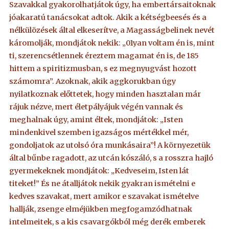
Szavakkal gyakorolhatjátok úgy, ha embertársaitoknak
jóakaratú tanácsokat adtok. Akik a kétségbeesés és a
nélkülözések által elkeserítve, a Magasságbelinek nevét
káromolják, mondjátok nekik: „01yan voltam én is, mint
ti, szerencsétlennek éreztem magamat én is, de 185
hittem a spiritizmusban, s ez megnyugvást hozott
számomra”. Azoknak, akik aggkorukban úgy
nyilatkoznak előttetek, hogy minden hasztalan már
rájuk nézve, mert életpályájuk végén vannak és
meghalnak úgy, amint éltek, mondjátok: „Isten
mindenkivel szemben igazságos mértékkel mér,
gondoljatok az utolsó óra munkásaira”! A környezetük
által bűnbe ragadott, az utcán kószáló, s a rosszra hajló
gyermekeknek mondjátok: „Kedveseim, Isten lát
titeket!” És ne átalljátok nekik gyakran ismételni e
kedves szavakat, mert amikor e szavakat ismételve
hallják, zsenge elméjükben megfogamzódhatnak
intelmeitek, s a kis csavargókból még derék emberek