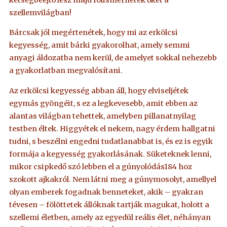
szellemvilágban!
Bárcsak jól megértenétek, hogy mi az erkölcsi
kegyesség, amit bárki gyakorolhat, amely semmi
anyagi áldozatba nem kerül, de amelyet sokkal nehezebb
a gyakorlatban megvalósítani.
Az erkölcsi kegyesség abban áll, hogy elviseljétek
egymás gyöngéit, s ez a legkevesebb, amit ebben az
alantas világban tehettek, amelyben pillanatnyilag
testben éltek. Higgyétek el nekem, nagy érdem hallgatni
tudni, s beszélni engedni tudatlanabbat is, és ez is egyik
formája a kegyesség gyakorlásának. Süketeknek lenni,
mikor csipkedő szó lebben el a gúnyolódás184 hoz
szokott ajkakról. Nem látni meg a gúnymosolyt, amellyel
olyan emberek fogadnak benneteket, akik – gyakran
tévesen – fölöttetek állóknak tartják magukat, holott a
szellemi életben, amely az egyedül reális élet, néhányan