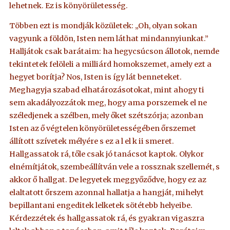
lehetnek. Ez is könyörületesség.
Többen ezt is mondják közületek: „Oh, olyan sokan
vagyunk a földön, Isten nem láthat mindannyiunkat.”
Halljátok csak barátaim: ha hegycsúcson állotok, nemde
tekintetek felöleli a milliárd homokszemet, amely ezt a
hegyet borítja? Nos, Isten is így lát benneteket.
Meghagyja szabad elhatározásotokat, mint ahogy ti
sem akadályozzátok meg, hogy ama porszemek el ne
széledjenek a szélben, mely őket szétszórja; azonban
Isten az ő végtelen könyörületességében őrszemet
állított szívetek mélyére s ez a l el k ii smeret.
Hallgassatok rá, tőle csak jó tanácsot kaptok. Olykor
elnémítjátok, szembeállítván vele a rossznak szellemét, s
akkor ő hallgat. De legyetek meggyőződve, hogy ez az
elaltatott őrszem azonnal hallatja a hangját, mihelyt
bepillantani engeditek lelketek sötétebb helyeibe.
Kérdezzétek és hallgassatok rá, és gyakran vigaszra