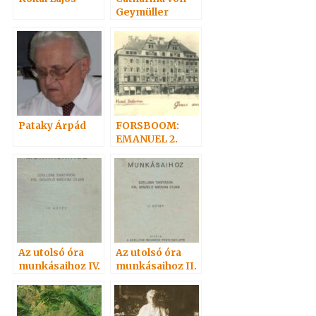
Geymüller
Pataky Árpád
FORSBOOM:
EMANUEL 2.
Az utolsó óra
Az utolsó óra
munkásaihoz IV.
munkásaihoz II.
1941
1937