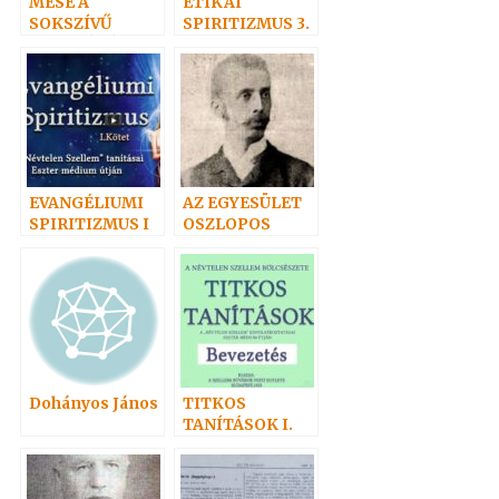
MESE A
ETIKAI
SOKSZÍVŰ
SPIRITIZMUS 3.
ZSOFKÁRÓL
– AZ
ALÁZATOSSÁGR
ÓL
EVANGÉLIUMI
AZ EGYESÜLET
SPIRITIZMUS I
OSZLOPOS
TAGJAI 2. –
HAVAS ANDOR
Dohányos János
TITKOS
TANÍTÁSOK I.