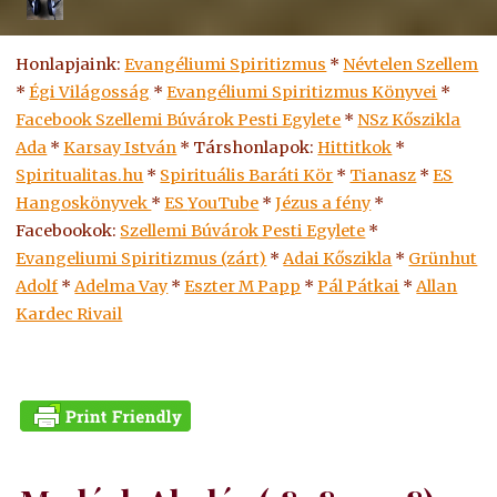
Honlapjaink:
Evangéliumi Spiritizmus
*
Névtelen Szellem
*
Égi Világosság
*
Evangéliumi Spiritizmus Könyvei
*
Facebook Szellemi Búvárok Pesti Egylete
*
NSz Kőszikla
Ada
*
Karsay István
* Társhonlapok:
Hittitkok
*
Spiritualitas.hu
*
Spirituális Baráti Kör
*
Tianasz
*
ES
Hangoskönyvek
*
ES
YouTube
*
Jézus a fény
*
Facebookok:
Szellemi Búvárok Pesti Egylete
*
Evangeliumi Spiritizmus (zárt)
*
Adai Kőszikla
*
Grünhut
Adolf
*
Adelma Vay
*
Eszter M Papp
*
Pál Pátkai
*
Allan
Kardec Rivail