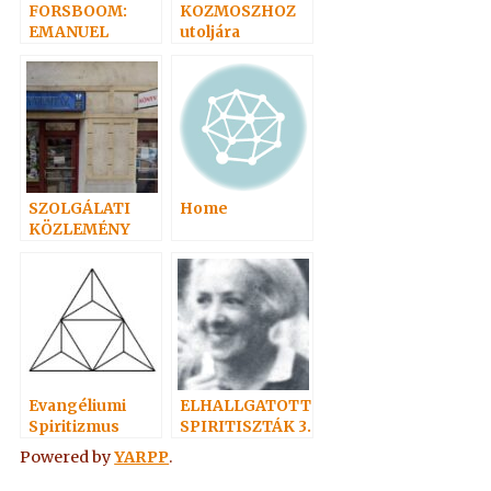
FORSBOOM:
KOZMOSZHOZ
EMANUEL
utoljára
SZOLGÁLATI
Home
KÖZLEMÉNY
Evangéliumi
ELHALLGATOTT
Spiritizmus
SPIRITISZTÁK 3.
– Bálint
Powered by
YARPP
.
Aladárné 1.