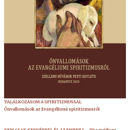
TALÁLKOZÁSOM A SPIRITIZMUSSAL
Önvallomások az Evangéliumi spiritizmusról
NEM CSAK KENYÉRREL ÉL AZ EMBER I. - Zita médium