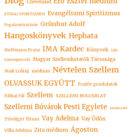
Blog
Eszter médium
Erő
Cleveland
Evangéliumi Spiritizmus
ETIKAI SPIRITIZMUS
Grünhut Adolf
Fogalomtisztázás
Hangoskönyvek
Hephata
Kardec
IMA
Könyvek
Hoffmann Franz
Lilla
Magyar Szellemkutatók Társasága
Lussinpiccoló
Névtelen Szellem
Mali Lošinj
médium
OLVASSUK EGYÜTT
Pozitív gondolatok
Szellem
SZELLEMI BULVÁRLAT
Pátkai Pál
Szellemi Búvárok Pesti Egylete
szerkesztő
Vay Adelma
Vay Ödön
Tóvölgyi Titusz
Ágoston
Zita médium
Villa Adelma