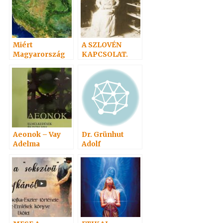
Miért
A SZLOVÉN
Magyarország
KAPCSOLAT.
az Evangéliumi
Spiritizmus
Hazája?
Aeonok – Vay
Dr. Grünhut
Adelma
Adolf