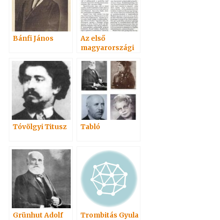
Bánfi János
Az első
magyarországi
spiritiszta
egylet
Tóvölgyi Titusz
Tabló
Grünhut Adolf
Trombitás Gyula