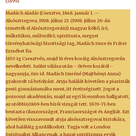
(1899).
Madách Aladár (Csesztve, 1848. január 1. —
Alsósztregova, 1908. július 23. (1908. július 26-án
temették el Alsósztregován)) magyar költő, író,
műkritikus, műfordító, spiritiszta, megyei
törvényhatósági bizottsági tag, Madách Imre és Fráter
Erzsébet fia.
1853-ig Csesztvén, majd 16 éves koráig Alsósztregován
nevelkedett. Szülei válása után – ötéves korától –
nagyanyja, özv. id. Madách Imréné (Majthényi Anna)
gyakorolt rá befolyást. Atyja halálát követően a piaristák
pesti gimnáziumába ment, itt érettségizett. Jogot a
pozsonyi akadémián, majd az egri líceumban hallgatott;
az utóbbin1869-ben bírói vizsgát tett. 1870–71-ben
beutazta Olaszországot, Franciaországot és Angliát. Ezt
követően visszavonult atyja alsóssztregovai birtokára,
ahol haláláig gazdálkodott. Tagja volt a London
Spiritualist Alliancenak, a hazai spiritizmus egyik