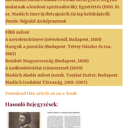
mulatnak a londoni spiritualisták); Egyetértés (1900. 10.
sz. Madách Imre új életrajzáról, tíz lap kritikájáról).
Forrás: Nógrádi Arcképcsarnok
Főbb művei:
A szerelem könyve (névtelenül, Budapest, 1880)
Hangok a pusztán (Budapest: Tettey Nándor és tsa.,
1881)
Romlott Magyarország (Budapest, 1898)
A szellembúvárlat irányeszméi (1899)
Madách Aladár művei (szerk. Tarjáni Eszter; Budapest:
Madách Irodalmi Társaság, 2001–2005)
Download this article as an e-book
Hasonló Bejegyzések: