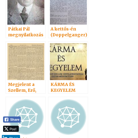
Pátkai Pál
A kettős-én
megnyilatkozás
(Doppelganger)
a
1.
Megjelent a
KÁRMA ÉS
Szellem, Erő,
KEGYELEM
Anyag c alapmű
Share
Post