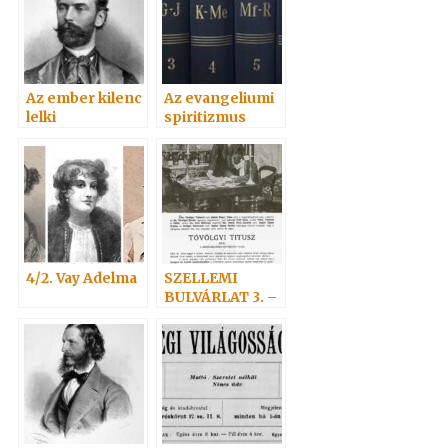
Az ember kilenc
Az evangeliumi
lelki
spiritizmus
tulajdonsága
értelmező
szótára
4/2. Vay Adelma
SZELLEMI
BULVÁRLAT 3. –
SZELLEMEK
NAPTÁRA