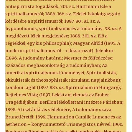
antispiritista fogadások; 303. sz. Hartmann Ede a
spiritualismusról; 1886. 166. sz. Felelet Iskolaigazgató
kérdésére a spiritismusról; 1887. 80., 81. sz. A
hyponotismus, spiritualismus és a tudomány; 98. sz. A
megidézett lélek megjelenése; 1888. 301. sz. Elő a
régiekkel, egy kis philosophia); Magyar Alföld (1895. A
modern spiritualismusról – cikksorozat); Jelenkor
(1896. A tudomány határai; Mesmer és fölfedezése;
Százados meghasonlottság a tudományban; Az
amerikai spiritualismus tüneményei; Spiritualisták,
okkultisták és theosophisták társulatai napjainkban);
Londoni Light (1897. 885. sz. Spiritualism in Hungary);
Rejtelmes Világ (1897. Lélektani elemek az Ember
Tragédiájában; Berillon lélekélettani intézete Párisban;
1898. A tisztánlátás védelmére; A tudomány szava
Brunetičretől; 1899. Flammarion Camille Lumene és az
aetherion – könyvismertető Trismegistos névvel; 1900.
Buchanan Rhodes halála és a lelki mérlegelés; Hogyan