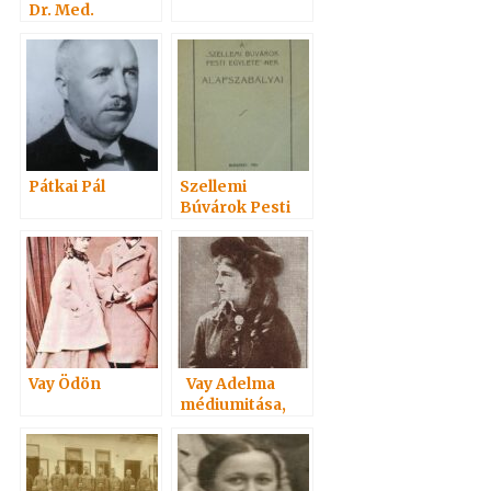
Dr. Med.
Pátkai Pál
Szellemi
Búvárok Pesti
Egylete
(Geistiger
Forscher in
Pest-Buda)
Vay Ödön
Vay Adelma
médiumitása,
könyvei