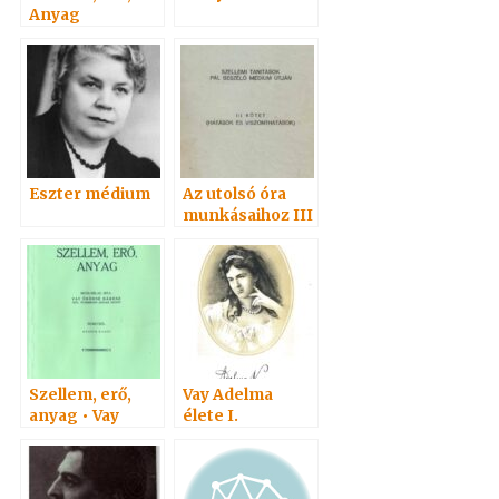
Anyag
Eszter médium
Az utolsó óra
munkásaihoz III
. 1939
Szellem, erő,
Vay Adelma
anyag • Vay
élete I.
Adelma