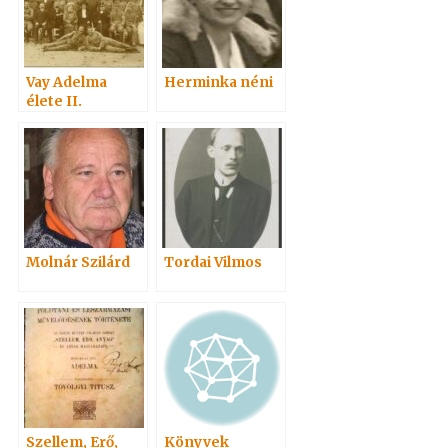
Vay Adelma
Herminka néni
élete II.
Molnár Szilárd
Tordai Vilmos
Szellem, Erő,
Könyvek