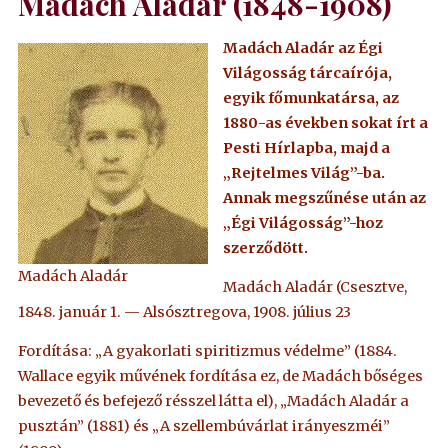
Madách Aladár (1848-1908)
Madách Aladár az Égi
Világosság tárcaírója,
egyik főmunkatársa, az
1880-as években sokat írt a
Pesti Hírlapba, majd a
„Rejtelmes Világ”-ba.
Annak megszűnése után az
„Égi Világosság”-hoz
szerződött.
Madách Aladár
Madách Aladár (Csesztve,
1848. január 1. — Alsósztregova, 1908. július 23
Fordítása: „A gyakorlati spiritizmus védelme” (1884.
Wallace egyik művének fordítása ez, de Madách bőséges
bevezető és befejező résszel látta el), „Madách Aladár a
pusztán” (1881) és „A szellembúvárlat irányeszméi”