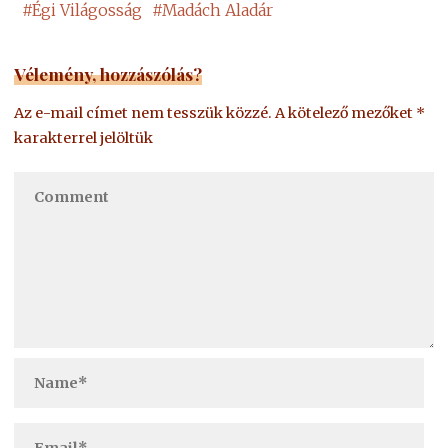
#
Égi Világosság
#
Madách Aladár
Vélemény, hozzászólás?
Az e-mail címet nem tesszük közzé.
A kötelező mezőket
*
karakterrel jelöltük