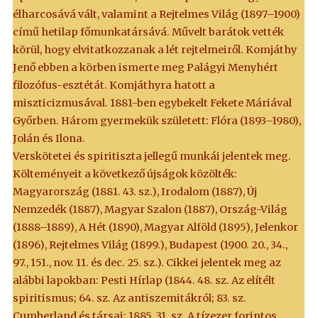
élharcosává vált, valamint a Rejtelmes Világ (1897–1900)
című hetilap főmunkatársává. Művelt barátok vették
körül, hogy elvitatkozzanak a lét rejtelmeiről. Komjáthy
Jenő ebben a körben ismerte meg Palágyi Menyhért
filozófus-esztétát. Komjáthyra hatott a
miszticizmusával. 1881-ben egybekelt Fekete Máriával
Győrben. Három gyermekük született: Flóra (1893–1980),
Jolán és Ilona.
Verskötetei és spiritiszta jellegű munkái jelentek meg.
Költeményeit a következő újságok közölték:
Magyarország (1881. 43. sz.), Irodalom (1887), Új
Nemzedék (1887), Magyar Szalon (1887), Ország-Világ
(1888–1889), A Hét (1890), Magyar Alföld (1895), Jelenkor
(1896), Rejtelmes Világ (1899.), Budapest (1900. 20., 34.,
97., 151., nov. 11. és dec. 25. sz.). Cikkei jelentek meg az
alábbi lapokban: Pesti Hírlap (1844. 48. sz. Az elítélt
spiritismus; 64. sz. Az antiszemitákról; 83. sz.
Cumberland és társai; 1885. 31. sz. A tízezer forintos