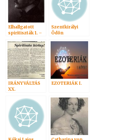
Elhallgatott
Szentkirályi
spiritiszták 1. –
Ödön
Domokos László
IRÁNYVÁLTÁS
EZOTERIÁK I.
XX.
Kókai Lajos
Catharina von