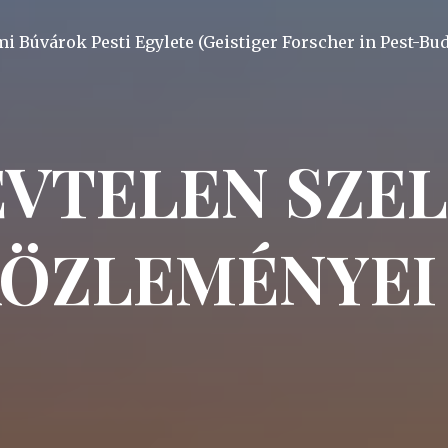
mi Búvárok Pesti Egylete (Geistiger Forscher in Pest-Bu
ÉVTELEN SZE
ÖZLEMÉNYEI 