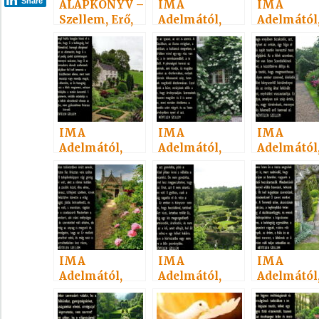
Share
ALAPKÖNYV –
IMA
IMA
Szellem, Erő,
Adelmától,
Adelmától
Anyag 3.
idézet a
idézet a
Névtelen
Névtelen
Szellemtől 29.
Szellemtől 
IMA
IMA
IMA
Adelmától,
Adelmától,
Adelmától
idézet a
idézet a
idézet a
Névtelen
Névtelen
Névtelen
Szellemtől 28.
Szellemtől 23.
Szellemtől 
IMA
IMA
IMA
Adelmától,
Adelmától,
Adelmától
idézet a
idézet a
idézet a
Névtelen
Névtelen
Névtelen