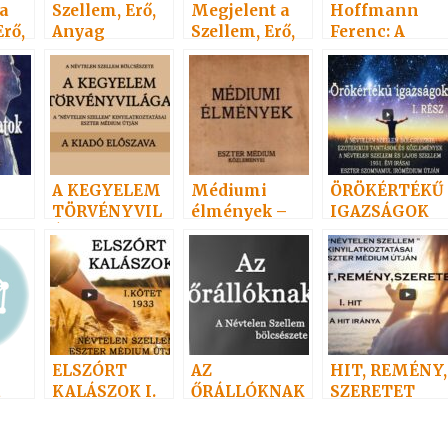
a
Szellem, Erő,
Megjelent a
Hoffmann
Erő,
Anyag
Szellem, Erő,
Ferenc: A
7.
Anyag c
Szellem, Erő,
alapmű
Anyag
bírálata 1.
A KEGYELEM
Médiumi
ÖRÖKÉRTÉKŰ
TÖRVÉNYVIL
élmények –
IGAZSÁGOK
ÁGA
1931
ELSZÓRT
AZ
HIT, REMÉNY,
a
KALÁSZOK I.
ŐRÁLLÓKNAK
SZERETET