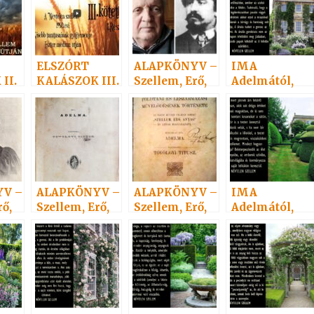
ELSZÓRT
ALAPKÖNYV –
IMA
II.
KALÁSZOK III.
Szellem, Erő,
Adelmától,
Anyag 7.
idézet a
Névtelen
Szellemtől 21.
V –
ALAPKÖNYV –
ALAPKÖNYV –
IMA
rő,
Szellem, Erő,
Szellem, Erő,
Adelmától,
Anyag 1.
Anyag 6.
idézet a
Névtelen
Szellemtől 30.