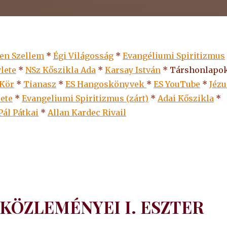
len Szellem
*
Égi Világosság
*
Evangéliumi Spiritizmus
lete
*
NSz Kőszikla Ada
*
Karsay István
* Társhonlapok
 Kör
*
Tianasz
*
ES Hangoskönyvek
*
ES
YouTube
*
Jézu
lete
*
Evangeliumi Spiritizmus (zárt)
*
Adai Kőszikla
*
Pál Pátkai
*
Allan Kardec Rivail
KÖZLEMÉNYEI I. ESZTER