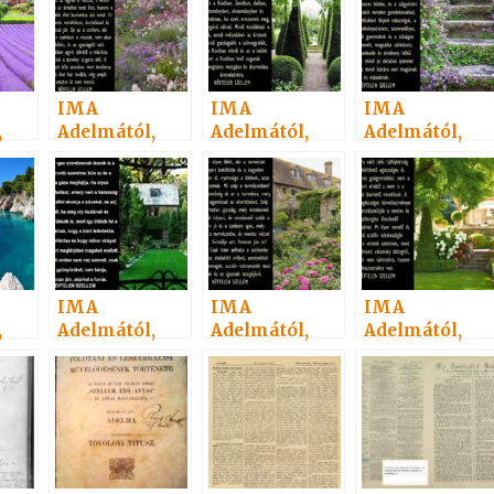
9.
Szellemtől 19.
Szellemtől 11.
Szellemtől 7.
IMA
IMA
IMA
,
Adelmától,
Adelmától,
Adelmától,
idézet a
idézet a
idézet a
Névtelen
Névtelen
Névtelen
 2.
Szellemtől 32.
Szellemtől 14.
Szellemtől 3.
IMA
IMA
IMA
,
Adelmától,
Adelmától,
Adelmától,
idézet a
idézet a
idézet a
Névtelen
Névtelen
Névtelen
16.
Szellemtől 4.
Szellemtől 26.
Szellemtől 1.