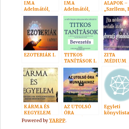
IMA
IMA
ALAPOK – 
Adelmától,
Adelmától,
„Szellem, 
idézet a
idézet a
Anyag” 1 – 
Névtelen
Névtelen
Szellemtől 10.
Szellemtől 27.
EZOTERIÁK I.
TITKOS
ZITA
TANÍTÁSOK I.
MÉDIUM
MEDIÁLIS
KÖZLÉSEI
KÁRMA ÉS
AZ UTOLSÓ
Egyleti
KEGYELEM
ÓRA
könyvlist
MUNKÁSAIH
Powered by
YARPP
.
OZ I.