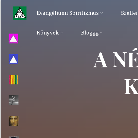
Skip
to
Evangéliumi Spiritizmus
Szelle
content
Evangéliumi
Könyvek
Bloggg
Spiritizmus
A N
K