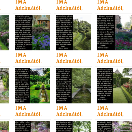
IMA
IMA
IMA
,
Adelmától,
Adelmától,
Adelmától,
idézet a
idézet a
idézet a
Névtelen
Névtelen
Névtelen
13.
Szellemtől 24.
Szellemtől 12.
Szellemtől 5.
IMA
IMA
IMA
,
Adelmától,
Adelmától,
Adelmától,
idézet a
idézet a
idézet a
Névtelen
Névtelen
Névtelen
31.
Szellemtől 25.
Szellemtől 6.
Szellemtől 20.
IMA
IMA
IMA
,
Adelmától,
Adelmától,
Adelmától,
idézet a
idézet a
idézet a
Névtelen
Névtelen
Névtelen