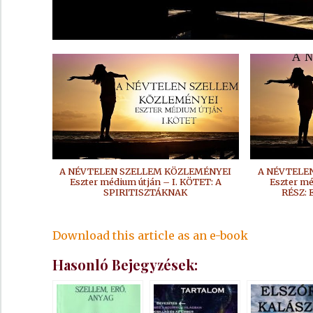
A NÉVTELEN SZELLEM KÖZLEMÉNYEI
A NÉVTELE
Eszter médium útján – I. KÖTET: A
Eszter mé
SPIRITISZTÁKNAK
RÉSZ:
Download this article as an e-book
Hasonló Bejegyzések: