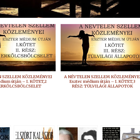
N SZELLEM KÖZLEMÉNYEI
A NÉVTELEN SZELLEM KÖZLEMÉNYE
dium útján – I. KÖTET,2
Eszter médium útján – I. KÖTET,3
 ERKÖLCSBÖLCSELET
RÉSZ: TÚLVILÁGI ÁLLAPOTOK