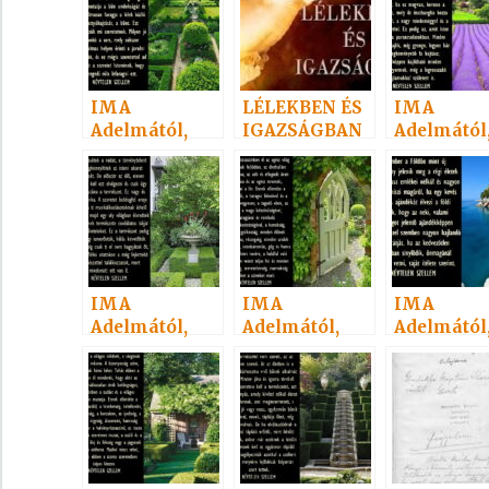
Szellemtől 18.
Szellemtől 17.
Szellemtől 
IMA
LÉLEKBEN ÉS
IMA
Adelmától,
IGAZSÁGBAN
Adelmától
idézet a
I.
idézet a
Névtelen
Névtelen
Szellemtől 15.
Szellemtől
IMA
IMA
IMA
Adelmától,
Adelmától,
Adelmától
idézet a
idézet a
idézet a
Névtelen
Névtelen
Névtelen
Szellemtől 22.
Szellemtől 8.
Szellemtől 