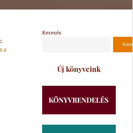
Keresés
:
Kere
s a
Új könyveink