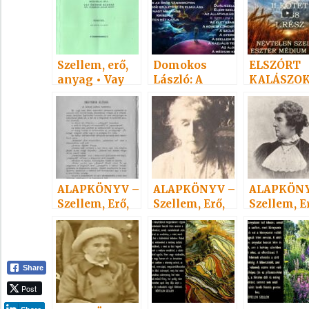
Szellem, erő,
Domokos
ELSZÓRT
anyag • Vay
László: A
KALÁSZOK 
Adelma
Szellem élete
ALAPKÖNYV –
ALAPKÖNYV –
ALAPKÖNY
Szellem, Erő,
Szellem, Erő,
Szellem, E
Anyag 4.
Anyag 5.
Anyag 2.
Share
Post