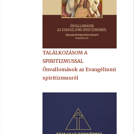
TALÁLKOZÁSOM A
SPIRITIZMUSSAL
Önvallomások az Evangéliumi
spiritizmusról