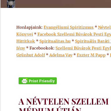
Honlapjaink:
Evangéliumi Spiritizmus
*
Névte
Könyvei
*
Facebook Szellemi Búvárok Pesti Egy
Hittitkok
*
Spiritualitas.hu
*
Spirituális Baráti
fény
* Facebookok:
Szellemi Búvárok Pesti Egy
Grünhut Adolf
*
Adelma Vay
*
Eszter M Papp
*
A NÉVTELEN SZELLEM 
MÉDIUM ÚTJÁN