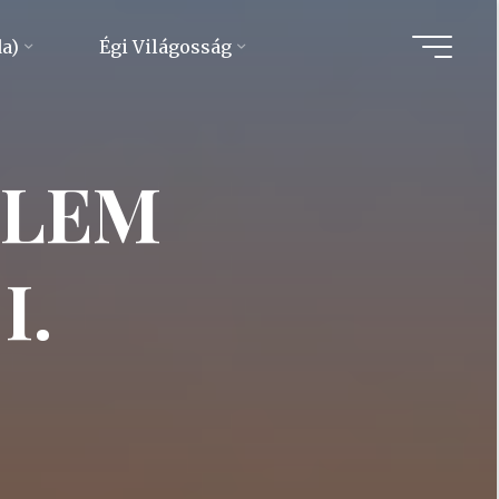
da)
Égi Világosság
LLEM
I.