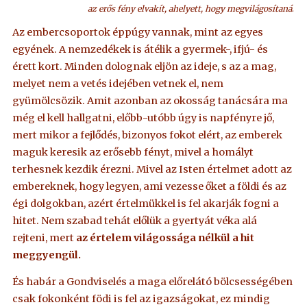
az erős fény elvakít, ahelyett, hogy megvilágosítaná
.
Az embercsoportok éppúgy vannak, mint az egyes
egyének. A nemzedékek is átélik a gyermek-, ifjú- és
érett kort. Minden dolognak eljön az ideje, s az a mag,
melyet nem a vetés idejében vetnek el, nem
gyümölcsözik. Amit azonban az okosság tanácsára ma
még el kell hallgatni, előbb-utóbb úgy is napfényre jő,
mert mikor a fejlődés, bizonyos fokot elért, az emberek
maguk keresik az erősebb fényt, mivel a homályt
terhesnek kezdik érezni. Mivel az Isten értelmet adott az
embereknek, hogy legyen, ami vezesse őket a földi és az
égi dolgokban, azért értelmükkel is fel akarják fogni a
hitet. Nem szabad tehát előlük a gyertyát véka alá
rejteni, mert
az értelem világossága nélkül a hit
meggyengül.
És habár a Gondviselés a maga előrelátó bölcsességében
csak fokonként födi is fel az igazságokat, ez mindig