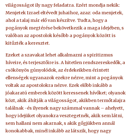
világosságot ily nagy feladatra. Ezért mondja nekik:
Menjetek Izrael eltévedt juhaihoz, azaz: oda menjetek,
ahol a talaj már elő van készítve. Tudta, hogy a
pogányok megtérése bekövetkezik a maga idejében, s
valóban az apostolok később a pogányok között is
kitűzték a keresztet.
Ezeket a szavakat lehet alkalmazni a spiritizmus
híveire, és terjesztőire is. A hitetlen rendszereskedők, a
csökönyös gúnyolódok, az érdekeikben érintett
ellenségek ugyanazok ezekre nézve, mint a pogányok
voltak az apostolokra nézve. Ezek előbb inkább a
jóakaratú emberek között keressenek hívőket; olyanok
közt, akik áhítják a világosságot, akikben termőtalajra
találnak -és ilyenek nagy számmal vannak – ahelyett,
hogy idejüket olyanokra vesztegetnék, akik sem látni,
sem hallani nem akarnak, s akik gőgjükben annál
konokabbak, minél inkább az látszik, hogy nagy