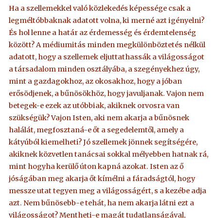
Ha a szellemekkel való közlekedés képessége csak a
legméltóbbaknak adatott volna, ki merné azt igényelni?
És hol lenne a határ az érdemesség és érdemtelenség
között? A médiumitás minden megkülönböztetés nélkül
adatott, hogy a szellemek eljuttathassák a világosságot
a társadalom minden osztályába, a szegényekhez úgy,
mint a gazdagokhoz, az okosakhoz, hogy a jóban
erősödjenek, a bűnösökhöz, hogy javuljanak. Vajon nem
betegek-e ezek az utóbbiak, akiknek orvosra van
szükségük? Vajon Isten, aki nem akarja a bűnösnek
halálát, megfosztaná-e őt a segedelemtől, amely a
kátyúból kiemelheti? Jó szellemek jönnek segítségére,
akiknek közvetlen tanácsai sokkal mélyebben hatnak rá,
mint hogyha kerülő úton kapná azokat. Isten az ő
jóságában meg akarja őt kímélni a fáradságtól, hogy
messze utat tegyen meg a világosságért, s a kezébe adja
azt. Nem bűnösebb-e tehát, ha nem akarja látni ezt a
világosságot? Mentheti-e magát tudatlanságával,