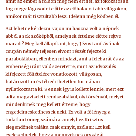
amit az ember a földön meg nem érthet, az fokozatosan
fog megvilágosodni előtte az előhaladottabb világokon,
amikor már tisztultabb lesz. Idelenn még ködben él.
Azt lehetne kérdezni, vajon mi haszna volt a népnek
abból a sok szóképből, amelynek értelme előtte rejtve
maradt? Meg kell állapítani, hogy Jézus tanításának
csupán némely teljesen elvont részét fejezte ki
parabolákban, ellenben mindazt, ami a felebarát és az
emberiség iránt való szeretetre, mint az üdvözülés
kifejezett föltételére vonatkozott, világosan,
határozottan és félreérthetetlen formában
nyilatkoztatta ki. S ennek így is kellett lennie, mert ezt
adta magaviseleti rendszabályul, oly törvényül, melyet
mindenkinek meg kellett értenie, hogy
engedelmeskedhessek neki. Ez volt a fő lényeg a
tudatlan tömeg számára, amelyhez Krisztus
elegendőnek találta csak ennyit, szólani: Ezt kell
cselekednetek, hogy a mennyeknek országát