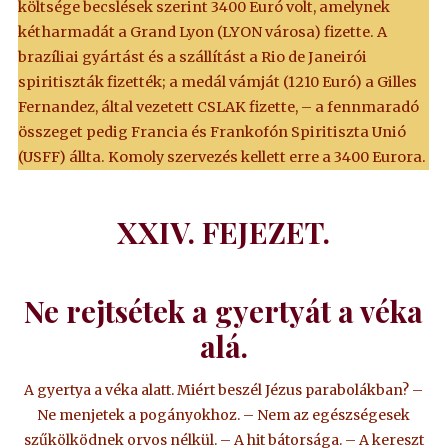
költsége becslések szerint 3400 Euró volt, amelynek
kétharmadát a Grand Lyon (LYON városa) fizette. A
brazíliai gyártást és a szállítást a Rio de Janeirói
spiritiszták fizették; a medál vámját (1210 Euró) a Gilles
Fernandez, által vezetett CSLAK fizette, – a fennmaradó
összeget pedig Francia és Frankofón Spiritiszta Unió
(USFF) állta. Komoly szervezés kellett erre a 3400 Eurora.
XXIV. FEJEZET.
Ne rejtsétek a gyertyát a véka
alá.
A gyertya a véka alatt. Miért beszél Jézus parabolákban? –
Ne menjetek a pogányokhoz. – Nem az egészségesek
szűkölködnek orvos nélkül. – A hit bátorsága. – A kereszt