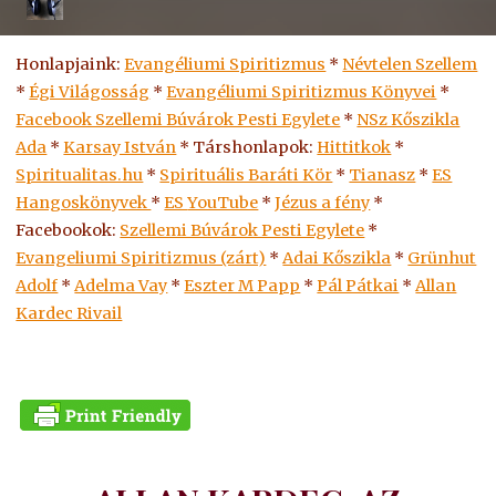
Honlapjaink:
Evangéliumi Spiritizmus
*
Névtelen Szellem
*
Égi Világosság
*
Evangéliumi Spiritizmus Könyvei
*
Facebook Szellemi Búvárok Pesti Egylete
*
NSz Kőszikla
Ada
*
Karsay István
* Társhonlapok:
Hittitkok
*
Spiritualitas.hu
*
Spirituális Baráti Kör
*
Tianasz
*
ES
Hangoskönyvek
*
ES
YouTube
*
Jézus a fény
*
Facebookok:
Szellemi Búvárok Pesti Egylete
*
Evangeliumi Spiritizmus (zárt)
*
Adai Kőszikla
*
Grünhut
Adolf
*
Adelma Vay
*
Eszter M Papp
*
Pál Pátkai
*
Allan
Kardec Rivail