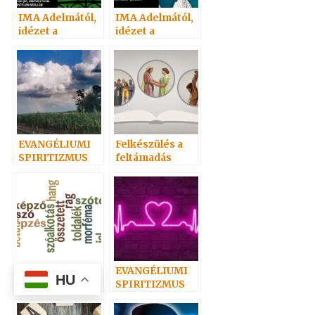
IMA Adelmától,
IMA Adelmától,
idézet a
idézet a
Névtelen
Névtelen
Szellemtől 4.
Szellemtől 16.
EVANGÉLIUMI
Felkészülés a
SPIRITIZMUS
feltámadás
06.
ünnepére 1. –
Adai közlemény
LEVELET
EVANGÉLIUMI
HU
KAPTUNK! –
SPIRITIZMUS
Szegedről
05.