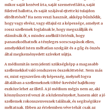
mikor saját kezével írta, saját szemeivel látta, saját
füleivel hallotta, és saját szájával ejtette ki tulajdon
elitéltetését? Ha nem veszi hasznát, akképp bűnhődik,
hogy vagy elvész, vagy elfajul ez a képessége, amelyet a
rossz szellemek foglalnak le, hogy megszállják és
elámítsák őt, s mindez anélkül történik, hogy
panaszkodhatnék a tényleges sorscsapások ellen,
amelyekkel Isten méltatlan szolgáit és a gőg és önzés
által megkeményedett szíveket sújtja.
A médiumitás nem jelenti szükségképp a magasabb
szellemekkel való rendszeres összeköttetést. Nem más
ez, mint egyszerűen oly képesség, melynél fogva
általában a szellemeknek többé-kevésbé hajlékony
eszköze lehet az illető. A jó médium mégis nem az, aki
könnyűszerrel veszi át a közleményeket, hanem akit a jó
szellemek rokonszenvesnek találnak, és segítségükre
méltatnak. Ebben az értelemben véve tehát csak az