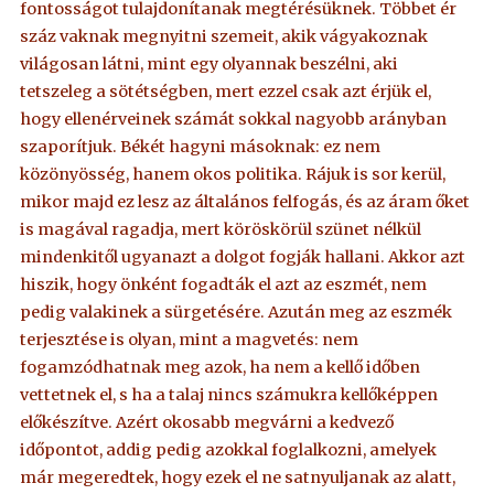
fontosságot tulajdonítanak megtérésüknek. Többet ér
száz vaknak megnyitni szemeit, akik vágyakoznak
világosan látni, mint egy olyannak beszélni, aki
tetszeleg a sötétségben, mert ezzel csak azt érjük el,
hogy ellenérveinek számát sokkal nagyobb arányban
szaporítjuk. Békét hagyni másoknak: ez nem
közönyösség, hanem okos politika. Rájuk is sor kerül,
mikor majd ez lesz az általános felfogás, és az áram őket
is magával ragadja, mert köröskörül szünet nélkül
mindenkitől ugyanazt a dolgot fogják hallani. Akkor azt
hiszik, hogy önként fogadták el azt az eszmét, nem
pedig valakinek a sürgetésére. Azután meg az eszmék
terjesztése is olyan, mint a magvetés: nem
fogamzódhatnak meg azok, ha nem a kellő időben
vettetnek el, s ha a talaj nincs számukra kellőképpen
előkészítve. Azért okosabb megvárni a kedvező
időpontot, addig pedig azokkal foglalkozni, amelyek
már megeredtek, hogy ezek el ne satnyuljanak az alatt,