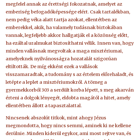
megfelel annak az érettségi fokozatnak, amelyet az
emberiség befogadóképessége elért. Csak tartalékban,
nem pedig véka alatt tartja azokat, ellentétben az
emberekkel, akik, ha valamely tudásnak birtokában
vannak, legfeljebb akkor hallgatják el a közönség előtt,
ha ezáltal uralmukat biztosíthatni vélik. Innen van, hogy
minden vallásnak megvoltak a maga misztériumai,
amelyeknek nyilvánosságra hozatalát szigorúan
eltiltották. De míg ekként ezek a vallások
visszamaradtak, a tudomány s az értelem előrehaladt, és
letépte a leplet a misztériumokról. A tömeg a
gyermekkorból 303 a serdült korba lépett, s meg akarván
érteni a dolgok lényegét, eldobta magától a hitet, amely
ellentétben állott a tapasztalattal.
Nincsenek abszolút titkok, mint ahogy Jézus
megmondotta, hogy nincs semmi, aminek ki ne kellene
derülnie. Minden kiderül egykor, ami most rejtve van, és