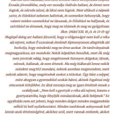
Ézsaiás jövendölése, mely ezt mondja: Hallván hallani, de érteni nem
fogtok, és nézvén nézni, de látni nem fogtok. Mert elfásult e népnek
szíve, és füleikkel nehezen hallottak, és szemeiket behunyták, hogy
valami módon szemeikkel ne lássanak, és füleikkel ne halljanak, és
szívükkel ne értsenek, hogy meg ne térjenek és meg ne gyógyítsam
őket. (Máté XIII. 10.,11. és 13-15-ig]
Meglepő dolog azt hallani Jézustól, hogy a világosságot nem kell a véka
alá rejteni, mikor Ő szavainak értelmét léptennyomon allegóriák alá
burkolja, hogy mindenki meg ne értse azokat. De tanítványainak
megmagyarázza, ezt mondván: Nekik képekben beszélek, mert ők még
nem jutottak odáig, hogy megértsenek bizonyos dolgokat; látnak,
néznek, hallanak, de nem értenek. Ma még hiábavaló lenne nekik
mindent meg302 mondani, nektek azonban megmondom, mert
nektek adatott, hogy megértsétek ezeket a titkokat. Úgy bánt a néppel,
mint ahogyan a gyermekkel szokás bánni, akinek fogalmai még
nincsenek kifejlődve. Ez által mutatja meg az igazi értelmét ennek a
szabálynak: „Nem kell a gyertyát a véka alá rejteni, hanem a
gyertyatartóba, hogy fényljék mindazoknak, akik belépnek.” Ez
egyáltalán nem azt jelenti, hogy minden dolgot minden meggondolás
nélkül ki kell nyilatkoztatni. Minden tanításnak arányosnak kell
lennie azok értelmiségével, akikhez szól, mert vannak emberek, akiket