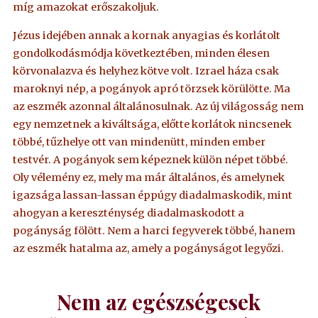
míg amazokat erőszakoljuk.
Jézus idejében annak a kornak anyagias és korlátolt
gondolkodásmódja következtében, minden élesen
körvonalazva és helyhez kötve volt. Izrael háza csak
maroknyi nép, a pogányok apró törzsek körülötte. Ma
az eszmék azonnal általánosulnak. Az új világosság nem
egy nemzetnek a kiváltsága, előtte korlátok nincsenek
többé, tűzhelye ott van mindenütt, minden ember
testvér. A pogányok sem képeznek külön népet többé.
Oly vélemény ez, mely ma már általános, és amelynek
igazsága lassan-lassan éppúgy diadalmaskodik, mint
ahogyan a kereszténység diadalmaskodott a
pogányság fölött. Nem a harci fegyverek többé, hanem
az eszmék hatalma az, amely a pogányságot legyőzi.
Nem az egészségesek