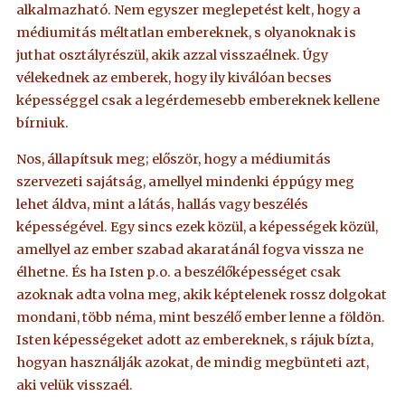
alkalmazható. Nem egyszer meglepetést kelt, hogy a
médiumitás méltatlan embereknek, s olyanoknak is
juthat osztályrészül, akik azzal visszaélnek. Úgy
vélekednek az emberek, hogy ily kiválóan becses
képességgel csak a legérdemesebb embereknek kellene
bírniuk.
Nos, állapítsuk meg; először, hogy a médiumitás
szervezeti sajátság, amellyel mindenki éppúgy meg
lehet áldva, mint a látás, hallás vagy beszélés
képességével. Egy sincs ezek közül, a képességek közül,
amellyel az ember szabad akaratánál fogva vissza ne
élhetne. És ha Isten p.o. a beszélőképességet csak
azoknak adta volna meg, akik képtelenek rossz dolgokat
mondani, több néma, mint beszélő ember lenne a földön.
Isten képességeket adott az embereknek, s rájuk bízta,
hogyan használják azokat, de mindig megbünteti azt,
aki velük visszaél.