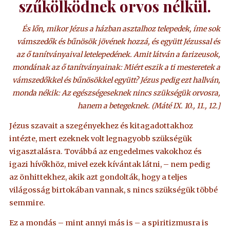
szűkölködnek orvos nélkül.
És lőn, mikor Jézus a házban asztalhoz telepedek, íme sok
vámszedők és bűnösök jövének hozzá, és együtt Jézussal és
az ő tanítványaival letelepedének. Amit látván a farizeusok,
mondának az ő tanítványainak: Miért eszik a ti mesteretek a
vámszedőkkel és bűnösökkel együtt? Jézus pedig ezt hallván,
monda nékik: Az egészségeseknek nincs szükségük orvosra,
hanem a betegeknek. (Máté IX. 10., 11., 12.]
Jézus szavait a szegényekhez és kitagadottakhoz
intézte, mert ezeknek volt legnagyobb szükségük
vigasztalásra. Továbbá az engedelmes vakokhoz és
igazi hívőkhöz, mivel ezek kívántak látni, – nem pedig
az önhittekhez, akik azt gondolták, hogy a teljes
világosság birtokában vannak, s nincs szükségük többé
semmire.
Ez a mondás – mint annyi más is – a spiritizmusra is