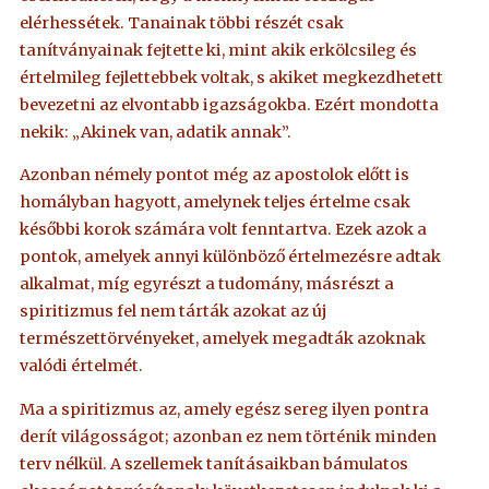
elérhessétek. Tanainak többi részét csak
tanítványainak fejtette ki, mint akik erkölcsileg és
értelmileg fejlettebbek voltak, s akiket megkezdhetett
bevezetni az elvontabb igazságokba. Ezért mondotta
nekik: „Akinek van, adatik annak”.
Azonban némely pontot még az apostolok előtt is
homályban hagyott, amelynek teljes értelme csak
későbbi korok számára volt fenntartva. Ezek azok a
pontok, amelyek annyi különböző értelmezésre adtak
alkalmat, míg egyrészt a tudomány, másrészt a
spiritizmus fel nem tárták azokat az új
természettörvényeket, amelyek megadták azoknak
valódi értelmét.
Ma a spiritizmus az, amely egész sereg ilyen pontra
derít világosságot; azonban ez nem történik minden
terv nélkül. A szellemek tanításaikban bámulatos