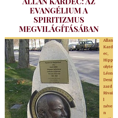
ALLAN KARDEC: AZ
EVANGÉLIUM A
SPIRITIZMUS
MEGVILÁGÍTÁSÁBAN
Allan
Kard
ec,
Hipp
olyte
Léon
Deni
zard
Rivai
l
néve
n