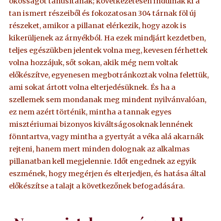
okosságot tanúsítanak; következetesen indulnak ki a
tan ismert részeiből és fokozatosan 304 tárnak föl új
részeket, amikor a pillanat elérkezik, hogy azok is
kikerüljenek az árnyékból. Ha ezek mindjárt kezdetben,
teljes egészükben jelentek volna meg, kevesen férhettek
volna hozzájuk, sőt sokan, akik még nem voltak
előkészítve, egyenesen megbotránkoztak volna felettük,
ami sokat ártott volna elterjedésüknek. És ha a
szellemek sem mondanak meg mindent nyilvánvalóan,
ez nem azért történik, mintha a tannak egyes
misztériumai bizonyos kiváltságosoknak lennének
fönntartva, vagy mintha a gyertyát a véka alá akarnák
rejteni, hanem mert minden dolognak az alkalmas
pillanatban kell megjelennie. Időt engednek az egyik
eszmének, hogy megérjen és elterjedjen, és hatása által
előkészítse a talajt a következőnek befogadására.