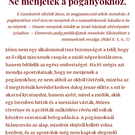
Ne menjetek a pogányokhoz.
E tizenkettőt elküldé Jézus, és megparancsolá nékik mondván: A
pogányokhoz vivő útra ne menjetek és a szamaritánusok házaiba is be
ne térjetek. – Hanem menjetek inkább az Izrael házának eltévelyedett
juhaihoz. – Elmenvén pedig prédikáljatok mondván: Elközelített a
mennyeknek országa. (Máté X. 5., 6., 7.)
Jézus nem egy alkalommal tesz bizonyságot a felől, hogy
az ő céljai nincsenek csupán a zsidó népre korlátozva,
hanem felölelik az egész emberiséget. Ha itt mégis azt
mondja apostolainak, hogy ne menjenek a
pogányokhoz, ez nem abból az okból történik, mintha az
ő megtérésük kevésbé kedves dolog lenne előtte, s ezt le
akarná kicsinyelni, hanem azért, mivel a zsidók, akik
egy Istenben hittek és a messiást várták, Mózes
törvénye és a próféták működése révén elő voltak
készítve szavainak befogadására. A pogányoknál
hiányozván az alap, mindent elejéről kellett volna
kezdeni, és az apostolok még nem kaptak elegendő