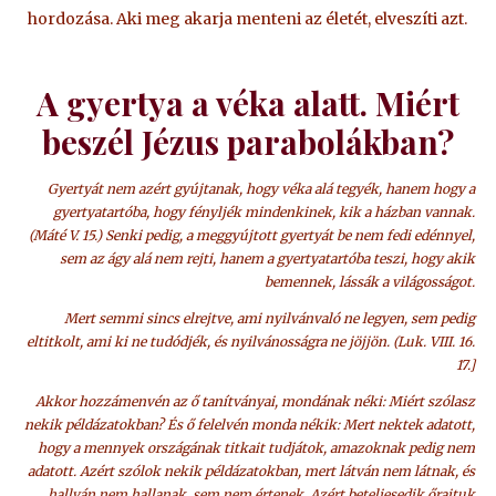
hordozása. Aki meg akarja menteni az életét, elveszíti azt.
A gyertya a véka alatt. Miért
beszél Jézus parabolákban?
Gyertyát nem azért gyújtanak, hogy véka alá tegyék, hanem hogy a
gyertyatartóba, hogy fényljék mindenkinek, kik a házban vannak.
(Máté V. 15.) Senki pedig, a meggyújtott gyertyát be nem fedi edénnyel,
sem az ágy alá nem rejti, hanem a gyertyatartóba teszi, hogy akik
bemennek, lássák a világosságot.
Mert semmi sincs elrejtve, ami nyilvánvaló ne legyen, sem pedig
eltitkolt, ami ki ne tudódjék, és nyilvánosságra ne jöjjön. (Luk. VIII. 16.
17.]
Akkor hozzámenvén az ő tanítványai, mondának néki: Miért szólasz
nekik példázatokban? És ő felelvén monda nékik: Mert nektek adatott,
hogy a mennyek országának titkait tudjátok, amazoknak pedig nem
adatott. Azért szólok nekik példázatokban, mert látván nem látnak, és
hallván nem hallanak, sem nem értenek. Azért beteljesedik őrajtuk