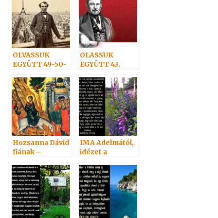
OLVASSUK
OLASSUK
EGYÜTT 49-50-
EGYÜTT 43.
51.
Hozsanna Dávid
IMA Adelmától,
fiának –
idézet a
Virágvasárnap
Névtelen
ADÁ-ról
Szellemtől 54.