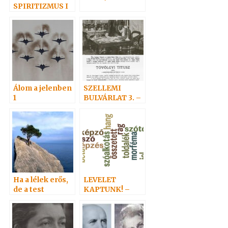
SPIRITIZMUS I
Álom a jelenben
SZELLEMI
1
BULVÁRLAT 3. –
SZELLEMEK
NAPTÁRA
Ha a lélek erős,
LEVELET
de a test
KAPTUNK! –
erőtelen…
Szegedről