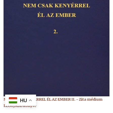
NEM CSAK KENYÉRREL ÉL AZ EMBER II. - Zita médium
HU
LEGÚJABB könyve