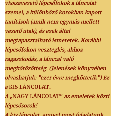
visszavezető lépcsőfokok a láncolat
szemei, a különböző korokban kapott
tanítások (amik nem egymás mellett
vezető utak), és ezek által
megtapasztalható ismeretek. Korábbi
lépcsőfokon veszteglés, ahhoz
ragaszkodás, a lánccal való
megkötözöttség. (Jelenések könyvében
olvashatjuk: ”ezer évre megköttetik”) Ez
a
KIS LÁNCOLAT
.
A
„NAGY LÁNCOLAT”
az emeletek közti
lépcsősorok!
A kis láncolat, amivel most feladatunk