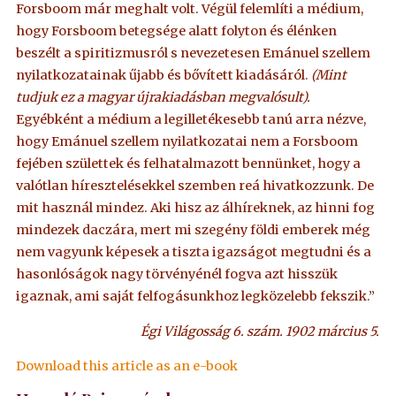
Forsboom már meghalt volt. Végül felemlíti a médium,
hogy Forsboom betegsége alatt folyton és élénken
beszélt a spiritizmusról s nevezetesen Emánuel szellem
nyilatkozatainak űjabb és bővített kiadásáról.
(Mint
tudjuk ez a magyar újrakiadásban megvalósult).
Egyébként a médium a legilletékesebb tanú arra nézve,
hogy Emánuel szellem nyilatkozatai nem a Forsboom
fejében születtek és felhatalmazott bennünket, hogy a
valótlan híresztelésekkel szemben reá hivatkozzunk. De
mit használ mindez. Aki hisz az álhíreknek, az hinni fog
mindezek daczára, mert mi szegény földi emberek még
nem vagyunk képesek a tiszta igazságot megtudni és a
hasonlóságok nagy törvényénél fogva azt hisszük
igaznak, ami saját felfogásunkhoz legközelebb fekszik.”
Égi Világosság 6. szám. 1902 március 5.
Download this article as an e-book