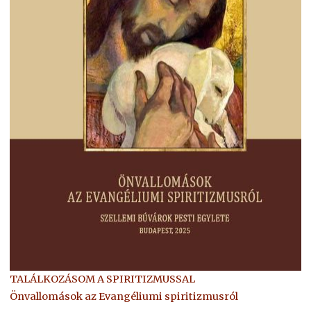
TALÁLKOZÁSOM A SPIRITIZMUSSAL
Önvallomások az Evangéliumi spiritizmusról