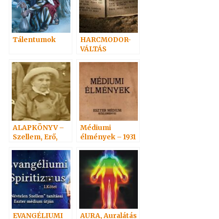
Tálentumok
HARCMODOR-
VÁLTÁS
ALAPKÖNYV –
Médiumi
Szellem, Erő,
élmények – 1931
Anyag 3.
EVANGÉLIUMI
AURA, Auralátás