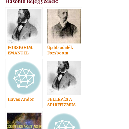
Hasonló Bejegyzések:
FORSBOOM:
Újabb adalék
EMANUEL
Forsboom
Bernátról
Havas Andor
FELLÉPÉS A
SPIRITIZMUS
MELLETT