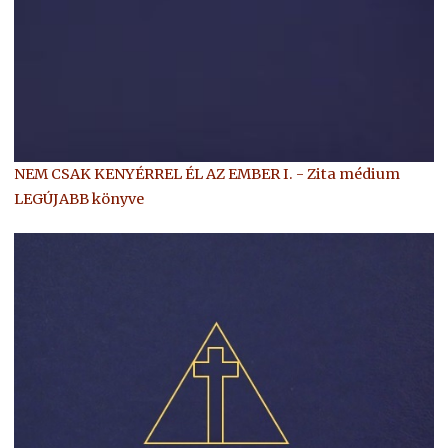
NEM CSAK KENYÉRREL ÉL AZ EMBER I. - Zita médium
LEGÚJABB könyve