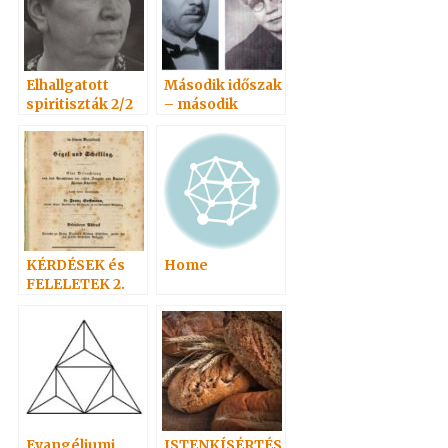
Elhallgatott
Második időszak
spiritiszták 2/2
– második
oszlop
KÉRDÉSEK és
Home
FELELETEK 2.
(20-
38)Hoffmann
professzor
Evangéliumi
ISTENKÍSÉRTÉS