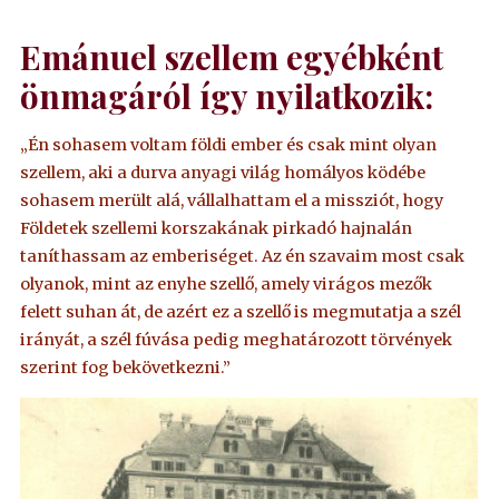
Emánuel szellem egyébként
önmagáról így nyilatkozik:
„Én sohasem voltam földi ember és csak mint olyan
szellem, aki a durva anyagi világ homályos ködébe
sohasem merült alá, vállalhattam el a missziót, hogy
Földetek szellemi korszakának pirkadó hajnalán
taníthassam az emberiséget. Az én szavaim most csak
olyanok, mint az enyhe szellő, amely virágos mezők
felett suhan át, de azért ez a szellő is megmutatja a szél
irányát, a szél fúvása pedig meghatározott törvények
szerint fog bekövetkezni.”