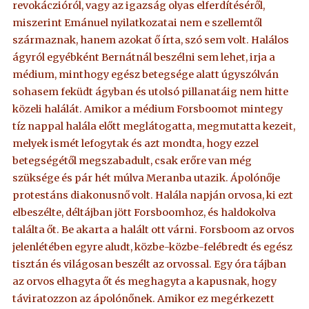
revokáczióról, vagy az igazság olyas elferdítéséről,
miszerint Emánuel nyilatkozatai nem e szellemtől
származnak, hanem azokat ő írta, szó sem volt. Halálos
ágyról egyébként Bernátnál beszélni sem lehet, irja a
médium, minthogy egész betegsége alatt úgyszólván
sohasem feküdt ágyban és utolsó pillanatáig nem hitte
közeli halálát. Amikor a médium Forsboomot mintegy
tíz nappal halála előtt meglátogatta, megmutatta kezeit,
melyek ismét lefogytak és azt mondta, hogy ezzel
betegségétől megszabadult, csak erőre van még
szüksége és pár hét múlva Meranba utazik. Ápolónője
protestáns diakonusnő volt. Halála napján orvosa, ki ezt
elbeszélte, déltájban jött Forsboomhoz, és haldokolva
találta őt. Be akarta a halált ott várni. Forsboom az orvos
jelenlétében egyre aludt, közbe-közbe-felébredt és egész
tisztán és világosan beszélt az orvossal. Egy óra tájban
az orvos elhagyta őt és meghagyta a kapusnak, hogy
táviratozzon az ápolónőnek. Amikor ez megérkezett