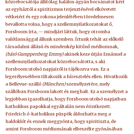
közrebocsátója állítólag halálos ágyán bocsánatot kért
az egyháztól a spiritizmus terjesztésével elkövetett
vétkeiért és egy rokona jelenlétében töredelmesen
bevallotta volna, hogy a szellemnyilatkozatokat ő,
Forsboom írta, — mindjárt láttuk, hogy otromba
valótlansággal állunk szemben. Írtunk tehát az előkelő
társadalmi állású és mindenkép kitűnő médiumnak,
(báró Gumppenberg Emmy)
akinek keze útján Emánuel a
szellemnyilatkozatokat közrebocsátotta, s aki
Forsboom utolsó napjairól is tájékozva van. Ez a
legerélyesebben tiltakozik a híresztelés ellen. Hivatkozik
a Bellevue-szálló
(München)
személyzetére, mely
szállóban Forsboom lakott és meghalt. Ez a személyzet a
legjobban igazolhatja, hogy Forsboom utolsó napjaiban
katholikus papokkal egyáltalán nem érintkezett.
Friedrich ó-katholikus püspök áldozhatta meg a
haldoklót és ennek meggyónta, hogy spiritiszta, de
amint Forsboom médiumának elbeszélte gyónásában