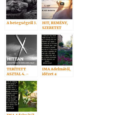
A betegségről 3.
HIT, REMÉNY,
SZERETET
TERÍTETT
IMA Adelmától,
ASZTAL 4. –
idézet a
HITTITOK.HU
Névtelen
Szellemtől 20.