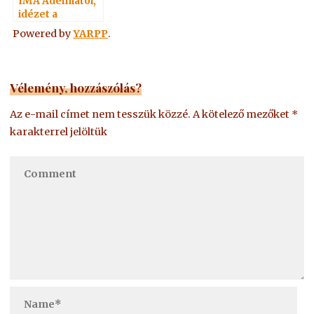
IMA Adelmától,
idézet a
Névtelen
Powered by
YARPP
.
Szellemtől 1.
Vélemény, hozzászólás?
Az e-mail címet nem tesszük közzé.
A kötelező mezőket
*
karakterrel jelöltük