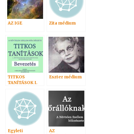
AZ IGE
Zita médium
TITKOS
Eszter médium
TANÍTÁSOK I.
Egyleti
AZ