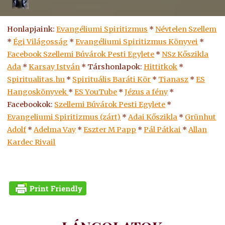
Honlapjaink:
Evangéliumi Spiritizmus
*
Névtelen Szellem
*
Égi Világosság
*
Evangéliumi Spiritizmus Könyvei
*
Facebook Szellemi Búvárok Pesti Egylete
*
NSz Kőszikla
Ada
*
Karsay István
* Társhonlapok:
Hittitkok
*
Spiritualitas.hu
*
Spirituális Baráti Kör
*
Tianasz
*
ES
Hangoskönyvek
*
ES
YouTube
*
Jézus a fény
*
Facebookok:
Szellemi Búvárok Pesti Egylete
*
Evangeliumi Spiritizmus (zárt)
*
Adai Kőszikla
*
Grünhut
Adolf
*
Adelma Vay
*
Eszter M Papp
*
Pál Pátkai
*
Allan
Kardec Rivail