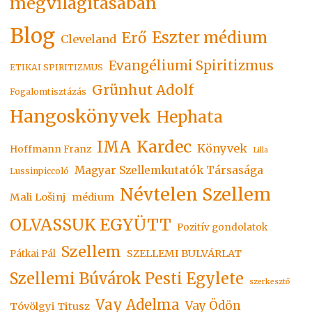
megvilágításában
Blog
Eszter médium
Erő
Cleveland
Evangéliumi Spiritizmus
ETIKAI SPIRITIZMUS
Grünhut Adolf
Fogalomtisztázás
Hangoskönyvek
Hephata
Kardec
IMA
Könyvek
Hoffmann Franz
Lilla
Magyar Szellemkutatók Társasága
Lussinpiccoló
Névtelen Szellem
Mali Lošinj
médium
OLVASSUK EGYÜTT
Pozitív gondolatok
Szellem
SZELLEMI BULVÁRLAT
Pátkai Pál
Szellemi Búvárok Pesti Egylete
szerkesztő
Vay Adelma
Vay Ödön
Tóvölgyi Titusz