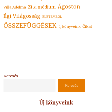
Ágoston
Zita médium
Villa Adelma
Égi Világosság
ÉLETEMBŐL
ÖSSZEFÜGGÉSEK
Čikat
új könyveink
Keresés
Keresés
Új könyveink