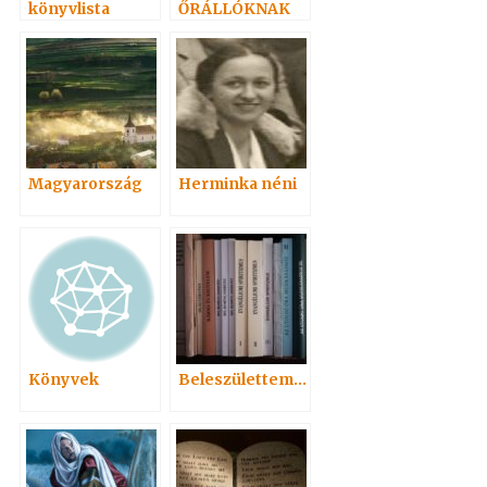
könyvlista
ŐRÁLLÓKNAK
Magyarország
Herminka néni
Könyvek
Beleszülettem…