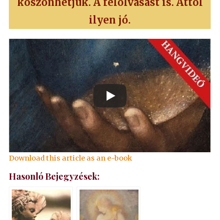
köszönhetjük. A felolvasást is. Attól
ilyen jó.
Download this article as an e-book
Hasonló Bejegyzések: