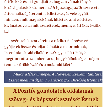
értékekké, és a ti gondjaitok hogyan válnak fénylő
királyi palástokká, mert az Úr igazsága, az Úr szeretete
átformálja, újjáteremti a lelketeket, és vele együtt
minden, amit magatokénak hittetek, ami előttetek
kívánatos volt, amit szerettetek, mennyei értékűvé válik.
[…]
Azért tehát testvéreim, a ti lelketek érzéseivel
gyűljetek össze, és adjatok hálát a mi Urunknak,
Istenünknek, aki elküldte az Ő egyszülött Fiát, és
megtanította az embert arra, hogy különbséget tudjon
tenni az örökkévaló és a mulandó közt.”
Mikor a lélek ünnepel. A „Névtelen Szellem” tanításai
Eszter médium útján. I. Karácsony/ 2. Dicsőség Istennek!
A Pozitív gondolatok oldalainak
szöveg- és képszerkesztését Évinek