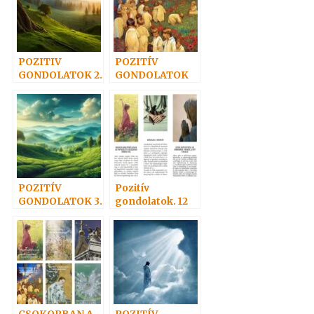
POZITIV
POZITÍV
GONDOLATOK 2.
GONDOLATOK
10.
POZITÍV
Pozitív
GONDOLATOK 3.
gondolatok. 12
db könyvjelző
ajándékba