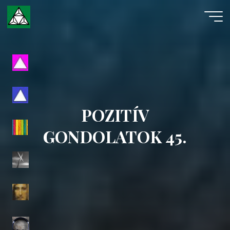
Skip
to
content
Evangéliumi
Spiritizmus
POZITÍV
GONDOLATOK 45.