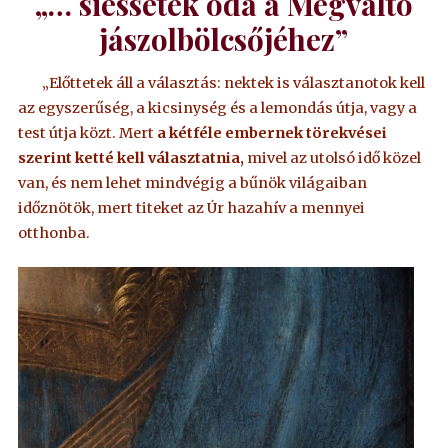
„… siessetek oda a Megváltó
jászolbölcsőjéhez”
„Előttetek áll a választás: nektek is választanotok kell
az egyszerűség, a kicsinység és a lemondás útja, vagy a
test útja közt. Mert
a kétféle embernek törekvései
szerint ketté kell választatnia,
mivel az utolsó idő közel
van, és nem lehet mindvégig a bűnök világaiban
időznötök, mert titeket az Úr hazahív a mennyei
otthonba.