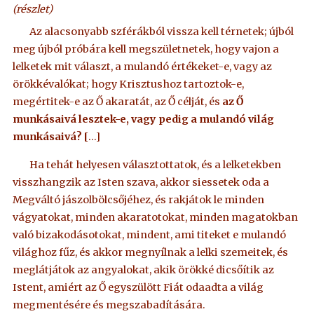
(részlet)
Az alacsonyabb szférákból vissza kell térnetek; újból
meg újból próbára kell megszületnetek, hogy vajon a
lelketek mit választ, a mulandó értékeket-e, vagy az
örökkévalókat; hogy Krisztushoz tartoztok-e,
megértitek-e az Ő akaratát, az Ő célját, és
az Ő
munkásaivá lesztek-e, vagy pedig a mulandó világ
munkásaivá? [
…]
Ha tehát helyesen választottatok, és a lelketekben
visszhangzik az Isten szava, akkor siessetek oda a
Megváltó jászolbölcsőjéhez, és rakjátok le minden
vágyatokat, minden akaratotokat, minden magatokban
való bizakodásotokat, mindent, ami titeket e mulandó
világhoz fűz, és akkor megnyílnak a lelki szemeitek, és
meglátjátok az angyalokat, akik örökké dicsőítik az
Istent, amiért az Ő egyszülött Fiát odaadta a világ
megmentésére és megszabadítására.