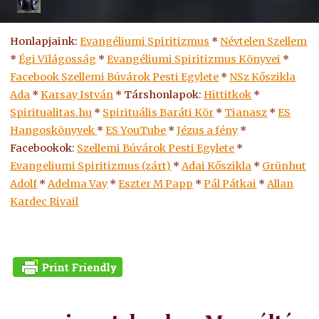
Honlapjaink:
Evangéliumi Spiritizmus
*
Névtelen Szellem
*
Égi Világosság
*
Evangéliumi Spiritizmus Könyvei
*
Facebook Szellemi Búvárok Pesti Egylete
*
NSz Kőszikla
Ada
*
Karsay István
* Társhonlapok:
Hittitkok
*
Spiritualitas.hu
*
Spirituális Baráti Kör
*
Tianasz
*
ES
Hangoskönyvek
*
ES
YouTube
*
Jézus a fény
*
Facebookok:
Szellemi Búvárok Pesti Egylete
*
Evangeliumi Spiritizmus (zárt)
*
Adai Kőszikla
*
Grünhut
Adolf
*
Adelma Vay
*
Eszter M Papp
*
Pál Pátkai
*
Allan
Kardec Rivail