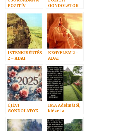
CSOKORBAN A
POZITÍV
POZITÍV
GONDOLATOK
GONDOLATOK
6.
ISTENKISÉRTÉS
KEGYELEM 2 –
2 – ADAI
ADAI
gondolatok
gondolatok
ÚJÉVI
IMA Adelmától,
GONDOLATOK
idézet a
Névtelen
Szellemtől 7.