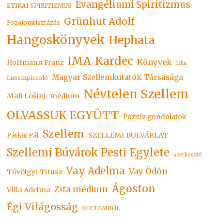
Evangéliumi Spiritizmus
ETIKAI SPIRITIZMUS
Grünhut Adolf
Fogalomtisztázás
Hangoskönyvek
Hephata
Kardec
IMA
Könyvek
Hoffmann Franz
Lilla
Magyar Szellemkutatók Társasága
Lussinpiccoló
Névtelen Szellem
Mali Lošinj
médium
OLVASSUK EGYÜTT
Pozitív gondolatok
Szellem
SZELLEMI BULVÁRLAT
Pátkai Pál
Szellemi Búvárok Pesti Egylete
szerkesztő
Vay Adelma
Vay Ödön
Tóvölgyi Titusz
Ágoston
Zita médium
Villa Adelma
Égi Világosság
ÉLETEMBŐL