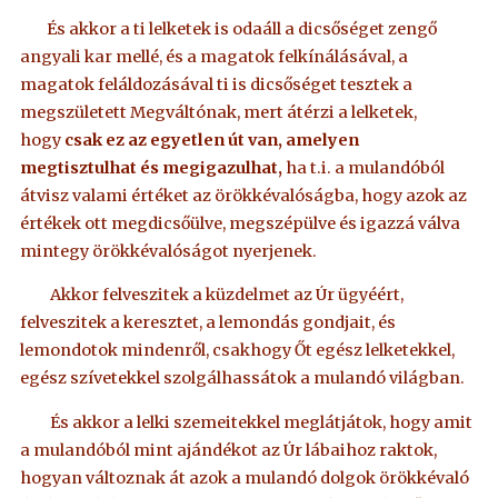
És akkor a ti lelketek is odaáll a dicsőséget zengő
angyali kar mellé, és a magatok felkínálásával, a
magatok feláldozásával ti is dicsőséget tesztek a
megszületett Megváltónak, mert átérzi a lelketek,
hogy
csak ez az egyetlen út van, amelyen
megtisztulhat és megigazulhat,
ha t.i. a mulandóból
átvisz valami értéket az örökkévalóságba, hogy azok az
értékek ott megdicsőülve, megszépülve és igazzá válva
mintegy örökkévalóságot nyerjenek.
Akkor felveszitek a küzdelmet az Úr ügyéért,
felveszitek a keresztet, a lemondás gondjait, és
lemondotok mindenről, csakhogy Őt egész lelketekkel,
egész szívetekkel szolgálhassátok a mulandó világban.
És akkor a lelki szemeitekkel meglátjátok, hogy amit
a mulandóból mint ajándékot az Úr lábaihoz raktok,
hogyan változnak át azok a mulandó dolgok örökkévaló