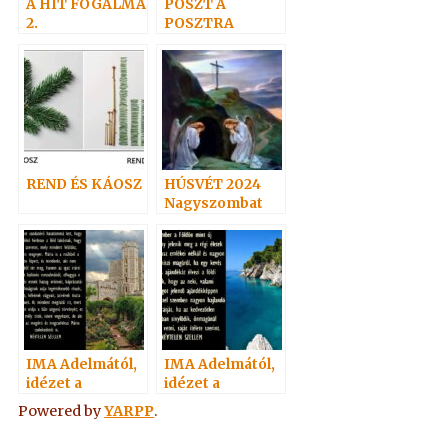
A HIT FOGALMA
POSZT A
2.
POSZTRA
REND ÉS KÁOSZ
HÚSVÉT 2024
Nagyszombat
IMA Adelmától,
IMA Adelmától,
idézet a
idézet a
Névtelen
Névtelen
Powered by
YARPP
.
Szellemtől 35.
Szellemtől 16.