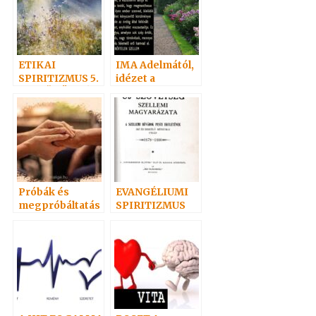
ETIKAI
IMA Adelmától,
SPIRITIZMUS 5.
idézet a
– „IDŐ TÖBBÉ
Névtelen
NEM LÉSZEN”
Szellemtől 31.
Próbák és
EVANGÉLIUMI
megpróbáltatás
SPIRITIZMUS
ok
03.