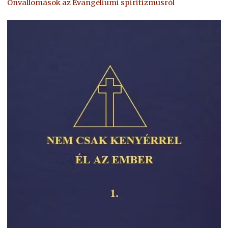
Önvallomások az Evangéliumi spiritizmusról