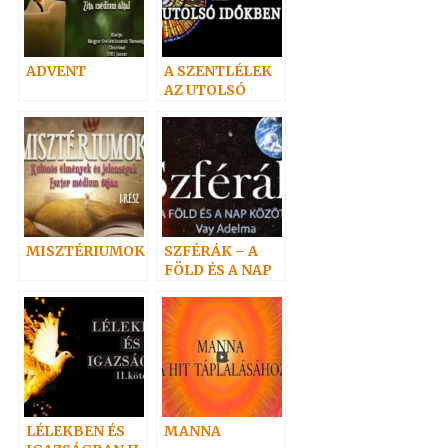
ADVENT
A SZENTLÉLEK
AZ UTOLSÓ
IDŐKBEN
MISZTÉRIUMOK
SZFÉRÁK – A
FÖLD ÉS A NAP
KÖZÖTT
LÉLEKBEN ÉS
MANNA