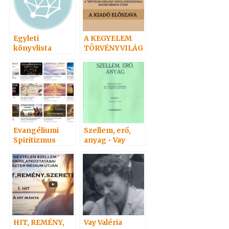
Egyleti
A KEGYELEM
könyvlista
TÖRVÉNYVILÁG
A
Evangéliumi
Szellem, erő,
Spiritizmus
anyag • Vay
Hangoskönyvei
Adelma
népszerűségi
sorrendben 1
HIT, REMÉNY,
Vay Valéria