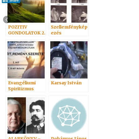
Share
POZITIV
Szellemfénykép
GONDOLATOK 2.
ezés
Evangéliumi
Karsay István
Spiritizmus
Hangoskönyvei
népszerűségi
sorrendben 2
ALAPKÖNYV –
Dohányos János