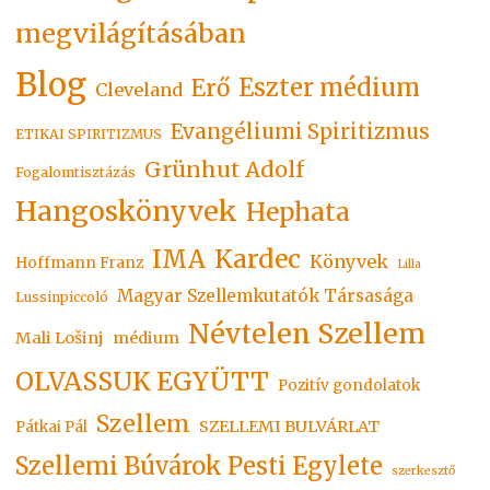
megvilágításában
Blog
Eszter médium
Erő
Cleveland
Evangéliumi Spiritizmus
ETIKAI SPIRITIZMUS
Grünhut Adolf
Fogalomtisztázás
Hangoskönyvek
Hephata
Kardec
IMA
Könyvek
Hoffmann Franz
Lilla
Magyar Szellemkutatók Társasága
Lussinpiccoló
Névtelen Szellem
Mali Lošinj
médium
OLVASSUK EGYÜTT
Pozitív gondolatok
Szellem
SZELLEMI BULVÁRLAT
Pátkai Pál
Szellemi Búvárok Pesti Egylete
szerkesztő