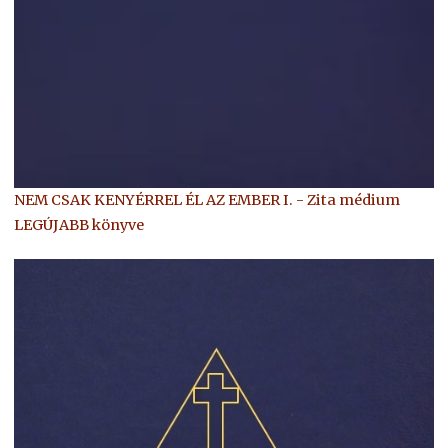
NEM CSAK KENYÉRREL ÉL AZ EMBER I. - Zita médium
LEGÚJABB könyve