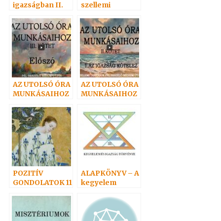
igazságban II.
szellemi
2007
magyarázata-
Máté I. 1999
AZ UTOLSÓ ÓRA
AZ UTOLSÓ ÓRA
MUNKÁSAIHOZ
MUNKÁSAIHOZ
III.
II.
POZITÍV
ALAPKÖNYV – A
GONDOLATOK 11
kegyelem
törvényvilága 3.