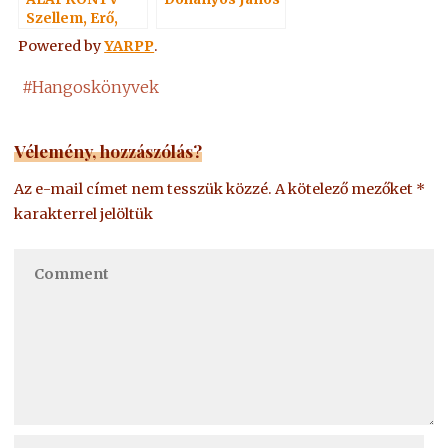
Szellem, Erő,
Anyag 7.
Powered by
YARPP
.
#
Hangoskönyvek
Vélemény, hozzászólás?
Az e-mail címet nem tesszük közzé.
A kötelező mezőket
*
karakterrel jelöltük