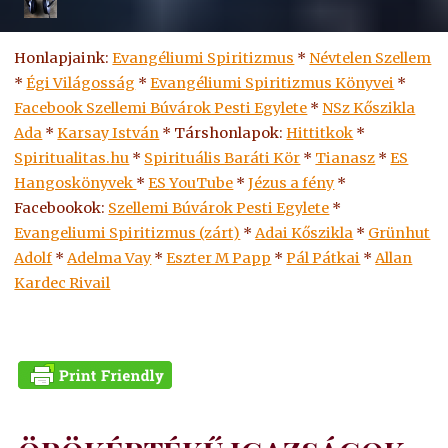
Honlapjaink:
Evangéliumi Spiritizmus
*
Névtelen Szellem
*
Égi Világosság
*
Evangéliumi Spiritizmus Könyvei
*
Facebook Szellemi Búvárok Pesti Egylete
*
NSz Kőszikla
Ada
*
Karsay István
* Társhonlapok:
Hittitkok
*
Spiritualitas.hu
*
Spirituális Baráti Kör
*
Tianasz
*
ES
Hangoskönyvek
*
ES
YouTube
*
Jézus a fény
*
Facebookok:
Szellemi Búvárok Pesti Egylete
*
Evangeliumi Spiritizmus (zárt)
*
Adai Kőszikla
*
Grünhut
Adolf
*
Adelma Vay
*
Eszter M Papp
*
Pál Pátkai
*
Allan
Kardec Rivail