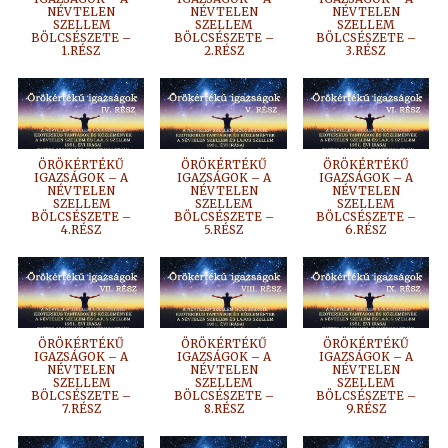
NÉVTELEN
NÉVTELEN
NÉVTELEN
SZELLEM
SZELLEM
SZELLEM
BÖLCSÉSZETE –
BÖLCSÉSZETE –
BÖLCSÉSZETE –
1.RÉSZ
2.RÉSZ
3.RÉSZ
ÖRÖKÉRTÉKŰ
ÖRÖKÉRTÉKŰ
ÖRÖKÉRTÉKŰ
IGAZSÁGOK – A
IGAZSÁGOK – A
IGAZSÁGOK – A
NÉVTELEN
NÉVTELEN
NÉVTELEN
SZELLEM
SZELLEM
SZELLEM
BÖLCSÉSZETE –
BÖLCSÉSZETE –
BÖLCSÉSZETE –
4.RÉSZ
5.RÉSZ
6.RÉSZ
ÖRÖKÉRTÉKŰ
ÖRÖKÉRTÉKŰ
ÖRÖKÉRTÉKŰ
IGAZSÁGOK – A
IGAZSÁGOK – A
IGAZSÁGOK – A
NÉVTELEN
NÉVTELEN
NÉVTELEN
SZELLEM
SZELLEM
SZELLEM
BÖLCSÉSZETE –
BÖLCSÉSZETE –
BÖLCSÉSZETE –
7.RÉSZ
8.RÉSZ
9.RÉSZ