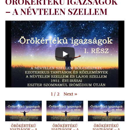
ÖRÖKÉRTÉKŰ IGAZSÁGOK
– A NÉVTELEN SZELLEM
Next
»
1
/
2
ÖRÖKÉRTÉKŰ
ÖRÖKÉRTÉKŰ
ÖRÖKÉRTÉKŰ
IGAZSÁGOK – A
IGAZSÁGOK – A
IGAZSÁGOK – A