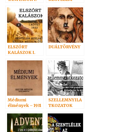
ELSZÓRT
DUÁLTÖRVÉNY
KALÁSZOK I.
Médiumi
SZELLEMNYILA
élmények – 1931
TKOZATOK