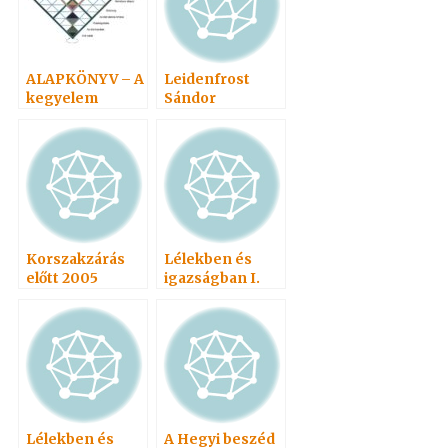
ALAPKÖNYV – A
Leidenfrost
kegyelem
Sándor
törvényvilága 4.
Korszakzárás
Lélekben és
előtt 2005
igazságban I.
2007
Lélekben és
A Hegyi beszéd