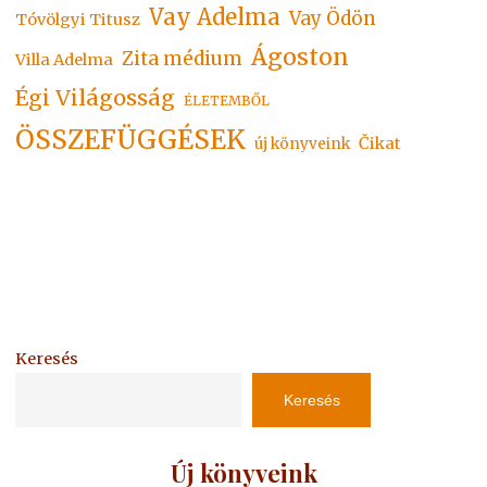
Vay Adelma
Vay Ödön
Tóvölgyi Titusz
Ágoston
Zita médium
Villa Adelma
Égi Világosság
ÉLETEMBŐL
ÖSSZEFÜGGÉSEK
Čikat
új könyveink
Keresés
Keresés
Új könyveink