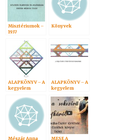
Misztériumok –
Könyvek
1937
ALAPKÖNYV – A
ALAPKÖNYV – A
kegyelem
kegyelem
törvényvilága 2.
törvényvilága 5.
Mészár Anna
MESE A