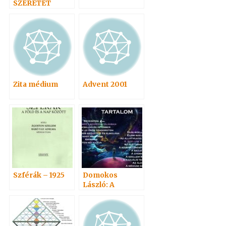
SZERETET
Zita médium
Advent 2001
Szférák – 1925
Domokos
László: A
Szellem élete