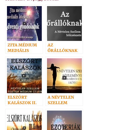
ZITA MÉDIUM
AZ
MEDIÁLIS
ŐRÁLLÓKNAK
KÖZLÉSEI
ELSZÓRT
A NÉVTELEN
KALÁSZOK II.
SZELLEM
KÖZLEMÉNYEI
I.