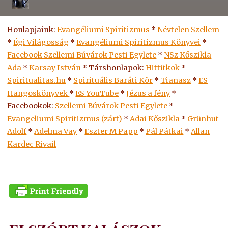
Honlapjaink:
Evangéliumi Spiritizmus
*
Névtelen Szellem
*
Égi Világosság
*
Evangéliumi Spiritizmus Könyvei
*
Facebook Szellemi Búvárok Pesti Egylete
*
NSz Kőszikla
Ada
*
Karsay István
* Társhonlapok:
Hittitkok
*
Spiritualitas.hu
*
Spirituális Baráti Kör
*
Tianasz
*
ES
Hangoskönyvek
*
ES
YouTube
*
Jézus a fény
*
Facebookok:
Szellemi Búvárok Pesti Egylete
*
Evangeliumi Spiritizmus (zárt)
*
Adai Kőszikla
*
Grünhut
Adolf
*
Adelma Vay
*
Eszter M Papp
*
Pál Pátkai
*
Allan
Kardec Rivail