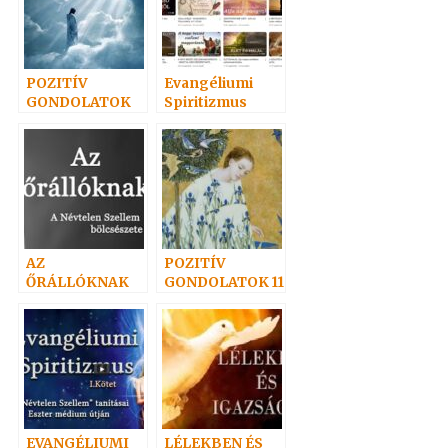
POZITÍV
Evangéliumi
GONDOLATOK
Spiritizmus
6.
Hangoskönyvei
népszerűségi
sorrendben 1
AZ
POZITÍV
ŐRÁLLÓKNAK
GONDOLATOK 11
EVANGÉLIUMI
LÉLEKBEN ÉS