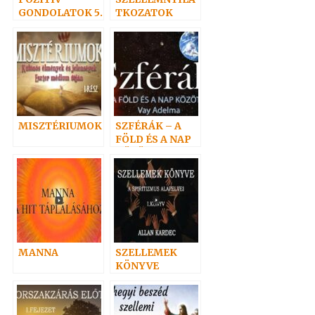
GONDOLATOK 5.
TKOZATOK
MISZTÉRIUMOK
SZFÉRÁK – A
FÖLD ÉS A NAP
KÖZÖTT
MANNA
SZELLEMEK
KÖNYVE