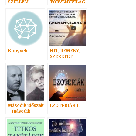
SZELLEM
TÖRVÉNYVILÁG
KÖZLEMÉNYEI
A
I.
Könyvek
HIT, REMÉNY,
SZERETET
Második időszak
EZOTERIÁK I.
– második
oszlop