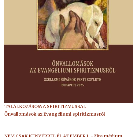
TALÁLKOZÁSOM A SPIRITIZMUSSAL
Önvallomások az Evangéliumi spiritizmusról
NEM CSAK KENYÉRREL ÉL AZ EMBER I. - Zita médium