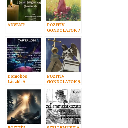
ADVENT
POZITÍV
GONDOLATOK 7.
Domokos
POZITÍV
László: A
GONDOLATOK 9.
Szellem élete
POZITÍV
SZELLEMNYILA