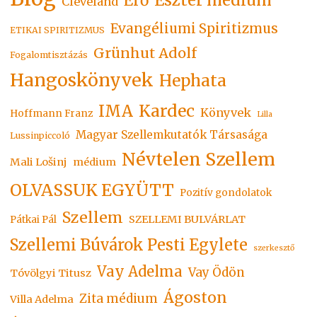
Eszter médium
Erő
Cleveland
Evangéliumi Spiritizmus
ETIKAI SPIRITIZMUS
Grünhut Adolf
Fogalomtisztázás
Hangoskönyvek
Hephata
Kardec
IMA
Könyvek
Hoffmann Franz
Lilla
Magyar Szellemkutatók Társasága
Lussinpiccoló
Névtelen Szellem
Mali Lošinj
médium
OLVASSUK EGYÜTT
Pozitív gondolatok
Szellem
SZELLEMI BULVÁRLAT
Pátkai Pál
Szellemi Búvárok Pesti Egylete
szerkesztő
Vay Adelma
Vay Ödön
Tóvölgyi Titusz
Ágoston
Zita médium
Villa Adelma