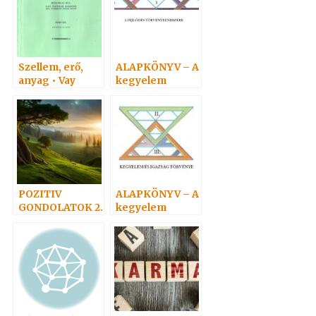
Szellem, erő,
ALAPKÖNYV – A
anyag • Vay
kegyelem
Adelma
törvényvilága 5.
POZITIV
ALAPKÖNYV – A
GONDOLATOK 2.
kegyelem
törvényvilága 3.