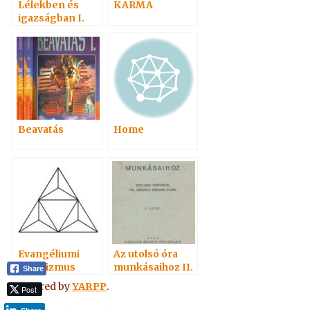
Lélekben és
KARMA
igazságban I.
2007
Beavatás
Home
Evangéliumi
Az utolsó óra
Spiritizmus
munkásaihoz II.
Share
1937
Powered by
YARPP
.
Post