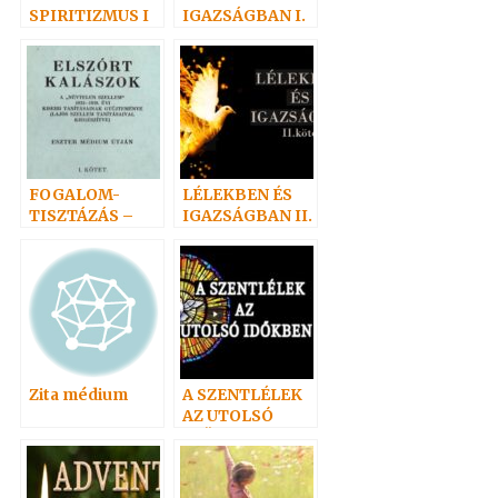
SPIRITIZMUS I
IGAZSÁGBAN I.
FOGALOM-
LÉLEKBEN ÉS
TISZTÁZÁS –
IGAZSÁGBAN II.
Bibliafordítások
Zita médium
A SZENTLÉLEK
AZ UTOLSÓ
IDŐKBEN