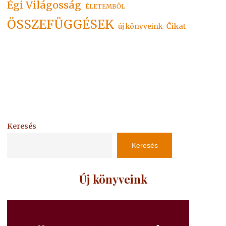
Égi Világosság
ÉLETEMBŐL
ÖSSZEFÜGGÉSEK
Čikat
új könyveink
Keresés
Keresés
Új könyveink