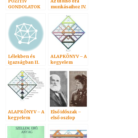
POZITÍV
Az utolsó óra
GONDOLATOK
munkásaihoz IV.
8.
1941
Lélekben és
ALAPKÖNYV – A
igazságban II.
kegyelem
2007
törvényvilága 2.
ALAPKÖNYV – A
Első időszak –
kegyelem
első oszlop
törvényvilága 4.