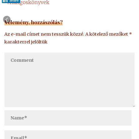
Share
#
Hangoskönyvek
Vélemény, hozzászólás?
Az e-mail címet nem tesszük közzé.
A kötelező mezőket
*
karakterrel jelöltük