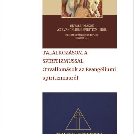
TALÁLKOZÁSOM A
SPIRITIZMUSSAL
Önvallomások az Evangéliumi
spiritizmusról