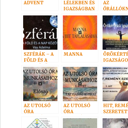
ADVENT
LÉLEKBEN ÉS
AZ
IGAZSÁGBAN
ŐRÁLLÓK
I.
SZFÉRÁK – A
MANNA
ÖRÖKÉRT
FÖLD ÉS A
IGAZSÁG
NAP KÖZÖTT
AZ UTOLSÓ
AZ UTOLSÓ
HIT, REM
ÓRA
ÓRA
SZERETET
MUNKÁSAIH
MUNKÁSAIH
OZ III.
OZ II.