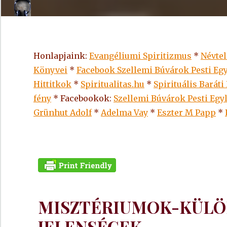
Honlapjaink:
Evangéliumi Spiritizmus
*
Névte
Könyvei
*
Facebook Szellemi Búvárok Pesti Egy
Hittitkok
*
Spiritualitas.hu
*
Spirituális Baráti
fény
* Facebookok:
Szellemi Búvárok Pesti Egy
Grünhut Adolf
*
Adelma Vay
*
Eszter M Papp
*
MISZTÉRIUMOK-KÜLÖ
JELENSÉGEK