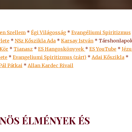
len Szellem
*
Égi Világosság
*
Evangéliumi Spiritizmus
lete
*
NSz Kőszikla Ada
*
Karsay István
* Társhonlapok
 Kör
*
Tianasz
*
ES Hangoskönyvek
*
ES
YouTube
*
Jézu
lete
*
Evangeliumi Spiritizmus (zárt)
*
Adai Kőszikla
*
Pál Pátkai
*
Allan Kardec Rivail
NÖS ÉLMÉNYEK ÉS