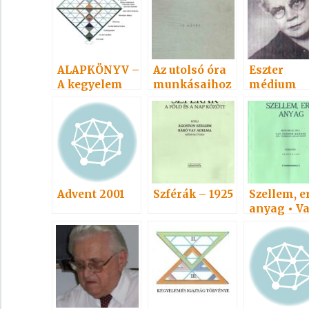
ALAPKÖNYV –
Az utolsó óra
Eszter
A kegyelem
munkásaihoz
médium
törvényvilága
IV. 1941
4.
Advent 2001
Szférák – 1925
Szellem, er
anyag • V
Adelma