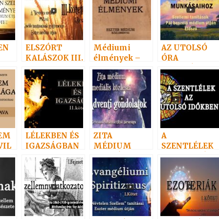
EN
ELSZÓRT
Médiumi
AZ UTOLSÓ
KALÁSZOK III.
élmények –
ÓRA
NYE
1931
MUNKÁSAIH
OZ I.
EM
LÉLEKBEN ÉS
ZITA
A
VIL
IGAZSÁGBAN
MÉDIUM
SZENTLÉLEK
II.
MEDIÁLIS
AZ UTOLSÓ
KÖZLÉSEI
IDŐKBEN