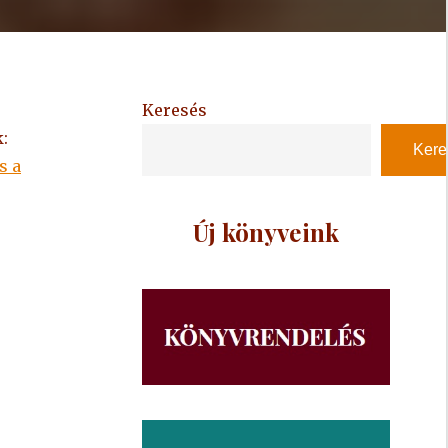
Keresés
:
Kere
s a
Új könyveink