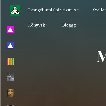
Skip
to
Evangéliumi Spiritizmus
Szelle
content
Evangéliumi
Könyvek
Bloggg
Spiritizmus