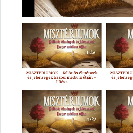
MISZTÉRIUMOK – Különös élmények
MISZTÉRIU
és jelenségek Eszter médium útján –
és jelensé
I.Rész