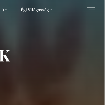
da)
Égi Világosság
K