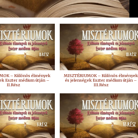
MOK – Különös élmények
MISZTÉRIUMOK – Különös élménye
gek Eszter médium útján –
és jelenségek Eszter médium útján –
II.Rész
III.Rész