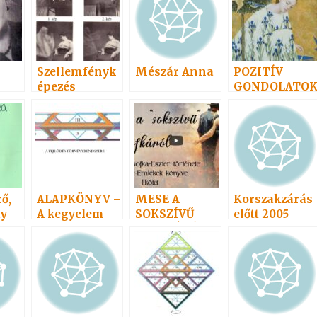
népszerűségi
sorrendben 1
Szellemfényk
Mészár Anna
POZITÍV
épezés
GONDOLATO
11
ő,
ALAPKÖNYV –
MESE A
Korszakzárás
ay
A kegyelem
SOKSZÍVŰ
előtt 2005
törvényvilága
ZSOFKÁRÓL
5.