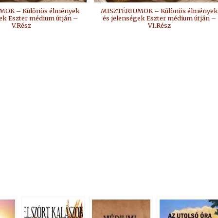
MOK – Különös élmények
MISZTÉRIUMOK – Különös élménye
gek Eszter médium útján –
és jelenségek Eszter médium útján –
V.Rész
VI.Rész