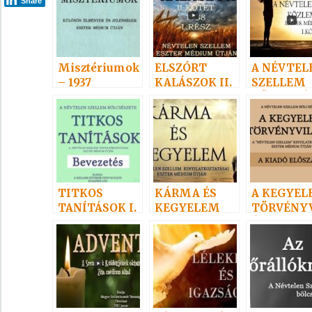
Share
Misztériumok
ELSZÓRT
A NÉVTEL
– 1937
KALÁSZOK II.
SZELLEM
KÖZLEMÉ
I I.
TITKOS
KÁRMA ÉS
A KEGYEL
TANÍTÁSOK I.
KEGYELEM
TÖRVÉNY
ÁGA