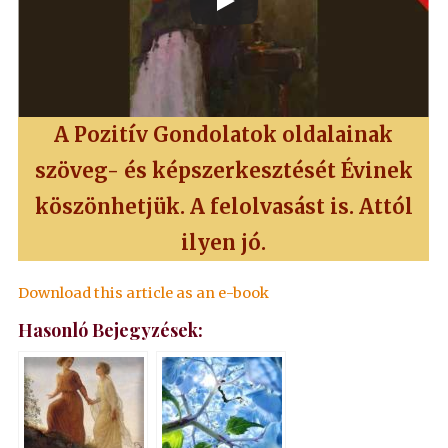
A Pozitív Gondolatok oldalainak
szöveg- és képszerkesztését Évinek
köszönhetjük.
A felolvasást is. Attól
ilyen jó.
Download this article as an e-book
Hasonló Bejegyzések: