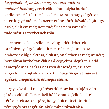
kegyelmének, az Isten nagy szeretetének az
emberekhez,
hogy ezek előtt a homályba burkolt
szellemek előtt hirdethessétek az Isten nagyságát, az
isten kegyelmének és szeretetének örökkévalóságát. Így
azok, akik ezt még nem tudják és nem ismerik,
tudomást szerezhetnek róla.
De nemcsak a szellemek világa előtt lehettek
tanúbizonyságok, akik titeket néznek, hanem az
emberek világa előtt is, akik itt, az életben is még mindig
homályba burkoltan élik az ő kegyelmi idejüket. Hadd
ismerjék meg ezek is az Isten dicsőségét, az Isten
kegyelmét tirajtatok keresztül,
hogy megkívánják azt
egészen megismerni és megszeretni.
Egyszóval a ti megtérésetekkel, az isten útján való
járásotokkal lelkeket kell hódítanotok, lelkeket kell
térítenetek az Úr útjára, hogy akik már elfáradtak a
tévelygés országútján, akik már elfáradtak a