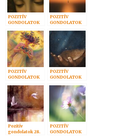
POZITÍV
POZITÍV
GONDOLATOK
GONDOLATOK
23.
20.
POZITÍV
POZITÍV
GONDOLATOK
GONDOLATOK
29.
45.
Pozitív
POZITÍV
gondolatok 28.
GONDOLATOK