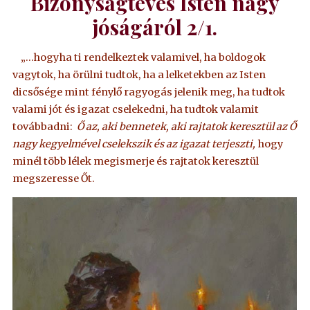
Bizonyságtevés Isten nagy
jóságáról 2/1.
„…hogyha ti rendelkeztek valamivel, ha boldogok
vagytok, ha örülni tudtok, ha a lelketekben az Isten
dicsősége mint fénylő ragyogás jelenik meg, ha tudtok
valami jót és igazat cselekedni, ha tudtok valamit
továbbadni:
Ő az, aki bennetek, aki rajtatok keresztül az Ő
nagy kegyelmével cselekszik és az igazat terjeszti,
hogy
minél több lélek megismerje és rajtatok keresztül
megszeresse Őt.