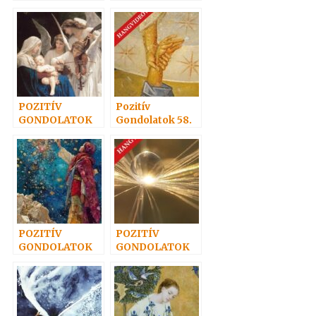
37.
15.
POZITÍV
Pozitív
GONDOLATOK
Gondolatok 58.
41.
POZITÍV
POZITÍV
GONDOLATOK
GONDOLATOK
34.
59.