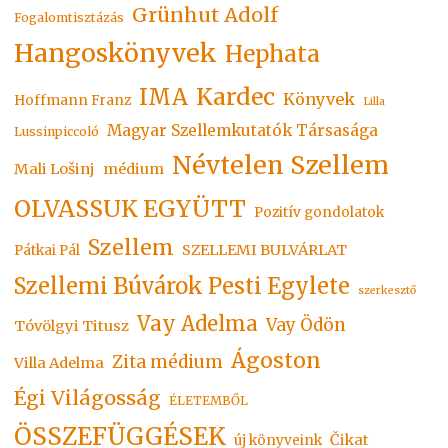
Grünhut Adolf
Fogalomtisztázás
Hangoskönyvek
Hephata
Kardec
IMA
Könyvek
Hoffmann Franz
Lilla
Magyar Szellemkutatók Társasága
Lussinpiccoló
Névtelen Szellem
Mali Lošinj
médium
OLVASSUK EGYÜTT
Pozitív gondolatok
Szellem
SZELLEMI BULVÁRLAT
Pátkai Pál
Szellemi Búvárok Pesti Egylete
szerkesztő
Vay Adelma
Vay Ödön
Tóvölgyi Titusz
Ágoston
Zita médium
Villa Adelma
Égi Világosság
ÉLETEMBŐL
ÖSSZEFÜGGÉSEK
Čikat
új könyveink