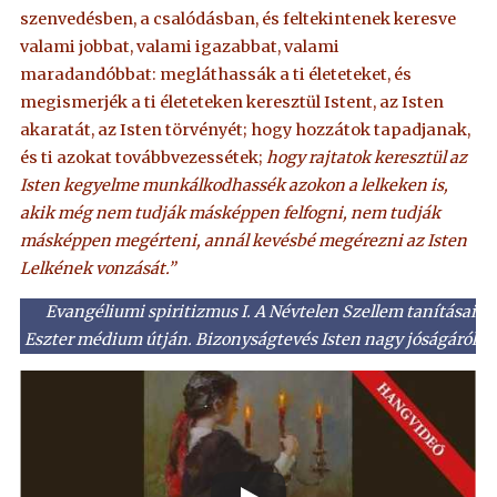
szenvedésben, a csalódásban, és feltekintenek keresve
valami jobbat, valami igazabbat, valami
maradandóbbat: megláthassák a ti életeteket, és
megismerjék a ti életeteken keresztül Istent, az Isten
akaratát, az Isten törvényét; hogy hozzátok tapadjanak,
és ti azokat továbbvezessétek;
hogy rajtatok keresztül az
Isten kegyelme munkálkodhassék azokon a lelkeken is,
akik még nem tudják másképpen felfogni, nem tudják
másképpen megérteni, annál kevésbé megérezni az Isten
Lelkének vonzását.”
Evangéliumi spiritizmus I. A Névtelen Szellem tanításai
Eszter médium útján. Bizonyságtevés Isten nagy jóságáról