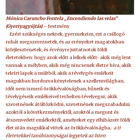
Mónica Caruncho Fontela „Encendiendo las velas”
(Gyertyagyújtás)
– festmény
Ezért szükséges nektek, gyermekeim, ezt a csillogó
ruhát megszereznetek, és az erényeket magatokban
kifejlesztenetek, és érvényre juttatnotok földi
életetekben: hogy azok előtt a lelkek előtt- akik még lent
vannak a mélyben, akik még nincsenek életre híva, akik
teleírt lapok a múltból, akik a tévelygés emlékeit
magukban hordozva kénytelenek a szellemvilágban,
időt nem ismerő örökkévalóságban, bűneik és
tévelygéseik emlékeivel terhelten tévelyegni; akik
szeretnének átöltözködni, szeretnének megszabadulni
azoktól a következményektől, azoktól a megunt és
átszenvedett emlékektől, amelyeket egy elhibázott földi
élet után magukkal vittek az örökkévalóságba,-
a ti
életetekkel tanúbizonyságai legyetek az Isten