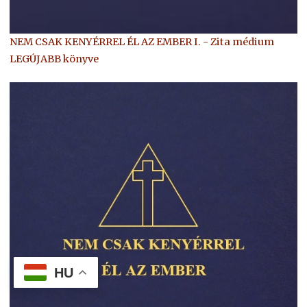
NEM CSAK KENYÉRREL ÉL AZ EMBER I. - Zita médium
LEGÚJABB könyve
HU