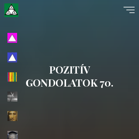
Skip
to
content
Evangéliumi
Spiritizmus
POZITÍV
GONDOLATOK 70.