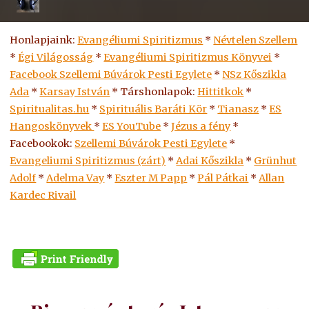
Honlapjaink:
Evangéliumi Spiritizmus
*
Névtelen Szellem
*
Égi Világosság
*
Evangéliumi Spiritizmus Könyvei
*
Facebook Szellemi Búvárok Pesti Egylete
*
NSz Kőszikla
Ada
*
Karsay István
* Társhonlapok:
Hittitkok
*
Spiritualitas.hu
*
Spirituális Baráti Kör
*
Tianasz
*
ES
Hangoskönyvek
*
ES
YouTube
*
Jézus a fény
*
Facebookok:
Szellemi Búvárok Pesti Egylete
*
Evangeliumi Spiritizmus (zárt)
*
Adai Kőszikla
*
Grünhut
Adolf
*
Adelma Vay
*
Eszter M Papp
*
Pál Pátkai
*
Allan
Kardec Rivail