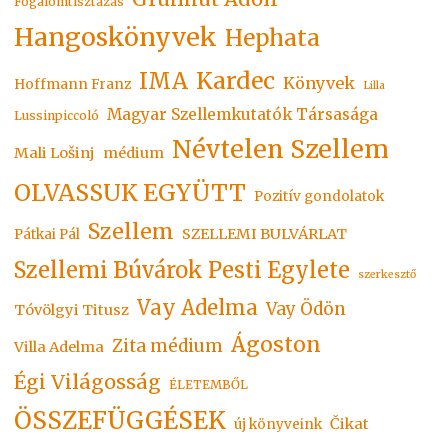
Fogalomtisztázás
Hangoskönyvek
Hephata
Kardec
IMA
Könyvek
Hoffmann Franz
Lilla
Magyar Szellemkutatók Társasága
Lussinpiccoló
Névtelen Szellem
Mali Lošinj
médium
OLVASSUK EGYÜTT
Pozitív gondolatok
Szellem
SZELLEMI BULVÁRLAT
Pátkai Pál
Szellemi Búvárok Pesti Egylete
szerkesztő
Vay Adelma
Vay Ödön
Tóvölgyi Titusz
Ágoston
Zita médium
Villa Adelma
Égi Világosság
ÉLETEMBŐL
ÖSSZEFÜGGÉSEK
Čikat
új könyveink