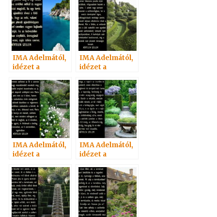
IMA Adelmától,
IMA Adelmától,
idézet a
idézet a
Névtelen
Névtelen
Szellemtől 16.
Szellemtől 6.
IMA Adelmától,
IMA Adelmától,
idézet a
idézet a
Névtelen
Névtelen
Szellemtől 36.
Szellemtől 12.