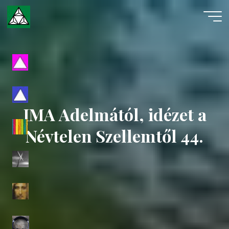
Skip
to
content
Evangéliumi
Spiritizmus
IMA Adelmától, idézet a
Névtelen Szellemtől 44.