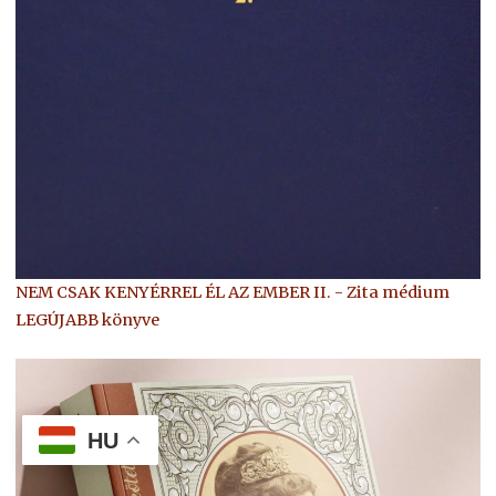
NEM CSAK KENYÉRREL ÉL AZ EMBER II. - Zita médium
LEGÚJABB könyve
HU