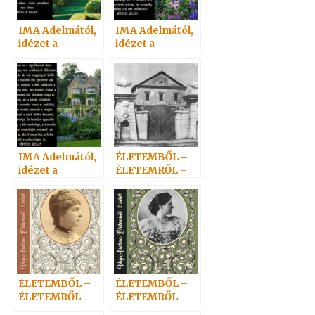
IMA Adelmától,
IMA Adelmától,
idézet a
idézet a
Névtelen
Névtelen
Szellemtől 10.
Szellemtől 34.
IMA Adelmától,
ÉLETEMBŐL –
idézet a
ÉLETEMRŐL –
Névtelen
ADELMÁTÓL 6.
Szellemtől 42.
–
ZÁRÓGONDOLA
T
ÉLETEMBŐL –
ÉLETEMBŐL –
ÉLETEMRŐL –
ÉLETEMRŐL –
ADELMÁTÓL 4.
ADELMÁTÓL 5.