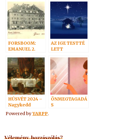
útján: Isten felé
FORSBOOM:
AZ IGE TESTTÉ
EMANUEL 2.
LETT
HÚSVÉT 2024 –
ÖNMEGTAGADÁ
Nagykedd
S
Powered by
YARPP
.
Vélemény, hozzászólás?