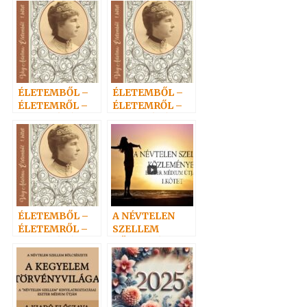
ÉLETEMBŐL –
ÉLETEMBŐL –
ÉLETEMRŐL –
ÉLETEMRŐL –
ADELMÁTÓL 3.
ADELMÁTÓL 1.
ÉLETEMBŐL –
A NÉVTELEN
ÉLETEMRŐL –
SZELLEM
ADELMÁTÓL 2.
KÖZLEMÉNYEI
I.