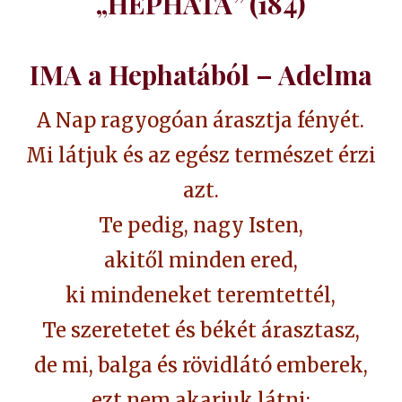
„HEPHATA” (184)
IMA a Hephatából – Adelma
A Nap ragyogóan árasztja fényét.
Mi látjuk és az egész természet érzi
azt.
Te pedig, nagy Isten,
akitől minden ered,
ki mindeneket teremtettél,
Te szeretetet és békét árasztasz,
de mi, balga és rövidlátó emberek,
ezt nem akarjuk látni;