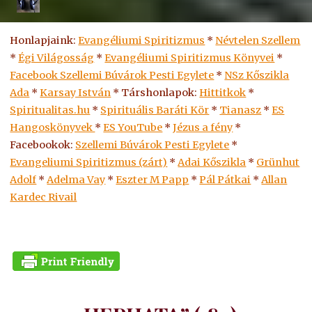
Honlapjaink:
Evangéliumi Spiritizmus
*
Névtelen Szellem
*
Égi Világosság
*
Evangéliumi Spiritizmus Könyvei
*
Facebook Szellemi Búvárok Pesti Egylete
*
NSz Kőszikla
Ada
*
Karsay István
* Társhonlapok:
Hittitkok
*
Spiritualitas.hu
*
Spirituális Baráti Kör
*
Tianasz
*
ES
Hangoskönyvek
*
ES
YouTube
*
Jézus a fény
*
Facebookok:
Szellemi Búvárok Pesti Egylete
*
Evangeliumi Spiritizmus (zárt)
*
Adai Kőszikla
*
Grünhut
Adolf
*
Adelma Vay
*
Eszter M Papp
*
Pál Pátkai
*
Allan
Kardec Rivail