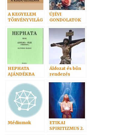
A KEGYELEM
ÚJÉVI
TÖRVÉNYVILÁG
GONDOLATOK
A
HEPHATA
Áldozat és bűn
AJÁNDÉKBA
rendezés
Médiumok
ETIKAI
SPIRITIZMUS 2.
– Az önismeret