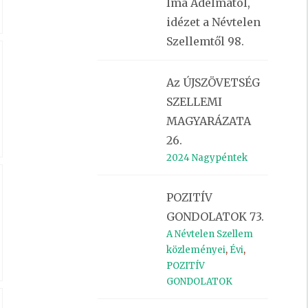
Ima Adelmától,
idézet a Névtelen
Szellemtől 98.
Az ÚJSZÖVETSÉG
SZELLEMI
MAGYARÁZATA
26.
2024 Nagypéntek
POZITÍV
GONDOLATOK 73.
A Névtelen Szellem
közleményei
,
Évi
,
POZITÍV
GONDOLATOK