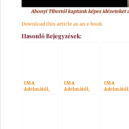
Abonyi Tibortól kaptunk képes idézeteket a
Download this article as an e-book
Hasonló Bejegyzések:
IMA
IMA
IMA
Adelmától,
Adelmától,
Adelmától
idézet a
idézet a
idézet a
Névtelen
Névtelen
Névtelen
Szellemtől 5.
Szellemtől 31.
Szellemtől 