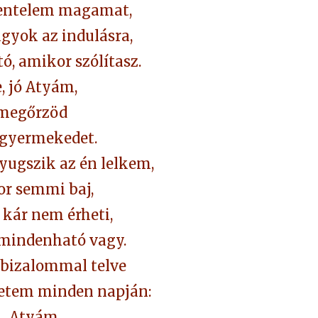
entelem magamat,
agyok az indulásra,
, amikor szólítasz.
, jó Atyám,
megőrzöd
 gyermekedet.
yugszik az én lelkem,
r semmi baj,
kár nem érheti,
mindenható vagy.
s bizalommal telve
etem minden napján:
„Atyám,