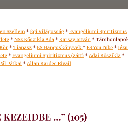
len Szellem
*
Égi Világosság
*
Evangéliumi Spiritizmus
lete
*
NSz Kőszikla Ada
*
Karsay István
* Társhonlapok
 Kör
*
Tianasz
*
ES Hangoskönyvek
*
ES
YouTube
*
Jézu
lete
*
Evangeliumi Spiritizmus (zárt)
*
Adai Kőszikla
*
Pál Pátkai
*
Allan Kardec Rivail
 KEZEIDBE …” (105)