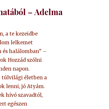
hatából – Adelma
, a te kezeidbe
lom lelkemet
 és halálomban” –
rok Hozzád szólni
nden napon.
 túlvilági életben a
ok lenni, jó Atyám.
k hívó szavadtól,
rt egészen