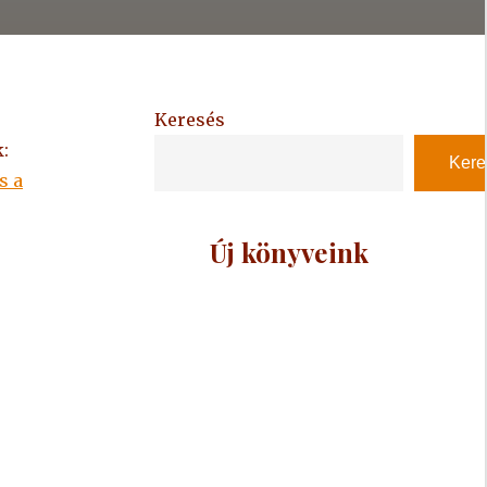
Keresés
:
Kere
s a
Új könyveink