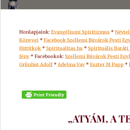
Honlapjaink:
Evangéliumi Spiritizmus
*
Névte
Könyvei
*
Facebook Szellemi Búvárok Pesti Egy
Hittitkok
*
Spiritualitas.hu
*
Spirituális Baráti
fény
* Facebookok:
Szellemi Búvárok Pesti Egy
Grünhut Adolf
*
Adelma Vay
*
Eszter M Papp
*
„ATYÁM, A TE