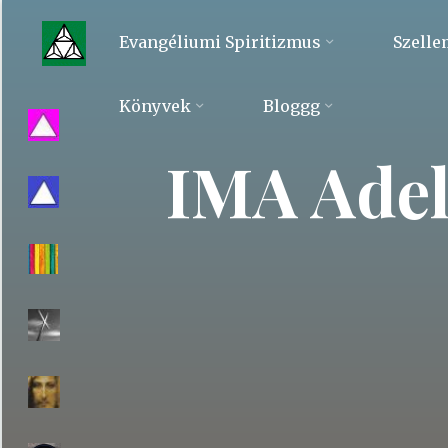
Skip
to
Evangéliumi Spiritizmus
Szelle
content
Evangéliumi
Könyvek
Bloggg
Spiritizmus
IMA Adel