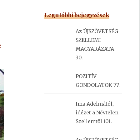
Legutóbbi bejegyzések
Az ÚJSZÖVETSÉG
SZELLEMI
z
MAGYARÁZATA
30.
POZITÍV
GONDOLATOK 77.
Ima Adelmától,
idézet a Névtelen
Szellemtől 101.