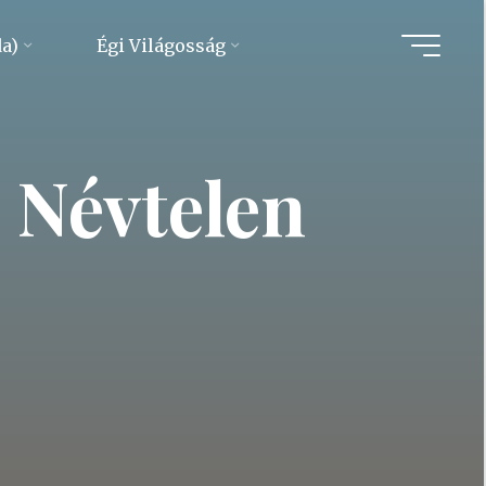
da)
Égi Világosság
 Névtelen