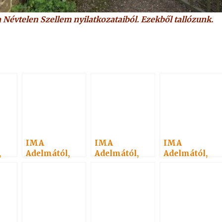
 Névtelen Szellem nyilatkozataiból. Ezekből tallózunk.
IMA
IMA
IMA
,
Adelmától,
Adelmától,
Adelmától,
idézet a
idézet a
idézet a
Névtelen
Névtelen
Névtelen
7.
Szellemtől 40.
Szellemtől 14.
Szellemtől 9.