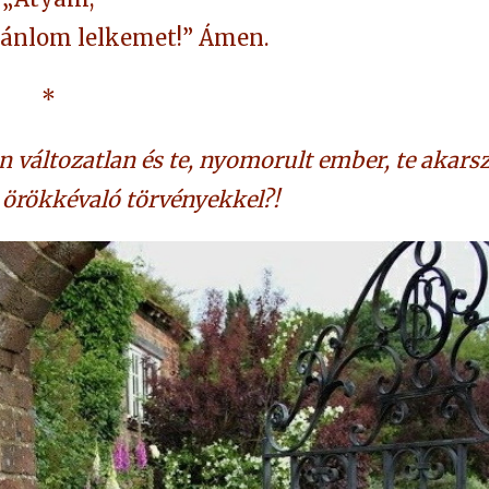
ajánlom lelkemet!” Ámen.
*
en változatlan és te, nyomorult ember, te akars
 örökkévaló törvényekkel?!