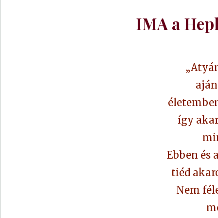
IMA a Hep
„Atyám
aján
életemben
így aka
mi
Ebben és a
tiéd akar
Nem féle
me