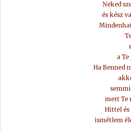
Neked sz
és kész v
Mindenható
Te
a Te
Ha Benned n
akko
semmi 
mert Te 
Hittel é
ismétlem él