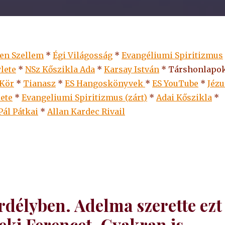
len Szellem
*
Égi Világosság
*
Evangéliumi Spiritizmus
lete
*
NSz Kőszikla Ada
*
Karsay István
* Társhonlapok
 Kör
*
Tianasz
*
ES Hangoskönyvek
*
ES
YouTube
*
Jézu
lete
*
Evangeliumi Spiritizmus (zárt)
*
Adai Kőszikla
*
Pál Pátkai
*
Allan Kardec Rivail
Erdélyben. Adelma szerette ezt
leki Ferencet. Gyakran is