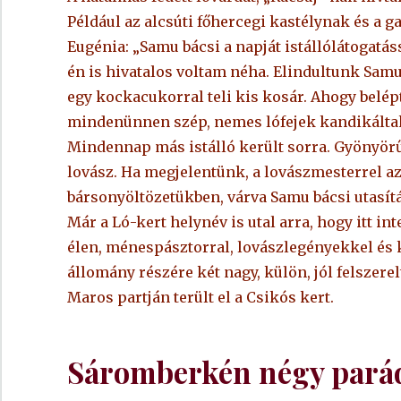
Például az alcsúti főhercegi kastélynak és a g
Eugénia: „Samu bácsi a napját istállólátogatá
én is hivatalos voltam néha. Elindultunk Samu 
egy kockacukorral teli kis kosár. Ahogy belépt
mindenünnen szép, nemes lófejek kandikáltak
Mindennap más istálló került sorra. Gyönyörű t
lovász. Ha megjelentünk, a lovászmesterrel az 
bársonyöltözetükben, várva Samu bácsi utasítá
Már a Ló-kert helynév is utal arra, hogy itt in
élen, ménespásztorral, lovászlegényekkel és k
állomány részére két nagy, külön, jól felszerelt
Maros partján terült el a Csikós kert.
Sáromberkén négy parádé