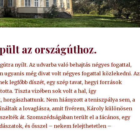
pült az országúthoz.
útra nyílt. Az udvarba való behajtás négyes fogattal,
ugyanis még divat volt négyes fogattal közlekedni. Az
k legfőbb díszét, egy szép tavat, hegyi források
totta. Tiszta vizében sok volt a hal, így
horgászhattunk. Nem hiányzott a teniszpálya sem, a
náltak a lovaglásra, amit fivérem, Károly különösen
szelték át. Szomszédságában terült el a fácános, egy
adászatok, és ősszel – nekem felejthetetlen –