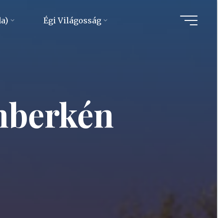
da)
Égi Világosság
omberkén