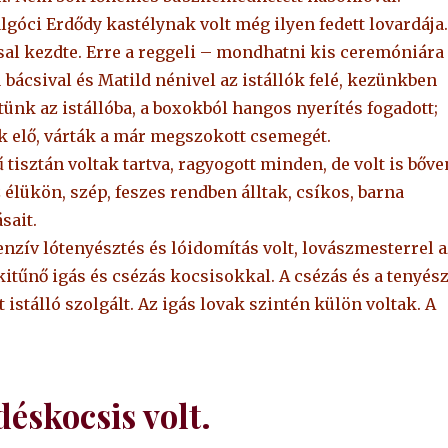
algóci Erdődy kastélynak volt még ilyen fedett lovardája.
ssal kezdte. Erre a reggeli – mondhatni kis ceremóniára
bácsival és Matild nénivel az istállók felé, kezünkben
ünk az istállóba, a boxokból hangos nyerítés fogadott;
 elő, várták a már megszokott csemegét.
isztán voltak tartva, ragyogott minden, de volt is bőve
élükön, szép, feszes rendben álltak, csíkos, barna
sait.
tenzív lótenyésztés és lóidomítás volt, lovászmesterrel a
itűnő igás és csézás kocsisokkal. A csézás és a tenyés
 istálló szolgált. Az igás lovak szintén külön voltak. A
skocsis volt.