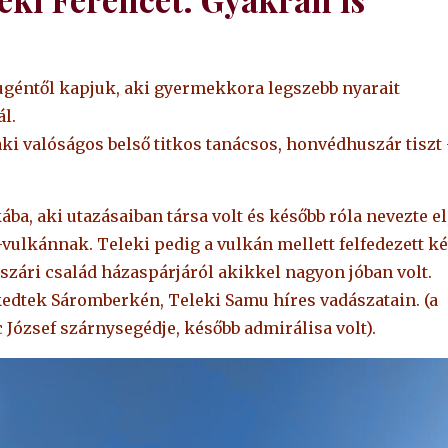
Eugéntől kapjuk, aki gyermekkora legszebb nyarait
l.
aki valóságos belső titkos tanácsos, honvédhuszár tiszt
ba, aki utazásaiban társa volt és később róla nevezte el
vulkánnak. Teleki pedig a vulkán mellett felfedezett ké
ászári család házaspárjáról akikkel nagyon jóban volt.
dtek Sáromberkén, Teleki Samu híres vadászatain. (a
József szárnysegédje, később admirálisa volt).