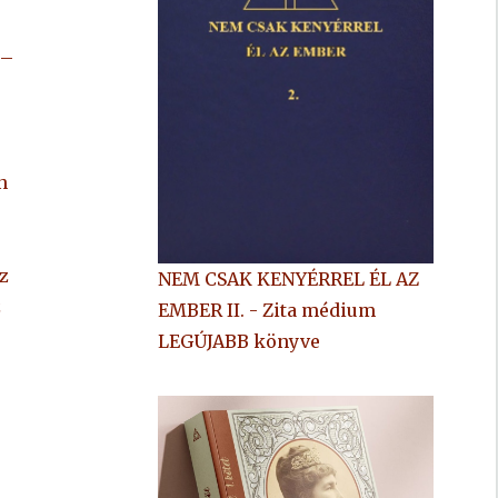
 –
n
z
NEM CSAK KENYÉRREL ÉL AZ
z
EMBER II. - Zita médium
LEGÚJABB könyve