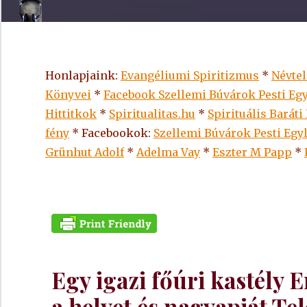
Honlapjaink:
Evangéliumi Spiritizmus
*
Névte
Könyvei
*
Facebook Szellemi Búvárok Pesti Egy
Hittitkok
*
Spiritualitas.hu
*
Spirituális Baráti
fény
* Facebookok:
Szellemi Búvárok Pesti Egy
Grünhut Adolf
*
Adelma Vay
*
Eszter M Papp
*
Egy igazi főúri kastély 
a helyet és nagyapját Te