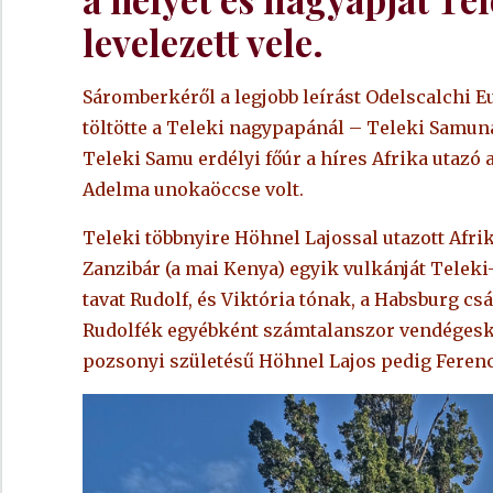
levelezett vele.
Sáromberkéről a legjobb leírást Odelscalchi 
töltötte a Teleki nagypapánál – Teleki Samuná
Teleki Samu erdélyi főúr a híres Afrika utazó 
Adelma unokaöccse volt.
Teleki többnyire Höhnel Lajossal utazott Afriká
Zanzibár (a mai Kenya) egyik vulkánját Teleki-
tavat Rudolf, és Viktória tónak, a Habsburg cs
Rudolfék egyébként számtalanszor vendégeske
pozsonyi születésű Höhnel Lajos pedig Ferenc 