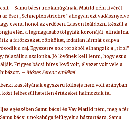
csit – Samu bácsi unokahúgának, Matild néni fivérét –
 az őszi „Schnepfenstrichre” ahogyan ezt vadásznyelv
nagy csend honol az erdőben. Lasson leáldozni készül a
ongja eléri a legmagasabb tölgyfák koronáját, elindulna
ütik a fatörzseket, rönköket, irdatlan lármát csapva
Erősödik a zaj. Egyszerre sok torokból elhangzik a „tirol
gy felszállt a szalonka. Jó lövőnek kell lenni, hogy ezt a
lják. Frigyes bácsi híres lövő volt, élvezet volt vele a
hibázott.
– Mózes Ferenc emlékei
berki kastélyának egyszerű külseje nem volt arányban
i közt felbecsülhetetlen értékeket halmoztak fel
ljes egészében Samu bácsi és Vay Matild néni, meg a fér
, Samu bácsi unokahúga felügyelt a háztartásra, Samu