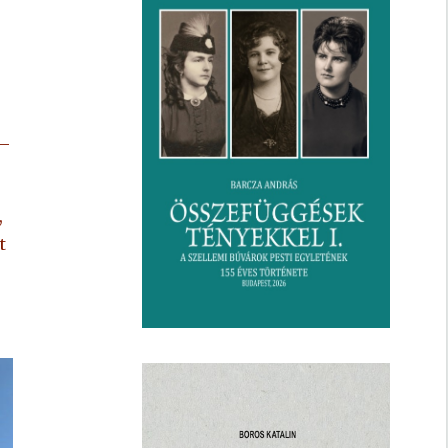
 –
,
t