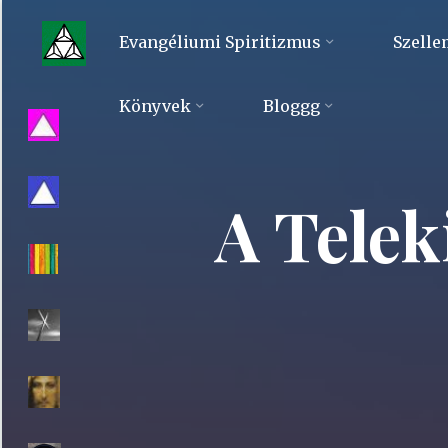
Skip
to
Evangéliumi Spiritizmus
Szelle
content
Evangéliumi
Könyvek
Bloggg
Spiritizmus
A Telek