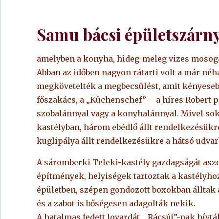
Samu bácsi épületszárny
amelyben a konyha, hideg-meleg vizes mosogat
Abban az időben nagyon rátarti volt a már néh
megkövetelték a megbecsülést, amit kényese
főszakács, a „Küchenschef” – a híres Robert pé
szobalánnyal vagy a konyhalánnyal. Mivel sok
kastélyban, három ebédlő állt rendelkezésükre.
kuglipálya állt rendelkezésükre a hátsó udvar
A sáromberki Teleki-kastély gazdagságát asze
építmények, helyiségek tartoztak a kastélyho
épületben, szépen gondozott boxokban álltak a
és a zabot is bőségesen adagolták nekik.
A hatalmas fedett lovardát, „Rácsúj”-nak hív