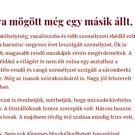
a mögött még egy másik állt,
óhelyiség, vasalószoba és több személyzeti ebédlő volt
a harminc-negyven évet leszolgált személyzet, Ők is
bb, magasabb rendű munkájuk révén megérdemeltek. A
ldául a világért le nem ült volna egy asztalhoz a
féle rendű és rangú személyzet szolgált a sáromberki
 Még az inasok szórakozásáról is. Nagy, jól felszerelt
ban.
rint is érezhetjük, mérhetjük, hogy micsoda kivételes
z. A lóistállóknak fontos szerepük volt. Három hosszú
 lovak. A majdnem térdig érő szalma mindig friss volt,
ták. Nem sok főnemes büszkélkedhetett hasonlóval.