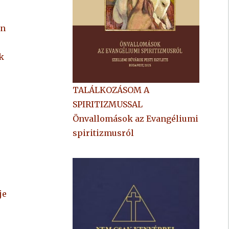
en
k
”
TALÁLKOZÁSOM A
SPIRITIZMUSSAL
Önvallomások az Evangéliumi
spiritizmusról
je