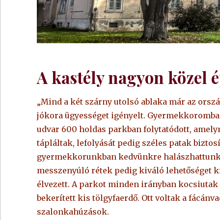
A kastély nagyon közel é
„Mind a két szárny utolsó ablaka már az ország
jókora ügyességet igényelt. Gyermekkoromban 
udvar 600 holdas parkban folytatódott, amelyne
tápláltak, lefolyását pedig széles patak biztosí
gyermekkorunkban kedvünkre halászhattunk, 
messzenyúló rétek pedig kiváló lehetőséget kí
élvezett. A parkot minden irányban kocsiutak 
bekerített kis tölgyfaerdő. Ott voltak a fácánv
szalonkahúzások.