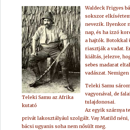
Waldeck Frigyes bá
sokszor elkísértem
nevezik. Ilyenkor 
nap, és ha izzó kor
a hajtók. Botokkal 
riasztják a vadat. 
kiáltás, jelezve, ho
sebes madarat eltalá
vadászat. Nemigen 
Teleki Samu sárom
vagyonával, de fala
Teleki Samu az Afrika
tulajdonosai.
kutató
Az egyik szárnya te
privát lakosztályául szolgált. Vay Matild néni
bácsi ugyanis soha nem nősült meg.