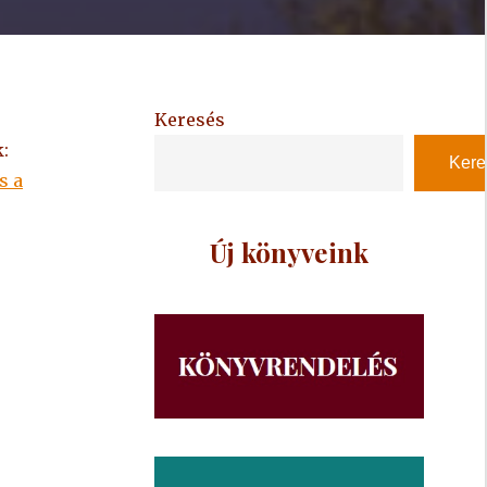
Keresés
:
Kere
s a
Új könyveink