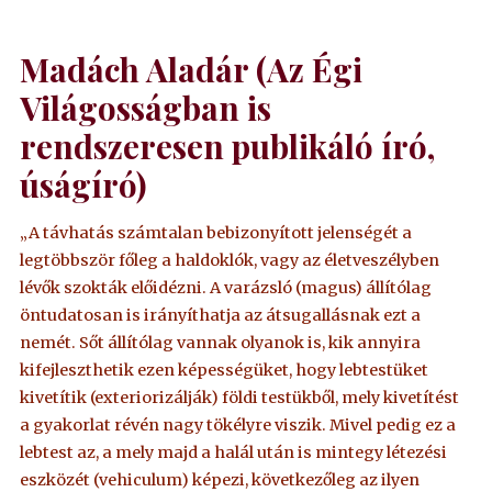
Madách Aladár (Az Égi
Világosságban is
rendszeresen publikáló író,
úságíró)
„A távhatás számtalan bebizonyított jelenségét a
legtöbbször főleg a haldoklók, vagy az életveszélyben
lévők szokták előidézni. A varázsló (magus) állítólag
öntudatosan is irányíthatja az átsugallásnak ezt a
nemét. Sőt állítólag vannak olyanok is, kik annyira
kifejleszthetik ezen képességüket, hogy lebtestüket
kivetítik (exteriorizálják) földi testükből, mely kivetítést
a gyakorlat révén nagy tökélyre viszik. Mivel pedig ez a
lebtest az, a mely majd a halál után is mintegy létezési
eszközét (vehiculum) képezi, következőleg az ilyen