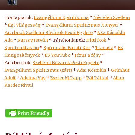
Honlapjaink:
Evangéliumi Spiritizmus
*
Névtelen Szellem
*
Égi Világosság
*
Evangéliumi Spiritizmus Könyvei
*
Facebook Szellemi Búvárok Pesti Egylete
*
NSz Kőszikla
Ada
*
Karsay István
* Társhonlapok:
Hittitkok
*
Spiritualitas.hu
*
Spirituális Baráti Kör
*
Tianasz
*
ES
Hangoskönyvek
*
ES
YouTube
*
Jézus a fény
*
Facebookok:
Szellemi Búvárok Pesti Egylete
*
Evangeliumi Spiritizmus (zárt)
*
Adai Kőszikla
*
Grünhut
Adolf
*
Adelma Vay
*
Eszter M Papp
*
Pál Pátkai
*
Allan
Kardec Rivail