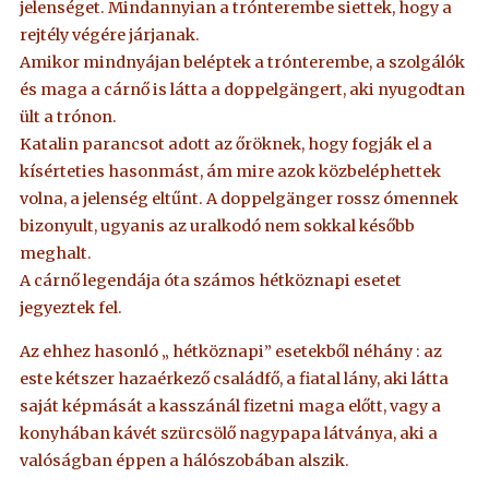
jelenséget. Mindannyian a trónterembe siettek, hogy a
rejtély végére járjanak.
Amikor mindnyájan beléptek a trónterembe, a szolgálók
és maga a cárnő is látta a doppelgängert, aki nyugodtan
ült a trónon.
Katalin parancsot adott az őröknek, hogy fogják el a
kísérteties hasonmást, ám mire azok közbeléphettek
volna, a jelenség eltűnt. A doppelgänger rossz ómennek
bizonyult, ugyanis az uralkodó nem sokkal később
meghalt.
A cárnő legendája óta számos hétköznapi esetet
jegyeztek fel.
Az ehhez hasonló „ hétköznapi” esetekből néhány : az
este kétszer hazaérkező családfő, a fiatal lány, aki látta
saját képmását a kasszánál fizetni maga előtt, vagy a
konyhában kávét szürcsölő nagypapa látványa, aki a
valóságban éppen a hálószobában alszik.