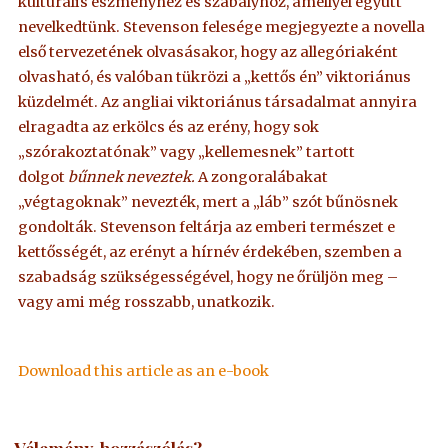
kulturális eszményhez és szabályhoz, amellyel együtt
nevelkedtünk. Stevenson felesége megjegyezte a novella
első tervezetének olvasásakor, hogy az allegóriaként
olvasható, és valóban tükrözi a „kettős én” viktoriánus
küzdelmét. Az angliai viktoriánus társadalmat annyira
elragadta az erkölcs és az erény, hogy sok
„szórakoztatónak” vagy „kellemesnek” tartott
dolgot
bűnnek neveztek.
A zongoralábakat
„végtagoknak” nevezték, mert a „láb” szót bűnösnek
gondolták. Stevenson feltárja az emberi természet e
kettősségét, az erényt a hírnév érdekében, szemben a
szabadság szükségességével, hogy ne őrüljön meg –
vagy ami még rosszabb, unatkozik.
Download this article as an e-book
Vélemény, hozzászólás?