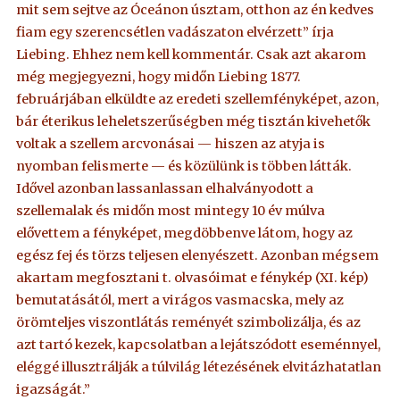
mit sem sejtve az Óceánon úsztam, otthon az én kedves
fiam egy szerencsétlen vadászaton elvérzett” írja
Liebing. Ehhez nem kell kommentár. Csak azt akarom
még megjegyezni, hogy midőn Liebing 1877.
februárjában elküldte az eredeti szellemfényképet, azon,
bár éterikus leheletszerűségben még tisztán kivehetők
voltak a szellem arcvonásai — hiszen az atyja is
nyomban felismerte — és közülünk is többen látták.
Idővel azonban lassanlassan elhalványodott a
szellemalak és midőn most mintegy 10 év múlva
elővettem a fényképet, megdöbbenve látom, hogy az
egész fej és törzs teljesen elenyészett. Azonban mégsem
akartam megfosztani t. olvasóimat e fénykép (XI. kép)
bemutatásától, mert a virágos vasmacska, mely az
örömteljes viszontlátás reményét szimbolizálja, és az
azt tartó kezek, kapcsolatban a lejátszódott eseménnyel,
eléggé illusztrálják a túlvilág létezésének elvitázhatatlan
igazságát.”