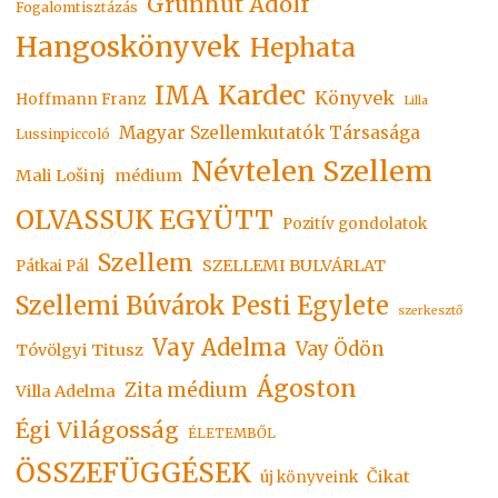
Grünhut Adolf
Fogalomtisztázás
Hangoskönyvek
Hephata
Kardec
IMA
Könyvek
Hoffmann Franz
Lilla
Magyar Szellemkutatók Társasága
Lussinpiccoló
Névtelen Szellem
Mali Lošinj
médium
OLVASSUK EGYÜTT
Pozitív gondolatok
Szellem
SZELLEMI BULVÁRLAT
Pátkai Pál
Szellemi Búvárok Pesti Egylete
szerkesztő
Vay Adelma
Vay Ödön
Tóvölgyi Titusz
Ágoston
Zita médium
Villa Adelma
Égi Világosság
ÉLETEMBŐL
ÖSSZEFÜGGÉSEK
Čikat
új könyveink