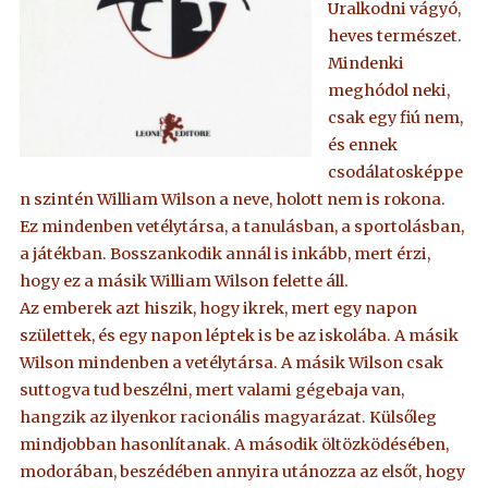
Uralkodni vágyó,
heves természet.
Mindenki
meghódol neki,
csak egy fiú nem,
és ennek
csodálatosképpe
n szintén William Wilson a neve, holott nem is rokona.
Ez mindenben vetélytársa, a tanulásban, a sportolásban,
a játékban. Bosszankodik annál is inkább, mert érzi,
hogy ez a másik William Wilson felette áll.
Az emberek azt hiszik, hogy ikrek, mert egy napon
születtek, és egy napon léptek is be az iskolába. A másik
Wilson mindenben a vetélytársa. A másik Wilson csak
suttogva tud beszélni, mert valami gégebaja van,
hangzik az ilyenkor racionális magyarázat. Külsőleg
mindjobban hasonlítanak. A második öltözködésében,
modorában, beszédében annyira utánozza az elsőt, hogy