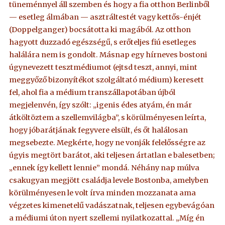
tüneménnyel áll szemben és hogy a fia otthon Berlinből
— esetleg álmában — asztráltestét vagy kettős-énjét
(Doppelganger) bocsátotta ki magából. Az otthon
hagyott duzzadó egészségű, s erőteljes fiú esetleges
halálára nem is gondolt. Másnap egy hírneves bostoni
úgynevezett tesztmédiumot (ejtsd teszt, annyi, mint
meggyőző bizonyítékot szolgáltató médium) keresett
fel, ahol fia a médium transzállapotában újból
megjelenvén, így szólt: „igenis édes atyám, én már
átköltöztem a szellemvilágba”, s körülményesen leírta,
hogy jóbarátjának fegyvere elsült, és őt halálosan
megsebezte. Megkérte, hogy ne vonják felelősségre az
úgyis megtört barátot, aki teljesen ártatlan e balesetben;
„ennek így kellett lennie” mondá. Néhány nap múlva
csakugyan megjött családja levele Bostonba, amelyben
körülményesen le volt írva minden mozzanata ama
végzetes kimenetelű vadászatnak, teljesen egybevágóan
a médiumi úton nyert szellemi nyilatkozattal. „Míg én