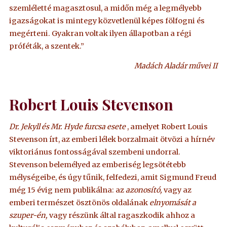
szemléletté magasztosul, a midőn még a legmélyebb
igazságokat is mintegy közvetlenül képes fölfogni és
megérteni. Gyakran voltak ilyen állapotban a régi
próféták, a szentek.”
Madách Aladár művei II
Robert Louis Stevenson
Dr. Jekyll és Mr. Hyde furcsa esete
, amelyet Robert Louis
Stevenson írt, az emberi lélek borzalmait ötvözi a hírnév
viktoriánus fontosságával szembeni undorral.
Stevenson belemélyed az emberiség legsötétebb
mélységeibe, és úgy tűnik, felfedezi, amit Sigmund Freud
még 15 évig nem publikálna: az
azonosító,
vagy az
emberi természet ösztönös oldalának
elnyomását a
szuper-én,
vagy részünk által ragaszkodik ahhoz a