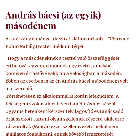
András bácsi (az egyik)
másodénem
A tanítvány élményei (kézirat, dátum nélkül) – Közreadó
Böhm Mihály (Eszter médium férje)
„Hogy a másodéneknek a testtel való összefüggését
érthetővé tegyem, elmondok egy esetet, amelyből
könnyen érthetővé válik mi a valóságban a másodén.
Ebben az esetben is az én András bácsi másodénem volt
a főszereplő.
Történetesen ez alkalommal is korán lefeküdtem. A
feleségem szokásához hiven ismét íráshoz készült.
Ugyanis hetenként kétszer felvilágosító és tanácsadó
órát szokott tartani olyan szellemek részére, akik erre
rászorultak (Miután ezzel szellemvezető nélkül nem
ajánlatos foglalkozni, ennek bővebb ismertetését