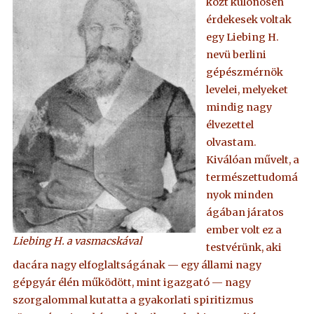
közt különösen
érdekesek voltak
egy Liebing H.
nevü berlini
gépészmérnök
levelei, melyeket
mindig nagy
élvezettel
olvastam.
Kiválóan művelt, a
természettudomá
nyok minden
ágában járatos
ember volt ez a
Liebing H. a vasmacskával
testvérünk, aki
dacára nagy elfoglaltságának — egy állami nagy
gépgyár élén működött, mint igazgató — nagy
szorgalommal kutatta a gyakorlati spiritizmus