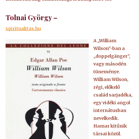
Tolnai György –
spiritualitas.hu
A „William
Wilson”-ban a
„doppelgänger”,
vagy másodén
tüneménye.
William Wilson,
régi, előkelő
család sarjadéka,
egy vidéki angol
internátusban
nevelkedik.
Hamar kitűnik
társai közül.