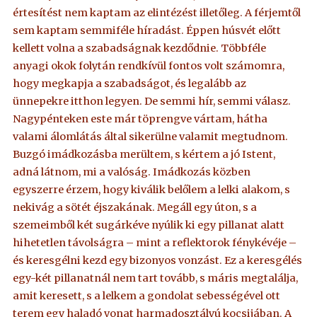
értesítést nem kaptam az elintézést illetőleg. A férjemtől
sem kaptam semmiféle híradást. Éppen húsvét előtt
kellett volna a szabadságnak kezdődnie. Többféle
anyagi okok folytán rendkívül fontos volt számomra,
hogy megkapja a szabadságot, és legalább az
ünnepekre itthon legyen. De semmi hír, semmi válasz.
Nagypénteken este már töprengve vártam, hátha
valami álomlátás által sikerülne valamit megtudnom.
Buzgó imádkozásba merültem, s kértem a jó Istent,
adná látnom, mi a valóság. Imádkozás közben
egyszerre érzem, hogy kiválik belőlem a lelki alakom, s
nekivág a sötét éjszakának. Megáll egy úton, s a
szemeimből két sugárkéve nyúlik ki egy pillanat alatt
hihetetlen távolságra – mint a reflektorok fénykévéje –
és keresgélni kezd egy bizonyos vonzást. Ez a keresgélés
egy-két pillanatnál nem tart tovább, s máris megtalálja,
amit keresett, s a lelkem a gondolat sebességével ott
terem egy haladó vonat harmadosztályú kocsijában. A