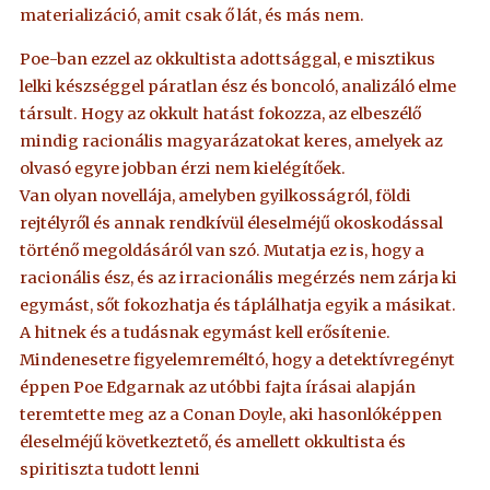
materializáció, amit csak ő lát, és más nem.
Poe-ban ezzel az okkultista adottsággal, e misztikus
lelki készséggel páratlan ész és boncoló, analizáló elme
társult. Hogy az okkult hatást fokozza, az elbeszélő
mindig racionális magyarázatokat keres, amelyek az
olvasó egyre jobban érzi nem kielégítőek.
Van olyan novellája, amelyben gyilkosságról, földi
rejtélyről és annak rendkívül éleselméjű okoskodással
történő megoldásáról van szó. Mutatja ez is, hogy a
racionális ész, és az irracionális megérzés nem zárja ki
egymást, sőt fokozhatja és táplálhatja egyik a másikat.
A hitnek és a tudásnak egymást kell erősítenie.
Mindenesetre figyelemreméltó, hogy a detektívregényt
éppen Poe Edgarnak az utóbbi fajta írásai alapján
teremtette meg az a Conan Doyle, aki hasonlóképpen
éleselméjű következtető, és amellett okkultista és
spiritiszta tudott lenni