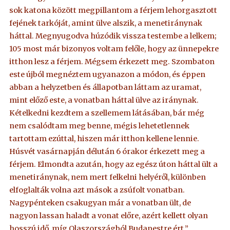
sok katona között megpillantom a férjem lehorgasztott
fejének tarkóját, amint ülve alszik, a menetiránynak
háttal. Megnyugodva húzódik vissza testembe a lelkem;
105 most már bizonyos voltam felőle, hogy az ünnepekre
itthon lesz a férjem. Mégsem érkezett meg. Szombaton
este újból megnéztem ugyanazon a módon, és éppen
abban a helyzetben és állapotban láttam az uramat,
mint előző este, a vonatban háttal ülve az iránynak.
Kételkedni kezdtem a szellemem látásában, bár még
nem csalódtam meg benne, mégis lehetetlennek
tartottam ezúttal, hiszen már itthon kellene lennie.
Húsvét vasárnapján délután 6 órakor érkezett meg a
férjem. Elmondta azután, hogy az egész úton háttal ült a
menetiránynak, nem mert felkelni helyéről, különben
elfoglalták volna azt mások a zsúfolt vonatban.
Nagypénteken csakugyan már a vonatban ült, de
nagyon lassan haladt a vonat előre, azért kellett olyan
hosszú idő, míg Olaszországból Budapestre ért.”