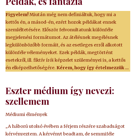
Példák, és fantázia
Figyelem!
Miután még nem definiáltuk, hogy mi a
kettős én, a másod-én, ezért hozok példákat ennek
szemléltetésére. Először felvonultatunk különféle
megjelenési formátumot. Az átélésnek megélésnek
legkülönbözőbb formáit, és az esetleges erről alkotott
különféle véleményeket. Ezek példák, megtörtént
esetekről, ill. fiktív írói képzelet szüleményei is, a kettős
én elképzelhetőségére.
Kérem, hogy így értelmezzük …
Eszter médium így nevezi:
szellemem
Médiumi élmények
„A háború utolsó évében a férjem részére szabadságot
kérvényeztem. A kérvényt beadtam, de semmiféle