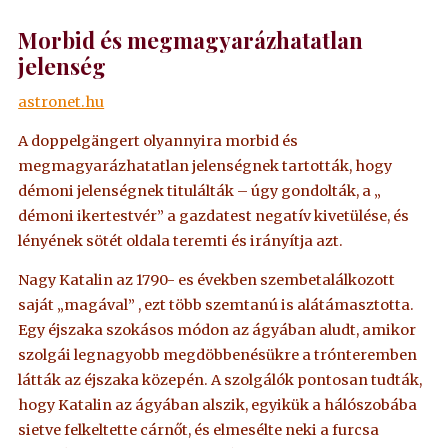
Morbid és megmagyarázhatatlan
jelenség
astronet.hu
A doppelgängert olyannyira morbid és
megmagyarázhatatlan jelenségnek tartották, hogy
démoni jelenségnek titulálták – úgy gondolták, a „
démoni ikertestvér” a gazdatest negatív kivetülése, és
lényének sötét oldala teremti és irányítja azt.
Nagy Katalin az 1790- es években szembetalálkozott
saját „magával” , ezt több szemtanú is alátámasztotta.
Egy éjszaka szokásos módon az ágyában aludt, amikor
szolgái legnagyobb megdöbbenésükre a trónteremben
látták az éjszaka közepén. A szolgálók pontosan tudták,
hogy Katalin az ágyában alszik, egyikük a hálószobába
sietve felkeltette cárnőt, és elmesélte neki a furcsa