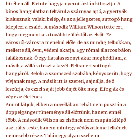
hírében áll. Eleinte hagyja nyerni, aztán kifosztja. A
kínos hangulatban feltárul a szárnyas ajtó, a gyertyák
kialusznak, valaki belép, és az a jellegzetes, suttogó hang
leleplezi a csalót. A második William Wilson tette ezt,
hogy megmentse a további zülléstől az elsőt. Ez
városról-városra menekül előle, de az mindig felbukkan,
mellette áll, óvni, védeni akarja. Egy római álarcos bálon
találkoznak. Ő egy fiatalasszonyt akar meghódítani, a
másik a vállára teszi a kezét. Felismeri suttogó
hangjáról. Belöki a szomszéd szobába, kényszeríti, hogy
vívjanak meg. A másik itt is szereti, sajnálja, de ő
leszúrja, és ezzel saját jobb énjét ölte meg. Elfogják és
vége az életének.
Amint látjuk, ebben a novellában tehát nem pusztán a
doppelgänger tüneménye áll előttünk, hanem ennél
több. A második Wilson az elsőnek nem csupán kilépő
asztrális teste, hanem mintegy védőszelleme, lelkének
nemesebb része. Talán egy olyan szellemi