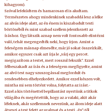
kihagyom).
Szóval lefeküdtem és hamarosan el is aludtam.
Természetes ahogy mindenkinek szabaddá lesz a lelke
az alvás ideje alatt, az én énem is kiszabadult testi
börtönéből és mint szabad szellem jelentkezett az
íráshoz. Úgy látszik aznap nem volt fontosabb elintézni
való, tehát megengedték neki, hogy írjon. Amint a
feleségem másnap elmesélte, már jó sokat összeírkált,
amikor egyszer csak azt írja le „várj egy percet.
megigazítom a testet, mert rosszul fekszik”. Ezzel
félbeszakadt az írás és a feleségem megfigyelte, amint
az alvó test nagy szuszogással megfordult és
rendesebben elhelyezkedett. Amikor ezzel készen volt,
mintha mi sem történt volna, folytatta az irást.-
Ezzel a kis történettel bepillantást nyertünk a titkok
világába és megértettük, hogy az a valaki, akit akár
léleknek, akár szellemnek nevezünk, az álom ideje alatt
átveszi a test felett az uralmat és a testi „én”-től