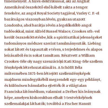
tüneményeit. A híres elektrikussal, aki az Angliát
Amerikával összekötő első kábelt rakta a tenger
fenekére, az angol Royal Society tagjával, Varley C. F.-el
barátságos viszonyban lévén, gyakran utazott
Londonba, ahol barátja révén a legelőkelőbb angol
tudósokkal, mint Alfréd Russel Walace, Crookes stb.-vel
került öszszeköttetésbe, kik a spiritisztikai jelenségeket
tudományos módszer szerint tanulmányozták. Liebing
sokat látott és tapasztalt e téren, s terjedelmes és alapos
leírásaiból én is sokat tanultam. Résztvett a William
Crookes-féle oly nagy szenzációjú Kati King-féle szellem
fényképek létrehozatalánál is. A Schöfft Béla
műtermében 1871-ben létrejött szellemfényképek
majdnem mindegyikéből megrendelt egy-egy példányt,
és különösen bámulatba ejtették őt a világtalan
Franciska látómédium, valamint a Dréher kis leánynak
képe, amelyen kiskorukban elhalt 5 testvérkéjének
szellemalakjai láthatók; továbbá a Fischer Hannit