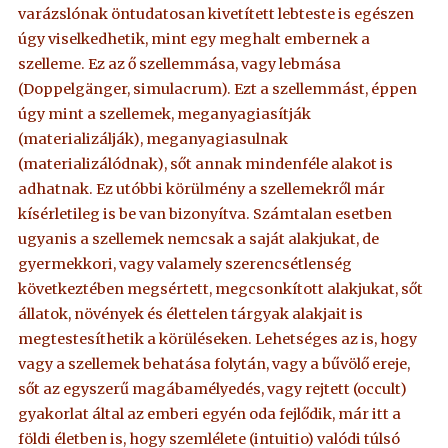
varázslónak öntudatosan kivetített lebteste is egészen
úgy viselkedhetik, mint egy meghalt embernek a
szelleme. Ez az ő szellemmása, vagy lebmása
(Doppelgänger, simulacrum). Ezt a szellemmást, éppen
úgy mint a szellemek, meganyagiasítják
(materializálják), meganyagiasulnak
(materializálódnak), sőt annak mindenféle alakot is
adhatnak. Ez utóbbi körülmény a szellemekről már
kísérletileg is be van bizonyítva. Számtalan esetben
ugyanis a szellemek nemcsak a saját alakjukat, de
gyermekkori, vagy valamely szerencsétlenség
következtében megsértett, megcsonkított alakjukat, sőt
állatok, növények és élettelen tárgyak alakjait is
megtestesíthetik a körüléseken. Lehetséges az is, hogy
vagy a szellemek behatása folytán, vagy a bűvölő ereje,
sőt az egyszerű magábamélyedés, vagy rejtett (occult)
gyakorlat által az emberi egyén oda fejlődik, már itt a
földi életben is, hogy szemlélete (intuitio) valódi túlsó