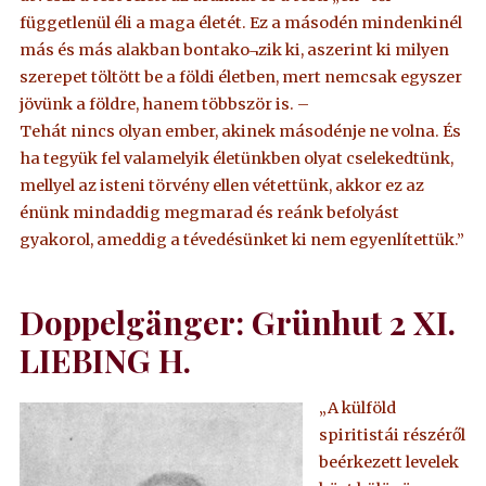
függetlenül éli a maga életét. Ez a másodén mindenkinél
más és más alakban bontako¬zik ki, aszerint ki milyen
szerepet töltött be a földi életben, mert nemcsak egyszer
jövünk a földre, hanem többször is. –
Tehát nincs olyan ember, akinek másodénje ne volna. És
ha tegyük fel valamelyik életünkben olyat cselekedtünk,
mellyel az isteni törvény ellen vétettünk, akkor ez az
énünk mindaddig megmarad és reánk befolyást
gyakorol, ameddig a tévedésünket ki nem egyenlítettük.”
Doppelgänger: Grünhut 2 XI.
LIEBING H.
„A külföld
spiritistái részéről
beérkezett levelek