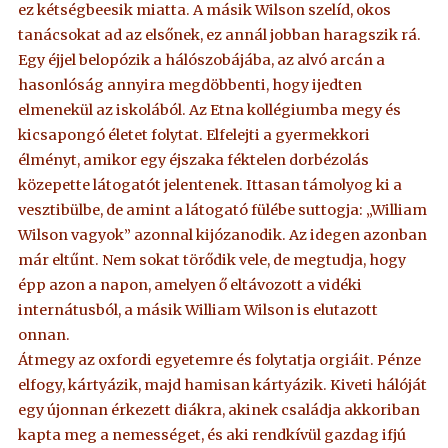
ez kétségbeesik miatta. A másik Wilson szelíd, okos
tanácsokat ad az elsőnek, ez annál jobban haragszik rá.
Egy éjjel belopózik a hálószobájába, az alvó arcán a
hasonlóság annyira megdöbbenti, hogy ijedten
elmenekül az iskolából. Az Etna kollégiumba megy és
kicsapongó életet folytat. Elfelejti a gyermekkori
élményt, amikor egy éjszaka féktelen dorbézolás
közepette látogatót jelentenek. Ittasan támolyog ki a
vesztibülbe, de amint a látogató fülébe suttogja: „William
Wilson vagyok” azonnal kijózanodik. Az idegen azonban
már eltűnt. Nem sokat törődik vele, de megtudja, hogy
épp azon a napon, amelyen ő eltávozott a vidéki
internátusból, a másik William Wilson is elutazott
onnan.
Átmegy az oxfordi egyetemre és folytatja orgiáit. Pénze
elfogy, kártyázik, majd hamisan kártyázik. Kiveti hálóját
egy újonnan érkezett diákra, akinek családja akkoriban
kapta meg a nemességet, és aki rendkívül gazdag ifjú