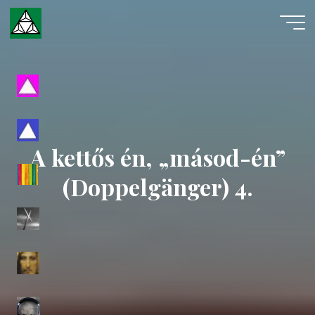
Skip
to
content
Evangéliumi
Spiritizmus
A kettős én, „másod-én”
(Doppelgänger) 4.