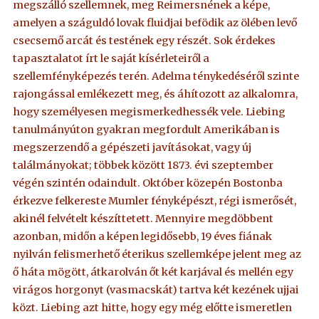
megszálló szellemnek, meg Reimersnének a képe,
amelyen a száguldó lovak fluidjai befödik az ölében levő
csecsemő arcát és testének egy részét. Sok érdekes
tapasztalatot írt le saját kísérleteiről a
szellemfényképezés terén. Adelma ténykedéséről szinte
rajongással emlékezett meg, és áhítozott az alkalomra,
hogy személyesen megismerkedhessék vele. Liebing
tanulmányúton gyakran megfordult Amerikában is
megszerzendő a gépészeti javításokat, vagy új
találmányokat; többek között 1873. évi szeptember
végén szintén odaindult. Október közepén Bostonba
érkezve felkereste Mumler fényképészt, régi ismerősét,
akinél felvételt készíttetett. Mennyire megdöbbent
azonban, midőn a képen legidősebb, 19 éves fiának
nyilván felismerhető éterikus szellemképe jelent meg az
ő háta mögött, átkarolván őt két karjával és mellén egy
virágos horgonyt (vasmacskát) tartva két kezének ujjai
közt. Liebing azt hitte, hogy egy még előtte ismeretlen