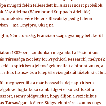
a nyugati felén teljesedett ki. A szerencsét próbálók
tak. Vay Adelma (Wurmbrand-Stuppach Adelaide)
na, unokatestvére Helena Blavatsky pedig Jelena
vban – ma: Dnyipro, Ukrajna.
glia, Németország, Franciaország ugyanúgy belekerül
iában
1882-ben, Londonban megalakul a Pszichikus
ás Társasága (Society for Psychical Research), melynek
selői a spiritiszta jelenségek mellett a hipnotizmus, a
rikus transz- és a telepátia vizsgálatát tűzték ki célul.
ült megnyerniük a már hosszabb ideje spiritiszta
ségekkel foglalkozó cambridge-i erkölcsfilozófia
sszort, Henry Sidgwicket, hogy álljon a Pszichikus
ás Társaságának élére. Sidgwick hírére számos nagy