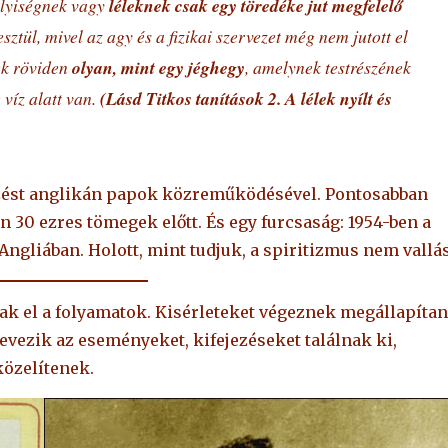
lyiségnek vagy
léleknek csak egy töredéke jut megfelelő
tül, mivel az agy és a fizikai szervezet még nem jutott el
ek röviden
olyan, mint egy jéghegy
, amelynek testrészének
 víz alatt van.
(Lásd Titkos tanítások 2. A lélek nyílt és
ézést anglikán papok közreműködésével. Pontosabban
n 30 ezres tömegek előtt. És egy furcsaság: 1954-ben a
Angliában. Holott, mint tudjuk, a spiritizmus nem vallás
ak el a folyamatok. Kisérleteket végeznek megállapítan
nevezik az eseményeket, kifejezéseket találnak ki,
özelítenek.