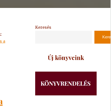
Keresés
:
Kere
s a
Új könyveink
a