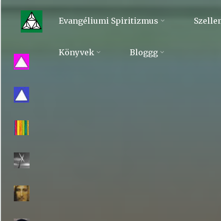
Skip
to
Evangéliumi Spiritizmus
Szelle
content
Evangéliumi
Könyvek
Bloggg
Spiritizmus