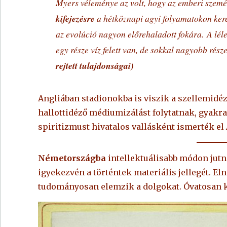
Myers véleménye az volt, hogy az emberi szemé
kifejezésre
a hétköznapi agyi folyamatokon keresz
az evolúció nagyon előrehaladott fokára. A lél
egy része víz felett van, de sokkal nagyobb része
rejtett tulajdonságai)
Angliában stadionokba is viszik a szellemid
hallottidéző médiumizálást folytatnak, gyakra
spiritizmust hivatalos vallásként ismerték el 
Németországba
intellektuálisabb módon jutn
igyekezvén a történtek materiális jellegét. El
tudományosan elemzik a dolgokat. Óvatosan k