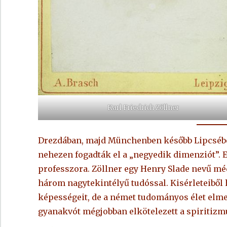
Karl Friedrich Zöllner
Drezdában, majd Münchenben később Lipcsében
nehezen fogadták el a „negyedik dimenziót”. Ez
professzora. Zöllner egy Henry Slade nevű m
három nagytekintélyű tudóssal. Kisérleteiből 
képességeit, de a német tudományos élet elmet
gyanakvót mégjobban elkötelezett a spiritizmu