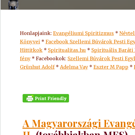
Honlapjaink:
Evangéliumi Spiritizmus
*
Névte
Könyvei
*
Facebook Szellemi Búvárok Pesti Egy
Hittitkok
*
Spiritualitas.hu
*
Spirituális Baráti
fény
* Facebookok:
Szellemi Búvárok Pesti Egy
Grünhut Adolf
*
Adelma Vay
*
Eszter M Papp
*
A Magyarországi Evangé
II.
(továbbiakban MES)