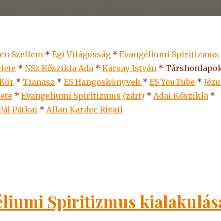
len Szellem
*
Égi Világosság
*
Evangéliumi Spiritizmus
lete
*
NSz Kőszikla Ada
*
Karsay István
* Társhonlapok
 Kör
*
Tianasz
*
ES Hangoskönyvek
*
ES
YouTube
*
Jézu
lete
*
Evangeliumi Spiritizmus (zárt)
*
Adai Kőszikla
*
Pál Pátkai
*
Allan Kardec Rivail
liumi Spiritizmus kialakulás