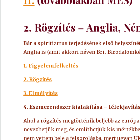
2. Rögzítés – Anglia, N
Bár a spiritizmus terjedésének első helyszíné
Anglia is (amit akkori néven Brit Birodalomk
1. Figyelemfelkeltés
2. Rögzítés
3. Elmélyítés
4. Eszmerendszer kialakítása – lélekjavítás
Ahol a rögzítés megtörténik beljebb az európ
nevezhetjük meg, és említhetjük kis mértékbe
nem vettem bele a felsorolásba, mert ugyan U