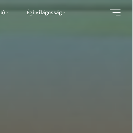
da)
Égi Világosság