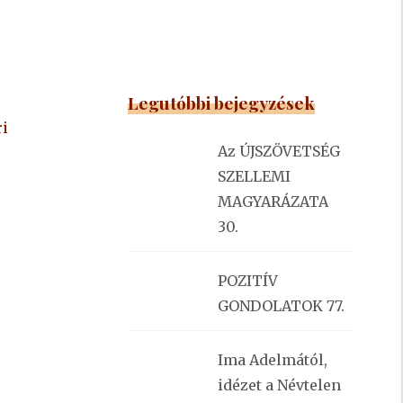
Legutóbbi bejegyzések
ri
Az ÚJSZÖVETSÉG
SZELLEMI
MAGYARÁZATA
30.
POZITÍV
GONDOLATOK 77.
Ima Adelmától,
idézet a Névtelen