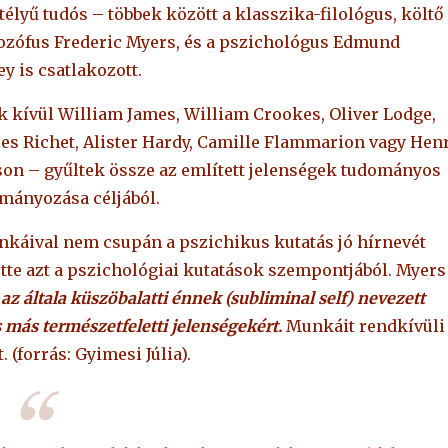
télyű tudós – többek között a klasszika-filológus, költő
lozófus Frederic Myers, és a pszichológus Edmund
y is csatlakozott.
k kívül William James, William Crookes, Oliver Lodge,
es Richet, Alister Hardy, Camille Flammarion vagy Hen
on – gyűltek össze az említett jelenségek tudományos
mányozása céljából.
nkáival nem csupán a pszichikus kutatás jó hírnevét
te azt a pszichológiai kutatások szempontjából. Myers
 az általa küszöbalatti énnek (subliminal self) nevezett
s más természetfeletti jelenségekért.
Munkáit rendkívüli
(forrás: Gyimesi Júlia).