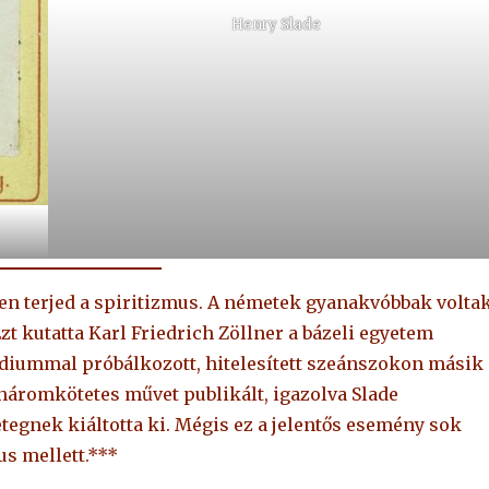
Henry Slade
 terjed a spiritizmus. A németek gyanakvóbbak voltak
t kutatta Karl Friedrich Zöllner a bázeli egyetem
édiummal próbálkozott, hitelesített szeánszokon másik
háromkötetes művet publikált, igazolva Slade
egnek kiáltotta ki. Mégis ez a jelentős esemény sok
s mellett.***