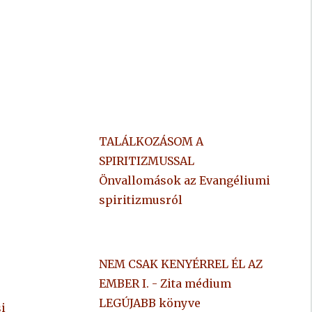
TALÁLKOZÁSOM A
SPIRITIZMUSSAL
Önvallomások az Evangéliumi
spiritizmusról
NEM CSAK KENYÉRREL ÉL AZ
EMBER I. - Zita médium
LEGÚJABB könyve
i