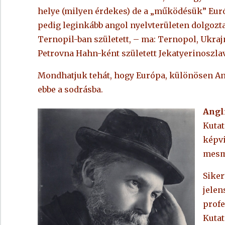
helye (milyen érdekes) de a „működésük” Európ
pedig leginkább angol nyelvterületen dolgoz
Ternopil-ban született, – ma: Ternopol, Ukraj
Petrovna Hahn-ként született Jekatyerinoszla
Mondhatjuk tehát, hogy Európa, különösen An
ebbe a sodrásba.
Angl
Kutat
képvi
mesme
Siker
jelen
profe
Kutat