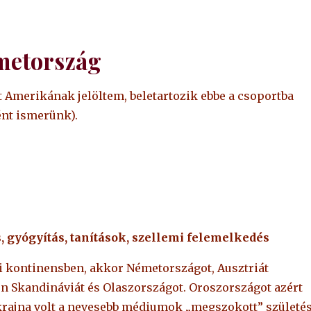
émetország
t Amerikának jelöltem, beletartozik ebbe a csoportba
ént ismerünk).
, gyógyítás, tanítások, szellemi felemelkedés
ai kontinensben, akkor Németországot, Ausztriát
n Skandináviát és Olaszországot. Oroszországot azért
krajna volt a nevesebb médiumok „megszokott” születés