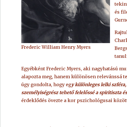
tekin
és fi
Gurne
Rajtu
Charl
Frederic William Henry Myers
Bergs
tanul
Egyébként Frederic Myers, aki nagyhatású mu
alapozta meg, hanem különösen relevánssá tet
úgy gondolta, hogy eg
y különleges lelki szféra,
személyiségrész tehető felelőssé a spiritiszta é
érdeklődés övezte a kor pszichológusai között. 