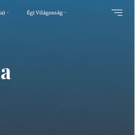
da)
Égi Világosság
la