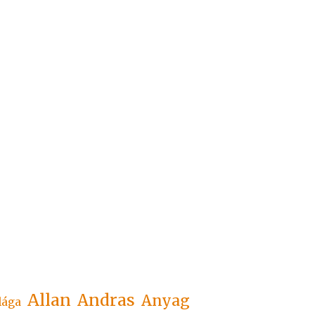
Allan
Andras
Anyag
lága