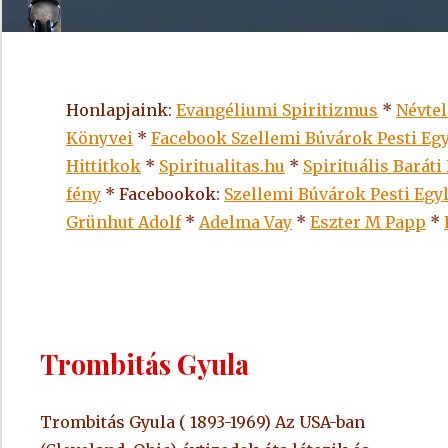
Honlapjaink:
Evangéliumi Spiritizmus
*
Névte
Könyvei
*
Facebook Szellemi Búvárok Pesti Egy
Hittitkok
*
Spiritualitas.hu
*
Spirituális Baráti
fény
* Facebookok:
Szellemi Búvárok Pesti Egy
Grünhut Adolf
*
Adelma Vay
*
Eszter M Papp
*
Trombitás Gyula
Trombitás Gyula ( 1893-1969) Az USA-ban