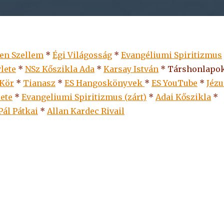
len Szellem
*
Égi Világosság
*
Evangéliumi Spiritizmus
lete
*
NSz Kőszikla Ada
*
Karsay István
* Társhonlapok
 Kör
*
Tianasz
*
ES Hangoskönyvek
*
ES
YouTube
*
Jézu
lete
*
Evangeliumi Spiritizmus (zárt)
*
Adai Kőszikla
*
Pál Pátkai
*
Allan Kardec Rivail