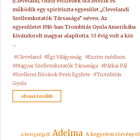
(Cleveland, Ohio) évtizedek óta létezik és
működik egy spiritiszta egyesület „Clevelandi
Szellemkutatók Társasága” néven. Az
egyesületet 1916-ban Trombitás Gyula Amerikába
kivándorolt magyar alapította. 53 évig volt a kör
…
#
Cleveland
#
Égi Világosság
#
Eszter médium
#
Magyar Szellemkutatók Társasága
#
Pátkai Pál
#
Szellemi Búvárok Pesti Egylete
#
Trombitás
Gyula
"Trombitás
olvass tovább
Gyula"
Adelma
A kegyelem törvényvi
A betegségről