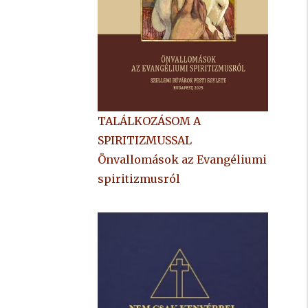
TALÁLKOZÁSOM A
SPIRITIZMUSSAL
Önvallomások az Evangéliumi
spiritizmusról