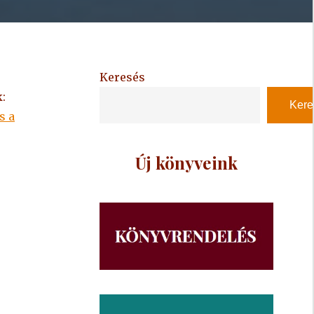
Keresés
:
Kere
s a
Új könyveink