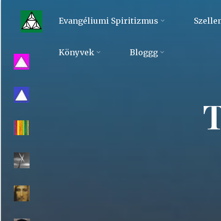
Skip
to
Evangéliumi Spiritizmus
Szelle
content
Evangéliumi
Könyvek
Bloggg
Spiritizmus
T