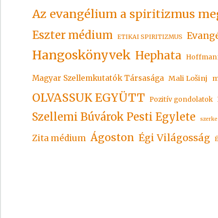
Az evangélium a spiritizmus me
Eszter médium
Evangé
ETIKAI SPIRITIZMUS
Hangoskönyvek
Hephata
Hoffman
Magyar Szellemkutatók Társasága
Mali Lošinj
m
OLVASSUK EGYÜTT
Pozitív gondolatok
Szellemi Búvárok Pesti Egylete
szerke
Ágoston
Égi Világosság
Zita médium