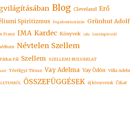
Blog
gvilágításában
Erő
Cleveland
Grünhut Adolf
liumi Spiritizmus
Fogalomtisztázás
Kardec
IMA
Könyvek
n Franz
Lussinpiccoló
Lilla
Névtelen Szellem
édium
Szellem
SZELLEMI BULVÁRLAT
Pátkai Pál
Vay Adelma
Vay Ödön
Tóvölgyi Titusz
Villa Adel
sztő
ÖSSZEFÜGGÉSEK
Čikat
új könyveink
ÉLETEMBŐL