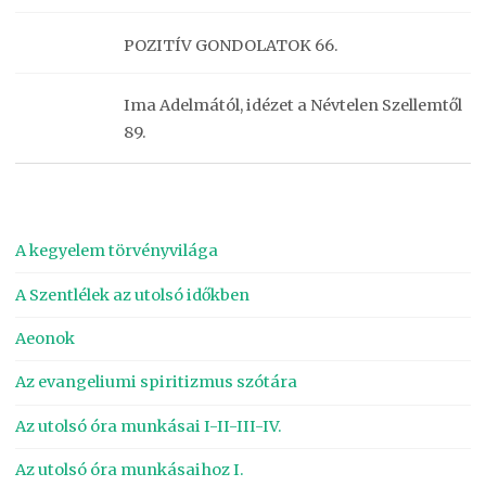
POZITÍV GONDOLATOK 66.
Ima Adelmától, idézet a Névtelen Szellemtől
89.
A kegyelem törvényvilága
A Szentlélek az utolsó időkben
Aeonok
Az evangeliumi spiritizmus szótára
Az utolsó óra munkásai I-II-III-IV.
Az utolsó óra munkásaihoz I.