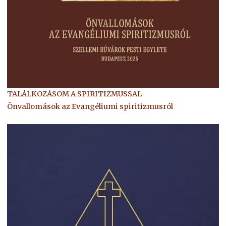
TALÁLKOZÁSOM A SPIRITIZMUSSAL
Önvallomások az Evangéliumi spiritizmusról