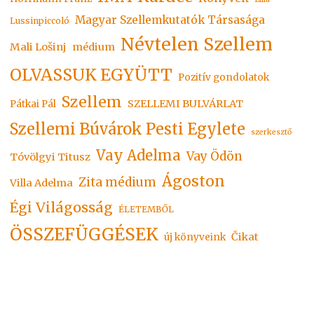
Magyar Szellemkutatók Társasága
Lussinpiccoló
Névtelen Szellem
Mali Lošinj
médium
OLVASSUK EGYÜTT
Pozitív gondolatok
Szellem
SZELLEMI BULVÁRLAT
Pátkai Pál
Szellemi Búvárok Pesti Egylete
szerkesztő
Vay Adelma
Vay Ödön
Tóvölgyi Titusz
Ágoston
Zita médium
Villa Adelma
Égi Világosság
ÉLETEMBŐL
ÖSSZEFÜGGÉSEK
Čikat
új könyveink