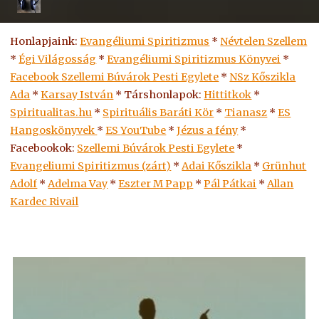
Honlapjaink:
Evangéliumi Spiritizmus
*
Névtelen Szellem
*
Égi Világosság
*
Evangéliumi Spiritizmus Könyvei
*
Facebook Szellemi Búvárok Pesti Egylete
*
NSz Kőszikla
Ada
*
Karsay István
* Társhonlapok:
Hittitkok
*
Spiritualitas.hu
*
Spirituális Baráti Kör
*
Tianasz
*
ES
Hangoskönyvek
*
ES
YouTube
*
Jézus a fény
*
Facebookok:
Szellemi Búvárok Pesti Egylete
*
Evangeliumi Spiritizmus (zárt)
*
Adai Kőszikla
*
Grünhut
Adolf
*
Adelma Vay
*
Eszter M Papp
*
Pál Pátkai
*
Allan
Kardec Rivail