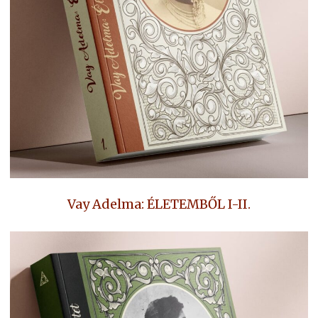
Vay Adelma: ÉLETEMBŐL I-II.