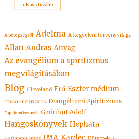
"Politika
olvass tovább
és
hit"
Adelma
A kegyelem törvényvilága
A betegségről
Allan
Andras
Anyag
Az evangélium a spiritizmus
megvilágításában
Blog
Eszter médium
Erő
Cleveland
Evangéliumi Spiritizmus
ETIKAI SPIRITIZMUS
Grünhut Adolf
Fogalomtisztázás
Hangoskönyvek
Hephata
Kardec
IMA
Könyvek
Hoffmann Franz
Lilla