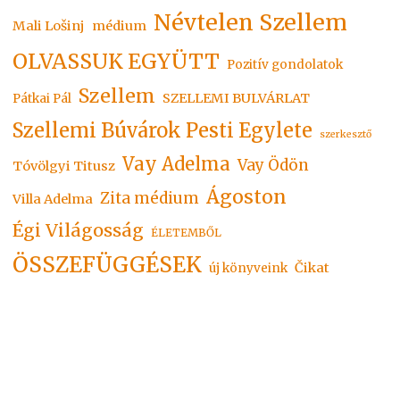
Névtelen Szellem
Mali Lošinj
médium
OLVASSUK EGYÜTT
Pozitív gondolatok
Szellem
SZELLEMI BULVÁRLAT
Pátkai Pál
Szellemi Búvárok Pesti Egylete
szerkesztő
Vay Adelma
Vay Ödön
Tóvölgyi Titusz
Ágoston
Zita médium
Villa Adelma
Égi Világosság
ÉLETEMBŐL
ÖSSZEFÜGGÉSEK
Čikat
új könyveink