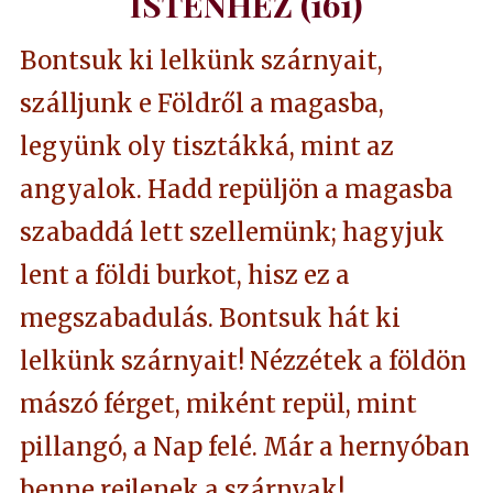
ISTENHEZ (161)
Bontsuk ki lelkünk szárnyait,
szálljunk e Földről a magasba,
legyünk oly tisztákká, mint az
angyalok. Hadd repüljön a magasba
szabaddá lett szellemünk; hagyjuk
lent a földi burkot, hisz ez a
megszabadulás. Bontsuk hát ki
lelkünk szárnyait! Nézzétek a földön
mászó férget, miként repül, mint
pillangó, a Nap felé. Már a hernyóban
benne rejlenek a szárnyak!