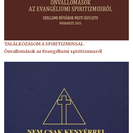
TALÁLKOZÁSOM A SPIRITIZMUSSAL
Önvallomások az Evangéliumi spiritizmusról