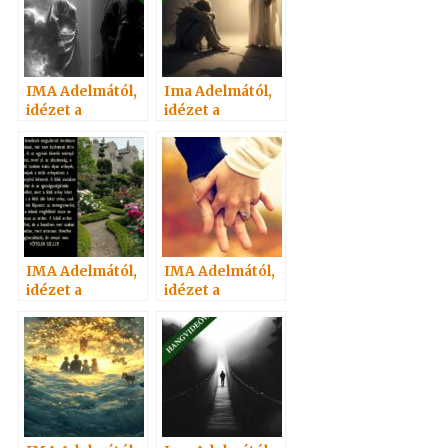
IMA Adelmától,
Ima Adelmától,
idézet a
idézet a
Névtelen
Névtelen
Szellemtől 81.
Szellemtől 86.
IMA Adelmától,
IMA Adelmától,
idézet a
idézet a
Névtelen
Névtelen
Szellemtől 67.
Szellemtől 69.