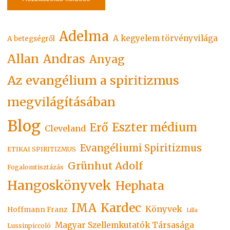
Adelma
A kegyelem törvényvilága
A betegségről
Allan
Andras
Anyag
Az evangélium a spiritizmus
megvilágításában
Blog
Eszter médium
Erő
Cleveland
Evangéliumi Spiritizmus
ETIKAI SPIRITIZMUS
Grünhut Adolf
Fogalomtisztázás
Hangoskönyvek
Hephata
Kardec
IMA
Könyvek
Hoffmann Franz
Lilla
Magyar Szellemkutatók Társasága
Lussinpiccoló