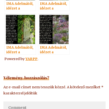
IMA Adelmától,
IMA Adelmától,
idézet a
idézet a
Névtelen
Névtelen
Szellemtől 11.
Szellemtől 15.
IMA Adelmától,
IMA Adelmától,
idézet a
idézet a
Névtelen
Névtelen
Powered by
YARPP
.
Szellemtől 8.
Szellemtől 32.
Vélemény, hozzászólás?
Az e-mail címet nem tesszük közzé.
A kötelező mezőket
*
karakterrel jelöltük