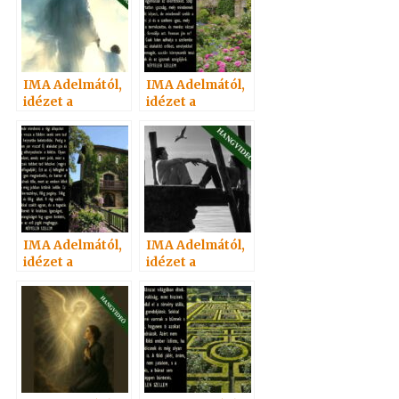
IMA Adelmától,
IMA Adelmától,
idézet a
idézet a
Névtelen
Névtelen
Szellemtől 82.
Szellemtől 26.
IMA Adelmától,
IMA Adelmától,
idézet a
idézet a
Névtelen
Névtelen
Szellemtől 64.
Szellemtől 74.