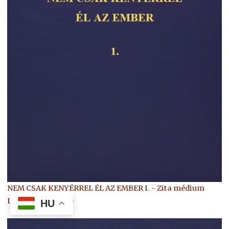
NEM CSAK KENYÉRREL ÉL AZ EMBER I. - Zita médium
LEGÚJABB könyve
HU