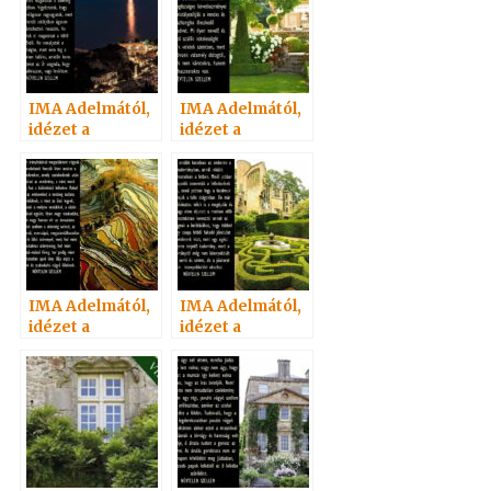
IMA Adelmától,
IMA Adelmától,
idézet a
idézet a
Névtelen
Névtelen
Szellemtől 60.
Szellemtől 1.
IMA Adelmától,
IMA Adelmától,
idézet a
idézet a
Névtelen
Névtelen
Szellemtől 29.
Szellemtől 65.