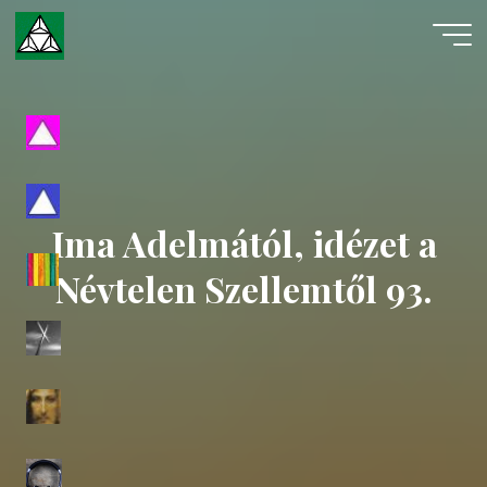
Skip
to
content
Evangéliumi
Spiritizmus
Ima Adelmától, idézet a
Névtelen Szellemtől 93.