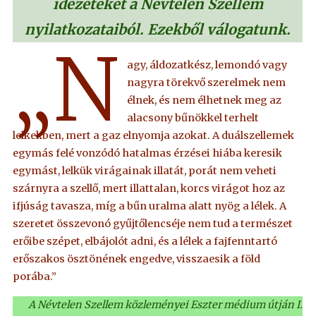
idézeteket a Névtelen Szellem
nyilatkozataiból. Ezekből válogatunk.
„N
agy, áldozatkész, lemondó vagy
nagyra törekvő szerelmek nem
élnek, és nem élhetnek meg az
alacsony bűnökkel terhelt
lelkekben, mert a gaz elnyomja azokat. A duálszellemek
egymás felé vonzódó hatalmas érzései hiába keresik
egymást, lelkük virágainak illatát, porát nem veheti
szárnyra a szellő, mert illattalan, korcs virágot hoz az
ifjúság tavasza, míg a bűn uralma alatt nyög a lélek. A
szeretet összevonó gyűjtőlencséje nem tud a természet
erőibe szépet, elbájolót adni, és a lélek a fajfenntartó
erőszakos ösztönének engedve, visszaesik a föld
porába.”
A Névtelen Szellem közleményei Eszter médium útján I.