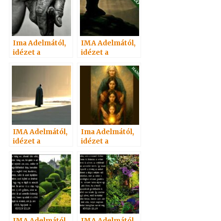
Ima Adelmától,
IMA Adelmától,
idézet a
idézet a
Névtelen
Névtelen
Szellemtől 89.
Szellemtől 73.
IMA Adelmától,
Ima Adelmától,
idézet a
idézet a
Névtelen
Névtelen
Szellemtől 72.
Szellemtől 88.
IMA Adelmától,
IMA Adelmától,