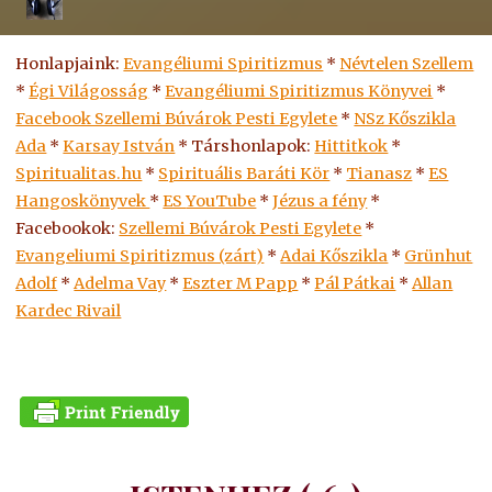
Honlapjaink:
Evangéliumi Spiritizmus
*
Névtelen Szellem
*
Égi Világosság
*
Evangéliumi Spiritizmus Könyvei
*
Facebook Szellemi Búvárok Pesti Egylete
*
NSz Kőszikla
Ada
*
Karsay István
* Társhonlapok:
Hittitkok
*
Spiritualitas.hu
*
Spirituális Baráti Kör
*
Tianasz
*
ES
Hangoskönyvek
*
ES
YouTube
*
Jézus a fény
*
Facebookok:
Szellemi Búvárok Pesti Egylete
*
Evangeliumi Spiritizmus (zárt)
*
Adai Kőszikla
*
Grünhut
Adolf
*
Adelma Vay
*
Eszter M Papp
*
Pál Pátkai
*
Allan
Kardec Rivail