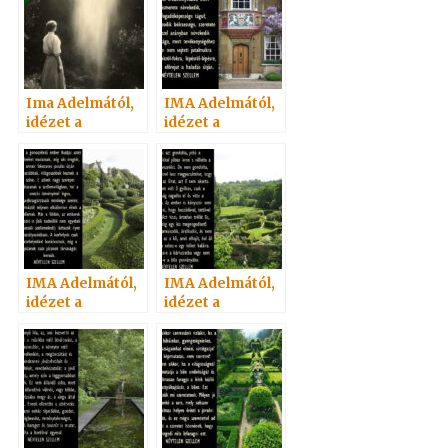
Ima Adelmától,
IMA Adelmától,
idézet a
idézet a
Névtelen
Névtelen
Szellemtől 87.
Szellemtől 55.
IMA Adelmától,
IMA Adelmától,
idézet a
idézet a
Névtelen
Névtelen
Szellemtől 6.
Szellemtől 17.