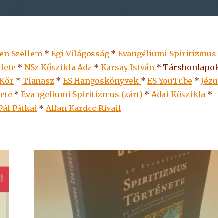
len Szellem
*
Égi Világosság
*
Evangéliumi Spiritizmus
lete
*
NSz Kőszikla Ada
*
Karsay István
* Társhonlapok
 Kör
*
Tianasz
*
ES Hangoskönyvek
*
ES
YouTube
*
Jézu
lete
*
Evangeliumi Spiritizmus (zárt)
*
Adai Kőszikla
*
Pál Pátkai
*
Allan Kardec Rivail