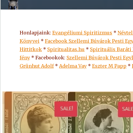
Honlapjaink:
Evangéliumi Spiritizmus
*
Névte
Könyvei
*
Facebook Szellemi Búvárok Pesti Egy
Hittitkok
*
Spiritualitas.hu
*
Spirituális Baráti
fény
* Facebookok:
Szellemi Búvárok Pesti Egy
Grünhut Adolf
*
Adelma Vay
*
Eszter M Papp
*