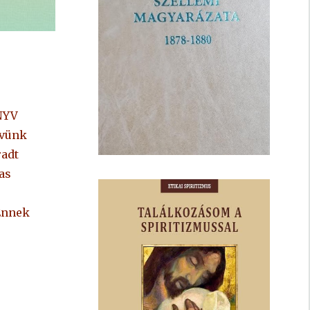
NYV
yvünk
radt
as
Ennek