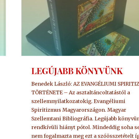
LEGÚJABB KÖNYVÜNK
Benedek László: AZ EVANGÉLIUMI SPIRIT
TÖRTÉNETE – Az asztaltáncoltatástól a
szellemnyilatkozatokig. Evangéliumi
Spiritizmus Magyarországon. Magyar
Szellemtani Bibliográfia. Legújabb könyvü
rendkívüli hiányt pótol. Mindeddig soha s
nem fogalmazta meg ezt a szóösszetételt íg