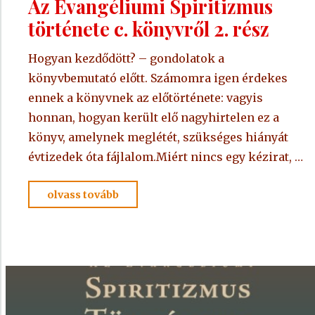
Az Evangéliumi Spiritizmus
története c. könyvről 2. rész
Hogyan kezdődött? – gondolatok a
könyvbemutató előtt. Számomra igen érdekes
ennek a könyvnek az előtörténete: vagyis
honnan, hogyan került elő nagyhirtelen ez a
könyv, amelynek meglétét, szükséges hiányát
évtizedek óta fájlalom.Miért nincs egy kézirat, …
"Az
olvass tovább
Evangéliumi
Spiritizmus
története
c.
könyvről
2.