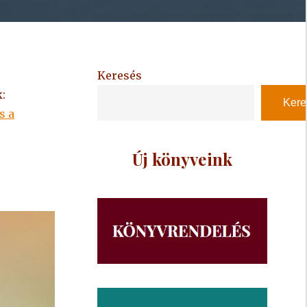
Keresés
:
Kere
s a
Új könyveink