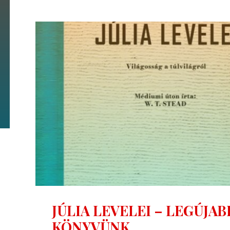
VALLÁSA
–
ÚJRANYOMOTT
KÖNYV"
JÚLIA LEVELEI – LEGÚJAB
KÖNYVÜNK