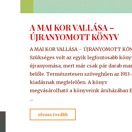
A MAI KOR VALLÁSA –
ÚJRANYOMOTT KÖNYV
A MAI KOR VALLÁSA – ÚJRANYOMOTT KÖ
Szükséges volt az egyik legfontosabb kön
újranyomása, mert már csak pár darab ma
belőle. Természetesen szöveghűen az 1913-
kiadásnak megfelelően. A könyv
megvásárolható a könyveink áruházában 
…
"A
olvass tovább
MAI
KOR