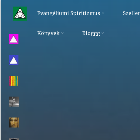
Skip
to
Evangéliumi Spiritizmus
Szelle
content
Evangéliumi
Könyvek
Bloggg
Spiritizmus