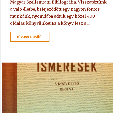
Magyar Szellemtani Bibliográfia. Visszatértünk
a való életbe, befejeződött egy nagyon fontos
munkánk, nyomdába adtuk egy közel 400
oldalas könyvünket.Ez a könyv lesz a …
"Az
olvass tovább
Evangéliumi
Spiritizmus
története
1.
rész"