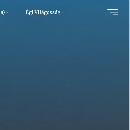
da)
Égi Világosság