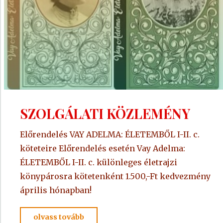
SZOLGÁLATI KÖZLEMÉNY
Előrendelés VAY ADELMA: ÉLETEMBŐL I-II. c.
köteteire Előrendelés esetén Vay Adelma:
ÉLETEMBŐL I-II. c. különleges életrajzi
könypárosra kötetenként 1.500,-Ft kedvezmény
április hónapban!
"SZOLGÁLATI
olvass tovább