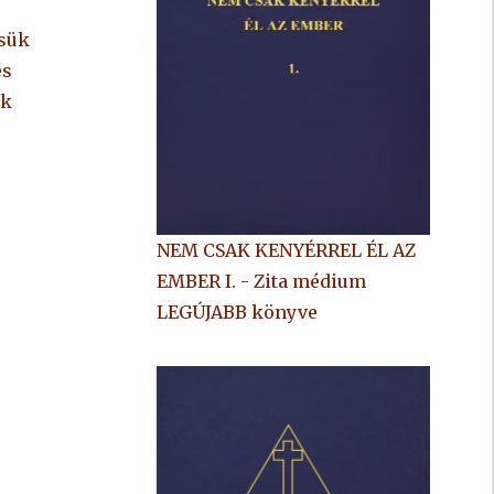
ssük
és
nk
NEM CSAK KENYÉRREL ÉL AZ
EMBER I. - Zita médium
LEGÚJABB könyve