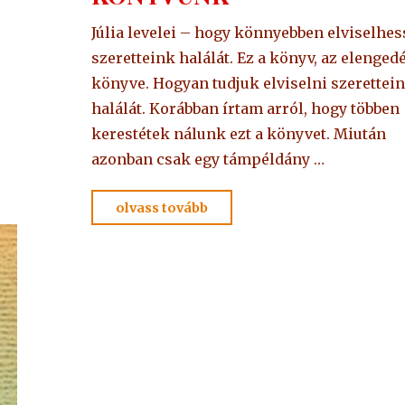
Júlia levelei – hogy könnyebben elviselhe
szeretteink halálát. Ez a könyv, az elenged
könyve. Hogyan tudjuk elviselni szerettei
halálát. Korábban írtam arról, hogy többen
kerestétek nálunk ezt a könyvet. Miután
azonban csak egy támpéldány …
"JÚLIA
olvass tovább
LEVELEI
–
LEGÚJABB
KÖNYVÜNK"