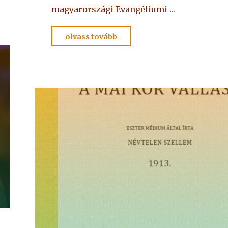
magyarországi Evangéliumi …
"LEGÚJABB
olvass tovább
KÖNYVÜNK"