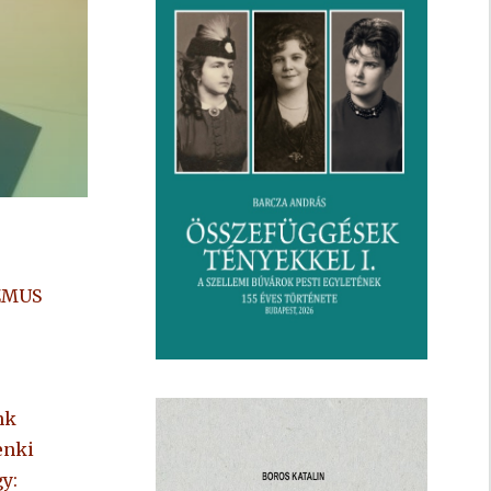
IZMUS
nk
enki
y: