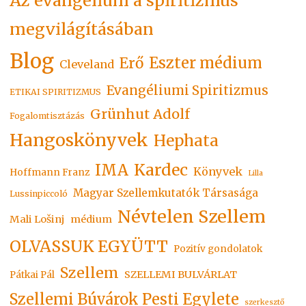
Az evangélium a spiritizmus
megvilágításában
Blog
Eszter médium
Erő
Cleveland
Evangéliumi Spiritizmus
ETIKAI SPIRITIZMUS
Grünhut Adolf
Fogalomtisztázás
Hangoskönyvek
Hephata
Kardec
IMA
Könyvek
Hoffmann Franz
Lilla
Magyar Szellemkutatók Társasága
Lussinpiccoló
Névtelen Szellem
Mali Lošinj
médium
OLVASSUK EGYÜTT
Pozitív gondolatok
Szellem
SZELLEMI BULVÁRLAT
Pátkai Pál
Szellemi Búvárok Pesti Egylete
szerkesztő