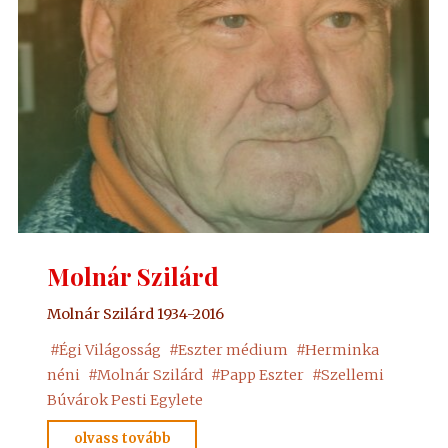
Molnár Szilárd
Molnár Szilárd 1934-2016
#
Égi Világosság
#
Eszter médium
#
Herminka
néni
#
Molnár Szilárd
#
Papp Eszter
#
Szellemi
Búvárok Pesti Egylete
"Molnár
olvass tovább