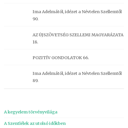
Ima Adelmától, idézet a Névtelen Szellemtől
90.
AZ ÚJSZÖVETSÉG SZELLEMI MAGYARÁZATA
18.
POZITÍV GONDOLATOK 66.
Ima Adelmától, idézet a Névtelen Szellemtől
89.
A kegyelem törvényvilága
A Szentlélek az utolsó időkben