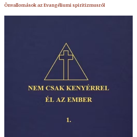
Önvallomások az Evangéliumi spiritizmusról