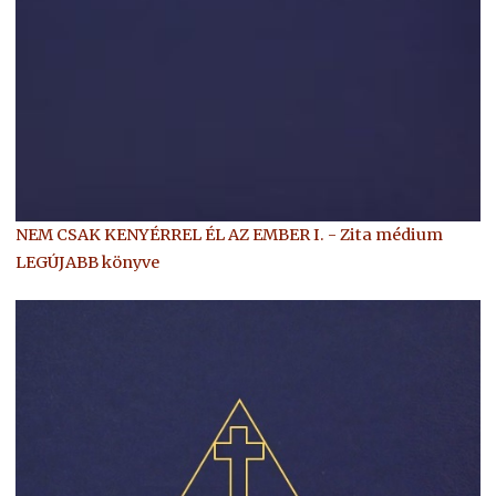
NEM CSAK KENYÉRREL ÉL AZ EMBER I. - Zita médium
LEGÚJABB könyve