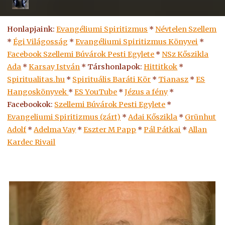
Honlapjaink:
Evangéliumi Spiritizmus
*
Névtelen Szellem
*
Égi Világosság
*
Evangéliumi Spiritizmus Könyvei
*
Facebook Szellemi Búvárok Pesti Egylete
*
NSz Kőszikla
Ada
*
Karsay István
* Társhonlapok:
Hittitkok
*
Spiritualitas.hu
*
Spirituális Baráti Kör
*
Tianasz
*
ES
Hangoskönyvek
*
ES
YouTube
*
Jézus a fény
*
Facebookok:
Szellemi Búvárok Pesti Egylete
*
Evangeliumi Spiritizmus (zárt)
*
Adai Kőszikla
*
Grünhut
Adolf
*
Adelma Vay
*
Eszter M Papp
*
Pál Pátkai
*
Allan
Kardec Rivail