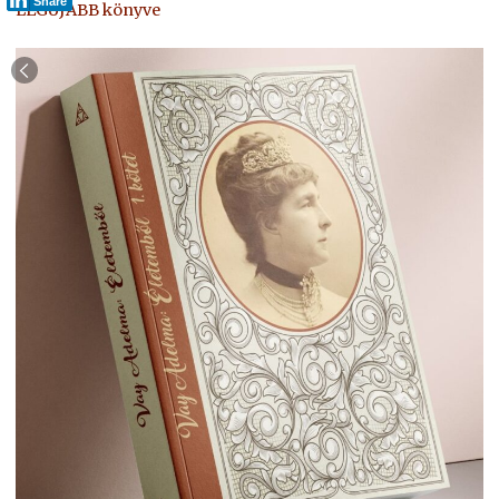
Share
LEGÚJABB könyve