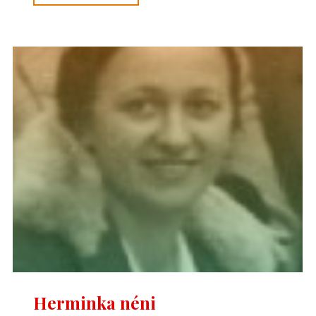
Szilárd"
Herminka néni