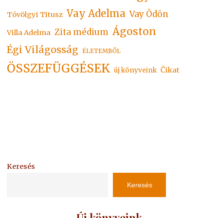
Vay Adelma
Vay Ödön
Tóvölgyi Titusz
Ágoston
Zita médium
Villa Adelma
Égi Világosság
ÉLETEMBŐL
ÖSSZEFÜGGÉSEK
Čikat
új könyveink
Keresés
Keresés
Új könyveink