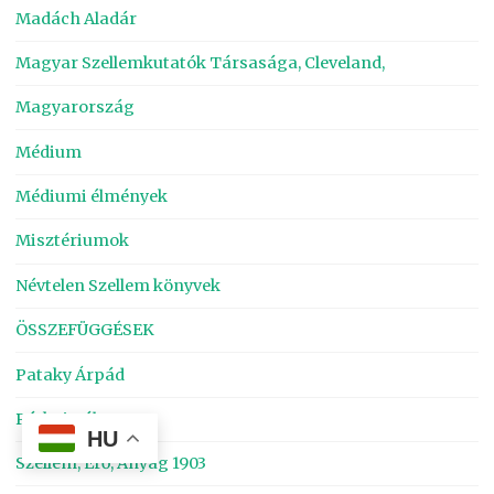
Madách Aladár
Magyar Szellemkutatók Társasága, Cleveland,
Magyarország
Médium
Médiumi élmények
Misztériumok
Névtelen Szellem könyvek
ÖSSZEFÜGGÉSEK
Pataky Árpád
Pátkai Pál
HU
Szellem, Erő, Anyag 1903