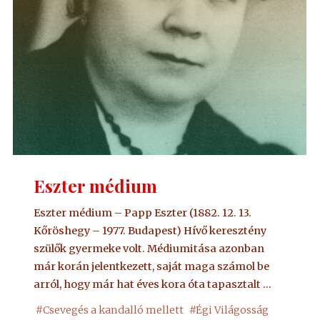
Eszter médium
Eszter médium – Papp Eszter (1882. 12. 13.
Kőröshegy – 1977. Budapest) Hívő keresztény
szülők gyermeke volt. Médiumitása azonban
már korán jelentkezett, saját maga számol be
arról, hogy már hat éves kora óta tapasztalt …
#
Csevegés a kandalló mellett
#
Égi Világosság