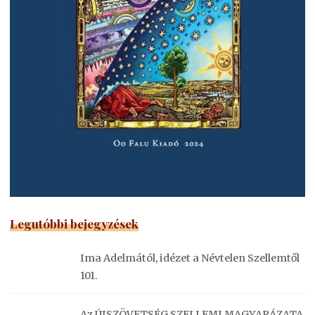
Legutóbbi bejegyzések
Ima Adelmától, idézet a Névtelen Szellemtől
101.
Az ÚJSZÖVETSÉG SZELLEMI MAGYARÁZATA