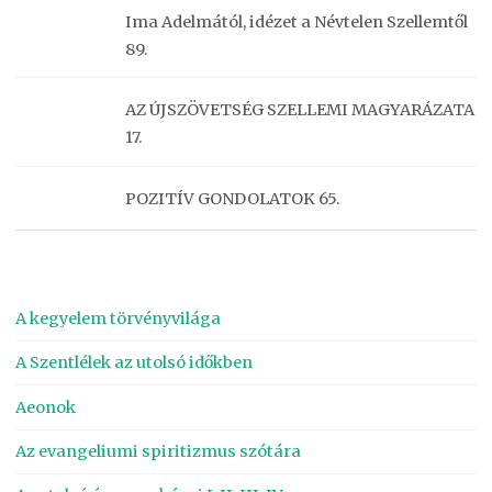
Ima Adelmától, idézet a Névtelen Szellemtől
89.
AZ ÚJSZÖVETSÉG SZELLEMI MAGYARÁZATA
17.
POZITÍV GONDOLATOK 65.
A kegyelem törvényvilága
A Szentlélek az utolsó időkben
Aeonok
Az evangeliumi spiritizmus szótára