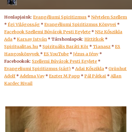
Honlapjaink:
Evangéliumi Spiritizmus
*
Névtelen Szellem
*
Égi Világosság
*
Evangéliumi Spiritizmus Könyvei
*
Facebook Szellemi Búvárok Pesti Egylete
*
NSz Kőszikla
Ada
*
Karsay István
* Társhonlapok:
Hittitkok
*
Spiritualitas.hu
*
Spirituális Baráti Kör
*
Tianasz
*
ES
Hangoskönyvek
*
ES
YouTube
*
Jézus a fény
*
Facebookok:
Szellemi Búvárok Pesti Egylete
*
Evangeliumi Spiritizmus (zárt)
*
Adai Kőszikla
*
Grünhut
Adolf
*
Adelma Vay
*
Eszter M Papp
*
Pál Pátkai
*
Allan
Kardec Rivail