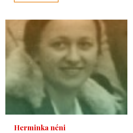
Szilárd"
Herminka néni