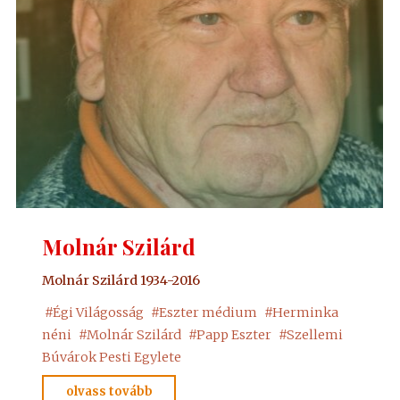
Molnár Szilárd
Molnár Szilárd 1934-2016
#
Égi Világosság
#
Eszter médium
#
Herminka
néni
#
Molnár Szilárd
#
Papp Eszter
#
Szellemi
Búvárok Pesti Egylete
"Molnár
olvass tovább