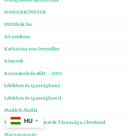
HANGOSKÖNYVEK
Hittitkok.hu
író médium
Katharina von Geymüller
Könyvek
Korszakzárás előtt – 2005
Lélekben és igazságban I.
Lélekben és igazságban II.
Madách Aladár
HU
Magyar Szellemkutatók Társasága, Cleveland,
Magyarország