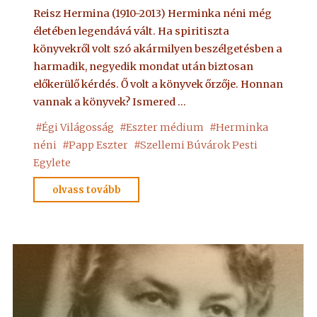
Reisz Hermina (1910-2013) Herminka néni még
életében legendává vált. Ha spiritiszta
könyvekről volt szó akármilyen beszélgetésben a
harmadik, negyedik mondat után biztosan
előkerülő kérdés. Ő volt a könyvek őrzője. Honnan
vannak a könyvek? Ismered …
#
Égi Világosság
#
Eszter médium
#
Herminka
néni
#
Papp Eszter
#
Szellemi Búvárok Pesti
Egylete
"Herminka
olvass tovább
néni"