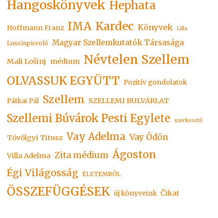
Hangoskönyvek
Hephata
Kardec
IMA
Könyvek
Hoffmann Franz
Lilla
Magyar Szellemkutatók Társasága
Lussinpiccoló
Névtelen Szellem
Mali Lošinj
médium
OLVASSUK EGYÜTT
Pozitív gondolatok
Szellem
SZELLEMI BULVÁRLAT
Pátkai Pál
Szellemi Búvárok Pesti Egylete
szerkesztő
Vay Adelma
Vay Ödön
Tóvölgyi Titusz
Ágoston
Zita médium
Villa Adelma
Égi Világosság
ÉLETEMBŐL
ÖSSZEFÜGGÉSEK
Čikat
új könyveink