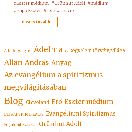
#
Eszter médium
#
Grünhut Adolf
#
médium
#
Papp Eszter
#
reinkarnáció
"Eszter
olvass tovább
médium"
Adelma
A kegyelem törvényvilága
A betegségről
Allan
Andras
Anyag
Az evangélium a spiritizmus
megvilágításában
Blog
Eszter médium
Erő
Cleveland
Evangéliumi Spiritizmus
ETIKAI SPIRITIZMUS
Grünhut Adolf
Fogalomtisztázás