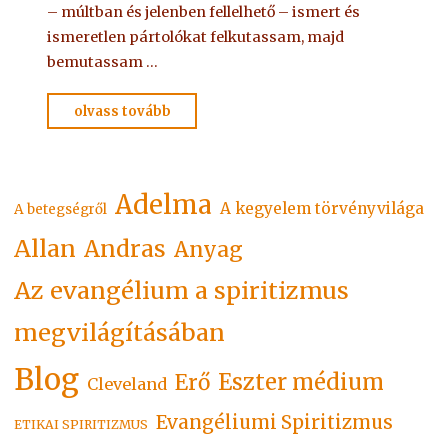
– múltban és jelenben fellelhető – ismert és
ismeretlen pártolókat felkutassam, majd
bemutassam …
"TERÍTETT
olvass tovább
ASZTAL
1.
–
Adelma
A kegyelem törvényvilága
Poór
A betegségről
Edittől"
Allan
Andras
Anyag
Az evangélium a spiritizmus
megvilágításában
Blog
Eszter médium
Erő
Cleveland
Evangéliumi Spiritizmus
ETIKAI SPIRITIZMUS