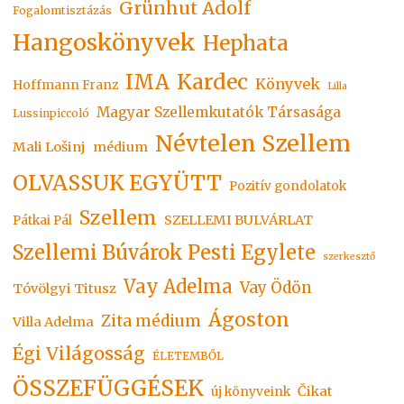
Grünhut Adolf
Fogalomtisztázás
Hangoskönyvek
Hephata
Kardec
IMA
Könyvek
Hoffmann Franz
Lilla
Magyar Szellemkutatók Társasága
Lussinpiccoló
Névtelen Szellem
Mali Lošinj
médium
OLVASSUK EGYÜTT
Pozitív gondolatok
Szellem
SZELLEMI BULVÁRLAT
Pátkai Pál
Szellemi Búvárok Pesti Egylete
szerkesztő
Vay Adelma
Vay Ödön
Tóvölgyi Titusz
Ágoston
Zita médium
Villa Adelma
Égi Világosság
ÉLETEMBŐL
ÖSSZEFÜGGÉSEK
Čikat
új könyveink