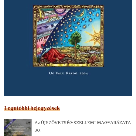
Legutóbbi bejegyzések
Az ÚJSZÖVETSÉG SZELLEMI MAGYARÁZATA
30.