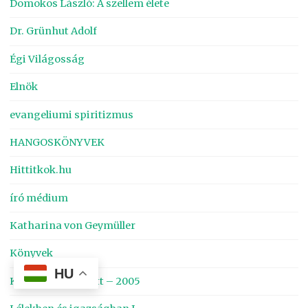
Domokos László: A szellem élete
Dr. Grünhut Adolf
Égi Világosság
Elnök
evangeliumi spiritizmus
HANGOSKÖNYVEK
Hittitkok.hu
író médium
Katharina von Geymüller
Könyvek
HU
Korszakzárás előtt – 2005