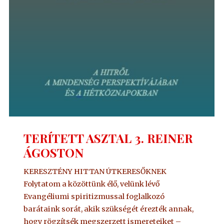
TERÍTETT ASZTAL 3. REINER
ÁGOSTON
KERESZTÉNY HITTAN ÚTKERESŐKNEK
Folytatom a közöttünk élő, velünk lévő
Evangéliumi spiritizmussal foglalkozó
barátaink sorát, akik szükségét érezték annak,
hogy rögzítsék megszerzett ismereteiket –