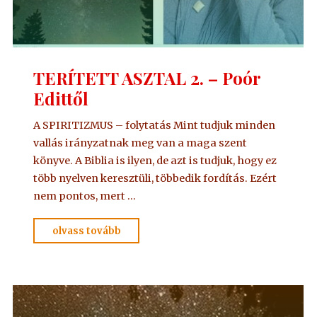
TERÍTETT ASZTAL 2. – Poór
Edittől
A SPIRITIZMUS – folytatás Mint tudjuk minden
vallás irányzatnak meg van a maga szent
könyve. A Biblia is ilyen, de azt is tudjuk, hogy ez
több nyelven keresztüli, többedik fordítás. Ezért
nem pontos, mert …
"TERÍTETT
olvass tovább
ASZTAL
2.
–
Poór