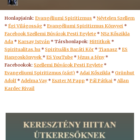
Honlapjaink:
Evangéliumi Spiritizmus
*
Névtelen Szellem
*
Égi Világosság
*
Evangéliumi Spiritizmus Könyvei
*
Facebook Szellemi Búvárok Pesti Egylete
*
NSz Kőszikla
Ada
*
Karsay István
* Társhonlapok:
Hittitkok
*
Spiritualitas.hu
*
Spirituális Baráti Kör
*
Tianasz
*
ES
Hangoskönyvek
*
ES
YouTube
*
Jézus a fény
*
Facebookok:
Szellemi Búvárok Pesti Egylete
*
Evangeliumi Spiritizmus (zárt)
*
Adai Kőszikla
*
Grünhut
Adolf
*
Adelma Vay
*
Eszter M Papp
*
Pál Pátkai
*
Allan
Kardec Rivail