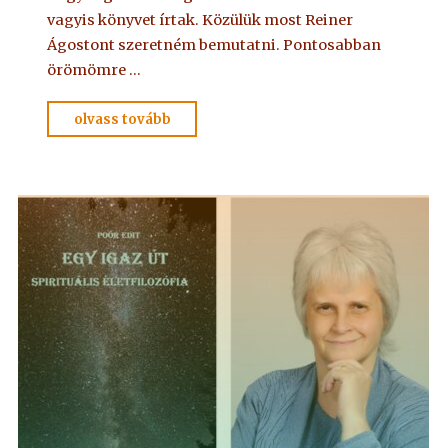
vagyis könyvet írtak. Közülük most Reiner
Ágostont szeretném bemutatni. Pontosabban
örömömre …
"TERÍTETT
olvass tovább
ASZTAL
3.
REINER
ÁGOSTON"