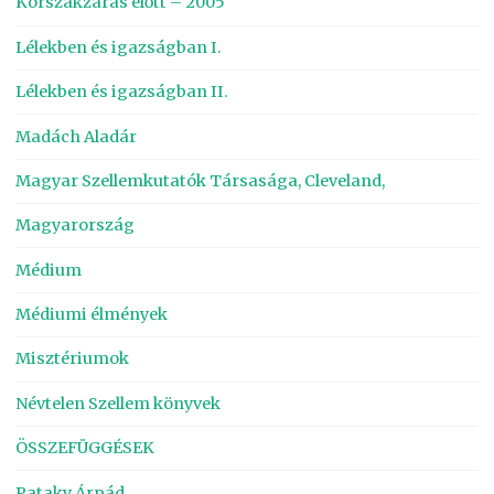
Korszakzárás előtt – 2005
Lélekben és igazságban I.
Lélekben és igazságban II.
Madách Aladár
Magyar Szellemkutatók Társasága, Cleveland,
Magyarország
Médium
Médiumi élmények
Misztériumok
Névtelen Szellem könyvek
ÖSSZEFÜGGÉSEK
Pataky Árpád