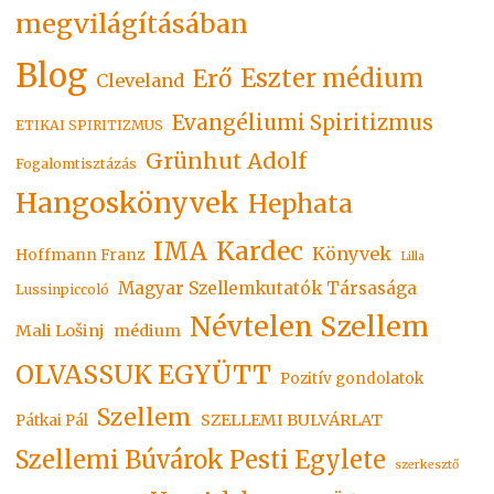
megvilágításában
Blog
Eszter médium
Erő
Cleveland
Evangéliumi Spiritizmus
ETIKAI SPIRITIZMUS
Grünhut Adolf
Fogalomtisztázás
Hangoskönyvek
Hephata
Kardec
IMA
Könyvek
Hoffmann Franz
Lilla
Magyar Szellemkutatók Társasága
Lussinpiccoló
Névtelen Szellem
Mali Lošinj
médium
OLVASSUK EGYÜTT
Pozitív gondolatok
Szellem
SZELLEMI BULVÁRLAT
Pátkai Pál
Szellemi Búvárok Pesti Egylete
szerkesztő