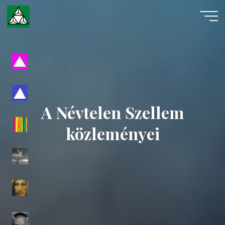
Skip
to
content
Evangéliumi
Spiritizmus
A Névtelen Szellem
közleményei