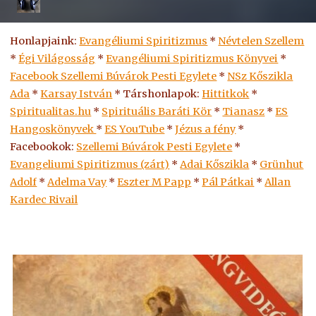
Honlapjaink:
Evangéliumi Spiritizmus
*
Névtelen Szellem
*
Égi Világosság
*
Evangéliumi Spiritizmus Könyvei
*
Facebook Szellemi Búvárok Pesti Egylete
*
NSz Kőszikla
Ada
*
Karsay István
* Társhonlapok:
Hittitkok
*
Spiritualitas.hu
*
Spirituális Baráti Kör
*
Tianasz
*
ES
Hangoskönyvek
*
ES
YouTube
*
Jézus a fény
*
Facebookok:
Szellemi Búvárok Pesti Egylete
*
Evangeliumi Spiritizmus (zárt)
*
Adai Kőszikla
*
Grünhut
Adolf
*
Adelma Vay
*
Eszter M Papp
*
Pál Pátkai
*
Allan
Kardec Rivail