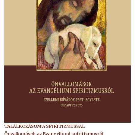
TALÁLKOZÁSOM A SPIRITIZMUSSAL
Önvallomások az Evangéliumi spiritizmusról