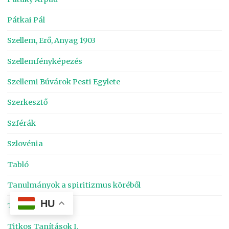
Pátkai Pál
Szellem, Erő, Anyag 1903
Szellemfényképezés
Szellemi Búvárok Pesti Egylete
Szerkesztő
Szférák
Szlovénia
Tabló
Tanulmányok a spiritizmus köréből
HU
Tárcaíró
Titkos Tanítások I.