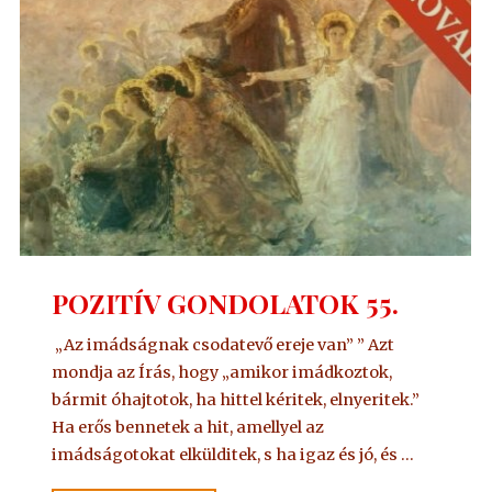
POZITÍV GONDOLATOK 55.
„Az imádságnak csodatevő ereje van” ” Azt
mondja az Írás, hogy „amikor imádkoztok,
bármit óhajtotok, ha hittel kéritek, elnyeritek.”
Ha erős bennetek a hit, amellyel az
imádságotokat elkülditek, s ha igaz és jó, és …