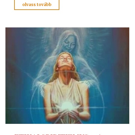
"POZITÍV
olvass tovább
GONDOLATOK
55."