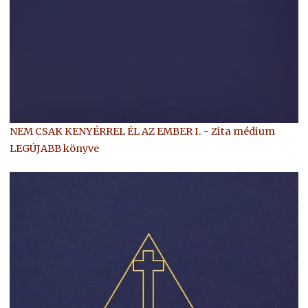
NEM CSAK KENYÉRREL ÉL AZ EMBER I. - Zita médium
LEGÚJABB könyve