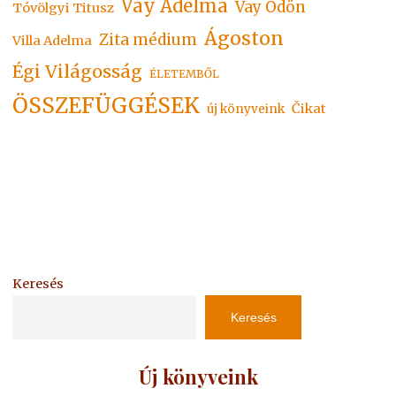
Vay Adelma
Vay Ödön
Tóvölgyi Titusz
Ágoston
Zita médium
Villa Adelma
Égi Világosság
ÉLETEMBŐL
ÖSSZEFÜGGÉSEK
Čikat
új könyveink
Keresés
Keresés
Új könyveink