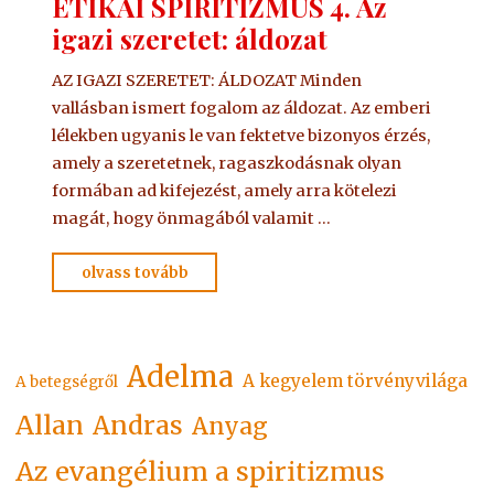
ETIKAI SPIRITIZMUS 4. Az
igazi szeretet: áldozat
AZ IGAZI SZERETET: ÁLDOZAT Minden
vallásban ismert fogalom az áldozat. Az emberi
lélekben ugyanis le van fektetve bizonyos érzés,
amely a szeretetnek, ragaszkodásnak olyan
formában ad kifejezést, amely arra kötelezi
magát, hogy önmagából valamit …
"ETIKAI
olvass tovább
SPIRITIZMUS
4.
Az
Adelma
A kegyelem törvényvilága
igazi
A betegségről
szeretet:
Allan
Andras
Anyag
áldozat"
Az evangélium a spiritizmus