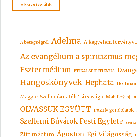
"A
olvass tovább
HIT
FOGALMA
1."
Adelma
A kegyelem törvényvi
A betegségről
Az evangélium a spiritizmus me
Eszter médium
Evangé
ETIKAI SPIRITIZMUS
Hangoskönyvek
Hephata
Hoffman
Magyar Szellemkutatók Társasága
Mali Lošinj
m
OLVASSUK EGYÜTT
Pozitív gondolatok
Szellemi Búvárok Pesti Egylete
szerke
Ágoston
Égi Világosság
Zita médium