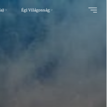
da)
Égi Világosság