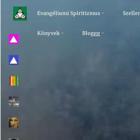
Skip
to
Evangéliumi Spiritizmus
Szelle
content
Evangéliumi
Könyvek
Bloggg
Spiritizmus