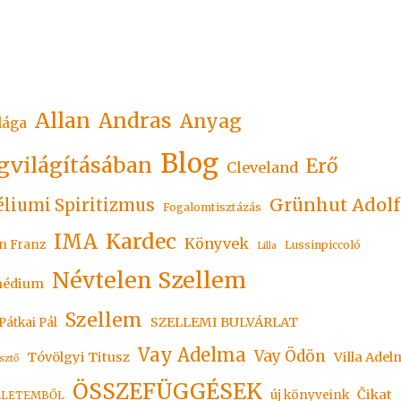
Allan
Andras
Anyag
lága
Blog
gvilágításában
Erő
Cleveland
Grünhut Adolf
liumi Spiritizmus
Fogalomtisztázás
Kardec
IMA
Könyvek
n Franz
Lussinpiccoló
Lilla
Névtelen Szellem
édium
Szellem
SZELLEMI BULVÁRLAT
Pátkai Pál
Vay Adelma
Vay Ödön
Tóvölgyi Titusz
Villa Adel
sztő
ÖSSZEFÜGGÉSEK
Čikat
új könyveink
ÉLETEMBŐL