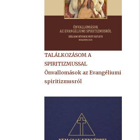
TALÁLKOZÁSOM A
SPIRITIZMUSSAL
Önvallomások az Evangéliumi
spiritizmusról