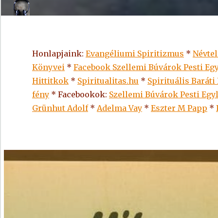
Honlapjaink:
Evangéliumi Spiritizmus
*
Névte
Könyvei
*
Facebook Szellemi Búvárok Pesti Egy
Hittitkok
*
Spiritualitas.hu
*
Spirituális Baráti
fény
* Facebookok:
Szellemi Búvárok Pesti Egy
Grünhut Adolf
*
Adelma Vay
*
Eszter M Papp
*