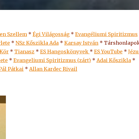
len Szellem
*
Égi Világosság
*
Evangéliumi Spiritizmus
lete
*
NSz Kőszikla Ada
*
Karsay István
* Társhonlapok
 Kör
*
Tianasz
*
ES Hangoskönyvek
*
ES
YouTube
*
Jézu
lete
*
Evangeliumi Spiritizmus (zárt)
*
Adai Kőszikla
*
Pál Pátkai
*
Allan Kardec Rivail