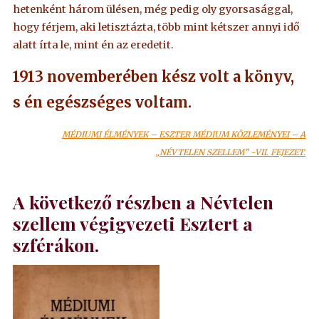
hetenként három ülésen, még pedig oly gyorsasággal,
hogy férjem, aki letisztázta, több mint kétszer annyi idő
alatt írta le, mint én az eredetit.
1913 novemberében kész volt a könyv,
s én egészséges voltam.
MÉDIUMI ÉLMÉNYEK – ESZTER MÉDIUM KÖZLEMÉNYEI – A
„NÉVTELEN SZELLEM” -VII. FEJEZET.
A következő részben a Névtelen
szellem végigvezeti Esztert a
szférákon.