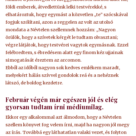
földi emberek, átvedlettünk lelki testvérekké, s
elhatároztuk, hogy egymást a közvetlen „te” szócskával
fogjuk szólítani, azon a reggelen az volt az utolsó
mondata a Névtelen szellemnek hozzám: „Nagyon
örülök, hogy a szívetek kérgét le tudtam olvasztani;
végre látjátok, hogy testvérei vagytok egymásnak. Ezzel
felébredtem, s ébredésem alatt egy finom kéz ujjainak
simogatását éreztem az arcomon.
Ebből az időből nagyon sok kedves emlékem maradt,
melyekért hálás szívvel gondolok reá és a nehéznek
látszó, de boldog kezdetre.
Február végén már egészen jól és elég
gyorsan tudtam írni médiumilag.
Ekkor egy alkalommal azt álmodom, hogy a Névtelen
szellem könyvet fog velem írni, majd ha nagyon jól megy
az írás. Továbbá egy láthatatlan valaki vezet, és folyton