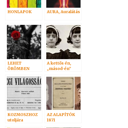
HONLAPOK
AURA, Auralátás
LEHET
A kettős én,
ÖRÖMBEN
„másod-én”
GYÁSZOLNI.?
(Doppelgänger)
3.
KOZMOSZHOZ
AZ ALAPÍTÓK
utoljára
1871