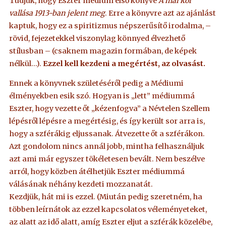
Tudjuk, hogy Eszter médium első könyve
A mai kor
vallása 1913-ban jelent meg
. Erre a könyvre azt az ajánlást
kaptuk, hogy ez a spiritizmus népszerűsítő irodalma, –
rövid, fejezetekkel viszonylag könnyed élvezhető
stílusban – (csaknem magazin formában, de képek
nélkül…).
Ezzel kell kezdeni a megértést, az olvasást.
Ennek a könyvnek születéséről pedig a Médiumi
élményekben esik szó. Hogyan is „lett” médiummá
Eszter, hogy vezette őt „kézenfogva” a Névtelen Szellem
lépésről lépésre a megértésig, és így került sor arra is,
hogy a szférákig eljussanak. Átvezette őt a szférákon.
Azt gondolom nincs annál jobb, mintha felhasználjuk
azt ami már egyszer tökéletesen bevált. Nem beszélve
arról, hogy közben átélhetjük Eszter médiummá
válásának néhány kezdeti mozzanatát.
Kezdjük, hát mi is ezzel. (Miután pedig szeretném, ha
többen leírnátok az ezzel kapcsolatos véleményeteket,
az alatt az idő alatt, amíg Eszter eljut a szférák közelébe,