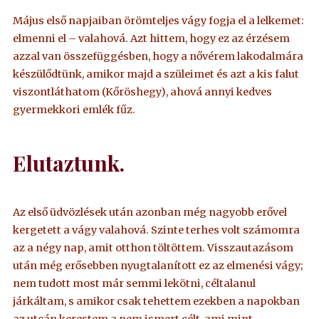
Május első napjaiban örömteljes vágy fogja el a lelkemet:
elmenni el – valahová. Azt hittem, hogy ez az érzésem
azzal van összefüggésben, hogy a nővérem lakodalmára
készülődtünk, amikor majd a szüleimet és azt a kis falut
viszontláthatom (Kőröshegy), ahová annyi kedves
gyermekkori emlék fűz.
Elutaztunk.
Az első üdvözlések után azonban még nagyobb erővel
kergetett a vágy valahová. Szinte terhes volt számomra
az a négy nap, amit otthon töltöttem. Visszautazásom
után még erősebben nyugtalanított ez az elmenési vágy;
nem tudott most már semmi lekötni, céltalanul
járkáltam, s amikor csak tehettem ezekben a napokban