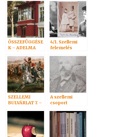
könyvről 2. rész
ÖSSZEFÜGGÉSE
4/1. Szellemi
K – ADELMA
felemelés
VELÜNK VAN
SZELLEMI
A szellemi
BULVÁRLAT 7. –
csoport