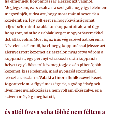
ha elmennek, koppantással jelezzék azt valahol.
Megjegyzem, ez is csak arra szolgált, hogy így félelmem
megszűnjék, tudva azt, hogy most már nincsenek a
közelemben. Így volt eset rá, hogy kívánságomat
teljesítsék, mind az ablakon koppantottak, ami úgy
hangzott, mintha az ablaküveget mogyorószemekkel
dobálták volna. Most is, az írás végeztével azt kérem a
Névtelen szellemtől, ha elmegy, koppanással jelezze azt.
Elernyesztett kezemet az asztalon nyugtatva várom a
koppanást; egy percnyi várakozás után koppanás
helyett egy ködszerű kéz megfogja az én pihenő jobb
kezemet, kissé felemeli, majd gyöngéd szorítással
leteszi az asztalra.
Valaki a finom fluidkezével kezet
fogott velem.
A figyelmességnek, a gyöngédségnek
ilyen megnyilatkozására nem voltam elkészülve, ez a
szívem mélyéig meghatott,
és attól fogva
soha többé nem féltem a