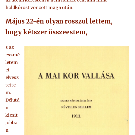
az utcán kerestem a nem ismert célt, ami mint
holdkórost vonzott maga után.
Május 22-én olyan rosszul lettem,
hogy kétszer összeestem,
s az
eszmé
letem
et
elvesz
tette
m.
Délutá
n
kicsit
jobba
n