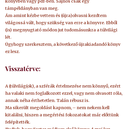
könyvben vagy pdf-ben. Sajnos csak egy
támpéldányban van meg.
Ám amint kézbe vettem és (újra)olvasni kezdtem
világossá vált, hogy szükség van erre a könyvre. Ebből
(is) megnyugtató módon jut tudomásunkra a túlvilági
lét.
Úgyhogy szerkesztem, a következő újrakiadandó könyv
ez lesz.
Visszatérve:
A (túlvilág(ok), a szférák értelmezése nem könnyű, ezért
ha valaki nem foglalkozott ezzel, vagy nem olvasott róla,
annak néha érthetetlen. Talán rébusz is.
Ma sikerült megoldást kapnom, – nem nekem kell
kitalálni, hiszen a megértési fokozatokat már előttünk
felépítették.