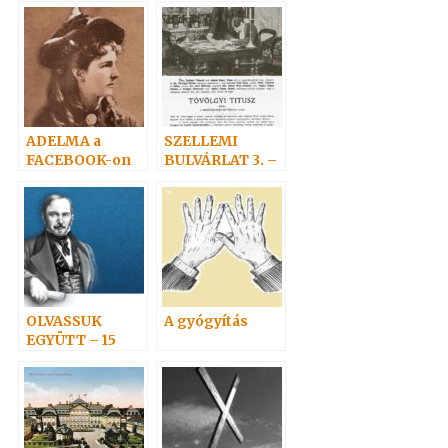
ADELMA a
SZELLEMI
FACEBOOK-on
BULVÁRLAT 3. –
SZELLEMEK
NAPTÁRA
OLVASSUK
A gyógyítás
EGYÜTT – 15