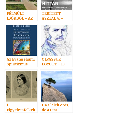
FÉLMÚLT
TERÍTETT
IDŐKBŐL – AZ
ASZTAL 4. –
ÓLOMÖNTÉS
HITTITOK.HU
Az Evangéliumi
OLVASSUK
Spiritizmus
EGYÜTT – 13
története 1. rész
1.
Ha a lélek erős,
Figyelemfelkelt
de a test