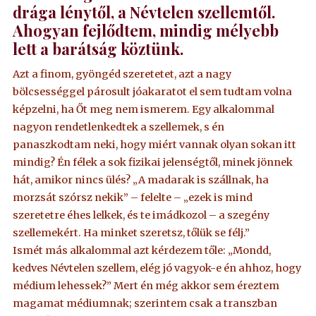
drága lénytől, a Névtelen szellemtől.
Ahogyan fejlődtem, mindig mélyebb
lett a barátság köztünk.
Azt a finom, gyöngéd szeretetet, azt a nagy
bölcsességgel párosult jóakaratot el sem tudtam volna
képzelni, ha Őt meg nem ismerem. Egy alkalommal
nagyon rendetlenkedtek a szellemek, s én
panaszkodtam neki, hogy miért vannak olyan sokan itt
mindig? Én félek a sok fizikai jelenségtől, minek jönnek
hát, amikor nincs ülés? „A madarak is szállnak, ha
morzsát szórsz nekik” – felelte – „ezek is mind
szeretetre éhes lelkek, és te imádkozol – a szegény
szellemekért. Ha minket szeretsz, tőlük se félj.”
Ismét más alkalommal azt kérdezem tőle: „Mondd,
kedves Névtelen szellem, elég jó vagyok-e én ahhoz, hogy
médium lehessek?” Mert én még akkor sem éreztem
magamat médiumnak; szerintem csak a transzban