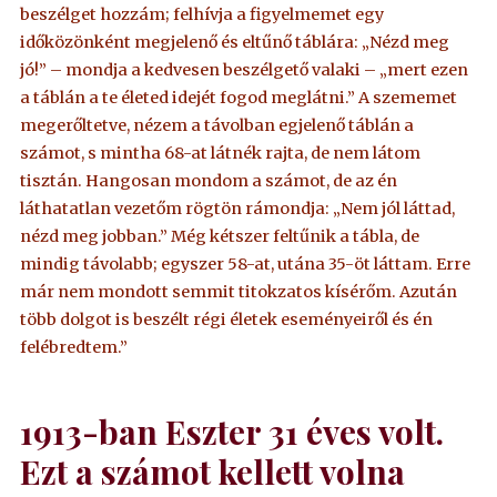
beszélget hozzám; felhívja a figyelmemet egy
időközönként megjelenő és eltűnő táblára: „Nézd meg
jó!” – mondja a kedvesen beszélgető valaki – „mert ezen
a táblán a te életed idejét fogod meglátni.” A szememet
megerőltetve, nézem a távolban egjelenő táblán a
számot, s mintha 68-at látnék rajta, de nem látom
tisztán. Hangosan mondom a számot, de az én
láthatatlan vezetőm rögtön rámondja: „Nem jól láttad,
nézd meg jobban.” Még kétszer feltűnik a tábla, de
mindig távolabb; egyszer 58-at, utána 35-öt láttam. Erre
már nem mondott semmit titokzatos kísérőm. Azután
több dolgot is beszélt régi életek eseményeiről és én
felébredtem.”
1913-ban Eszter 31 éves volt.
Ezt a számot kellett volna