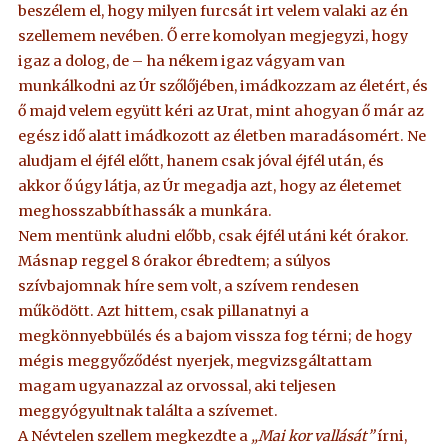
beszélem el, hogy milyen furcsát irt velem valaki az én
szellemem nevében. Ő erre komolyan megjegyzi, hogy
igaz a dolog, de – ha nékem igaz vágyam van
munkálkodni az Úr szőlőjében, imádkozzam az életért, és
ő majd velem együtt kéri az Urat, mint ahogyan ő már az
egész idő alatt imádkozott az életben maradásomért. Ne
aludjam el éjfél előtt, hanem csak jóval éjfél után, és
akkor ő úgy látja, az Úr megadja azt, hogy az életemet
meghosszabbíthassák a munkára.
Nem mentünk aludni előbb, csak éjfél utáni két órakor.
Másnap reggel 8 órakor ébredtem; a súlyos
szívbajomnak híre sem volt, a szívem rendesen
működött. Azt hittem, csak pillanatnyi a
megkönnyebbülés és a bajom vissza fog térni; de hogy
mégis meggyőződést nyerjek, megvizsgáltattam
magam ugyanazzal az orvossal, aki teljesen
meggyógyultnak találta a szívemet.
A Névtelen szellem megkezdte a
„Mai kor vallását”
írni,