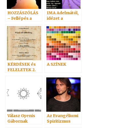
HOZZÁSZÓLÁS
IMA Adelmától,
– Fellépés a
idézet a
spiritizmus
Névtelen
mellett
Szellemtől 2.
KÉRDÉSEK és
A SZÍNEK
FELELETEK 2.
(20-
38)Hoffmann
professzor
Válasz Gyenis
Az Evangéliumi
Gábornak
Spiritizmus
története c.