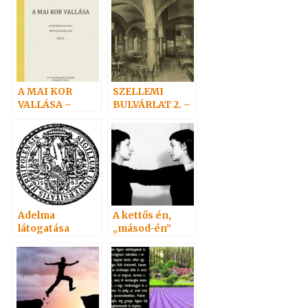
A MAI KOR
SZELLEMI
VALLÁSA –
BULVÁRLAT 2. –
ÚJRANYOMOTT
Antal csapdája
KÖNYV
Adelma
A kettős én,
látogatása
„másod-én”
Hoffmannál.
(Doppelgänger)
Hoffmann
5. befejező rész
látogatása
Adelmánál…