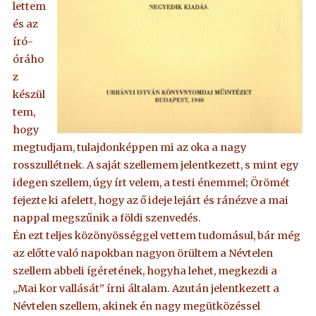
lettem
és az
író-
óráho
z
készül
tem,
hogy
megtudjam, tulajdonképpen mi az oka a nagy
rosszullétnek. A saját szellemem jelentkezett, s mint egy
idegen szellem, úgy írt velem, a testi énemmel; Örömét
fejezte ki afelett, hogy az ő ideje lejárt és ránézve a mai
nappal megszűnik a földi szenvedés.
Én ezt teljes közönyösséggel vettem tudomásul, bár még
az előtte való napokban nagyon örültem a Névtelen
szellem abbeli ígéretének, hogyha lehet, megkezdi a
„Mai kor vallását” írni általam. Azután jelentkezett a
Névtelen szellem, akinek én nagy megütközéssel