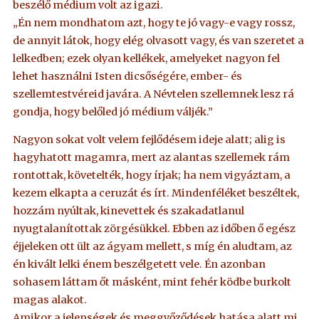
beszélő médium volt az igazi.
„Én nem mondhatom azt, hogy te jó vagy-e vagy rossz,
de annyit látok, hogy elég olvasott vagy, és van szeretet a
lelkedben; ezek olyan kellékek, amelyeket nagyon fel
lehet használni Isten dicsőségére, ember- és
szellemtestvéreid javára. A Névtelen szellemnek lesz rá
gondja, hogy belőled jó médium váljék.”
Nagyon sokat volt velem fejlődésem ideje alatt; alig is
hagyhatott magamra, mert az alantas szellemek rám
rontottak, követelték, hogy írjak; ha nem vigyáztam, a
kezem elkapta a ceruzát és írt. Mindenféléket beszéltek,
hozzám nyúltak, kinevettek és szakadatlanul
nyugtalanítottak zörgésükkel. Ebben az időben ő egész
éjjeleken ott ült az ágyam mellett, s míg én aludtam, az
én kivált lelki énem beszélgetett vele. Én azonban
sohasem láttam őt másként, mint fehér ködbe burkolt
magas alakot.
Amikor a jelenségek és meggyőződések hatása alatt mi,