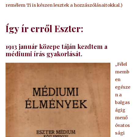
remélem Ti is készen lesztek a hozzászólásaitokkal.)
Így ír erről Eszter:
1913 január közepe táján kezdtem a
médiumi írás gyakorlását.
„Félel
memb
en
egésze
n a
balgas
ágig
menő
óvatos
sági