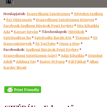
Honlapjaink:
Evangéliumi Spiritizmus
*
Névtelen Szellem
*
Égi Világosság
*
Evangéliumi Spiritizmus Könyvei
*
Facebook Szellemi Búvárok Pesti Egylete
*
NSz Kőszikla
Ada
*
Karsay István
* Társhonlapok:
Hittitkok
*
Spiritualitas.hu
*
Spirituális Baráti Kör
*
Tianasz
*
ES
Hangoskönyvek
*
ES
YouTube
*
Jézus a fény
*
Facebookok:
Szellemi Búvárok Pesti Egylete
*
Evangeliumi Spiritizmus (zárt)
*
Adai Kőszikla
*
Grünhut
Adolf
*
Adelma Vay
*
Eszter M Papp
*
Pál Pátkai
*
Allan
Kardec Rivail