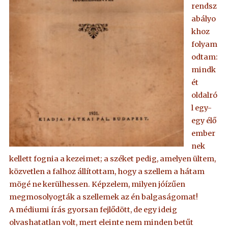
rendsz
abályo
khoz
folyam
odtam:
mindk
ét
oldalró
l egy-
egy élő
ember
nek
kellett fognia a kezeimet; a széket pedig, amelyen ültem,
közvetlen a falhoz állítottam, hogy a szellem a hátam
mögé ne kerülhessen. Képzelem, milyen jóízűen
megmosolyogták a szellemek az én balgaságomat!
A médiumi írás gyorsan fejlődött, de egy ideig
olvashatatlan volt, mert eleinte nem minden betűt