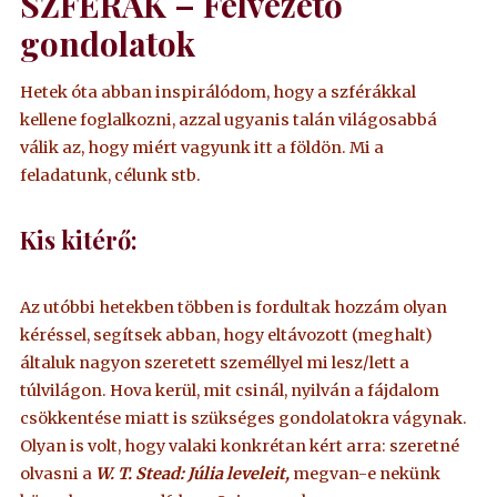
SZFÉRÁK – Felvezető
gondolatok
Hetek óta abban inspirálódom, hogy a szférákkal
kellene foglalkozni, azzal ugyanis talán világosabbá
válik az, hogy miért vagyunk itt a földön. Mi a
feladatunk, célunk stb.
Kis kitérő:
Az utóbbi hetekben többen is fordultak hozzám olyan
kéréssel, segítsek abban, hogy eltávozott (meghalt)
általuk nagyon szeretett személlyel mi lesz/lett a
túlvilágon. Hova kerül, mit csinál, nyilván a fájdalom
csökkentése miatt is szükséges gondolatokra vágynak.
Olyan is volt, hogy valaki konkrétan kért arra: szeretné
olvasni a
W. T. Stead: Júlia leveleit,
megvan-e nekünk