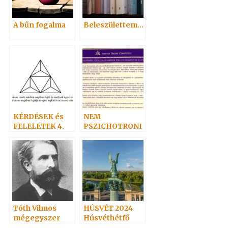
A bűn fogalma
Beleszülettem…
KÉRDÉSEK és
NEM
FELELETEK 4.
PSZICHOTRONI
(52-73)
KA!
Hoffmann
professzor
Tóth Vilmos
HÚSVÉT 2024
mégegyszer
Húsvéthétfő