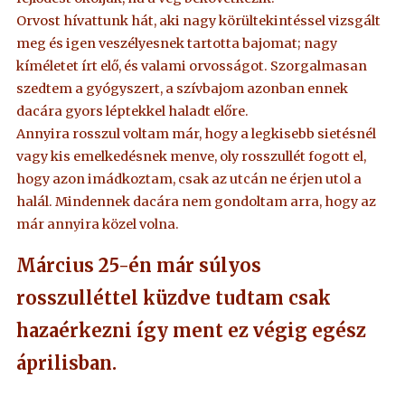
Orvost hívattunk hát, aki nagy körültekintéssel vizsgált
meg és igen veszélyesnek tartotta bajomat; nagy
kíméletet írt elő, és valami orvosságot. Szorgalmasan
szedtem a gyógyszert, a szívbajom azonban ennek
dacára gyors léptekkel haladt előre.
Annyira rosszul voltam már, hogy a legkisebb sietésnél
vagy kis emelkedésnek menve, oly rosszullét fogott el,
hogy azon imádkoztam, csak az utcán ne érjen utol a
halál. Mindennek dacára nem gondoltam arra, hogy az
már annyira közel volna.
Március 25-én már súlyos
rosszulléttel küzdve tudtam csak
hazaérkezni így ment ez végig egész
áprilisban.