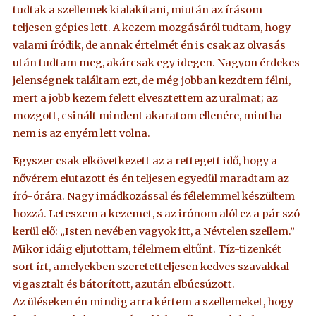
tudtak a szellemek kialakítani, miután az írásom
teljesen gépies lett. A kezem mozgásáról tudtam, hogy
valami íródik, de annak értelmét én is csak az olvasás
után tudtam meg, akárcsak egy idegen. Nagyon érdekes
jelenségnek találtam ezt, de még jobban kezdtem félni,
mert a jobb kezem felett elvesztettem az uralmat; az
mozgott, csinált mindent akaratom ellenére, mintha
nem is az enyém lett volna.
Egyszer csak elkövetkezett az a rettegett idő, hogy a
nővérem elutazott és én teljesen egyedül maradtam az
író-órára. Nagy imádkozással és félelemmel készültem
hozzá. Leteszem a kezemet, s az irónom alól ez a pár szó
kerül elő: „Isten nevében vagyok itt, a Névtelen szellem.”
Mikor idáig eljutottam, félelmem eltűnt. Tíz-tizenkét
sort írt, amelyekben szeretetteljesen kedves szavakkal
vigasztalt és bátorított, azután elbúcsúzott.
Az üléseken én mindig arra kértem a szellemeket, hogy