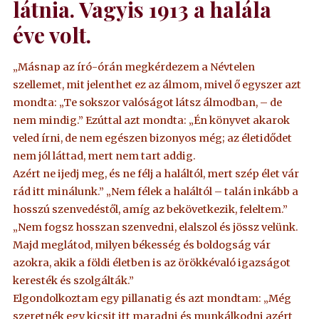
látnia. Vagyis 1913 a halála
éve volt.
„Másnap az író-órán megkérdezem a Névtelen
szellemet, mit jelenthet ez az álmom, mivel ő egyszer azt
mondta: „Te sokszor valóságot látsz álmodban, – de
nem mindig.” Ezúttal azt mondta: „Én könyvet akarok
veled írni, de nem egészen bizonyos még; az életidődet
nem jól láttad, mert nem tart addig.
Azért ne ijedj meg, és ne félj a haláltól, mert szép élet vár
rád itt minálunk.” „Nem félek a haláltól – talán inkább a
hosszú szenvedéstől, amíg az bekövetkezik, feleltem.”
„Nem fogsz hosszan szenvedni, elalszol és jössz velünk.
Majd meglátod, milyen békesség és boldogság vár
azokra, akik a földi életben is az örökkévaló igazságot
keresték és szolgálták.”
Elgondolkoztam egy pillanatig és azt mondtam: „Még
szeretnék egy kicsit itt maradni és munkálkodni azért