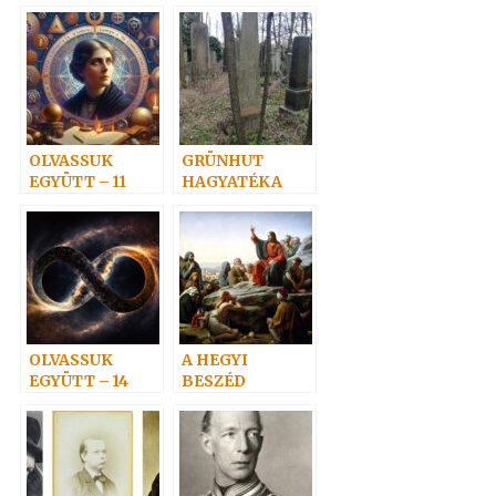
és
erőtelen…
OLVASSUK
GRÜNHUT
EGYÜTT – 11
HAGYATÉKA
OLVASSUK
A HEGYI
EGYÜTT – 14
BESZÉD