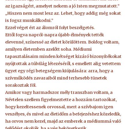
az igazságért, amelyet nekem a jó Isten megmutatott.”
„Hiszen nem most lesz az. Lehet, hogy addig még sokat
is fogsz munkálkodni.”
Ezzel véget ért az álomról folyt beszélgetés.
Ettől fogva napról-napra újabb élmények tették
elevenné, színessé az életet körülöttem. Boldog voltam,
amilyen életemben azelőtt soha. Médiumi
tapasztalásaim minden kétséget kizáró bizonyítékokat
nyújtottak a túlvilág létezéséről, s emellett alig vetettem
ügyet egy régi betegségem kiújulására: arra, hogy a
szívműködés zavaraiból mind terhesebb tünetek
sorakoztak föl.
Amikor vagy harmadszor mély transzban voltam, a
Névtelen szellem figyelmeztette a hozzám tartozókat,
hogy kezeltessenek orvossal, mert a szívbajom igen
veszélyes, és mivel az életidőm a befejezéshez közeledik,
ha orvos nem kezel, majd az emberek a médiummá való
fejlődést okolják, ha a vég bekövetkezik.