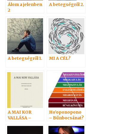
Álom a jelenben
A betegségről 2.
2
A betegségről 1.
MI A CÉL?
A MAI KOR
Ho’oponopono
VALLÁSA –
– Bűnbocsánat?
ÚJRANYOMOTT
KÖNYV