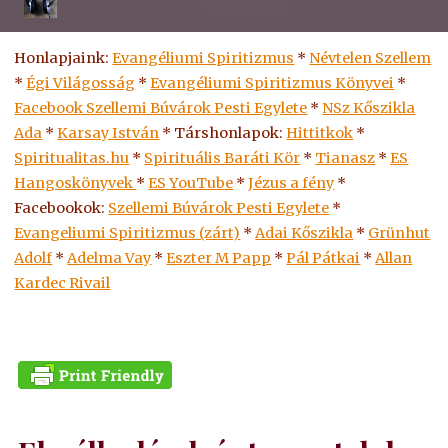
Honlapjaink:
Evangéliumi Spiritizmus
*
Névtelen Szellem
*
Égi Világosság
*
Evangéliumi Spiritizmus Könyvei
*
Facebook Szellemi Búvárok Pesti Egylete
*
NSz Kőszikla
Ada
*
Karsay István
* Társhonlapok:
Hittitkok
*
Spiritualitas.hu
*
Spirituális Baráti Kör
*
Tianasz
*
ES
Hangoskönyvek
*
ES
YouTube
*
Jézus a fény
*
Facebookok:
Szellemi Búvárok Pesti Egylete
*
Evangeliumi Spiritizmus (zárt)
*
Adai Kőszikla
*
Grünhut
Adolf
*
Adelma Vay
*
Eszter M Papp
*
Pál Pátkai
*
Allan
Kardec Rivail