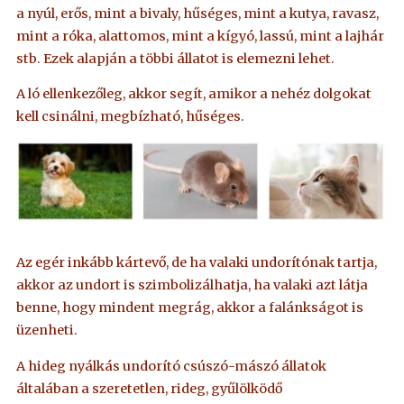
a nyúl, erős, mint a bivaly, hűséges, mint a kutya, ravasz,
mint a róka, alattomos, mint a kígyó, lassú, mint a lajhár
stb. Ezek alapján a többi állatot is elemezni lehet.
A ló ellenkezőleg, akkor segít, amikor a nehéz dolgokat
kell csinálni, megbízható, hűséges.
Az egér inkább kártevő, de ha valaki undorítónak tartja,
akkor az undort is szimbolizálhatja, ha valaki azt látja
benne, hogy mindent megrág, akkor a falánkságot is
üzenheti.
A hideg nyálkás undorító csúszó-mászó állatok
általában a szeretetlen, rideg, gyűlölködő