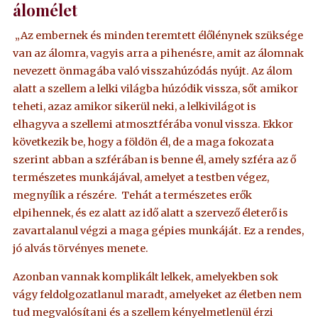
álomélet
„Az embernek és minden teremtett élőlénynek szüksége
van az álomra, vagyis arra a pihenésre, amit az álomnak
nevezett önmagába való visszahúzódás nyújt. Az álom
alatt a szellem a lelki világba húzódik vissza, sőt amikor
teheti, azaz amikor sikerül neki, a lelkivilágot is
elhagyva a szellemi atmosztférába vonul vissza. Ekkor
következik be, hogy a földön él, de a maga fokozata
szerint abban a szférában is benne él, amely szféra az ő
természetes munkájával, amelyet a testben végez,
megnyílik a részére. Tehát a természetes erők
elpihennek, és ez alatt az idő alatt a szervező életerő is
zavartalanul végzi a maga gépies munkáját. Ez a rendes,
jó alvás törvényes menete.
Azonban vannak komplikált lelkek, amelyekben sok
vágy feldolgozatlanul maradt, amelyeket az életben nem
tud megvalósítani és a szellem kényelmetlenül érzi