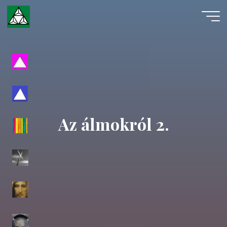
Skip
to
content
Evangéliumi
Spiritizmus
Az álmokról 2.