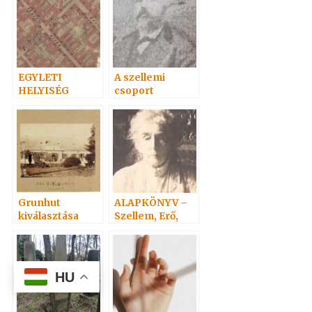
professzor
EGYLETI
A szellemi
HELYISÉG
csoport
Grunhut
ALAPKÖNYV –
kiválasztása
Szellem, Erő,
Anyag 5.
HU