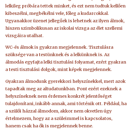
lelkileg próbára tettek minket, és ezt nem tudtuk kellően
kibeszélni, megbékélni vele, főleg a kudarcokkal.
Ugyanakkor üzenet jellegűek is lehetnek az ilyen álmok,
hiszen szimbolikusan az iskolai vizsga az élet szellemi
vizsgáira utalhat.
WC-és álmok is gyakran megjelennek. Tisztulásra
szüksége van a testünknek és a lelkünknek is. Az
álmodás egyfajta lelki tisztulási folyamat, ezért gyakran
a testi tisztulási dolgok, mint képek megjelennek.
Gyakran álmodunk gyerekkori helyszínekkel, mert azok
tapadtak meg az altudatunkban. Pont ezért ezeknek a
helyszíneknek nem érdemes konkrét jelentőséget
tulajdonítani, inkább annak, ami történik ott. Például, ha
a szülői házzal álmodom, akkor nem okvetlen úgy
értelmezem, hogy az a szüleimmel is kapcsolatos,
hanem csak ha ők is megjelennek benne.