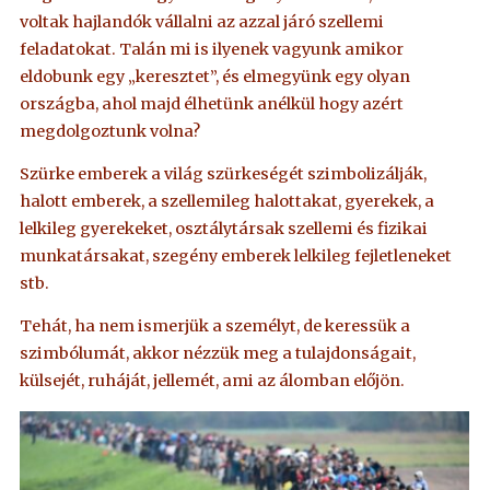
voltak hajlandók vállalni az azzal járó szellemi
feladatokat. Talán mi is ilyenek vagyunk amikor
eldobunk egy „keresztet”, és elmegyünk egy olyan
országba, ahol majd élhetünk anélkül hogy azért
megdolgoztunk volna?
Szürke emberek a világ szürkeségét szimbolizálják,
halott emberek, a szellemileg halottakat, gyerekek, a
lelkileg gyerekeket, osztálytársak szellemi és fizikai
munkatársakat, szegény emberek lelkileg fejletleneket
stb.
Tehát, ha nem ismerjük a személyt, de keressük a
szimbólumát, akkor nézzük meg a tulajdonságait,
külsejét, ruháját, jellemét, ami az álomban előjön.