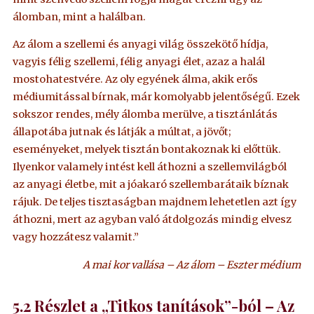
álomban, mint a halálban.
Az álom a szellemi és anyagi világ összekötő hídja,
vagyis félig szellemi, félig anyagi élet, azaz a halál
mostohatestvére. Az oly egyének álma, akik erős
médiumitással bírnak, már komolyabb jelentőségű. Ezek
sokszor rendes, mély álomba merülve, a tisztánlátás
állapotába jutnak és látják a múltat, a jövőt;
eseményeket, melyek tisztán bontakoznak ki előttük.
Ilyenkor valamely intést kell áthozni a szellemvilágból
az anyagi életbe, mit a jóakaró szellembarátaik bíznak
rájuk. De teljes tisztaságban majdnem lehetetlen azt így
áthozni, mert az agyban való átdolgozás mindig elvesz
vagy hozzátesz valamit.”
A mai kor vallása – Az álom – Eszter médium
5.2
Részlet a „Titkos tanítások”-ból – Az