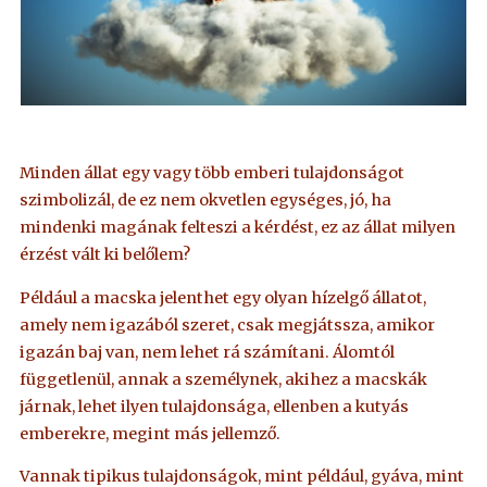
Minden állat egy vagy több emberi tulajdonságot
szimbolizál, de ez nem okvetlen egységes, jó, ha
mindenki magának felteszi a kérdést, ez az állat milyen
érzést vált ki belőlem?
Például a macska jelenthet egy olyan hízelgő állatot,
amely nem igazából szeret, csak megjátssza, amikor
igazán baj van, nem lehet rá számítani. Álomtól
függetlenül, annak a személynek, akihez a macskák
járnak, lehet ilyen tulajdonsága, ellenben a kutyás
emberekre, megint más jellemző.
Vannak tipikus tulajdonságok, mint például, gyáva, mint