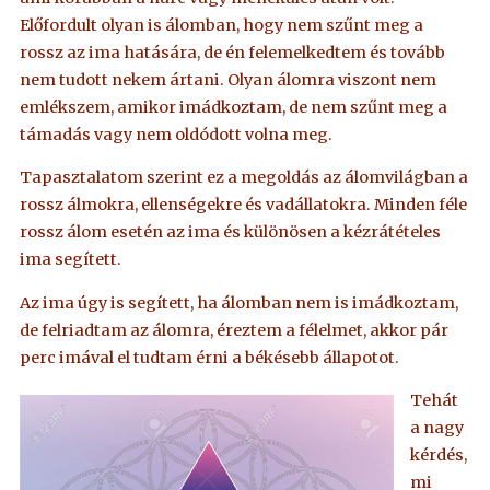
Előfordult olyan is álomban, hogy nem szűnt meg a
rossz az ima hatására, de én felemelkedtem és tovább
nem tudott nekem ártani. Olyan álomra viszont nem
emlékszem, amikor imádkoztam, de nem szűnt meg a
támadás vagy nem oldódott volna meg.
Tapasztalatom szerint ez a megoldás az álomvilágban a
rossz álmokra, ellenségekre és vadállatokra. Minden féle
rossz álom esetén az ima és különösen a kézrátételes
ima segített.
Az ima úgy is segített, ha álomban nem is imádkoztam,
de felriadtam az álomra, éreztem a félelmet, akkor pár
perc imával el tudtam érni a békésebb állapotot.
Tehát
a nagy
kérdés,
mi