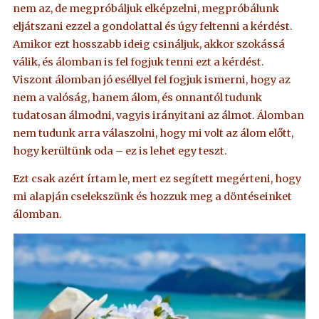
nem az, de megpróbáljuk elképzelni, megpróbálunk
eljátszani ezzel a gondolattal és úgy feltenni a kérdést.
Amikor ezt hosszabb ideig csináljuk, akkor szokássá
válik, és álomban is fel fogjuk tenni ezt a kérdést.
Viszont álomban jó eséllyel fel fogjuk ismerni, hogy az
nem a valóság, hanem álom, és onnantól tudunk
tudatosan álmodni, vagyis irányitani az álmot. Álomban
nem tudunk arra válaszolni, hogy mi volt az álom előtt,
hogy kerültünk oda – ez is lehet egy teszt.
Ezt csak azért írtam le, mert ez segített megérteni, hogy
mi alapján cselekszünk és hozzuk meg a döntéseinket
álomban.