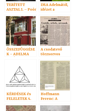
TERÍTETT
IMA Adelmától,
ASZTAL 1. – Poór
idézet a
Edittől
Névtelen
Szellemtől 1.
ÖSSZEFÜGGÉSE
A csodatevő
K – ADELMA
törzsorvos
VELÜNK VAN
KÉRDÉSEK és
Hoffmann
FELELETEK 4.
Ferenc: A
(52-73)
Szellem, Erő,
Hoffmann
Anyag bírálata 1.