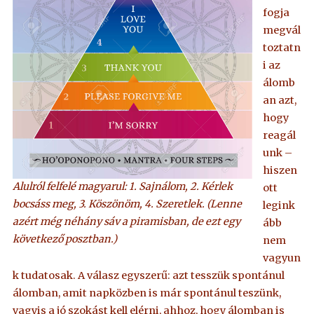
fogja
megvál
toztatn
i az
álomb
an azt,
hogy
reagál
unk –
hiszen
Alulról felfelé magyarul: 1. Sajnálom, 2. Kérlek
ott
bocsáss meg, 3. Köszönöm, 4. Szeretlek. (Lenne
legink
azért még néhány sáv a piramisban, de ezt egy
ább
következő posztban.)
nem
vagyun
k tudatosak. A válasz egyszerű: azt tesszük spontánul
álomban, amit napközben is már spontánul teszünk,
vagyis a jó szokást kell elérni, ahhoz, hogy álomban is