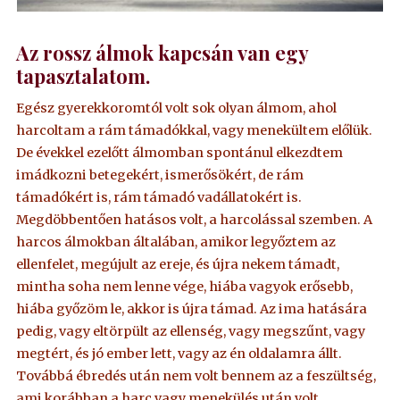
Az rossz álmok kapcsán van egy
tapasztalatom.
Egész gyerekkoromtól volt sok olyan álmom, ahol
harcoltam a rám támadókkal, vagy menekültem előlük.
De évekkel ezelőtt álmomban spontánul elkezdtem
imádkozni betegekért, ismerősökért, de rám
támadókért is, rám támadó vadállatokért is.
Megdöbbentően hatásos volt, a harcolással szemben. A
harcos álmokban általában, amikor legyőztem az
ellenfelet, megújult az ereje, és újra nekem támadt,
mintha soha nem lenne vége, hiába vagyok erősebb,
hiába győzöm le, akkor is újra támad. Az ima hatására
pedig, vagy eltörpült az ellenség, vagy megszűnt, vagy
megtért, és jó ember lett, vagy az én oldalamra állt.
Továbbá ébredés után nem volt bennem az a feszültség,
ami korábban a harc vagy menekülés után volt.