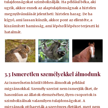
tulajdonságokat szimbolizálják. Ha például béka, aki
ugrik, akkor ennek az alaptulajdonságnak a hirtelen
megnyilvánulását jelentheti: hirtelen harag. De ha
kígyó, ami lassan kúszik, akkor pont az ellentéte, a
kiszámított hamisság, ami lépésről lépésre terjeszti ki
hatalmát.
3.
3
Ismeretlen személyekkel álmodunk
Az ismerőseim közül többen álmodtak például
migránsokkal. Személy szerint nem ismerjük őket, de
hasonlóan az állatok elemzéséhez, ilyen csoportok is
szimbolizálnak valamilyen tulajdonságokat. A
migránsok otthagyták a szegényes életüket, mert nem