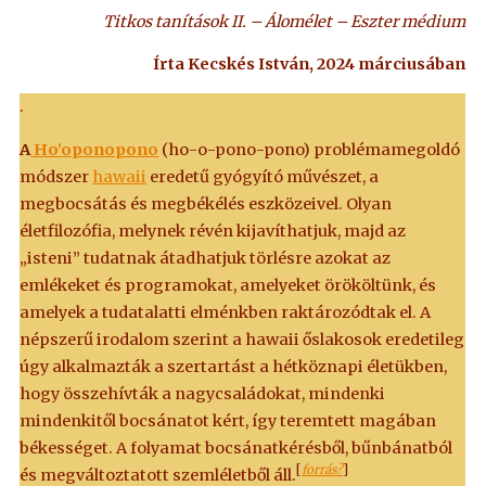
Titkos tanítások II. – Álomélet – Eszter médium
Írta Kecskés István, 2024 márciusában
.
A
Ho’oponopono
(ho-o-pono-pono) problémamegoldó
módszer
hawaii
eredetű gyógyító művészet, a
megbocsátás és megbékélés eszközeivel. Olyan
életfilozófia, melynek révén kijavíthatjuk, majd az
„isteni” tudatnak átadhatjuk törlésre azokat az
emlékeket és programokat, amelyeket örököltünk, és
amelyek a tudatalatti elménkben raktározódtak el. A
népszerű irodalom szerint a hawaii őslakosok eredetileg
úgy alkalmazták a szertartást a hétköznapi életükben,
hogy összehívták a nagycsaládokat, mindenki
mindenkitől bocsánatot kért, így teremtett magában
békességet. A folyamat bocsánatkérésből, bűnbánatból
[
forrás?
]
és megváltoztatott szemléletből áll.