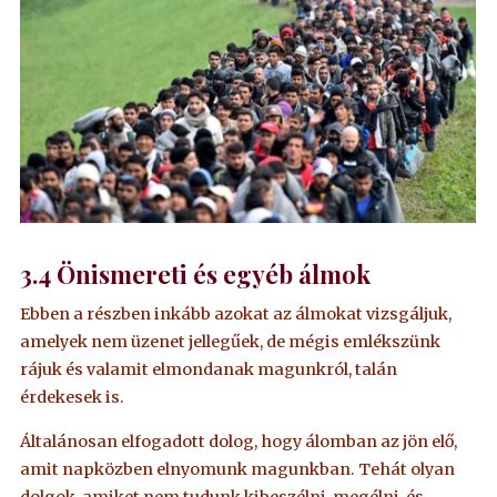
3.4
Önismereti és egyéb álmok
Ebben a részben inkább azokat az álmokat vizsgáljuk,
amelyek nem üzenet jellegűek, de mégis emlékszünk
rájuk és valamit elmondanak magunkról, talán
érdekesek is.
Általánosan elfogadott dolog, hogy álomban az jön elő,
amit napközben elnyomunk magunkban. Tehát olyan
dolgok, amiket nem tudunk kibeszélni, megélni, és