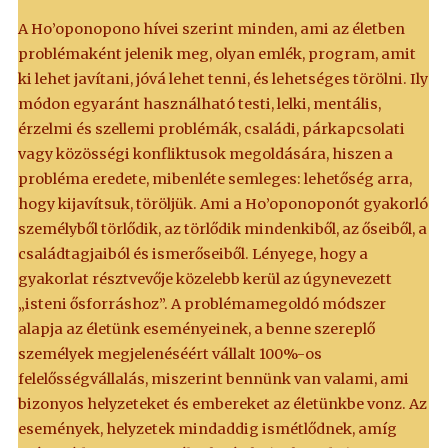
A Ho’oponopono hívei szerint minden, ami az életben
problémaként jelenik meg, olyan emlék, program, amit
ki lehet javítani, jóvá lehet tenni, és lehetséges törölni. Ily
módon egyaránt használható testi, lelki, mentális,
érzelmi és szellemi problémák, családi, párkapcsolati
vagy közösségi konfliktusok megoldására, hiszen a
probléma eredete, mibenléte semleges: lehetőség arra,
hogy kijavítsuk, töröljük. Ami a Ho’oponoponót gyakorló
személyből törlődik, az törlődik mindenkiből, az őseiből, a
családtagjaiból és ismerőseiből. Lényege, hogy a
gyakorlat résztvevője közelebb kerül az úgynevezett
„isteni ősforráshoz”. A problémamegoldó módszer
alapja az életünk eseményeinek, a benne szereplő
személyek megjelenéséért vállalt 100%-os
felelősségvállalás, miszerint bennünk van valami, ami
bizonyos helyzeteket és embereket az életünkbe vonz. Az
események, helyzetek mindaddig ismétlődnek, amíg