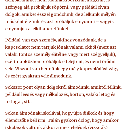
szőnyeg alá próbáljuk söpörni. Vagy például olyan
dolgok, amiket ésszel gondolunk, de a lelkünk mélyén
másként érzünk, és azt próbáljuk elnyomni – vagyis
elnyomjuk a lelkiismeretünket.
Például, van egy személy, akihez vonzódunk, de a
kapcsolatot nem tartjuk jónak valami okból (mert azt
valaki fontos személy elítélné, vagy mert szégyelljük),
ezért napközben próbáljuk elfelejteni, és nem törődni
vele. Viszont van bennünk egy mély kapcsolódási vágy
és ezért gyakran vele álmodunk.
Sokszor pont olyan dolgokról álmodunk, amiktől félünk,
például leesés vagy nélkülözés, börtön, valaki lefog és
fojtogat, stb.
Sokan álmodnak iskolával, hogy újra diákok és hogy
ellenőrzőbe kell írni. Talán gyakori dolog, hogy amikor
iskolások voltunk akkor a megfelelések (vizsgák)