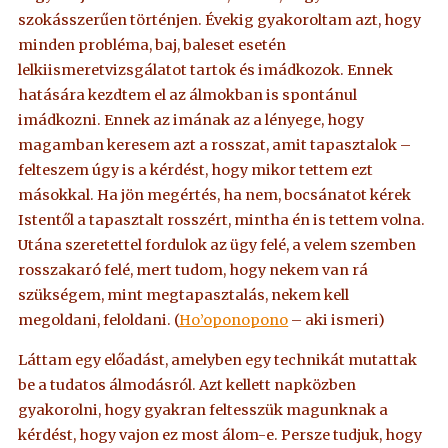
szokásszerűen történjen. Évekig gyakoroltam azt, hogy
minden probléma, baj, baleset esetén
lelkiismeretvizsgálatot tartok és imádkozok. Ennek
hatására kezdtem el az álmokban is spontánul
imádkozni. Ennek az imának az a lényege, hogy
magamban keresem azt a rosszat, amit tapasztalok –
felteszem úgy is a kérdést, hogy mikor tettem ezt
másokkal. Ha jön megértés, ha nem, bocsánatot kérek
Istentől a tapasztalt rosszért, mintha én is tettem volna.
Utána szeretettel fordulok az ügy felé, a velem szemben
rosszakaró felé, mert tudom, hogy nekem van rá
szükségem, mint megtapasztalás, nekem kell
megoldani, feloldani. (
Ho’oponopono
– aki ismeri)
Láttam egy előadást, amelyben egy technikát mutattak
be a tudatos álmodásról. Azt kellett napközben
gyakorolni, hogy gyakran feltesszük magunknak a
kérdést, hogy vajon ez most álom-e. Persze tudjuk, hogy