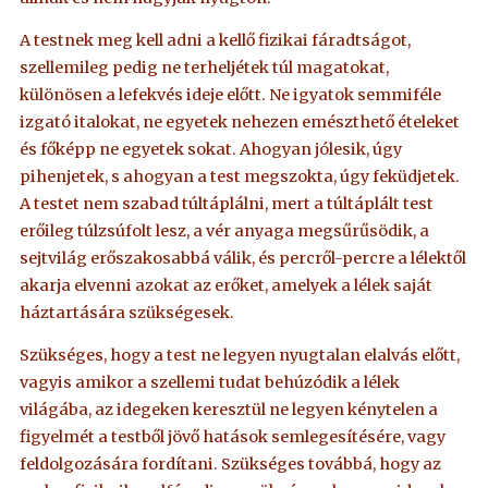
A testnek meg kell adni a kellő fizikai fáradtságot,
szellemileg pedig ne terheljétek túl magatokat,
különösen a lefekvés ideje előtt. Ne igyatok semmiféle
izgató italokat, ne egyetek nehezen emészthető ételeket
és főképp ne egyetek sokat. Ahogyan jólesik, úgy
pihenjetek, s ahogyan a test megszokta, úgy feküdjetek.
A testet nem szabad túltáplálni, mert a túltáplált test
erőileg túlzsúfolt lesz, a vér anyaga megsűrűsödik, a
sejtvilág erőszakosabbá válik, és percről-percre a lélektől
akarja elvenni azokat az erőket, amelyek a lélek saját
háztartására szükségesek.
Szükséges, hogy a test ne legyen nyugtalan elalvás előtt,
vagyis amikor a szellemi tudat behúzódik a lélek
világába, az idegeken keresztül ne legyen kénytelen a
figyelmét a testből jövő hatások semlegesítésére, vagy
feldolgozására fordítani. Szükséges továbbá, hogy az