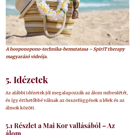
A hooponopono-technika-bemutatasa – SpiriT therapy
magyarázó videója.
5
.
Idézetek
Az alábbi idézetek jól megalapozzák az álom mibenlétét,
és így érthetőbbé válnak az összefüggések a lélek és az
álmok között.
5.1
Részlet a Mai Kor vallásából – Az
álom