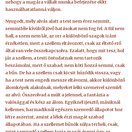
nehogy a magára vállalt munka befejezése előtt
használhatatlanná váljon.
Nyugodt, mély alvás alatt a test nem érez semmit,
semmiféle kívülről jövő hatásokat nem fog fel. A fül nem
hall, a szem nem lát, az orr a különböző szagok iránt
érzéketlen, mert a szellem eltávozott, csak az éltető erő
által van vele összekapcsolva. Ezalatt, hogy mit tesz, hol
jár a szellem, a testi öntudatnak nem tartozik
beszámolni, mert ő szabad; nem köti hozzá semmi, csak
a bűn. De ha a szellem csak kicsit húzódik vissza, vagy
ha a test nem engedi messze eltávozni, akkor különböző
álomképek alakulnak, melyeket lelki szemeivel szemlél
az alvó. Összeolvad a múlt a jelennel, a fantázia a
valósággal és kész az álom. Egyiknél ijesztő, másiknál
kellemes, harmadiknál egészen szenvedő állapotot hoz
létre aszerint, amint a lélek érzi magát szabad
állapotában. Ha a szellemet bűnök súlya terheli, csak,
mint szenvedő szellem fogja magát érezni úgy az