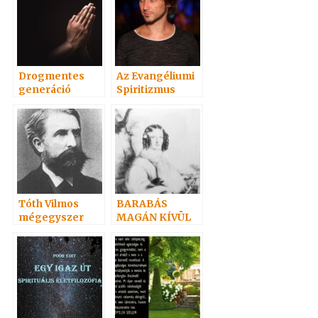
Drogmentes
Az Evangéliumi
generáció
Spiritizmus
története c.
könyvről 2. rész
Tóth Vilmos
BARABÁS
mégegyszer
MAGÁN KÍVÜL
MAGNETIZÁL