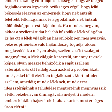
ember fizikailag elfáradjon; szükséges, hogy az idegek
foglalkoztatva legyenek. Szükséges végül, hogy lelki
békessége legyen az embernek, hogy ne bántsák
felettébb lelki izgalmak és aggodalmak, ne bántsák
különösképpen testi fájdalmak. Ha mindez megvan,
akkor a szellemi tudat beljebb húzódik a lélek világába.
És ha ott a lélek világában hasonlóképpen megnyugvás,
béke és pihenésre való hajlandóság fogadja, akkor
megkezdődik a mélyen alvás, szellem az életszalagot
megnyújtva, a lélek világán keresztül, amennyire csak
képes, olyan messze behúzódik a saját szellemi
szférájába, és ott feldolgozza azokat a problémákat,
amelyekkel földi életében foglalkozott. Mert minden
szellem, ameddig mind a léleknek, mind a test
idegszférájának a felüdülése megtörténik megnyugszik
s lelki békében van önmagával, amelyet ti modern
emberek hiába hajszoltok, hiába akartok mesterséges
úton elérni.”