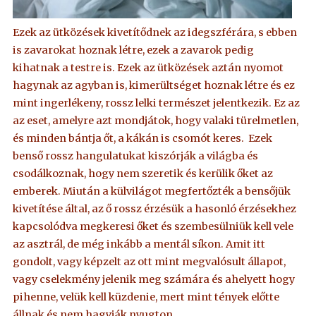
Ezek az ütközések kivetítődnek az idegszférára, s ebben
is zavarokat hoznak létre, ezek a zavarok pedig
kihatnak a testre is. Ezek az ütközések aztán nyomot
hagynak az agyban is, kimerültséget hoznak létre és ez
mint ingerlékeny, rossz lelki természet jelentkezik. Ez az
az eset, amelyre azt mondjátok, hogy valaki türelmetlen,
és minden bántja őt, a kákán is csomót keres. Ezek
benső rossz hangulatukat kiszórják a világba és
csodálkoznak, hogy nem szeretik és kerülik őket az
emberek. Miután a külvilágot megfertőzték a bensőjük
kivetítése által, az ő rossz érzésük a hasonló érzésekhez
kapcsolódva megkeresi őket és szembesülniük kell vele
az asztrál, de még inkább a mentál síkon. Amit itt
gondolt, vagy képzelt az ott mint megvalósult állapot,
vagy cselekmény jelenik meg számára és ahelyett hogy
pihenne, velük kell küzdenie, mert mint tények előtte
állnak és nem hagyják nyugton.