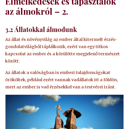
Elmélkedések és tapasztalok
az álmokról – 2.
3.2
Állatokkal álmodunk
Az állat és növényvilág az ember által kitermelt érzés-
gondolatvilágból táplálkozik, ezért van egy titkos
kapcsolat az ember és a körülötte megjelenő természet
között.
Az állatok a valóságban is emberi tulajdonságokat
örököltek, például ezért vannak vadállatok itt a földön,
mert az ember is vad érzésekkel van a testvérei iránt.