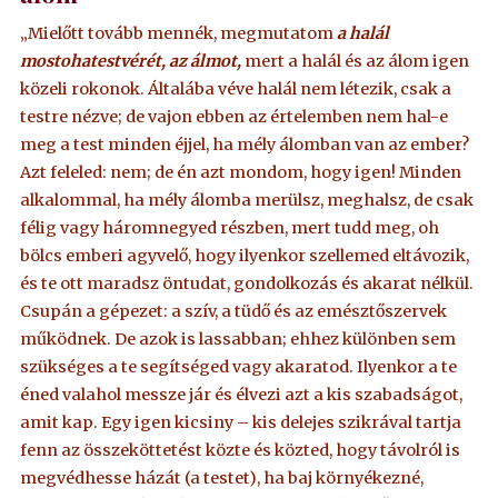
„Mielőtt tovább mennék, megmutatom
a halál
mostohatestvérét, az álmot,
mert a halál és az álom igen
közeli rokonok. Általába véve halál nem létezik, csak a
testre nézve; de vajon ebben az értelemben nem hal-e
meg a test minden éjjel, ha mély álomban van az ember?
Azt feleled: nem; de én azt mondom, hogy igen! Minden
alkalommal, ha mély álomba merülsz, meghalsz, de csak
félig vagy háromnegyed részben, mert tudd meg, oh
bölcs emberi agyvelő, hogy ilyenkor szellemed eltávozik,
és te ott maradsz öntudat, gondolkozás és akarat nélkül.
Csupán a gépezet: a szív, a tüdő és az emésztőszervek
működnek. De azok is lassabban; ehhez különben sem
szükséges a te segítséged vagy akaratod. Ilyenkor a te
éned valahol messze jár és élvezi azt a kis szabadságot,
amit kap. Egy igen kicsiny – kis delejes szikrával tartja
fenn az összeköttetést közte és közted, hogy távolról is
megvédhesse házát (a testet), ha baj környékezné,